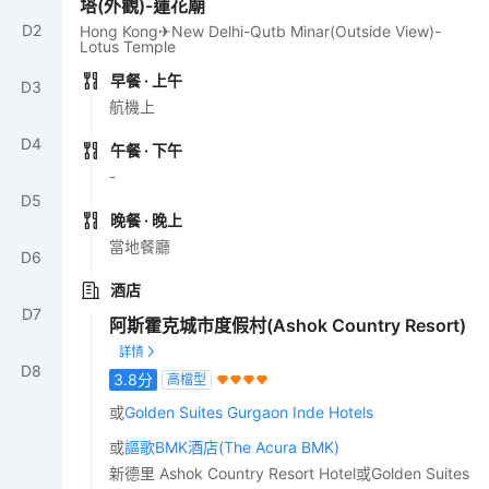
塔(外觀)-蓮花廟
D
2
Hong Kong✈New Delhi-Qutb Minar(Outside View)-
Lotus Temple
早餐
· 上午
D
3
航機上
D
4
午餐
· 下午
-
D
5
晚餐
· 晚上
當地餐廳
D
6
酒店
D
7
阿斯霍克城市度假村(Ashok Country Resort)
D
8
3.8
分
高檔型
或
Golden Suites Gurgaon Inde Hotels
或
謳歌BMK酒店(The Acura BMK)
新德里 Ashok Country Resort Hotel或Golden Suites