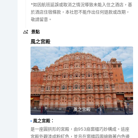
*如因航班延誤或取消之情況導致未能入住之酒店，基
於酒店住宿條款，本社恕不能作出任何退款或改期，
敬請留意。
景點
風之宮殿
風之宮殿
風之宮殿
：
是一座圓拱形的宮殿，由953扇窗櫺巧妙構成。這座
宮殿外觀漆成粉紅色，並且在窗櫺四周繪飾著白色邊