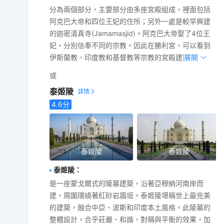
分為兩個部分，主要部分由多座宮殿組成，裡面包括
阿克巴大帝和四位王妃的住所；另外一處是較早興建
的迦密清真寺(Jamamasjid)。阿克巴大帝娶了4位王
妃，分別信奉不同的宗教。因此在勝利宮，可以看到
伊斯蘭教、印度教和基督教等宗教的宮殿建築。
展開
或
泰姬陵
4.6
分
泰姬陵
泰姬陵
泰姬陵
：
是一座蒙戈爾式的陵墓建築，沿著亞穆納河南岸而
建，周圍環繞著紅砂岩牆垣。泰姬陵堪稱世上最完美
的建築，融合中亞、波斯和印度本土風格。此陵墓的
整體設計，合乎莊嚴、和諧、對稱與平衡的效果，加