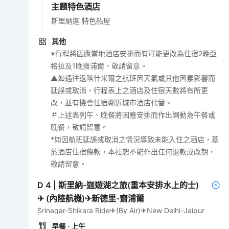
主題特色酒店
斯里納迦 特色船屋
其他
※行程將因應當地酒店安排而有可能更改為住宿2晚亞
格拉及1晚齋浦爾，敬請留意。
▲如遇往返喀什米爾之航班因天氣或其他因素影響而
延誤或取消，行程表上之酒店及住宿天數將有所更
改，並有機會住宿鄰近城市酒店代替。
＃上述表列午、晚餐將因應安排而作出調動為午餐或
晚餐，敬請留意。
*如因航班延誤或取消之情況導致未能入住之酒店，基
於酒店住宿條款，本社恕不能作出任何退款或改期，
敬請留意。
D
4
|
斯里納-迦遊湖之旅(重本安排水上的士)
✈ (內陸航機)✈新德里-齋浦爾
Srinagar-Shikara Ride✈(By Air)✈New Delhi-Jaipur
早餐
· 上午