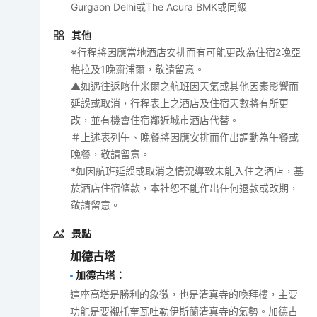
Gurgaon Delhi或The Acura BMK或同級
其他
※行程將因應當地酒店安排而有可能更改為住宿2晚亞
格拉及1晚齋浦爾，敬請留意。
▲如遇往返喀什米爾之航班因天氣或其他因素影響而
延誤或取消，行程表上之酒店及住宿天數將有所更
改，並有機會住宿鄰近城市酒店代替。
＃上述表列午、晚餐將因應安排而作出調動為午餐或
晚餐，敬請留意。
*如因航班延誤或取消之情況導致未能入住之酒店，基
於酒店住宿條款，本社恕不能作出任何退款或改期，
敬請留意。
景點
加德古塔
加德古塔
：
這座高塔是勝利的象徵，也是清真寺的喚拜樓，主要
功能是要襯托奎瓦吐勒伊斯蘭清真寺的氣勢。加德古