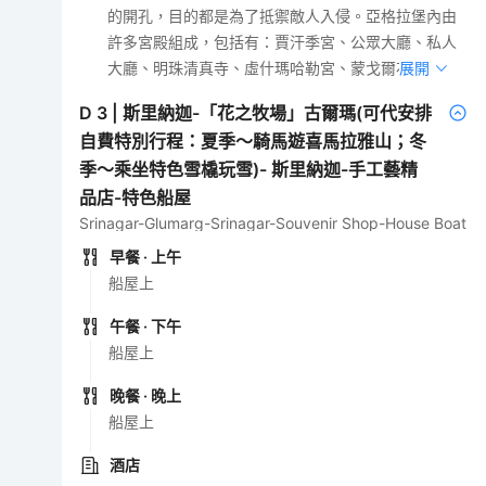
的開孔，目的都是為了抵禦敵人入侵。亞格拉堡內由
許多宮殿組成，包括有：賈汗季宮、公眾大廳、私人
大廳、明珠清真寺、虛什瑪哈勒宮、蒙戈爾花園等。
展開
D
3
|
斯里納迦-「花之牧場」古爾瑪(可代安排
自費特別行程：夏季～騎馬遊喜馬拉雅山；冬
季～乘坐特色雪橇玩雪)- 斯里納迦-手工藝精
品店-特色船屋
Srinagar-Glumarg-Srinagar-Souvenir Shop-House Boat
早餐
· 上午
船屋上
午餐
· 下午
船屋上
晚餐
· 晚上
船屋上
酒店