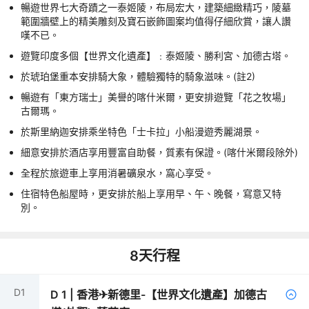
暢遊世界七大奇蹟之一泰姬陵，布局宏大，建築細緻精巧，陵墓
範圍牆壁上的精美雕刻及寶石嵌飾圖案均值得仔細欣賞，讓人讚
嘆不已。
遊覽印度多個【世界文化遺產】﹕泰姬陵、勝利宮、加德古塔。
於琥珀堡重本安排騎大象，體驗獨特的騎象滋味。(註2)
暢遊有「東方瑞士」美譽的喀什米爾，更安排遊覽「花之牧場」
古爾瑪。
於斯里納迦安排乘坐特色「士卡拉」小船漫遊秀麗湖景。
細意安排於酒店享用豐富自助餐，質素有保證。(喀什米爾段除外)
全程於旅遊車上享用消暑礦泉水，窩心享受。
住宿特色船屋時，更安排於船上享用早、午、晚餐，寫意又特
別。
8
天行程
D
1
D
1
|
香港✈新德里-【世界文化遺產】加德古