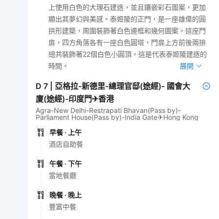
上使用白色的大理石建造，並且鑲嵌彩石圖案，更加
顯出其夢幻與美感。泰姬陵的正門，是一座雄偉的圓
拱形建築，周圍裝飾著白色邊框和幾何圖案。這座門
扉，四方角落各有一座白色圓塔，門扉上方前後兩排
總共裝飾著22個白色小圓頂，這是代表泰姬陵建造的
時間。
展開
D
7
|
亞格拉-新德里-總理官邸(途經)- 國會大
廈(途經)-印度門✈香港
Agra-New Delhi-Restrapati Bhavan(Pass by)-
Parliament House(Pass by)-India Gate✈Hong Kong
早餐
· 上午
酒店自助餐
午餐
· 下午
當地餐廳
晚餐
· 晚上
豐富中餐