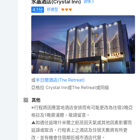
水晶酒店(Crystal Inn)
4.1
分
舒適型
或
半日閒酒店(The Retreat)
亞格拉 Crystal Inn或The Retreat或同級
其他
※行程將因應當地酒店安排而有可能更改為住宿2晚亞
格拉及1晚齋浦爾，敬請留意。
▲如遇往返喀什米爾之航班因天氣或其他因素影響而
延誤或取消，行程表上之酒店及住宿天數將有所更
改，並有機會住宿鄰近城市酒店代替。