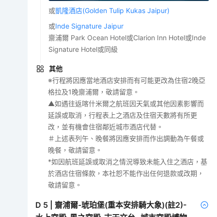
或
凱隆酒店(Golden Tulip Kukas Jaipur)
或
Inde Signature Jaipur
齋浦爾 Park Ocean Hotel或Clarion Inn Hotel或Inde
Signature Hotel或同級
其他
※行程將因應當地酒店安排而有可能更改為住宿2晚亞
格拉及1晚齋浦爾，敬請留意。
▲如遇往返喀什米爾之航班因天氣或其他因素影響而
延誤或取消，行程表上之酒店及住宿天數將有所更
改，並有機會住宿鄰近城市酒店代替。
＃上述表列午、晚餐將因應安排而作出調動為午餐或
晚餐，敬請留意。
*如因航班延誤或取消之情況導致未能入住之酒店，基
於酒店住宿條款，本社恕不能作出任何退款或改期，
敬請留意。
D
5
|
齋浦爾-琥珀堡(重本安排騎大象)(註2)-