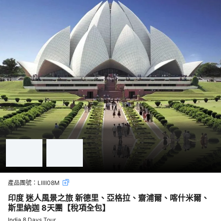
產品團號：
LIIII08M
印度 迷人風景之旅 新德里、亞格拉、齋浦爾、喀什米爾、
斯里納迦 8天團【稅項全包】
India 8 Days Tour