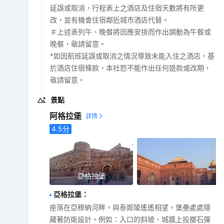
延誤或取消，行程表上之酒店及住宿天數將有所更
改，並有機會住宿鄰近城市酒店代替。
＃上述表列午、晚餐將因應安排而作出調動為午餐或
晚餐，敬請留意。
*如因航班延誤或取消之情況導致未能入住之酒店，基
於酒店住宿條款，本社恕不能作出任何退款或改期，
敬請留意。
景點
阿格拉堡
4.5
分
亞格拉堡
亞格拉堡
：
座落在亞穆納河畔，與泰姬陵遙遙相望。堡壘處處隱
藏著防衛設計。例如：入口的斜坡、城牆上投擲石彈