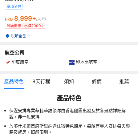
稅項全包
8,999+
HKD
/人
限額優惠
已減
2000
稅項全包
航空公司
印度航空
印地高航空
產品特色
8
天行程
須知
評價
推薦
產品特色
保證安排專業華籍華語領隊由香港隨團出發及於各景點詳細解
說，非一般安排
於喀什米爾首府斯里納迦住宿特色船屋，每船有專人安排每天餐
膳及起居，照顧周到。