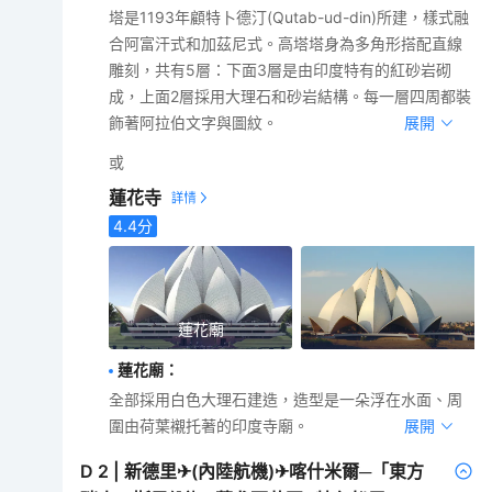
塔是1193年顧特卜德汀(Qutab-ud-din)所建，樣式融
合阿富汗式和加茲尼式。高塔塔身為多角形搭配直線
雕刻，共有5層：下面3層是由印度特有的紅砂岩砌
成，上面2層採用大理石和砂岩結構。每一層四周都裝
飾著阿拉伯文字與圖紋。
展開
或
蓮花寺
4.4
分
蓮花廟
蓮花廟
：
全部採用白色大理石建造，造型是一朵浮在水面、周
圍由荷葉襯托著的印度寺廟。
展開
D
2
|
新德里✈(內陸航機)✈喀什米爾─「東方