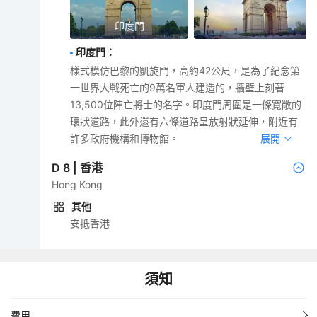
印度門
印度門
：
樣式模仿巴黎的凱旋門，高約42公尺，是為了紀念第
一世界大戰死亡的9萬名軍人建造的，牆壁上刻著
13,500位陣亡將士的名字。印度門周圍是一條寬敞的
環狀道路，此外還有六條道路呈放射狀延伸，附近有
許多政府機構和博物館。
展開
D
8
|
香港
Hong Kong
其他
安抵香港
須知
費用