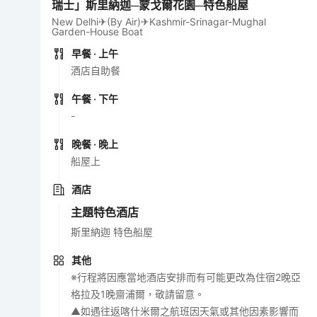
瑞士」斯里納迦─蒙戈爾花園─特色船屋
New Delhi✈(By Air)✈Kashmir-Srinagar-Mughal
Garden-House Boat
早餐
· 上午
酒店自助餐
午餐
· 下午
-
晚餐
· 晚上
船屋上
酒店
主題特色酒店
斯里納迦 特色船屋
其他
※行程將因應當地酒店安排而有可能更改為住宿2晚亞
格拉及1晚齋浦爾，敬請留意。
▲如遇往返喀什米爾之航班因天氣或其他因素影響而