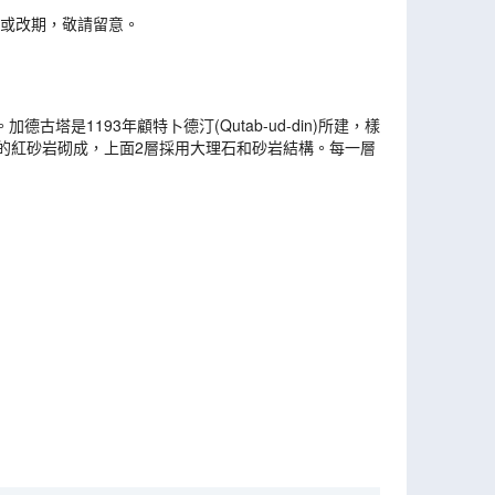
款或改期，敬請留意。
1193年顧特卜德汀(Qutab-ud-din)所建，樣
的紅砂岩砌成，上面2層採用大理石和砂岩結構。每一層