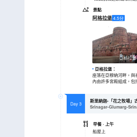
景點
阿格拉堡
4.5
分
亞格拉堡
亞格拉堡
：
座落在亞穆納河畔，與
內由許多宮殿組成，包
斯里納迦-「花之牧場」
Day 3
Srinagar-Glumarg-Sri
早餐
· 上午
船屋上