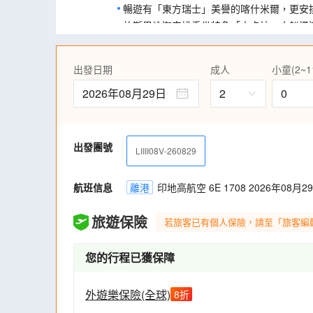
暢遊有「東方瑞士」美譽的喀什米爾，更安
於斯里納迦安排乘坐特色「士卡拉」小船漫
細意安排於酒店享用豐富自助餐，質素有保證
全程於旅遊車上享用消暑礦泉水，窩心享受
出發日期
成人
小童(2~1
住宿特色船屋時，更安排於船上享用早、午
2026年08月29日
2
0
出發團號
LIIII08V-260829
航班信息
離港
印地高航空 6E 1708 2026年08月29
旅遊保險
若旅客已有個人保險，請至「旅客編
您的行程已獲保障
外遊樂保險(全球)
8
折