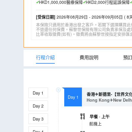
HKD1,000,000醫療保障
HKD2,000行程延誤保障
[受保日期]
2026年08月29日 - 2026年09月05日 ( 8天
本保險只適用於香港出發之客戶。若閣下選擇購買此
不退還任何保費。蘇黎世保險有限公司負責承保及處理一
比率收取徵費(如有)。徵費將由蘇黎世按指定安排匯出。詳情請瀏
行程介紹
費用說明
預
Day
1
香港✈新德里-【世界文化
Day 1
Hong Kong✈New Delhi-
Day
2
早餐
· 上午
Day
3
航機上
Day
4