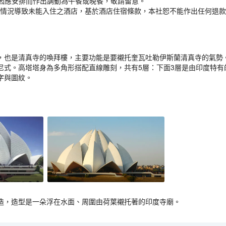
因應安排而作出調動為午餐或晚餐，敬請留意。
之情況導致未能入住之酒店，基於酒店住宿條款，本社恕不能作出任何退
也是清真寺的喚拜樓，主要功能是要襯托奎瓦吐勒伊斯蘭清真寺的氣勢。加德古塔是
尼式。高塔塔身為多角形搭配直線雕刻，共有5層：下面3層是由印度特有
字與圖紋。
造，造型是一朵浮在水面、周圍由荷葉襯托著的印度寺廟。