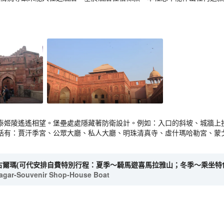
泰姬陵遙遙相望。堡壘處處隱藏著防衛設計。例如：入口的斜坡、城牆上
括有：賈汗季宮、公眾大廳、私人大廳、明珠清真寺、虛什瑪哈勒宮、蒙
古爾瑪(可代安排自費特別行程：夏季～騎馬遊喜馬拉雅山；冬季～乘坐特色雪
nagar-Souvenir Shop-House Boat