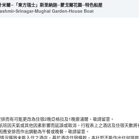
喀什米爾─「東方瑞士」斯里納迦─蒙戈爾花園─特色船屋
ashmir-Srinagar-Mughal Garden-House Boat
安排而有可能更改為住宿2晚亞格拉及1晚齋浦爾，敬請留意。
航班因天氣或其他因素影響而延誤或取消，行程表上之酒店及住宿天數將
因應安排而作出調動為午餐或晚餐，敬請留意。
之情況導致未能入住之酒店，基於酒店住宿條款，本社恕不能作出任何退