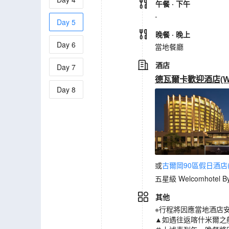
午餐
· 下午
-
Day
5
晚餐
· 晚上
Day
6
當地餐廳
酒店
Day
7
德瓦爾卡歡迎酒店(Welcom
Day
8
或
古爾岡90區假日酒店(Holid
五星級 Welcomhotel By 
其他
※行程將因應當地酒店
▲如遇往返喀什米爾之