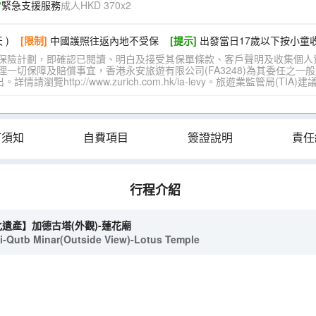
緊急支援服務
成人HKD 370x2
 )
[限制]
中國護照往返內地不受保
[提示]
出發當日17歲以下按小童
保險計劃，即確認已閱讀、明白及接受其保單條款、客戶聲明及收集個人
切保障及賠償事宜，香港永安旅遊有限公司(FA3248)為其委任之一般
覽http://www.zurich.com.hk/ia-levy。旅遊業監管局(T
訂須知
自費項目
簽證說明
責任
行程介紹
遺產】加德古塔(外觀)-蓮花廟
Qutb Minar(Outside View)-Lotus Temple