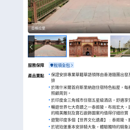
亞格拉堡
亞格拉堡
服務保障
稅項全包
保證安排專業華籍華語領隊由香港隨團出發
產品賣點
排
於喀什米爾首府斯里納迦住宿特色船屋，每
照顧周到。
於印度金三角城市住宿五星級酒店，舒適享
暢遊世界七大奇蹟之一泰姬陵，布局宏大，
的精美雕刻及寶石嵌飾圖案均值得仔細欣賞
遊覽印度多個【世界文化遺產】﹕泰姬陵、
於琥珀堡重本安排騎大象，體驗獨特的騎象滋