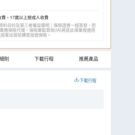
收費，17歲以上按成人收費
資料目的及第三者權益聲明；保險證書一經簽發，恕
業務保險代理。保險業監管局(IA)將就此保單按適用
IA)建議旅客出發前購買旅遊保險。
細則
下載行程
推薦產品
下載行程