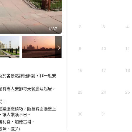
2
3
4
1
37
9
10
11
16
17
18
及於各景點詳細解說，非一般安
船有專人安排每天餐膳及起居，
23
24
25
受。
建築細緻精巧，陵墓範圍牆壁上
30
31
，讓人讚嘆不已。
勝利宮、加德古塔。
味。(註2)