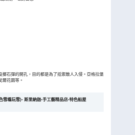
投擲石彈的開孔，目的都是為了抵禦敵人入侵。亞格拉堡
戈爾花園等。
橇玩雪)- 斯里納迦-手工藝精品店-特色船屋