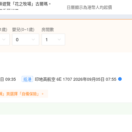
排遊覽「花之牧場」古爾瑪。
日曆顯示為港幣人均起價
遊秀麗湖景。
。(喀什米爾段除外)
。
1歲)
嬰兒(0~1歲)
房間數
、晚餐，寫意又特別。
0
1
日 09:35
抵港
印地高航空 6E 1707 2026年09月05日 07:55
輯」頁選擇「自備保險」。