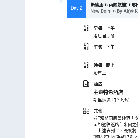
新德里✈(內陸航機)✈
Day 2
New Delhi✈(By Air)✈K
早餐
· 上午
酒店自助餐
午餐
· 下午
-
晚餐
· 晚上
船屋上
酒店
主題特色酒店
斯里納迦 特色船屋
其他
※行程將因應當地酒店
▲如遇往返喀什米爾之
＃上述表列午、晚餐將
*如因航班延誤或取消