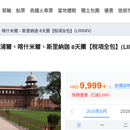
郵輪
船票
高鐵火車票
當地體驗
獨立包團
優惠
旅遊
、齋浦爾、喀什米爾、斯里納迦 8天團【稅項全包】(LIIII08V)
、亞格拉、齋浦爾、喀什米爾、斯里納迦 8天團【稅項全包】(LIII
9,999
+
起價說
HKD
/人
限額優惠
已減
2,000
202
2026年8月
日
一
二