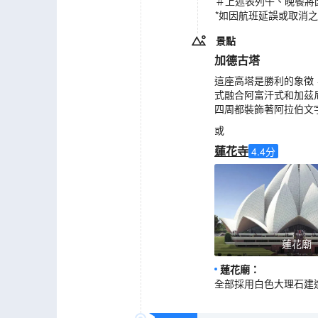
＃上述表列午、晚餐將
*如因航班延誤或取消
景點
加德古塔
這座高塔是勝利的象徵，
式融合阿富汗式和加茲
四周都裝飾著阿拉伯文
或
蓮花寺
4.4
分
蓮花廟
蓮花廟
：
全部採用白色大理石建