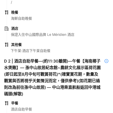
/
晚餐
海鮮自助晚餐
酒店
保證入住中山國際品牌 Le Méridien 酒店
其他餐
下午茶:酒店下午茶自助餐
D
2
|
酒店自助早餐—(約11:30離開)—午餐【海南椰子
水煲雞】— 孫中山故居紀念館~農耕文化展示區荷花園
(即日起至8月中旬可觀賞荷花)*(確實賞花期，數量及
觀賞與否將視乎天氣情況而定，僅供參考)(如花期已過
則改為前往孫中山故居) — 中山港乘直航船返回中港城
碼頭(解散)
早餐
酒店自助早餐