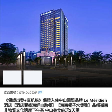
產品團號：
GTHDL02XF
《保證出發+直航船》保證入住中山國際品牌 Le Méridien
酒店【酒店豐盛海鮮自助餐】【海南椰子水煲雞】品嚐嶺南
非物質文化遺産下午茶 中山美食純玩2天團