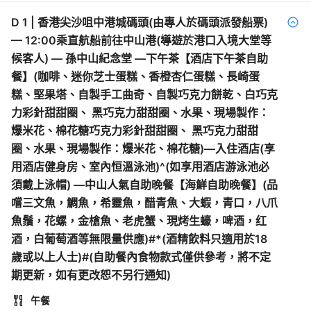
D
1
|
香港尖沙咀中港城碼頭(由專人於碼頭派發船票)
— 12:00乘直航船前往中山港(導遊於港口入境大堂等
候客人) — 孫中山紀念堂 —下午茶【酒店下午茶自助
餐】(咖啡、迷你芝士蛋糕、香橙杏仁蛋糕、長崎蛋
糕、堅果塔、自製手工曲奇、自製巧克力餅乾、白巧克
力彩針甜甜圈、 黑巧克力甜甜圈、水果、現場製作：
爆米花、棉花糖巧克力彩針甜甜圈、 黑巧克力甜甜
圈、水果、現場製作：爆米花、棉花糖)—入住酒店(享
用酒店健身房、室內恒溫泳池)^(如享用酒店游泳池必
須戴上泳帽) —中山人氣自助晚餐【海鮮自助晚餐】(品
嚐三文魚，鯛魚，希靈魚，醋青魚、大蝦，青口，八爪
魚鬚，花螺，金槍魚、老虎蟹、現烤生蠔，啤酒，红
酒，白葡萄酒等無限量供應)#*(酒精飲料只適用於18
歲或以上人士)#(自助餐內食物款式僅供參考，將不定
期更新，如有更改恕不另行通知)
午餐