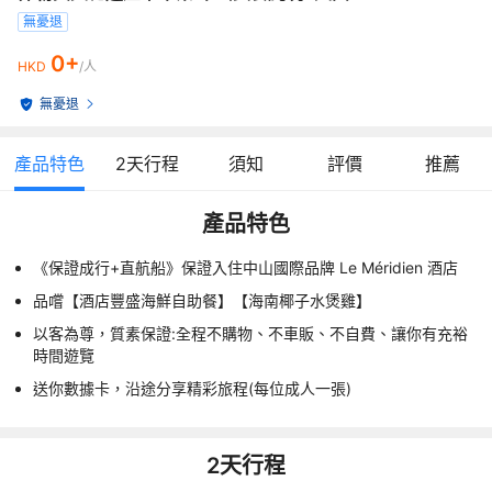
無憂退
0+
HKD
/人
無憂退
產品特色
2
天行程
須知
評價
推薦
產品特色
《保證成行+直航船》保證入住中山國際品牌 Le Méridien 酒店
品嚐【酒店豐盛海鮮自助餐】【海南椰子水煲雞】
以客為尊，質素保證:全程不購物、不車販、不自費、讓你有充裕
時間遊覽
送你數據卡，沿途分享精彩旅程(每位成人一張)
2
天行程