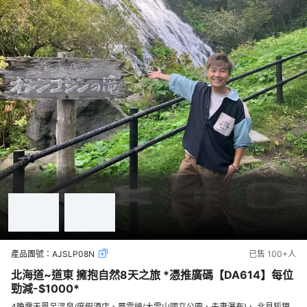
產品團號：
AJSLP08N
已售
100+
人
北海道~道東 擁抱自然8天之旅 *憑推廣碼【DA614】每位
勁減-$1000*
4晚露天風呂溫泉/度假酒店、層雲峽(大雪山國立公園、夫妻瀑布)、 北見狐狸