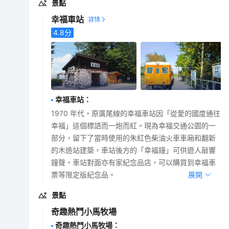
景點
幸福車站
4.8
分
幸福車站
：
1970 年代，原廣尾線的幸福車站因「從愛的國度通往
幸福」這個標語而一炮而紅。現為幸福交通公園的一
部分，留下了當時使用的朱紅色柴油火車車廂和翻新
的木造站建築，車站後方的「幸福鐘」可供遊人敲響
鐘聲。車站對面亦有家紀念品店，可以購買到幸福車
票等限定版紀念品。
展開
景點
奇趣熱鬥小馬牧場
奇趣熱鬥小馬牧場
：