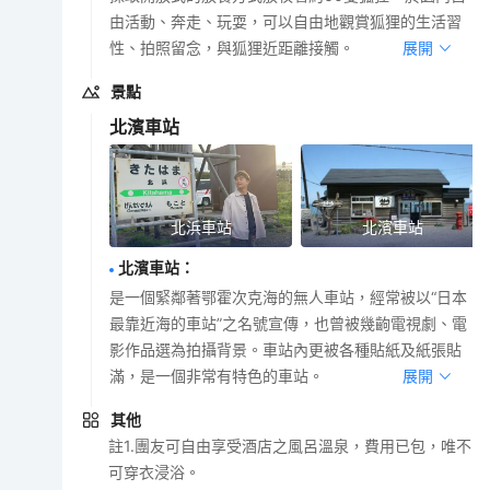
由活動、奔走、玩耍，可以自由地觀賞狐狸的生活習
性、拍照留念，與狐狸近距離接觸。
展開
景點
北濱車站
北浜車站
北濱車站
北濱車站
：
是一個緊鄰著鄂霍次克海的無人車站，經常被以“日本
最靠近海的車站”之名號宣傳，也曾被幾齣電視劇、電
影作品選為拍攝背景。車站內更被各種貼紙及紙張貼
滿，是一個非常有特色的車站。
展開
其他
註1.團友可自由享受酒店之風呂溫泉，費用已包，唯不
可穿衣浸浴。