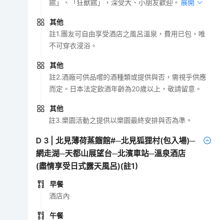
館」、「狂獸館」，深受大、小朋友歡迎。
展開
其他
註1.團友可自由享受酒店之風呂溫泉，費用已包，唯
不可穿衣浸浴。
其他
註2.酒廠可供品嚐的酒種類或提供與否，需視乎供應
而定。日本法定飲酒年齡為20歲以上，敬請留意。
其他
註3.樂園活動之提供以樂園最終安排與否為準。
D
3
|
北見薄荷蒸餾館#─北見狐狸村(包入場)─
網走湖─天都山展望台─北濱車站─溫泉酒店
(盡情享受日式露天風呂)(註1)
早餐
酒店內
午餐