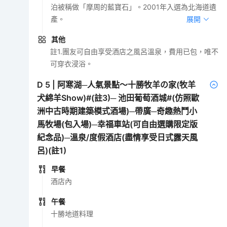
泊被稱做「摩周的藍寶石」。2001年入選為北海道遺
產。
展開
其他
註1.團友可自由享受酒店之風呂溫泉，費用已包，唯不
可穿衣浸浴。
D
5
|
阿寒湖─人氣景點～十勝牧羊の家(牧羊
犬綿羊Show)#(註3)─ 池田葡萄酒城#(仿照歐
洲中古時期建築模式酒場)─帶廣─奇趣熱鬥小
馬牧場(包入場)─幸福車站(可自由選購限定版
紀念品)─溫泉/度假酒店(盡情享受日式露天風
呂)(註1)
早餐
酒店內
午餐
十勝地道料理