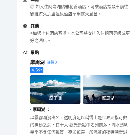
◎ 如入住阿寒湖鶴雅花香酒店，可乘酒店接駁車前往
鶴雅遊久之里溫泉酒店享用露天風呂。
其他
※如遇上述酒店客滿，本公司將安排入住相同等級或更
好之酒店。
景點
摩周湖
4.3
分
摩周湖
摩周湖
摩周湖
：
以雲霧瀰漫出名，透明度足以稱得上是世界屈指可數
的神秘之湖，在十大 觀光景點中名列前茅，湖水透明
幾乎不含任何雜質，宛如藍帶一般流著的獨特深青湖