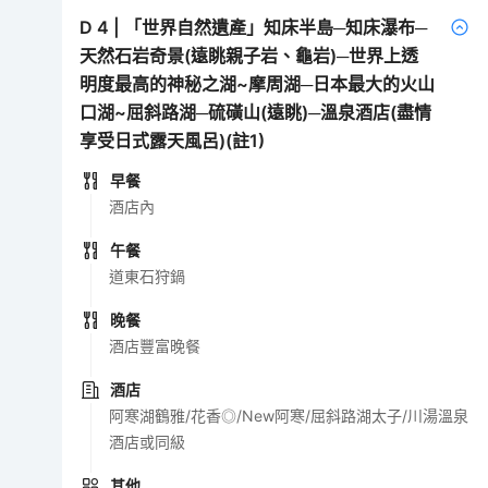
D
4
|
「世界自然遺產」知床半島─知床瀑布─
天然石岩奇景(遠眺親子岩、龜岩)─世界上透
明度最高的神秘之湖~摩周湖─日本最大的火山
口湖~屈斜路湖─硫磺山(遠眺)─溫泉酒店(盡情
享受日式露天風呂)(註1)
早餐
酒店內
午餐
道東石狩鍋
晚餐
酒店豐富晚餐
酒店
阿寒湖鶴雅/花香◎/New阿寒/屈斜路湖太子/川湯溫泉
酒店或同級
其他