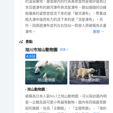
的溫泉勝地。層雲峽內的代表美景當然是被評選為日
本百選瀑布的銀河瀑布與流星瀑布，酷似細細的白線
般優美的姿勢悠悠流下來的是「銀河瀑布」，聚集成
粗大瀑布強而有力的流下來的是「流星瀑布」。另
外，因兩道瀑布並列左右恰似一對戀人而被稱為夫妻
瀑布。
展開
景點
旭川市旭山動物園
4.6
分
旭山動物園
旭山動物園\
旭山動物園
：
被稱為日本人氣No.1之旭山動物園，可以探訪園內明
星～企鵝及超可愛小熊貓等動物。園內有四個最受歡
迎的展館，包括「企鵝館」、「北極熊館」、「海豹