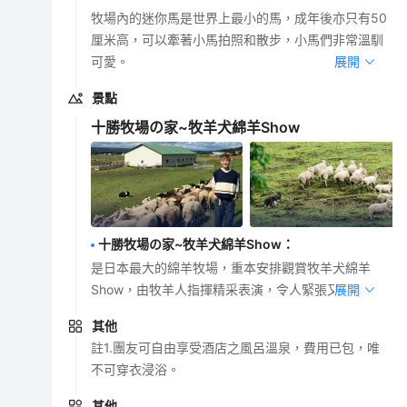
牧場內的迷你馬是世界上最小的馬，成年後亦只有50
厘米高，可以牽著小馬拍照和散步，小馬們非常溫馴
可愛。
展開
景點
十勝牧場の家~牧羊犬綿羊Show
十勝牧場の家~牧羊犬綿羊Show
：
是日本最大的綿羊牧場，重本安排觀賞牧羊犬綿羊
Show，由牧羊人指揮精采表演，令人緊張又興奮。
展開
其他
註1.團友可自由享受酒店之風呂溫泉，費用已包，唯
不可穿衣浸浴。
其他