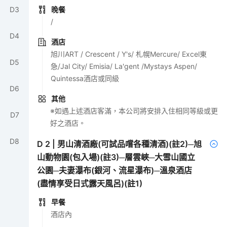
D
3
晚餐
/
D
4
酒店
旭川ART / Crescent / Y's/ 札幌Mercure/ Excel東
D
5
急/Jal City/ Emisia/ La'gent /Mystays Aspen/
Quintessa酒店或同級
D
6
其他
※如遇上述酒店客滿，本公司將安排入住相同等級或更
D
7
好之酒店。
D
8
D
2
|
男山清酒廠(可試品嚐各種清酒)(註2)─旭
山動物園(包入場)(註3)─層雲峽─大雪山國立
公園─夫妻瀑布(銀河、流星瀑布)─溫泉酒店
(盡情享受日式露天風呂)(註1)
早餐
酒店內