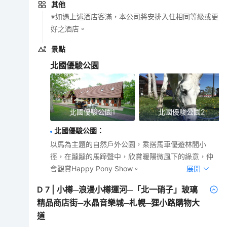
其他
※如遇上述酒店客滿，本公司將安排入住相同等級或更
好之酒店。
景點
北國優駿公園
北國優駿公園1
北國優駿公園2
北國優駿公園
：
以馬為主題的自然戶外公園，乘搭馬車優遊林間小
徑，在躂躂的馬蹄聲中，欣賞暖陽微風下的綠意，仲
會觀賞Happy Pony Show。
展開
D
7
|
小樽─浪漫小樽運河─「北一硝子」玻璃
精品商店街─水晶音樂城─札幌─狸小路購物大
道