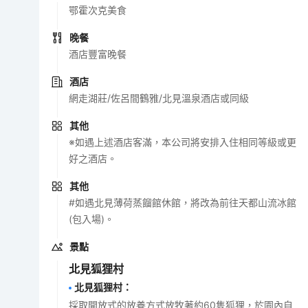
鄂霍次克美食
晚餐
酒店豐富晚餐
酒店
網走湖莊/佐呂間鶴雅/北見溫泉酒店或同級
其他
※如遇上述酒店客滿，本公司將安排入住相同等級或更
好之酒店。
其他
#如遇北見薄荷蒸餾館休館，將改為前往天都山流冰館
(包入場)。
景點
北見狐狸村
北見狐狸村
：
採取開放式的放養方式放牧著約60隻狐狸，於園內自