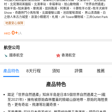
村、北見薄荷蒸餾館、北濱車站、幸福車站、旭山動物園、 「世界自然遺產」
知床半島~知床瀑布、摩周湖、屈斜路湖、阿寒湖、 十勝牧羊の家~牧羊犬綿羊
Show、奇趣熱鬥小馬牧場、北國優駿公園、池田葡萄酒城、 男山清酒廠、白
之戀人朱古力城堡、浪漫小樽運河、札幌、JR Tower購物城、三井Outlet Park
地震安心保障
0+
HKD
/人
航空公司
國泰航空
香港航空
產品特色
8
天行程
須知
評價
推薦
產品特色
踏足「世界自然遺產」知床半島是日本5個世界自然遺產之一(截
至2021年)，擁有被原始森林覆蓋的險峻山嶽地帶、原始的海陸景
色，更有奇岩、飛瀑等壯麗奇景。
美景盡賞: 前往日本最美峽谷~層雲峽欣賞夫妻瀑布、感受日本最