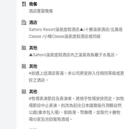
晚餐
酒店豐富晚餐
酒店
Sahoro Resort溫泉度假酒店▲/十勝溫泉酒店/北廣島
Classe /小樽Classe溫泉度假酒店或同級
其他
▲Sahoro溫泉度假酒店內之溫泉為負離子水風呂。
其他
※如遇上述酒店客滿，本公司將安排入住相同等級或更
好之酒店。
其他
#牧場表演節目及表演者，將視乎牧場安排而定。如牧
場節目中止表演，則改為前往日本國寶級丹頂鶴自然
公園(重本包入場)、釧路港、幣舞橋，並取代十勝牧
場の家及池田葡萄酒城。