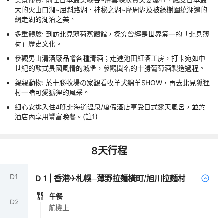
大的火山口湖~屈斜路湖、神秘之湖~摩周湖及被綠樹圍繞湖邊的
網走湖的湖泊之美。
多重體驗: 到訪北見薄荷蒸餾館，探究曾經是世界第一的「北見薄
荷」歷史文化。
參觀男山清酒廠品嚐各種清酒；走進池田紅酒工房，打卡宛如中
世紀的歐式異國風情的城堡，參觀聞名的十勝葡萄酒製造過程。
親親動物: 於十勝牧場の家觀看牧羊犬綿羊SHOW，再去北見狐狸
村一睹可愛狐狸的風采。
細心安排入住4晚北海道溫泉/度假酒店享受日式露天風呂，並於
酒店內享用豐富晚餐。(註1)
8
天行程
D
1
D
1
|
香港✈札幌─薄野拉麵橫町/旭川拉麵村
午餐
D
2
航機上