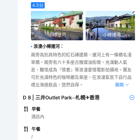
4.5
分
小樽運河
小樽運河
浪漫小樽運河
：
兩旁為別具特色的紅石磚建築，運河上有一條橋名淺
草橋，兩旁有六十多座古雅煤油街燈，充滿動人氣
息，難怪成為『情書』等浪漫愛情電影拍攝地。團友
可於充滿特色的咖啡廳及茶座，在浪漫氣氛下自行品
嚐北海道飲品，悠然自得。
展開
D
8
|
三井Outlet Park─札幌✈香港
早餐
酒店內
午餐
/