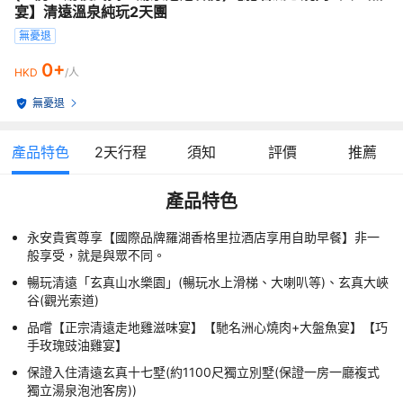
宴】清遠溫泉純玩2天團
無憂退
0+
HKD
/人
無憂退
產品特色
2
天行程
須知
評價
推薦
產品特色
永安貴賓尊享【國際品牌羅湖香格里拉酒店享用自助早餐】非一
般享受，就是與眾不同。
暢玩清遠「玄真山水樂園」(暢玩水上滑梯、大喇叭等)、玄真大峽
谷(觀光索道)
品嚐【正宗清遠走地雞滋味宴】【馳名洲心燒肉+大盤魚宴】【巧
手玫瑰豉油雞宴】
保證入住清遠玄真十七墅(約1100尺獨立別墅(保證一房一廳複式
獨立湯泉泡池客房))