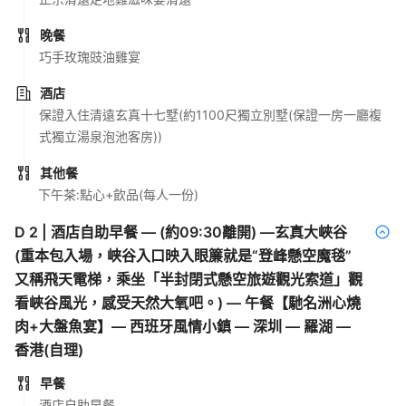
晚餐
巧手玫瑰豉油雞宴
酒店
保證入住清遠玄真十七墅(約1100尺獨立別墅(保證一房一廳複
式獨立湯泉泡池客房))
其他餐
下午茶:點心+飲品(每人一份)
D
2
|
酒店自助早餐 — (約09:30離開) —玄真大峽谷
(重本包入場，峡谷入口映入眼簾就是“登峰懸空魔毯”
又稱飛天電梯，乘坐「半封閉式懸空旅遊觀光索道」觀
看峽谷風光，感受天然大氧吧。) — 午餐【馳名洲心燒
肉+大盤魚宴】— 西班牙風情小鎮 — 深圳 — 羅湖 —
香港(自理)
早餐
酒店自助早餐