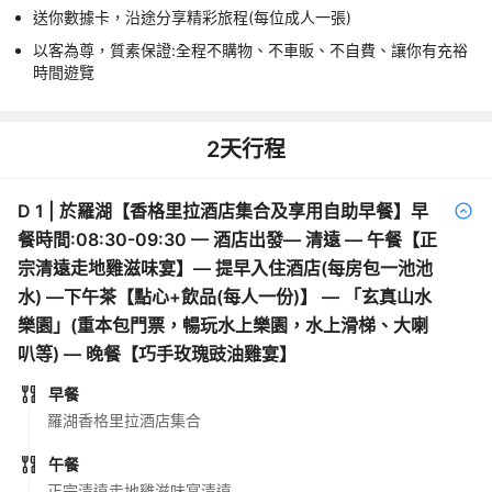
送你數據卡，沿途分享精彩旅程(每位成人一張)
以客為尊，質素保證:全程不購物、不車販、不自費、讓你有充裕
時間遊覽
2
天行程
D
1
|
於羅湖【香格里拉酒店集合及享用自助早餐】早
餐時間:08:30-09:30 — 酒店出發— 清遠 — 午餐【正
宗清遠走地雞滋味宴】— 提早入住酒店(每房包一池池
水) —下午茶【點心+飲品(每人一份)】 — 「玄真山水
樂園」(重本包門票，暢玩水上樂園，水上滑梯、大喇
叭等) — 晚餐【巧手玫瑰豉油雞宴】
早餐
羅湖香格里拉酒店集合
午餐
正宗清遠走地雞滋味宴清遠