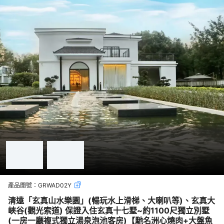
產品團號：
GRWAD02Y
清遠「玄真山水樂園」(暢玩水上滑梯、大喇叭等)、玄真大
峽谷(觀光索道) 保證入住玄真十七墅~約1100尺獨立別墅
(一房一廳複式獨立湯泉泡池客房)【馳名洲心燒肉+大盤魚