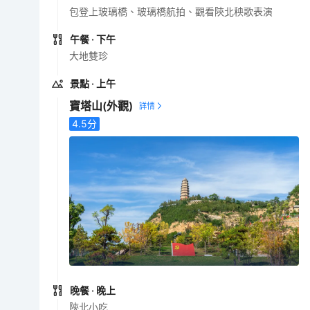
包登上玻璃橋、玻璃橋航拍、觀看陝北秧歌表演
午餐
· 下午
大地雙珍
景點
· 上午
寶塔山
(外觀)
4.5
分
晚餐
· 晚上
陝北小吃