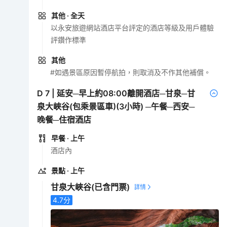
其他
· 全天
以永安旅遊網站酒店平台評定的酒店等級及用戶體驗
評鑽作標準
其他
#如遇景區原因暫停航拍，則取消及不作其他補償。
D
7
|
延安─早上約08:00離開酒店─甘泉─甘
泉大峽谷(包乘景區車)(3小時) ─午餐─西安─
晚餐─住宿酒店
早餐
· 上午
酒店內
景點
· 上午
甘泉大峽谷
(已含門票)
4.7
分