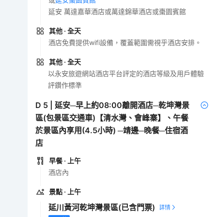
延安 萬達嘉華酒店或萬達錦華酒店或棗園賓館
其他
· 全天
酒店免費提供wifi設備，覆蓋範圍需視乎酒店安排。
其他
· 全天
以永安旅遊網站酒店平台評定的酒店等級及用戶體驗
評鑽作標準
D
5
|
延安─早上約08:00離開酒店─乾坤灣景
區(包景區交通車)【清水灣、會峰寨】、午餐
於景區內享用(4.5小時) ─靖邊─晚餐─住宿酒
店
早餐
· 上午
酒店內
景點
· 上午
延川黃河乾坤灣景區
(已含門票)