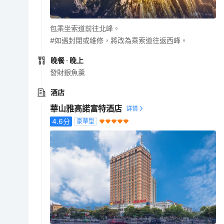
包乘坐索道前往北峰。
#如遇封閉或維修，將改為乘索道往返西峰。
晚餐
· 晚上
發財銀魚羹
酒店
華山雅高諾富特酒店
4.6
分
豪華型