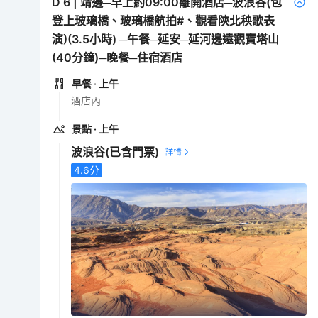
D
6
|
靖邊─早上約09:00離開酒店─波浪谷(包
登上玻璃橋、玻璃橋航拍#、觀看陝北秧歌表
演)(3.5小時) ─午餐─延安─延河邊遠觀寶塔山
(40分鐘)─晚餐─住宿酒店
早餐
· 上午
酒店內
景點
· 上午
波浪谷
(已含門票)
4.6
分