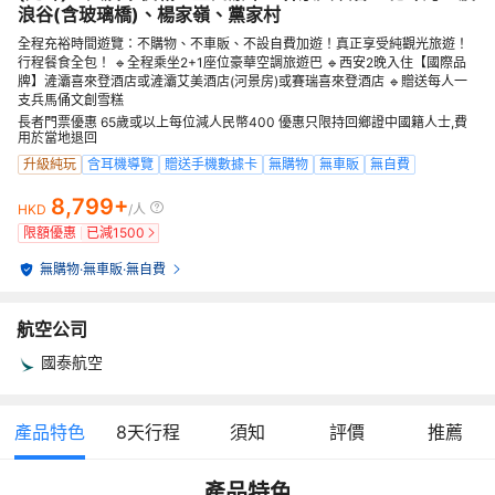
浪谷(含玻璃橋)、楊家嶺、黨家村
全程充裕時間遊覽：不購物、不車販、不設自費加遊！真正享受純觀光旅遊！
行程餐食全包！ 🔹全程乘坐2+1座位豪華空調旅遊巴 🔹西安2晚入住【國際品
牌】滻灞喜來登酒店或滻灞艾美酒店(河景房)或賽瑞喜來登酒店 🔹贈送每人一
支兵馬俑文創雪糕
長者門票優惠 65歲或以上每位減人民幣400 優惠只限持回鄉證中國籍人士,費
用於當地退回
升級純玩
含耳機導覽
贈送手機數據卡
無購物
無車販
無自費
8,799+
HKD
/人
限額優惠
已減
1500
無購物
·
無車販
·
無自費
航空公司
國泰航空
產品特色
8
天行程
須知
評價
推薦
產品特色