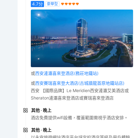
4.7
分
豪華型
或
西安滻灞喜來登酒店(務莊地鐵站)
或
西安賽瑞喜來登大酒店(古城牆龍首原地鐵站店)
西安 【國際品牌】Le Meridien西安滻灞艾美酒店或
Sheraton滻灞喜來登酒店或賽瑞喜來登酒店
其他
· 晚上
酒店免費提供wifi設備，覆蓋範圍需視乎酒店安排。
其他
· 晚上
以永安旅遊網站酒店平台評定的酒店等級及用戶體驗