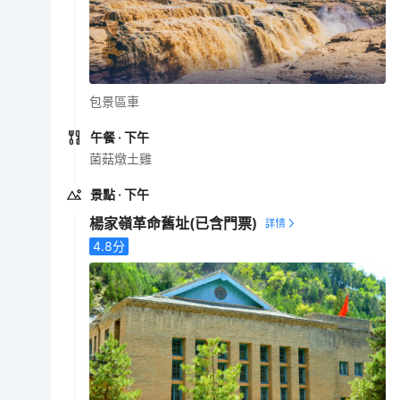
包景區車
午餐
· 下午
菌菇燉土雞
景點
· 下午
楊家嶺革命舊址
(已含門票)
4.8
分