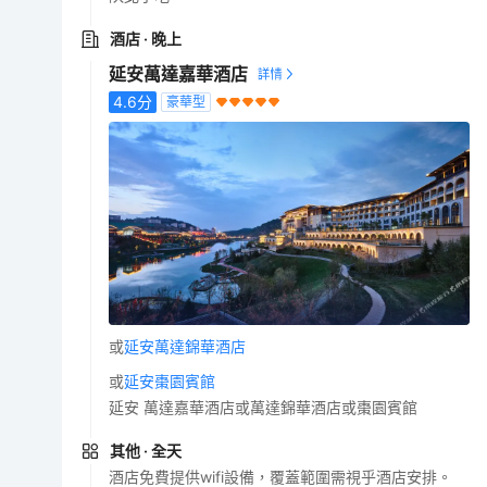
酒店
· 晚上
延安萬達嘉華酒店
4.6
分
豪華型
或
延安萬達錦華酒店
或
延安棗園賓館
延安 萬達嘉華酒店或萬達錦華酒店或棗園賓館
其他
· 全天
酒店免費提供wifi設備，覆蓋範圍需視乎酒店安排。