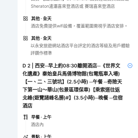
Sheraton滻灞喜來登酒店或 賽瑞喜來登酒店
其他
· 全天
酒店免費提供wifi設備，覆蓋範圍需視乎酒店安排。
其他
· 全天
以永安旅遊網站酒店平台評定的酒店等級及用戶體驗
評鑽作標準
D
2
|
西安─早上約08:30離開酒店─《世界文
化遺產》秦始皇兵馬俑博物館(包電瓶車入場)
【一、二、三號坑】(2.5小時) ─午餐 ─奇險天
下第一山～華山(包景區環保車)【乘索道往返
北峰(遊覽諸峰名勝)#】(3.5小時)─晚餐 ─住宿
酒店
早餐
· 上午
酒店內
景點
· 上午