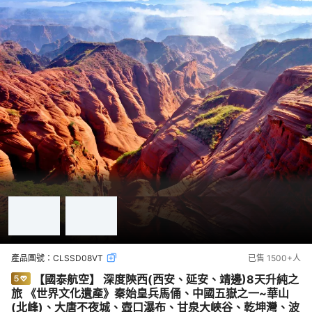
產品團號：
CLSSD08VT
已售
1500+
人
【國泰航空】 深度陝西(西安、延安、靖邊)8天升純之
旅 《世界文化遺產》秦始皇兵馬俑、中國五嶽之一~華山
(北峰)、大唐不夜城、壺口瀑布、甘泉大峽谷、乾坤灣、波