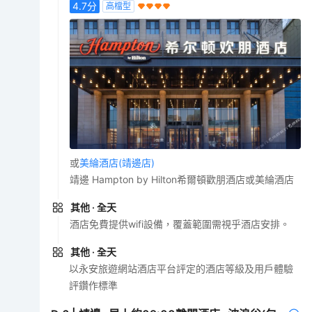
4.7
分
高檔型
或
美綸酒店(靖邊店)
靖邊 Hampton by Hilton希爾頓歡朋酒店或美綸酒店
其他
· 全天
酒店免費提供wifi設備，覆蓋範圍需視乎酒店安排。
其他
· 全天
以永安旅遊網站酒店平台評定的酒店等級及用戶體驗
評鑽作標準