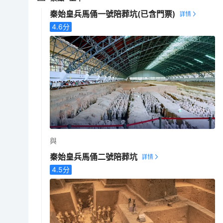
秦始皇兵馬俑一號陪葬坑
(已含門票)
4.6
分
與
秦始皇兵馬俑二號陪葬坑
4.5
分