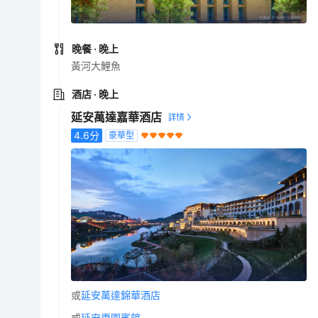
晚餐
· 晚上
黃河大鯉魚
酒店
· 晚上
延安萬達嘉華酒店
4.6
分
豪華型
或
延安萬達錦華酒店
或
延安棗園賓館