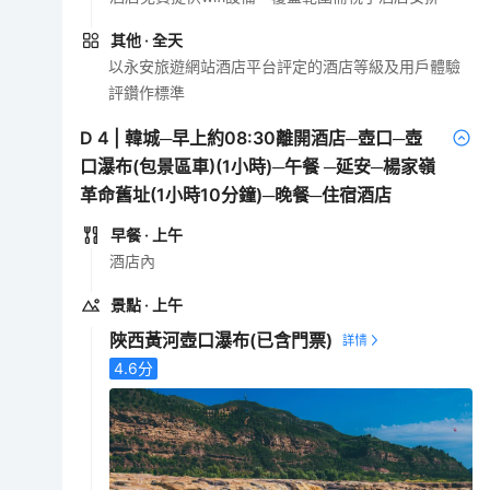
其他
· 全天
以永安旅遊網站酒店平台評定的酒店等級及用戶體驗
評鑽作標準
D
4
|
韓城─早上約08:30離開酒店─壺口─壺
口瀑布(包景區車)(1小時)─午餐 ─延安─楊家嶺
革命舊址(1小時10分鐘)─晚餐─住宿酒店
早餐
· 上午
酒店內
景點
· 上午
陜西黃河壺口瀑布
(已含門票)
4.6
分