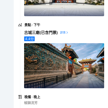
景點
· 下午
古城三廟
(已含門票)
4.4
分
晚餐
· 晚上
椒韻流芳