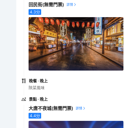
回民街
(無需門票)
4.3
分
晚餐
· 晚上
陝菜風味
景點
· 晚上
大唐不夜城
(無需門票)
4.4
分