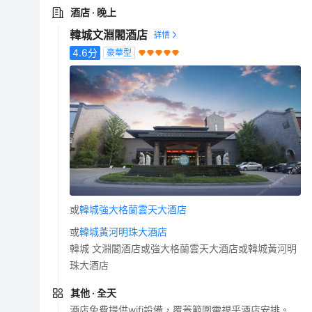
酒店
· 晚上
韓城文淵閣酒店
4.6
分
豪華型
或
韓城強大格蘭雲天大酒店
或
韓城黃河明珠大酒店
韓城 文淵閣酒店或強大格蘭雲天大酒店或韓城黃河明
珠大酒店
其他
· 全天
酒店免費提供wifi設備，覆蓋範圍需視乎酒店安排。