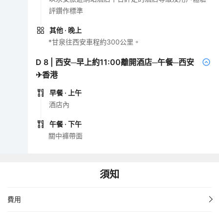
評鑽作標準
其他
· 晚上
*甘泉往西安車程約300公里。
D
8
|
西安─早上約11:00離開酒店─午餐─西安
✈香港
早餐
· 上午
酒店內
午餐
· 下午
關中褲帶面
須知
費用