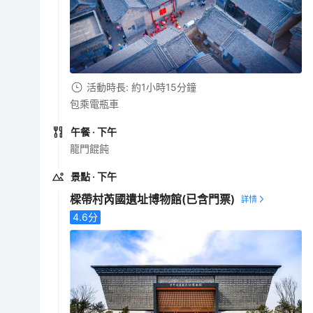
活動時長: 約1小時15分鐘
包乘電瓶車
午餐
· 下午
龍門餛飩
景點
· 下午
樑帶村芮國遺址博物館
(已含門票)
4.6
分