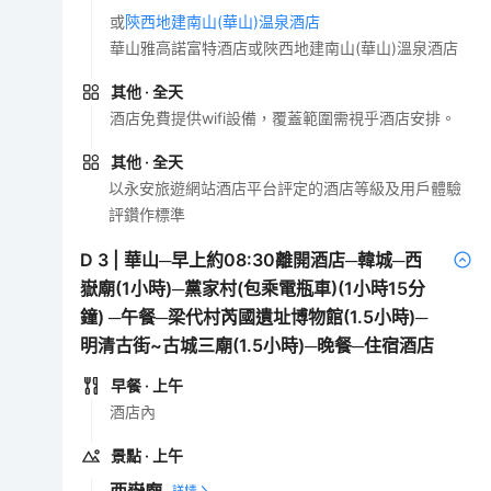
或
陝西地建南山(華山)温泉酒店
華山雅高諾富特酒店或陜西地建南山(華山)溫泉酒店
其他
· 全天
酒店免費提供wifi設備，覆蓋範圍需視乎酒店安排。
其他
· 全天
以永安旅遊網站酒店平台評定的酒店等級及用戶體驗
評鑽作標準
D
3
|
華山─早上約08:30離開酒店─韓城─西
嶽廟(1小時)─黨家村(包乘電瓶車)(1小時15分
鐘) ─午餐─梁代村芮國遺址博物館(1.5小時)─
明清古街~古城三廟(1.5小時)─晚餐─住宿酒店
早餐
· 上午
酒店內
景點
· 上午
西嶽廟