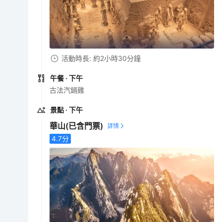
活動時長: 約2小時30分鐘
午餐
· 下午
古法汽鍋雞
景點
· 下午
華山
(已含門票)
4.7
分