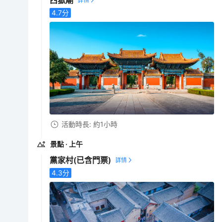
4.7
分
活動時長: 約1小時
景點
· 上午
黨家村
(已含門票)
4.3
分