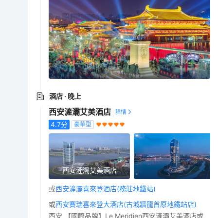
酒店
· 晚上
西安滻灞艾美酒店
4.7
分
豪華型
西安滻灞艾美酒店
或
西安滻灞喜來登酒店(務莊地鐵站)
或
西安賽瑞喜來登大酒店(古城牆龍首原地鐵站店)
西安 【國際品牌】Le Meridien西安滻灞艾美酒店或