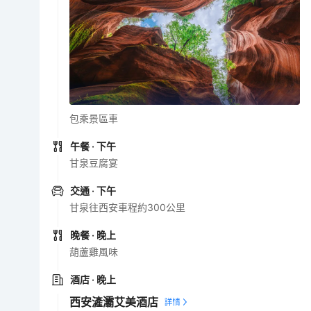
包乘景區車
午餐
· 下午
甘泉豆腐宴
交通
· 下午
甘泉往西安車程約300公里
晚餐
· 晚上
葫蘆雞風味
酒店
· 晚上
西安滻灞艾美酒店