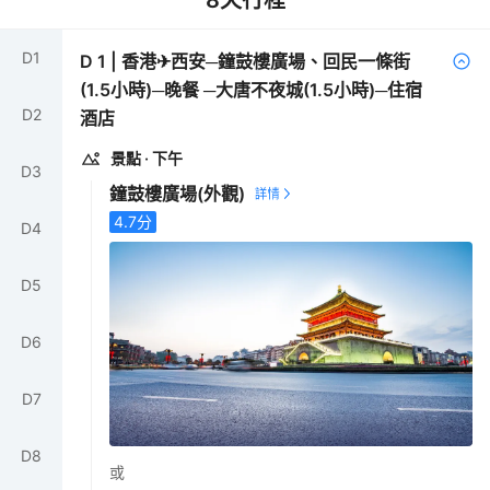
8
天行程
D
1
D
1
|
香港✈西安─鐘鼓樓廣場、回民一條街
(1.5小時)─晚餐 ─大唐不夜城(1.5小時)─住宿
D
2
酒店
景點
· 下午
D
3
鐘鼓樓廣場
(外觀)
4.7
分
D
4
D
5
D
6
D
7
D
8
或