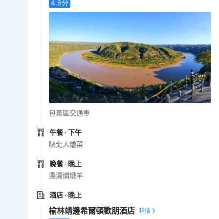
4.6
分
包景區交通車
午餐
· 下午
陝北大燴菜
晚餐
· 晚上
濃湯燜燉羊
酒店
· 晚上
榆林靖邊希爾頓歡朋酒店