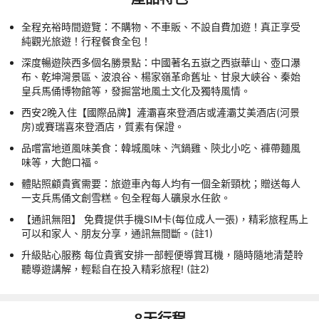
全程充裕時間遊覽：不購物、不車販、不設自費加遊！真正享受
純觀光旅遊！行程餐食全包！
深度暢遊陝西多個名勝景點：中國著名五嶽之西嶽華山、壺口瀑
布、乾坤灣景區、波浪谷、楊家嶺革命舊址、甘泉大峽谷、秦始
皇兵馬俑博物館等，發掘當地風土文化及獨特風情。
西安2晚入住【國際品牌】滻灞喜來登酒店或滻灞艾美酒店(河景
房)或賽瑞喜來登酒店，質素有保證。
品嚐富地道風味美食：韓城風味、汽鍋雞、陝北小吃、褲帶麵風
味等，大飽口福。
體貼照顧貴賓需要：旅遊車內每人均有一個全新頸枕；贈送每人
一支兵馬俑文創雪糕。包全程每人礦泉水任飲。
【通訊無阻】 免費提供手機SIM卡(每位成人一張)，精彩旅程馬上
可以和家人、朋友分享，通訊無間斷。(註1)
升級貼心服務 每位貴賓安排一部輕便導賞耳機，隨時隨地清楚聆
聽導遊講解，輕鬆自在投入精彩旅程! (註2)