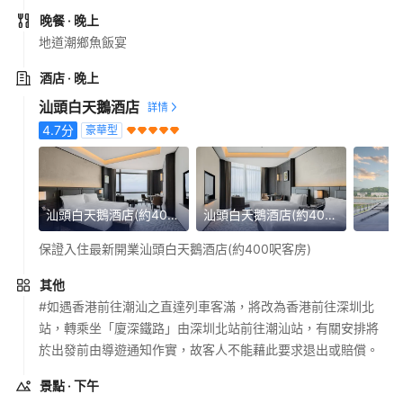
晚餐
· 晚上
地道潮鄉魚飯宴
酒店
· 晚上
汕頭白天鵝酒店
4.7
分
豪華型
汕頭白天鵝酒店(約400呎客房)
汕頭白天鵝酒店(約400呎客房)
保證入住最新開業汕頭白天鵝酒店(約400呎客房)
其他
#如遇香港前往潮汕之直達列車客滿，將改為香港前往深圳北
站，轉乘坐「廈深鐵路」由深圳北站前往潮汕站，有關安排將
於出發前由導遊通知作實，故客人不能藉此要求退出或賠償。
景點
· 下午