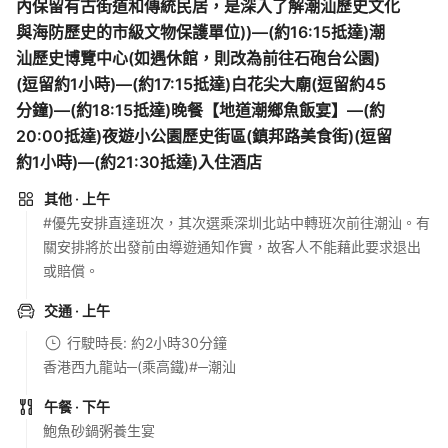
內保留有古街道和傳統民居，是深入了解潮汕歷史文化
與海防歷史的市級文物保護單位))—(約16:15抵達)潮
汕歷史博覽中心(如遇休館，則改為前往石砲台公園)
(逗留約1小時)—(約17:15抵達)白花尖大廟(逗留約45
分鐘)—(約18:15抵達)晚餐【地道潮鄉魚飯宴】—(約
20:00抵達)夜遊小公園歷史街區(鎮邦路美食街)(逗留
約1小時)—(約21:30抵達)入住酒店
其他
· 上午
#優先安排直達班次，其次選乘深圳北站中轉班次前往潮汕。有
關安排將於出發前由導遊通知作實，故客人不能藉此要求退出
或賠償。
交通
· 上午
行駛時長: 約2小時30分鐘
香港西九龍站─(乘高鐵)#─潮汕
午餐
· 下午
鮑魚砂鍋粥養生宴