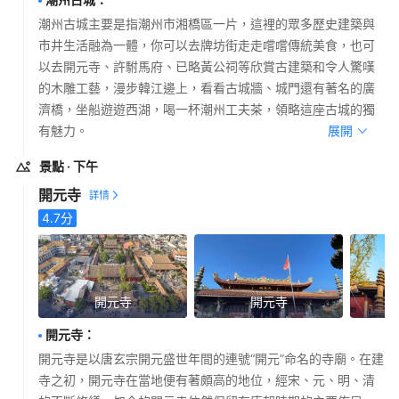
潮州古城主要是指潮州市湘橋區一片，這裡的眾多歷史建築與
市井生活融為一體，你可以去牌坊街走走嚐嚐傳統美食，也可
以去開元寺、許駙馬府、已略黃公祠等欣賞古建築和令人驚嘆
的木雕工藝，漫步韓江邊上，看看古城牆、城門還有著名的廣
濟橋，坐船遊遊西湖，喝一杯潮州工夫茶，領略這座古城的獨
有魅力。
展開
景點
· 下午
開元寺
4.7
分
開元寺
開元寺
開元寺
：
開元寺是以唐玄宗開元盛世年間的連號“開元”命名的寺廟。在建
寺之初，開元寺在當地便有著頗高的地位，經宋、元、明、清