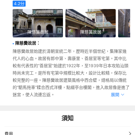
4.2
分
陳慈簧故居
陳慈簧故居
陳慈黌故居
：
陳慈黌故居始建於清朝宣統二年，歷時近半個世紀，集陳家幾
代人的心血。故居有郎中第、壽康里、善居室等宅第。其中比
較有代表性的“善居室”始建於1922年，至1939年日本攻陷汕頭
時尚未完工，是所有宅第中規模比較大，設計比較精，保存比
較完整的一座。陳慈黌故居建築風格中西合壁，總格局以傳統
的“駟馬拖車”糅合西式洋樓，點綴亭台樓閣，進入故居像是進了
迷宮，使人流連忘返。
展開
須知
費用