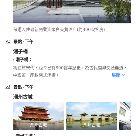
保證入住最新開業汕頭白天鵝酒店(約400呎客房)
景點
· 下午
湘子橋
湘子橋
：
初建於宋代，距今已有800餘年歷史，為古代閩粵交通要道，
中國第一座啟閉式浮橋。
展開
景點
· 下午
潮州古城
潮州古城
潮州古城
潮州古城
：