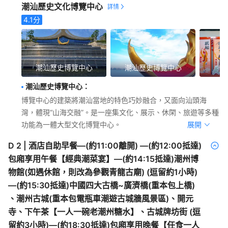
潮汕歷史文化博覽中心
4.1
分
潮汕歷史博覽中心
潮汕歷史博覽中心
潮汕歷史博覽中心
：
博覽中心的建築將潮汕當地的特色巧妙融合，又面向汕頭海
灣，體現“山海交融”。是一座集文化、展示、休閑、旅遊等多種
功能為一體大型文化博覽中心。
展開
D
2
|
酒店自助早餐—(約11:00離開) —(約12:00抵達)
包廂享用午餐【經典潮菜宴】—(約14:15抵達)潮州博
物館(如遇休館，則改為參觀青龍古廟) (逗留約1小時)
—(約15:30抵達)中國四大古橋~廣濟橋(重本包上橋)
、潮州古城(重本包電瓶車潮遊古城牆風景區)、開元
寺、下午茶【一人一碗老潮州糖水】、古城牌坊街 (逗
留約3小時)—(約18:30抵達)包廂享用晚餐【任食一人