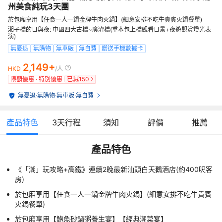
州美食純玩3天團
於包廂享用【任食一人一鍋金牌牛肉火鍋】(細意安排不吃牛貴賓火鍋餐單)
湘子橋的日與夜: 中國四大古橋~廣濟橋(重本包上橋觀看日景+夜遊觀賞燈光表
演)
無憂退
無購物
無車販
無自費
贈送手機數據卡
2,149+
HKD
/人
限額優惠 · 特別優惠
已減
150
無憂退
·
無購物
·
無車販
·
無自費
產品特色
3
天行程
須知
評價
推薦
產品特色
《「潮」玩攻略+高鐵》連續2晚最新汕頭白天鵝酒店(約400呎客
房)
於包廂享用【任食一人一鍋金牌牛肉火鍋】(細意安排不吃牛貴賓
火鍋餐單)
於包廂享用【鮑魚砂鍋粥養生宴】【經典潮菜宴】