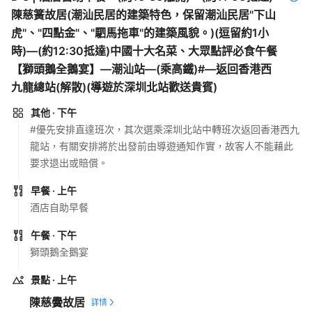
陳慈簧故居(潮汕民居的建築特色，保留潮汕民居"下山
虎"、"四點金"、"駟馬拖車"的建築風貌。)(逗留約1小
時)—(約12:30抵達)中國十大名菜、大眾點評必食午餐
【獅頭鵝全鵝宴】—潮汕站—(乘高鐵)#—返回香港西
九龍總站(解散)(導遊於深圳北站歡送貴賓)
其他
· 下午
#優先安排直達班次，其次選乘深圳北站中轉班次返回香港西九
龍站，有關安排將於出發前由導遊通知作實，故客人不能藉此
要求退出或賠償。
早餐
· 上午
酒店自助早餐
午餐
· 下午
獅頭鵝全鵝宴
景點
· 上午
陳慈黌故居