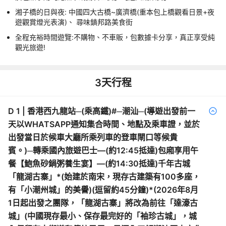
湘子橋的日與夜: 中國四大古橋~廣濟橋(重本包上橋觀看日景+夜
遊觀賞燈光表演)、 尋味鎮邦路美食街
全程充裕時間遊覽:不購物、不車販，包數據卡分享，真正享受純
觀光旅遊!
3
天行程
D
1
|
香港西九龍站─(乘高鐵)#─潮汕─(導遊出發前一
天以WHATSAPP通知集合時間、地點及乘車證，並於
出發當日於候車大廳所乘列車的登車閘口等候貴
賓。)─轉乘國內旅遊巴士—(約12:45抵達)包廂享用午
餐【鮑魚砂鍋粥養生宴】—(約14:30抵達)千年古城
「龍湖古寨」*(始建於南宋，現存古建築有100多座，
有「小潮州城」的美譽)(逗留約45分鐘)*(2026年8月
1日起出發之團隊，「龍湖古寨」將改為前往「達濠古
城」(中國現存最小、保存最完好的「袖珍古城」，城