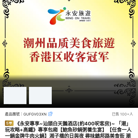
產品團號：
GUFGV03XN
已售
100+
人
《永安專享~汕頭白天鵝酒店(約400呎客房)~ 「潮」
玩攻略+高鐵》專享包廂【鮑魚砂鍋粥養生宴】【任食一人
一鍋金牌牛肉火鍋】湘子橋的日與夜 尋味鎮邦路美食街 潮