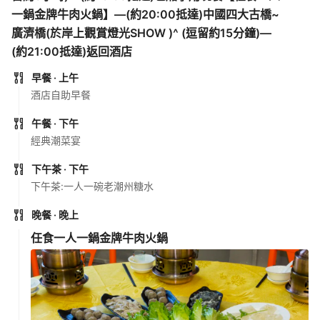
一鍋金牌牛肉火鍋】—(約20:00抵達)中國四大古橋~
廣濟橋(於岸上觀賞燈光SHOW )^ (逗留約15分鐘)—
(約21:00抵達)返回酒店
早餐
· 上午
酒店自助早餐
午餐
· 下午
經典潮菜宴
下午茶
· 下午
下午茶:一人一碗老潮州糖水
晚餐
· 晚上
任食一人一鍋金牌牛肉火鍋