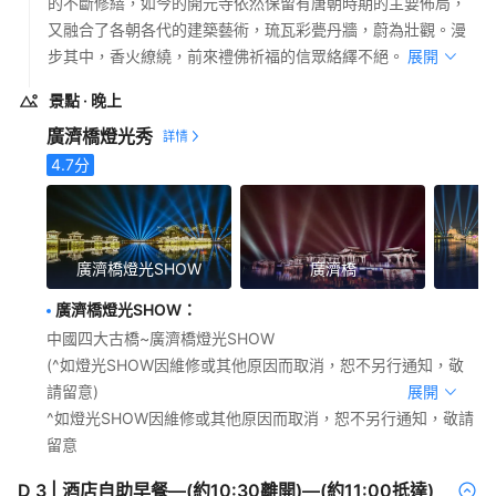
的不斷修繕，如今的開元寺依然保留有唐朝時期的主要佈局，
又融合了各朝各代的建築藝術，琉瓦彩甍丹牆，蔚為壯觀。漫
步其中，香火繚繞，前來禮佛祈福的信眾絡繹不絕。
展開
景點
· 晚上
廣濟橋燈光秀
4.7
分
廣濟橋燈光SHOW
廣濟橋
廣濟橋燈光SHOW
：
中國四大古橋~廣濟橋燈光SHOW
(^如燈光SHOW因維修或其他原因而取消，恕不另行通知，敬
請留意)
展開
^如燈光SHOW因維修或其他原因而取消，恕不另行通知，敬請
留意
D
3
|
酒店自助早餐—(約10:30離開)—(約11:00抵達)