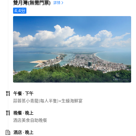
雙月灣
(無需門票)
4.4
分
午餐
· 下午
蒜蓉蒸小青龍(每人半隻)+生蠔海鮮宴
晚餐
· 晚上
酒店美食自助晚餐
酒店
· 晚上