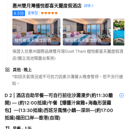
惠州雙月灣檀悦都喜天麗度假酒店
4.5
分
豪華型
檀悅都喜天麗度假酒店 獨立泡池露台客房
檀悅都喜天麗度假酒店 獨立泡池露台大床客房
保證入住惠州國際品牌雙月灣Dusit Thani 檀悅都喜天麗度假酒
店(獨立泡池陽露台客房)
其他
· 晚上
*如因天氣情況或不可抗力因素沙灘篝火晚會暫停，恕不另行通
知。
D
2
|
酒店自助早餐—可自行前往沙灘漫步(約11:30離
開) — (約12:00抵達)午餐【爆醬汁窯雞+海龜形菠蘿
包】—(13:30抵達)西班牙風情小鎮—深圳—(約17:00
抵達)福田口岸—香港(自理)
早餐
· 上午