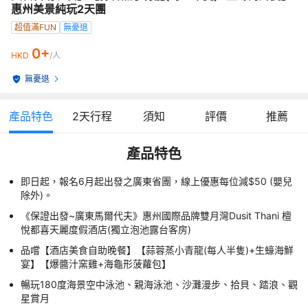
惠州美景純玩2天團
超值滿FUN
無憂退
0+
HKD
/人
無憂退
產品特色
2
天行程
須知
評價
推薦
產品特色
即日起，報名6月起出發之廣東省團，線上優惠每位減$50 (嬰兒
除外)。
《保證出發~廣東馬爾代夫》惠州國際品牌雙月灣Dusit Thani 檀
悅都喜天麗度假酒店(獨立泡池露台客房)
品嚐【酒店美食自助晚餐】【蒜蓉蒸小青龍(每人半隻)+生蠔海鮮
宴】【爆醬汁窯雞+海龜形菠蘿包】
暢玩180度海景空中泳池、親海泳池、沙灘漫步、拾貝、踏浪、觀
星賞月