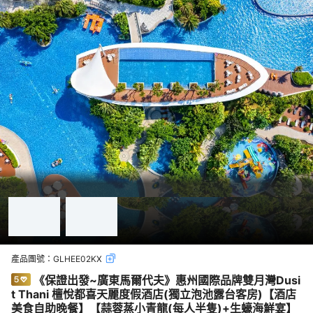
產品團號：
GLHEE02KX
《保證出發~廣東馬爾代夫》惠州國際品牌雙月灣Dusi
t Thani 檀悅都喜天麗度假酒店(獨立泡池露台客房)【酒店
美食自助晚餐】【蒜蓉蒸小青龍(每人半隻)+生蠔海鮮宴】