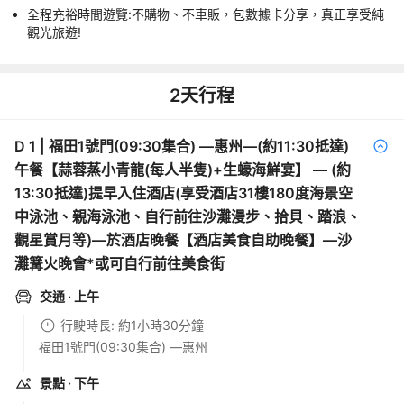
全程充裕時間遊覽:不購物、不車販，包數據卡分享，真正享受純
觀光旅遊!
2
天行程
D
1
|
福田1號門(09:30集合) —惠州—(約11:30抵達)
午餐【蒜蓉蒸小青龍(每人半隻)+生蠔海鮮宴】 — (約
13:30抵達)提早入住酒店(享受酒店31樓180度海景空
中泳池、親海泳池、自行前往沙灘漫步、拾貝、踏浪、
觀星賞月等)—於酒店晚餐【酒店美食自助晚餐】—沙
灘篝火晚會*或可自行前往美食街
交通
· 上午
行駛時長: 約1小時30分鐘
福田1號門(09:30集合) —惠州
景點
· 下午