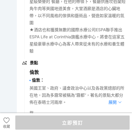
星級榮譽的 餐廳，在他的帶領下，餐廳供應坎伯蘭短
角牛肉等英國地道美食，大堂酒廊是酒店的心臟地
帶，以不同風格的傢俱和藝術品，營造如家溫暖的氛
圍
★酒店也和獲獎無數的國際水療公司ESPA聯手推出
ESPA Life at Corinthia旗艦水療中心，將會在這家五
星級豪華水療中心為客人帶來從未有的水療和養生體
驗
景點
倫敦
倫敦
：
英國王室、政府、議會政治中心以及各政黨總部的所
在地，因為多霧常被稱為“霧都”，著名的景點大都分
佈在泰晤士河兩岸。
展開
與
倫敦塔
立即預訂
收藏
倫敦塔
：