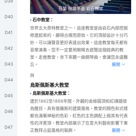
D
39
芬蘭 赫爾辛基 岩石教堂
D
40
石中教堂
：
世界五大奇特教堂之一，這座教堂是由岩石內部挖掘
D
41
修建起來的，顯得古樸而原始。它的頂部設計十分巧
妙，可以讓聲音更好表達出效果。這座教堂每天都有
D
42
音樂演奏，您不一定要用眼睛去遊覽這個經典的教
堂。走進教堂，坐下來聽一曲鋼琴曲，會讓您永遠難
D
43
忘。
展開
與
D
44
烏斯佩斯基大教堂
烏斯佩斯基大教堂
：
D
45
建於1862至1868年間，外觀的金綠圓頂和紅磚牆很
為醒目，具有俄羅斯的建築風格。教堂的顏色和式樣
D
46
都充滿著神秘的色彩，紅色的主色調配上極其有代表
性的洋蔥頂，教堂內部展示了在意大利藝術影響下東
D
47
正教拜占庭風格的裝飾。
展開