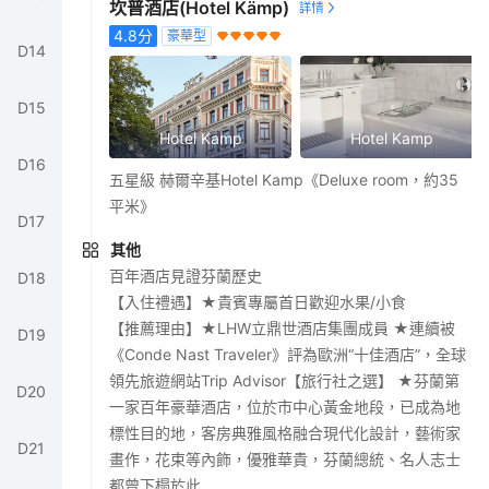
坎普酒店(Hotel Kämp)
4.8
分
豪華型
D
14
D
15
Hotel Kamp
Hotel Kamp
D
16
五星級 赫爾辛基Hotel Kamp《Deluxe room，約35
平米》
D
17
其他
百年酒店見證芬蘭歷史
D
18
【入住禮遇】★貴賓專屬首日歡迎水果/小食
【推薦理由】★LHW立鼎世酒店集團成員 ★連續被
D
19
《Conde Nast Traveler》評為歐洲“十佳酒店”，全球
領先旅遊網站Trip Advisor【旅行社之選】 ★芬蘭第
D
20
一家百年豪華酒店，位於市中心黃金地段，已成為地
標性目的地，客房典雅風格融合現代化設計，藝術家
D
21
畫作，花束等內飾，優雅華貴，芬蘭總統、名人志士
都曾下榻於此