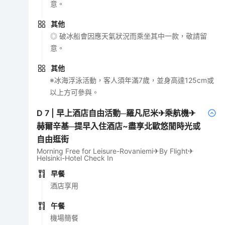
意。
其他
◎ 破冰船會因應天氣狀況而乘坐其中一款，敬請留
意。
其他
※冰海浮泳活動，客人須年滿7歲，並身高達125cm或
以上方可參與。
D
7
|
早上酒店自由活動─羅凡尼米✈乘航機✈
赫爾辛基─提早入住酒店~盡享北歐悠閒時光或
自由逛街
Morning Free for Leisure-Rovaniemi✈By Flight✈
Helsinki-Hotel Check In
早餐
酒店享用
午餐
機場簡餐