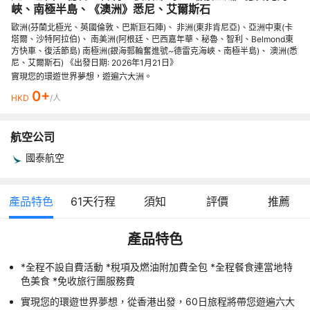
峽、南極半島、《澳洲》悉尼、艾爾斯石
歐洲(芬蘭北極光、英國倫敦、巴斯巨石陣)、 非洲(東非肯尼亞)、亞洲中東(卡
塔爾、沙特阿拉伯)、 南美洲(阿根廷、巴西嘉年華、秘魯、智利、Belmond東
方快車、復活節島) 南極洲(銀海郵輪奮進號~德雷克海峽、南極半島)、 澳洲(悉
尼、艾爾斯石) 《出發日期: 2026年1月21日》
實現您的環遊世界夢想，遊遍六大洲。
0+
HKD
/人
航空公司
國泰航空
產品特色
61
天行程
須知
評價
推薦
產品特色
*全程不設自費活動 *稅項及燃油附加費全包 *全程餐食連當地特
色美食 *免收旅行團服務費
實現您的環遊世界夢想，從香港出發，60日旅程將帶您遊遍六大