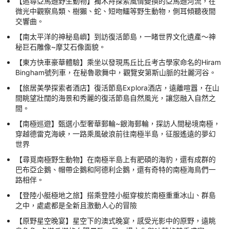
【追尋亞馬遜野生動物】獨木舟探索風情變換的亞馬遜河流，在
微光中觀察鳥類、樹獺、蛇、短吻鱷等野生動物，側耳傾聽夜間
交響曲。
【南太平洋的神秘島嶼】到訪復活節島，一睹世界文化遺產～神
秘巨石雕像~摩艾石像面貌。
【東方快車豪華體驗】乘坐以發現馬丘比丘考古學家命名的Hiram
Bingham號列車，在秘魯歌舞中，觀覽安第斯山脈的壯麗河谷。
【旅居美學探索者酒店】復活節島Explora酒店，遠離喧囂，在山
間眺望壯闊的海景和秀麗的復活節島自然風光，讓您融入自然之
間。
【南極巡遊】甄選小型奢華郵輪~銀海郵輪，探訪人間秘境南極，
穿越德雷克海峽，一路乘風破浪前往南極半島，征服遙遠的夢幻
世界
【尋覓南極野生動物】在南極半島上有肥碩的海豹，還有成群的
巴布亞企鵝、帽帶企鵝和阿德利企鵝，還有奇特的南極海鳥們一
路相伴。
【登陸小艇極地之旅】搭乘登陸小艇穿梭於南極重重冰山、群島
之中，處處都是全新且激動人心的冒險
【原野星空晚宴】星空下的澳式晚宴，感受光影中的原野，遠眺