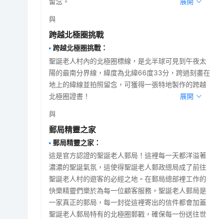
留念。
展開
與
跨越北極圈挑戰
跨越北極圈挑戰
：
聖誕老人村內的北極圈標線，是北半球可見到午夜太
陽的最南分界線，緯度為北緯66度33分，跨過刻畫在
地上的緯線並拍照留念，可獲得一張特地製作的跨越
北極圈證書！
展開
與
郵局精靈之家
郵局精靈之家
：
這是官方認證的聖誕老人郵局！這裡每一天都洋溢著
濃濃的聖誕氣氛，這使得聖誕老人郵政總局成了前往
聖誕老人村的遊客的必經之地。在郵局總部裡工作的
快樂精靈們樂於為每一位顧客服務。聖誕老人郵局是
一家真正的郵局，每一封從這裡寄出的信件都會加蓋
聖誕老人郵局特有的北極圈郵戳，確保每一份送往世