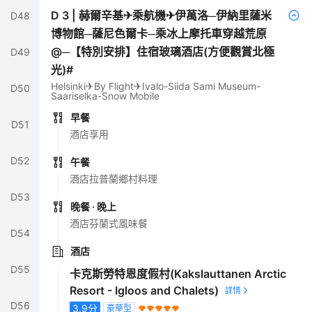
D
3
|
赫爾辛基✈乘航機✈伊萬洛─伊納里薩米
D
48
博物館─薩尼色爾卡─乘冰上摩托車穿越荒原
@─【特別安排】住宿玻璃酒店(方便觀賞北極
D
49
光)#
Helsinki✈By Flight✈Ivalo-Siida Sami Museum-
D
50
Saariselka-Snow Mobile
早餐
D
51
酒店享用
D
52
午餐
酒店拉普蘭鄉村料理
D
53
晚餐
· 晚上
酒店芬蘭式風味餐
D
54
酒店
D
55
卡克斯勞特恩度假村(Kakslauttanen Arctic
Resort - Igloos and Chalets)
D
56
3.9
分
豪華型