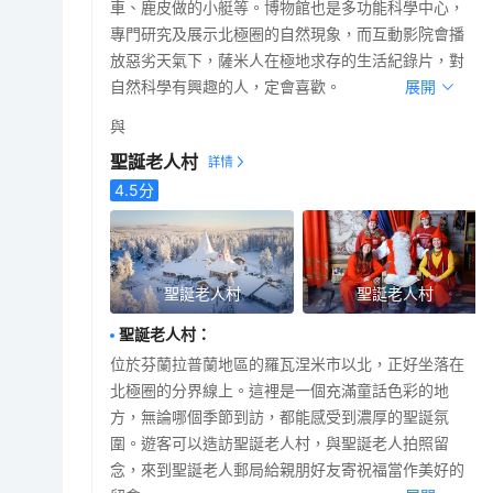
車、鹿皮做的小艇等。博物館也是多功能科學中心，
專門研究及展示北極圈的自然現象，而互動影院會播
放惡劣天氣下，薩米人在極地求存的生活紀錄片，對
自然科學有興趣的人，定會喜歡。
展開
與
聖誕老人村
4.5
分
聖誕老人村
聖誕老人村
聖誕老人村
：
位於芬蘭拉普蘭地區的羅瓦涅米市以北，正好坐落在
北極圈的分界線上。這裡是一個充滿童話色彩的地
方，無論哪個季節到訪，都能感受到濃厚的聖誕氛
圍。遊客可以造訪聖誕老人村，與聖誕老人拍照留
念，來到聖誕老人郵局給親朋好友寄祝福當作美好的