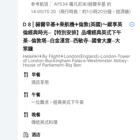
參考航班： AY534 羅凡尼米/赫爾辛基 約
14:00/15:20（飛行時長：約1小時20分鐘，經濟艙）
D
8
|
赫爾辛基✈乘航機✈倫敦(英國)～縱享英
倫經典時光─【特別安排】品嚐經典英式下午
茶─倫敦塔─白金漢宮─西敏寺─國會大廈─大
笨鐘
Helsinki✈By Flight✈London(England)-London-Tower
of London-Buckingham Palace-Westminster Abbey-
House of Parliament-Big Ben
早餐
酒店享用
午餐
一位難求，經典英式下午茶
晚餐
傳統英式料理
酒店