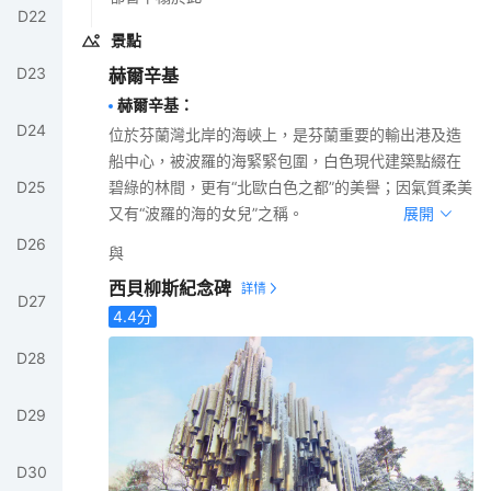
D
22
景點
D
23
赫爾辛基
赫爾辛基
：
D
24
位於芬蘭灣北岸的海峽上，是芬蘭重要的輸出港及造
船中心，被波羅的海緊緊包圍，白色現代建築點綴在
碧綠的林間，更有“北歐白色之都”的美譽；因氣質柔美
D
25
又有“波羅的海的女兒”之稱。
展開
D
26
與
西貝柳斯紀念碑
D
27
4.4
分
D
28
D
29
D
30