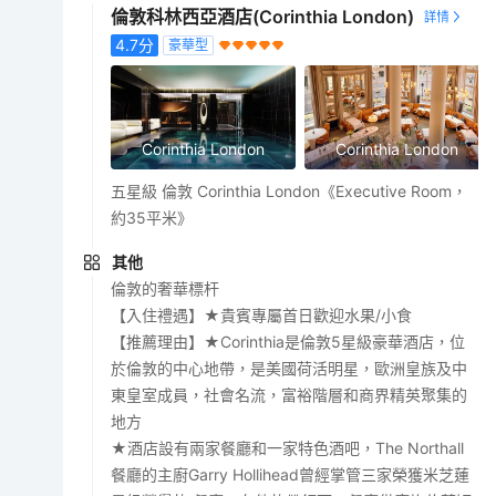
倫敦科林西亞酒店(Corinthia London)
4.7
分
豪華型
Corinthia London
Corinthia London
五星級 倫敦 Corinthia London《Executive Room，
約35平米》
其他
倫敦的奢華標杆
【入住禮遇】★貴賓專屬首日歡迎水果/小食
【推薦理由】★Corinthia是倫敦5星級豪華酒店，位
於倫敦的中心地帶，是美國荷活明星，歐洲皇族及中
東皇室成員，社會名流，富裕階層和商界精英聚集的
地方
★酒店設有兩家餐廳和一家特色酒吧，The Northall
餐廳的主廚Garry Hollihead曾經掌管三家榮獲米芝蓮