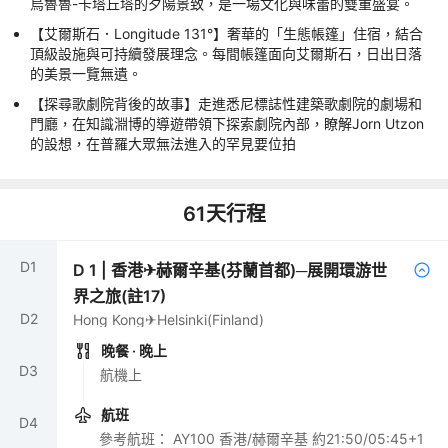
烏魯魯-卡塔丘塔的夕陽景致，是一場文化與味蕾的雙重盛宴。
【艾爾斯石．Longitude 131°】奢華的「生態帳篷」住宿，結合
頂級設施與可持續發展理念。每間帳篷面向艾爾斯石，日出日落
的美景一覽無遺。
【探尋歌劇院背後的故事】走進悉尼標誌性建築歌劇院的劇場和
門廳，在知識淵博的導遊帶領下探索劇院內部，瞭解Jorn Utzon
的設想，在普羅大眾無法進入的罕見要位拍
61
天行程
D
1
D
1
|
香港✈赫爾辛基(芬蘭首都)─展開環游世
界之旅(註17)
D
2
Hong Kong✈Helsinki(Finland)
晚餐
· 晚上
D
3
航機上
航班
D
4
參考航班： AY100 香港/赫爾辛基 約21:50/05:45+1