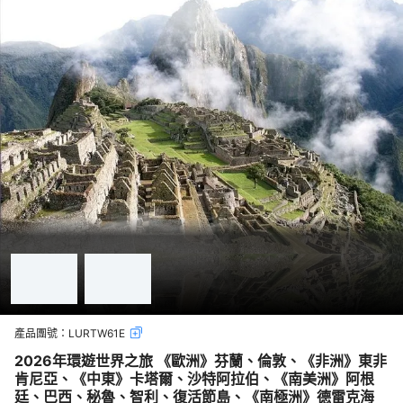
產品團號：
LURTW61E
2026年環遊世界之旅 《歐洲》芬蘭、倫敦、《非洲》東非
肯尼亞、《中東》卡塔爾、沙特阿拉伯、《南美洲》阿根
廷、巴西、秘魯、智利、復活節島、《南極洲》德雷克海