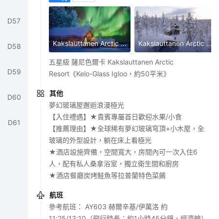
D
57
Kakslauttanen Arctic Resort
Kakslauttanen Arctic Resort
D
58
五星級 薩尼色爾卡 Kakslauttanen Arctic
D
59
Resort《Kelo-Glass Igloo，約50平米》
其他
D
60
夢幻玻璃屋邂逅浪漫極光
【入住禮遇】★貴賓專屬首日歡迎水果/小食
D
61
【推薦理由】★全球稀有夢幻玻璃穹頂+小木屋，全
玻璃的外型設計，躺在床上看極光
★酒店設施齊備，空間寬大，房間內可一次入住6
人，配有私人桑拿浴室，獨立衛生間和廚房
★酒店餐廳炭烤鮭魚等拉普蘭特色菜餚
航班
參考航班： AY603 赫爾辛基/伊萬洛 約
11:25/13:10（飛行時長：約1小時45分鐘，經濟艙）