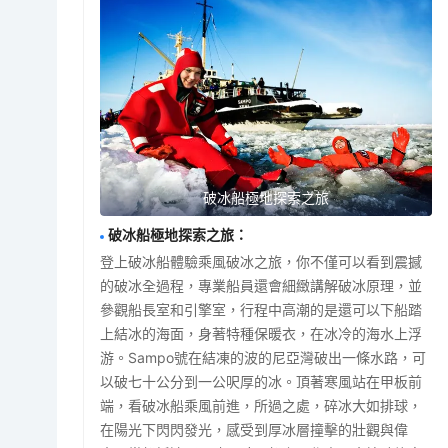
破冰船極地探索之旅
破冰船極地探索之旅
：
登上破冰船體驗乘風破冰之旅，你不僅可以看到震撼
的破冰全過程，專業船員還會細緻講解破冰原理，並
參觀船長室和引擎室，行程中高潮的是還可以下船踏
上結冰的海面，身著特種保暖衣，在冰冷的海水上浮
游。Sampo號在結凍的波的尼亞灣破出一條水路，可
以破七十公分到一公呎厚的冰。頂著寒風站在甲板前
端，看破冰船乘風前進，所過之處，碎冰大如排球，
在陽光下閃閃發光，感受到厚冰層撞擊的壯觀與偉