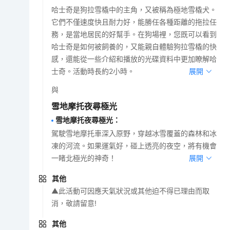
哈士奇是狗拉雪橇中的主角，又被稱為極地雪橇犬。
它們不僅速度快且耐力好，能勝任各種距離的拖拉任
務，是當地居民的好幫手。在狗場裡，您既可以看到
哈士奇是如何被飼養的，又能親自體驗狗拉雪橇的快
感，還能從一些介紹和播放的光碟資料中更加瞭解哈
士奇。活動時長約2小時。
展開
與
雪地摩托夜尋極光
雪地摩托夜尋極光
：
駕駛雪地摩托車深入原野，穿越冰雪覆蓋的森林和冰
凍的河流。如果運氣好，碰上透亮的夜空，將有機會
一睹北極光的神奇！
展開
其他
▲此活動可因應天氣狀況或其他迫不得已理由而取
消，敬請留意!
其他