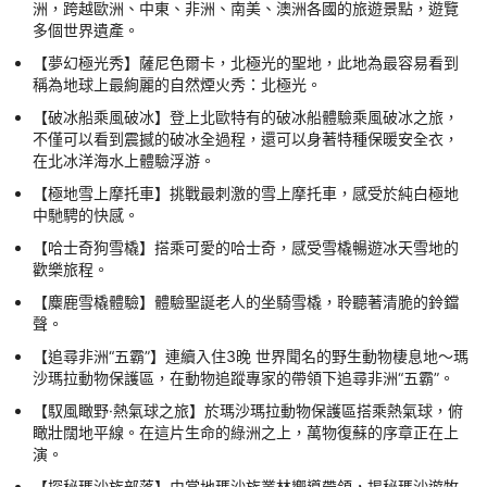
洲，跨越歐洲、中東、非洲、南美、澳洲各國的旅遊景點，遊覽
多個世界遺產。
【夢幻極光秀】薩尼色爾卡，北極光的聖地，此地為最容易看到
稱為地球上最絢麗的自然煙火秀：北極光。
【破冰船乘風破冰】登上北歐特有的破冰船體驗乘風破冰之旅，
不僅可以看到震撼的破冰全過程，還可以身著特種保暖安全衣，
在北冰洋海水上體驗浮游。
【極地雪上摩托車】挑戰最刺激的雪上摩托車，感受於純白極地
中馳騁的快感。
【哈士奇狗雪橇】搭乘可愛的哈士奇，感受雪橇暢遊冰天雪地的
歡樂旅程。
【麋鹿雪橇體驗】體驗聖誕老人的坐騎雪橇，聆聽著清脆的鈴鐺
聲。
【追尋非洲“五霸”】連續入住3晚 世界聞名的野生動物棲息地～瑪
沙瑪拉動物保護區，在動物追蹤專家的帶領下追尋非洲“五霸”。
【馭風瞰野·熱氣球之旅】於瑪沙瑪拉動物保護區搭乘熱氣球，俯
瞰壯闊地平線。在這片生命的綠洲之上，萬物復蘇的序章正在上
演。
【探秘瑪沙族部落】由當地瑪沙族叢林嚮導帶領，揭秘瑪沙遊牧