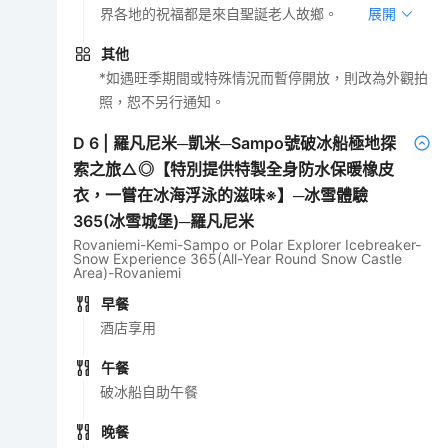
界各地的祝福都是來自聖誕老人故鄉。
展開
其他
*如遇旺季期間或特殊情況而暫停開放，則改為外觀拍
照，恕不另行通知。
D
6
|
羅凡尼米─凱米─Sampo號破冰船極地探
索之旅△◎【特別提供特製全身防水保暖橡皮
衣，一嘗在冰海浮泳的滋味※】─冰雪體驗
365(冰雪城堡)─羅凡尼米
Rovaniemi-Kemi-Sampo or Polar Explorer Icebreaker-
Snow Experience 365(All-Year Round Snow Castle
Area)-Rovaniemi
早餐
酒店享用
午餐
破冰船自助午餐
晚餐