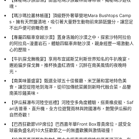
魂。
【瑪沙瑪拉叢林帳篷】頂級野外奢華營地Mara Bushtops Camp
s，擁有天然鹽漬地，吸引著大量野生動物前來舔舐鹽分，讓您足
不出戶便可俯瞰奇景。
【專屬四驅車穿越沙漠】置身浩瀚的沙漠之中，探索沙特阿拉伯
的阿拉烏~漫畫岩石，體驗四驅車奔馳沙漠，親身經歷一場激動人
心的歷險。
【牛扒探戈舞晚宴】享用布宜諾斯艾利斯世界知名的牛扒晚宴，
邂逅貓步探戈舞，推杯換盞紅酒情，沉醉在南美風情的夜晚時
光。
【南美味蕾盛宴】甄選全球五十佳餐廳、米芝蓮和當地特色美
食，讓您從陸地到海洋，從印加傳統菜餚到新時代融合菜，品鑒
南美珍饈美味。
【伊瓜蘇瀑布河陸空巡禮】河陸空多角度體驗，搭乘橡皮艇、Saf
ari吉普車、直升機，全方位遊覽雨林與跨國瀑布，飽覽伊瓜蘇的
自然奇觀！
【巴西狂歡節VIP席位】巴西嘉年華Front Box尊貴席位，感受全
球最負盛名的10大狂歡節之一的無盡歡騰與激情碰撞！