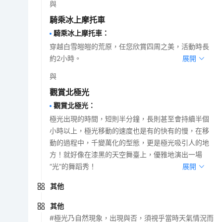
與
騎乘冰上摩托車
騎乘冰上摩托車
：
穿越白雪皚皚的荒原，任您欣賞四周之美，活動時長
約2小時。
展開
與
觀賞北極光
觀賞北極光
：
極光出現的時間，短則半分鐘，長則甚至會持續半個
小時以上，極光移動的速度也是有的快有的慢，在移
動的過程中，千變萬化的型態，更是極光吸引人的地
方！就好像在漆黑的天空舞臺上，優雅地演出一場
“光”的舞蹈秀！
展開
其他
其他
#極光乃自然現象，出現與否，須視乎當時天氣情況而