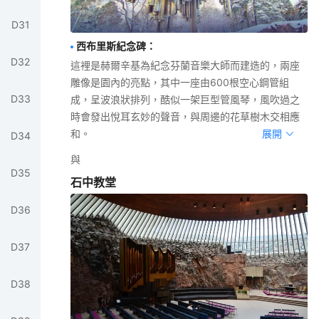
D
31
西布里斯紀念碑
：
D
32
這裡是赫爾辛基為紀念芬蘭音樂大師而建造的，兩座
雕像是園內的亮點，其中一座由600根空心鋼管組
D
33
成，呈波浪狀排列，酷似一架巨型管風琴，風吹過之
時會發出悅耳玄妙的聲音，與周邊的花草樹木交相應
和。
展開
D
34
與
D
35
石中教堂
D
36
D
37
D
38