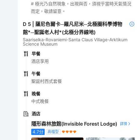
# 極光乃自然現象，出現與否，須視乎當時天氣情況
而定，敬請留意。
D
5
|
薩尼色爾卡─羅凡尼米─北極圈科學博物
館*─聖誕老人村*(北極分界線地)
Saariselka-Rovaniemi-Santa Claus Village-Arktikum
Science Museum
早餐
酒店享用
午餐
聖誕村西式套餐
晚餐
中式晚餐
酒店
隱形森林旅館(Invisible Forest Lodge)
4.7
分
高檔型