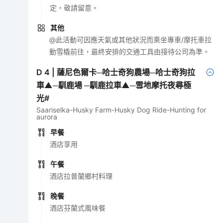
定，敬請留意。
其他
@此活動可因應天氣或其他狀況而乘坐專車/摩托車拉
動雪橇前往，最終安排的交通工具由接待公司為準。
D
4
|
薩尼色爾卡─哈士奇狗農場─哈士奇狗拉
車▲─馴鹿場 ─馴鹿拉車▲─雪地摩托夜尋極
光#
Saariselka-Husky Farm-Husky Dog Ride-Hunting for
aurora
早餐
酒店享用
午餐
酒店拉普蘭鄉村料理
晚餐
酒店芬蘭式風味餐