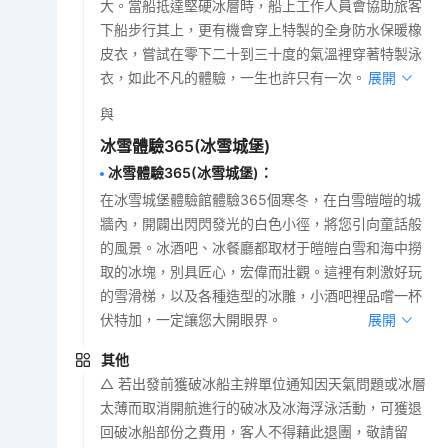
大。當船抵達堅硬冰層時，船上工作人員會協助旅客
下船步行其上，更有機會穿上特製的全身防水保暖橡
皮衣，嘗試在零下二十到三十度的氣溫裡穿著特製泳
衣，如此不凡的體驗，一生也許只有一次。
展開
與
冰雪體驗365(冰雪城堡)
冰雪體驗365(冰雪城堡)
：
在冰雪城堡體驗館體驗365個寒冬，在白雪皚皚的城
牆內，開闢出閃閃發光的白色小徑，將您引向童話般
的風景。冰酒吧、冰餐廳都取材于皚皚白雪和海中撈
取的冰塊，別具匠心，宏偉而壯觀。這裡有刺激好玩
的雪滑梯，以及各種造型的冰雕，小酒吧裡品嚐一杯
伏特加，一定讓您大開眼界。
展開
其他
△ 若出發前獲破冰船主辨單位通知因天氣問題或冰層
太薄而取消開航進行的破冰及冰海浮泳活動，可獲退
回破冰船部份之費用，客人不得藉此退團，敬請留