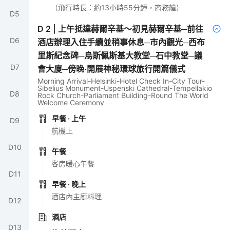
（飛行時長：約13小時55分鐘，商務艙）
D
5
D
2
|
上午抵達赫爾辛基～初見赫爾辛基─前往
D
6
酒店辦理入住手續並稍事休息─市內觀光─西布
里斯紀念碑─烏斯佩斯基大教堂─石中教堂─議
D
7
會大廈─傍晚‧開展神秘環球旅行開篇儀式
Morning Arrival-Helsinki-Hotel Check In-City Tour-
Sibelius Monument-Uspenski Cathedral-Tempellakio
D
8
Rock Church-Parliament Building-Round The World
Welcome Ceremony
早餐
· 上午
D
9
航機上
D
10
午餐
客房暖心午餐
D
11
早餐
· 晚上
酒店內主廚料理
D
12
酒店
D
13