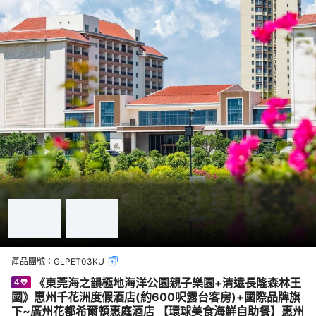
產品團號：
GLPET03KU
《東莞海之韻極地海洋公園親子樂園+清遠長隆森林王
國》惠州千花洲度假酒店(約600呎露台客房)+國際品牌旗
下~廣州花都希爾頓惠庭酒店 【環球美食海鮮自助餐】惠州