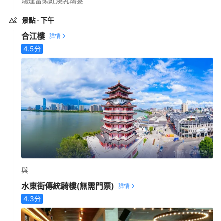
鴻運當頭紅燒乳鴿宴
景點
· 下午
合江樓
4.5
分
與
水東街傳統騎樓
(無需門票)
4.3
分