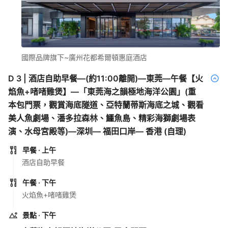
國際品牌旗下~廣州花都希爾頓惠庭酒店
D
3
|
酒店自助早餐—(約11:00離開)—東莞—午餐【火
焰魚+啫啫雞煲】—「東莞海之韻極地海洋公園」(重
本包門票，觀賞海底隧道、亞特蘭蒂斯海底之城、觀看
美人魚劇場、潘多拉森林、鱷魚島、精彩海獅劇場表
演、水母宮殿等)—深圳— 福田口岸— 香港 (自理)
早餐
· 上午
酒店自助早餐
午餐
· 下午
火焰魚+啫啫雞煲
景點
· 下午