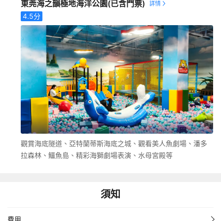
東莞海之韻極地海洋公園
(已含門票)
4.5
分
觀賞海底隧道、亞特蘭蒂斯海底之城、觀看美人魚劇場、潘多
拉森林、鱷魚島、精彩海獅劇場表演、水母宮殿等
須知
費用