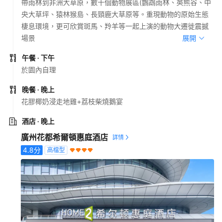
帶雨林到非洲大草原，數十個動物展區(鸚鵡雨林、英熊谷、中
央大草坪、猿林猴島、長頸鹿大草原等。重現動物的原始生態
棲息環境，更可欣賞斑馬、羚羊等一起上演的動物大遷徙震撼
場景
展開
午餐
· 下午
於園內自理
晚餐
· 晚上
花膠椰奶浸走地雞+荔枝柴燒鵝宴
酒店
· 晚上
廣州花都希爾頓惠庭酒店
4.8
分
高檔型