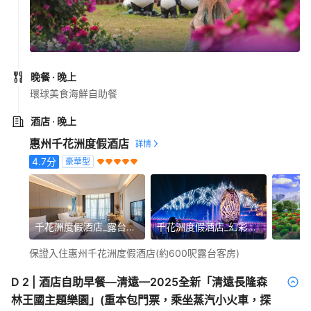
晚餐
· 晚上
環球美食海鮮自助餐
酒店
· 晚上
惠州千花洲度假酒店
4.7
分
豪華型
千花洲度假酒店_露台客房
千花洲度假酒店_幻彩千花奇遇燈光SHOW
保證入住惠州千花洲度假酒店(約600呎露台客房)
D
2
|
酒店自助早餐—清遠—2025全新「清遠長隆森
林王國主題樂園」(重本包門票，乘坐蒸汽小火車，探