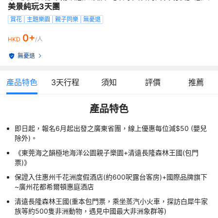
美景純玩3天團
賞花
主題樂園
親子同樂
無憂退
0+
HKD
/人
無憂退
產品特色
3
天行程
須知
評價
推薦
產品特色
即日起，報名6月起出發之廣東省團，線上優惠每位減$50 (嬰兒
除外)。
《東莞海之韻極地海洋公園親子樂園+清遠長隆森林王國(包門
票)》
保證入住惠州千花洲度假酒店(約600呎露台客房)+國際品牌旗下
~廣州花都希爾頓惠庭酒店
清遠長隆森林王國(重本包門票，乘坐蒸汽小火車，探訪白犀牛家
族等約500隻非洲動物，遇見中國最大非洲象群等)