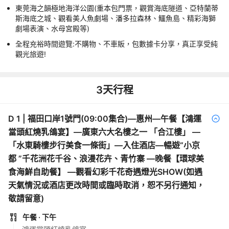
東莞海之韻極地海洋公園(重本包門票，觀賞海底隧道、亞特蘭蒂
斯海底之城、觀看美人魚劇場、潘多拉森林、鱷魚島、精彩海獅
劇場表演、水母宮殿等)
全程充裕時間遊覽:不購物、不車販，包數據卡分享，真正享受純
觀光旅遊!
3
天行程
D
1
|
福田口岸1號門(09:00集合)—惠州—午餐【鴻運
當頭紅燒乳鴿宴】—廣東六大名樓之一 「合江樓」 —
「水東騎樓步行美食一條街」—入住酒店—暢遊“小京
都 ”千花洲花千谷、浪漫花卉、青竹寨 —晚餐【環球美
食海鮮自助餐】 —觀看幻彩千花奇遇燈光SHOW(如遇
天氣情況或酒店更改時間或臨時取消，恕不另行通知，
敬請留意)
午餐
· 下午