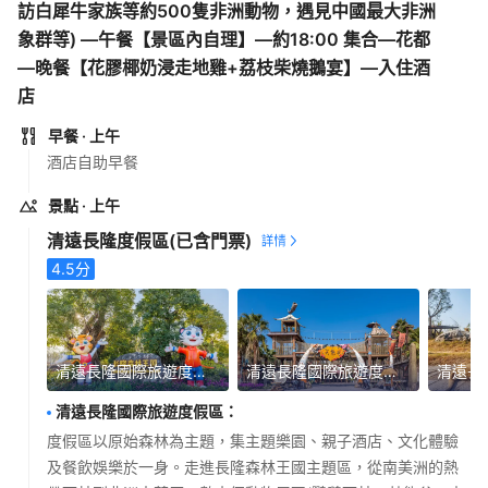
訪白犀牛家族等約500隻非洲動物，遇見中國最大非洲
象群等) —午餐【景區內自理】—約18:00 集合—花都
—晚餐【花膠椰奶浸走地雞+荔枝柴燒鵝宴】—入住酒
店
早餐
· 上午
酒店自助早餐
景點
· 上午
清遠長隆度假區
(已含門票)
4.5
分
清遠長隆國際旅遊度假區
清遠長隆國際旅遊度假區
清遠長隆國際旅遊度假區
：
度假區以原始森林為主題，集主題樂園、親子酒店、文化體驗
及餐飲娛樂於一身。走進長隆森林王國主題區，從南美洲的熱