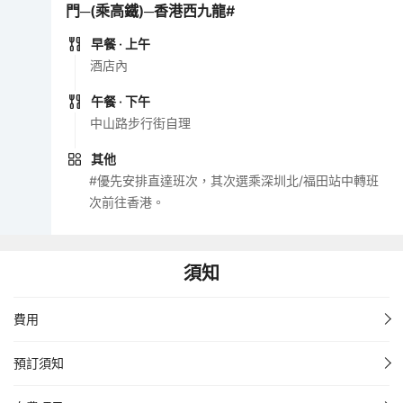
門─(乘高鐵)─香港西九龍#
早餐
· 上午
酒店內
午餐
· 下午
中山路步行街自理
其他
#優先安排直達班次，其次選乘深圳北/福田站中轉班
次前往香港。
須知
費用
預訂須知