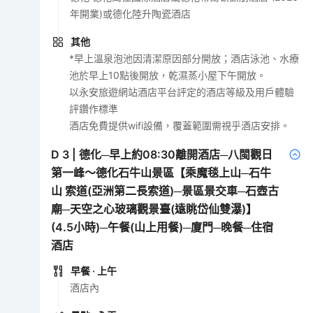
年開業)或德化陸升陶瓷酒店
其他
*早上溫泉泡池因清潔原因部分開放；酒店泳池、水療
池於早上10點後開放，乾濕蒸小屋下午開放。
以永安旅遊網站酒店平台評定的酒店等級及用戶體驗
評鑽作標準
酒店免費提供wifi設備，覆蓋範圍需視乎酒店安排。
D
3
|
德化─早上約08:30離開酒店─八閩觀日
第一峰～德化石牛山景區【乘魔毯上山─石牛
山 索道(亞洲第二長索道)─景區景交車─石壺古
廟─天空之心玻璃觀景臺(遠眺岱仙雙瀑)】
(4.5小時)─午餐(山上用餐)─廈門─晚餐─住宿
酒店
早餐
· 上午
酒店內