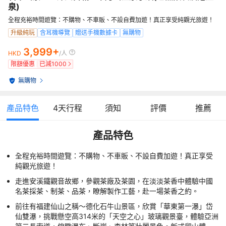
泉)
全程充裕時間遊覽：不購物、不車販、不設自費加遊！真正享受純觀光旅遊！
升級純玩
含耳機導覽
贈送手機數據卡
無購物
3,999+
HKD
/人
限額優惠
已減
1000
無購物
產品特色
4
天行程
須知
評價
推薦
產品特色
全程充裕時間遊覽：不購物、不車販、不設自費加遊！真正享受
純觀光旅遊！
走進安溪鐵觀音故鄉，參觀茶廠及茶園，在淡淡茶香中體驗中國
名茶採茶、制茶、品茶，瞭解製作工藝，赴一場茶香之約。
前往有福建仙山之稱～德化石牛山景區，欣賞「華東第一瀑」岱
仙雙瀑，挑戰懸空高314米的「天空之心」玻璃觀景臺，體驗亞洲