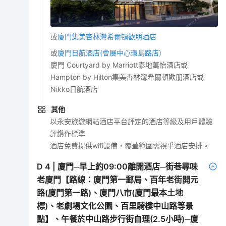
或
廈門集美杏林灣希爾頓歡朋酒店
或
廈門日航酒店(會展中心環島路店)
廈門 Courtyard by Marriott泰地萬怡酒店或
Hampton by Hilton集美杏林灣希爾頓歡朋酒店或
Nikko日航酒店
其他
以永安旅遊網站酒店平台評定的酒店等級及用戶體驗
評鑽作標準
酒店免費提供wifi設備，覆蓋範圍需視乎酒店安排。
D
4
|
廈門─早上約09:00離開酒店─街巷尋味
老廈門【路線：廈門第一郵局、百年老街開元
路(廈門第一路)、廈門八市(廈門最本土地
標)、老劇場文化公園、百里騎樓中山路等景
點】、午餐於中山路步行街自理(2.5小時)─廈