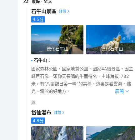
景點
· 全天
石牛山景區
4.5
分
德化石牛山
德化石牛山
石牛山
：
國家森林公園、國家地質公園、國家4A級景區。因主
峰巨石像一頭仰天長嘯的牛而得名，主峰海拔1782
米，有“八閩觀日第一峰"的美稱。這裏是看雲海、佛
光、霧淞的好地方。
展開
與
岱仙瀑布
4.8
分