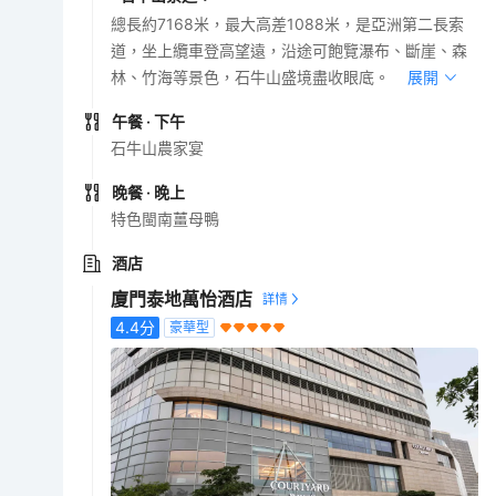
總長約7168米，最大高差1088米，是亞洲第二長索
道，坐上纜車登高望遠，沿途可飽覽瀑布、斷崖、森
林、竹海等景色，石牛山盛境盡收眼底。
展開
午餐
· 下午
石牛山農家宴
晚餐
· 晚上
特色閩南薑母鴨
酒店
廈門泰地萬怡酒店
4.4
分
豪華型