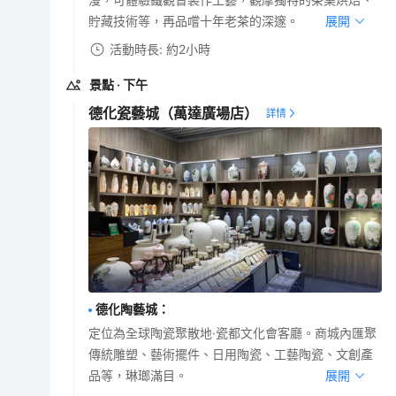
貯藏技術等，再品嚐十年老茶的深邃。
展開
活動時長: 約2小時
景點
· 下午
德化瓷藝城（萬達廣場店）
德化陶藝城
：
定位為全球陶瓷聚散地·瓷都文化會客廳。商城內匯聚
傳統雕塑、藝術擺件、日用陶瓷、工藝陶瓷、文創產
品等，琳瑯滿目。
展開