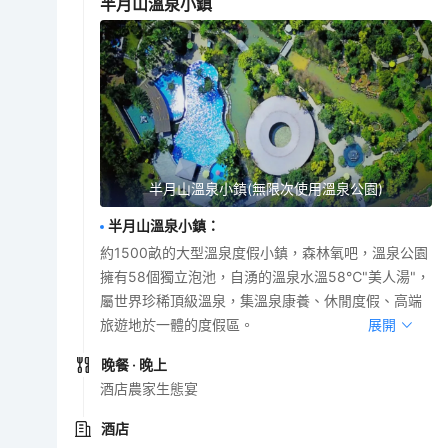
半月山溫泉小鎮
半月山溫泉小鎮(無限次使用溫泉公園)
半月山溫泉小鎮
：
約1500畝的大型溫泉度假小鎮，森林氧吧，溫泉公園
擁有58個獨立泡池，自湧的溫泉水溫58℃"美人湯"，
屬世界珍稀頂級溫泉，集溫泉康養、休閒度假、高端
旅遊地於一體的度假區。
展開
晚餐
· 晚上
酒店農家生態宴
酒店