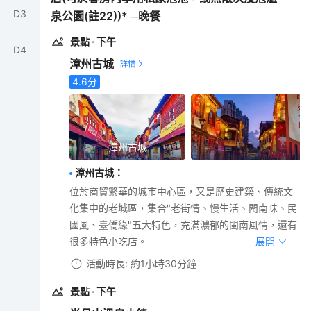
D
3
泉公園(註22))* ─晚餐
景點
· 下午
D
4
漳州古城
4.6
分
漳州古城
漳州古城
：
位於商貿繁華的城市中心區，又是歷史建築、傳統文
化集中的老城區，集合"老街情、慢生活、閩南味、民
國風、臺僑緣"五大特色，充滿濃郁的閩南風情，還有
很多特色小吃店。
展開
活動時長: 約1小時30分鐘
景點
· 下午