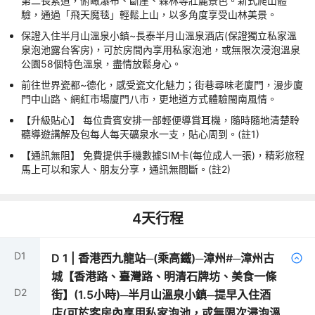
第二長索道，俯瞰瀑布、斷崖、森林等壯麗景色。新式爬山體
驗，通過「飛天魔毯」輕鬆上山，以多角度享受山林美景。
保證入住半月山溫泉小鎮~長泰半月山溫泉酒店(保證獨立私家溫
泉泡池露台客房)，可於房間內享用私家泡池，或無限次浸泡溫泉
公園58個特色溫泉，盡情放鬆身心。
前往世界瓷都~德化，感受瓷文化魅力；街巷尋味老廈門，漫步廈
門中山路、網紅市場廈門八市，更地道方式體驗閩南風情。
【升級貼心】 每位貴賓安排一部輕便導賞耳機，隨時隨地清楚聆
聽導遊講解及包每人每天礦泉水一支，貼心周到。(註1)
【通訊無阻】 免費提供手機數據SIM卡(每位成人一張)，精彩旅程
馬上可以和家人、朋友分享，通訊無間斷。(註2)
4
天行程
D
1
D
1
|
香港西九龍站─(乘高鐵)─漳州#─漳州古
城【香港路、臺灣路、明清石牌坊、美食一條
D
2
街】(1.5小時)─半月山溫泉小鎮─提早入住酒
店(可於客房內享用私家泡池，或無限次浸泡溫