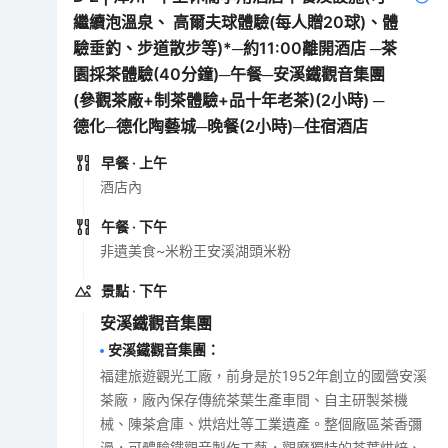
繼續泡溫泉、 高爾夫球體驗(每人贈20球)、體
驗垂釣、步道散步等)*─約11:00離開酒店 ─茶
園採茶體驗(40分鐘)─午餐─安溪鐵觀音集團
(參觀茶廠+制茶體驗+品十年老茶)(2小時) ─
德化─德化陶藝城─晚餐(2小時)─住宿酒店
早餐
· 上午
酒店內
午餐
· 下午
非遺美食~米粉王安溪湖頭米粉
景點
· 下午
安溪鐵觀音集團
安溪鐵觀音集團
：
福建旅遊觀光工廠，前身是於1952年創立的國營安溪
茶廠，廠內保存傳統茶葉生產車間、自主研製茶機
械、陳茶倉庫、烘焙灶等工業遺產。整個廠區茶香彌
漫，可體驗鐵觀音製作工藝，觀摩獨特的茶葉烘焙、