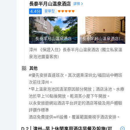
長泰半月山温泉酒店
4.4
分
豪華型
長泰半月山溫泉酒店
長泰半月山溫泉酒店(獨立私家溫泉泡池露臺客房)
漳州 《保證入住》長泰半月山温泉酒店 (獨立私家溫
泉泡池露臺客房)
其他
#優先安排直達班次，其次選乘深圳北/福田站中轉班
次前往漳州。
*早上溫泉泡池因清潔原因部分開放；酒店泳池、水療
池於早上10點後開放，乾濕蒸小屋下午開放。
以永安旅遊網站酒店平台評定的酒店等級及用戶體驗
評鑽作標準
酒店免費提供wifi設備，覆蓋範圍需視乎酒店安排。
D
2
|
漳州─早上休閒享用酒店早餐及設施(可