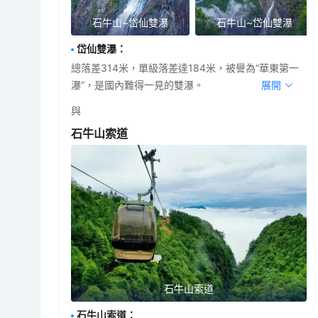
石牛山~岱仙雙瀑
石牛山~岱仙雙瀑
岱仙雙瀑
：
總落差314米，單級落差達184米，被譽為“華東第一
瀑”，是國內難得一見的雙瀑。
展開
與
石牛山索道
石牛山索道
石牛山索道
：