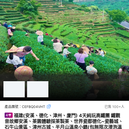
產品團號：
CEFBQ04VHT
已售
100+
人
福建(安溪、德化、漳州、廈門) 4天純玩高鐵團 鐵觀
音故鄉安溪、茶園體驗採茶製茶、世界瓷都德化~瓷藝城、
石牛山景區、漳州古城、半月山溫泉小鎮(包無限次浸泡溫