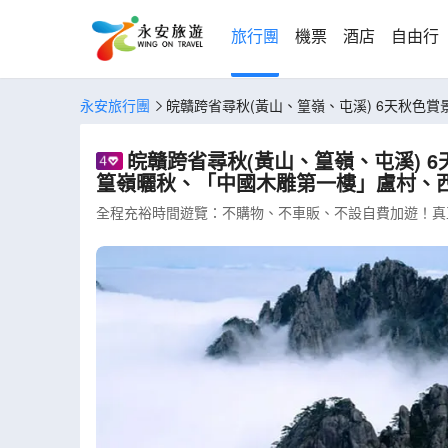
旅行團
機票
酒店
自由行
永安旅行團
皖贛跨省尋秋(黃山、篁嶺、屯溪) 6天秋色賞景純玩高鐵團《世界自然及文化雙遺產》黃山、呈坎八卦村(賞魚燈)、塔川秋色、篁嶺曬秋、「中國木雕第一樓」盧村、西溪南(CEY
WH06VHT)
皖贛跨省尋秋(黃山、篁嶺、屯溪) 6天秋色賞景純玩高鐵團《世界自然及文化雙遺產》黃山、呈坎八卦村(賞魚燈)、塔川秋色、
篁嶺曬秋、「中國木雕第一樓」盧村、西溪南
全程充裕時間遊覽：不購物、不車販、不設自費加遊！真正