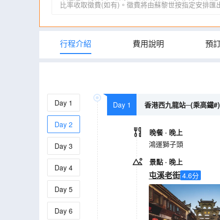
比率收取徵費(如有)。徵費將由蘇黎世按指定安排匯出。詳情請瀏
行程介紹
費用說明
預
Day
1
Day 1
香港西九龍站─(乘高鐵#
Day
2
晚餐
· 晚上
鴻運獅子頭
Day
3
景點
· 晚上
Day
4
屯溪老街
4.6
分
Day
5
Day
6