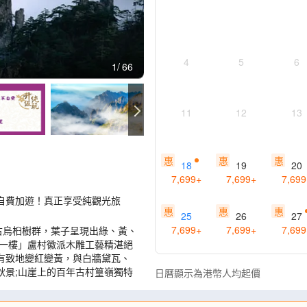
4
5
6
1
66
11
12
13
惠
惠
惠
18
19
20
7,699
+
7,699
+
7,699
自費加遊！真正享受純觀光旅
惠
惠
惠
25
26
27
7,699
+
7,699
+
7,699
古烏桕樹群，葉子呈現出綠、黃、
第一樓」盧村徽派木雕工藝精湛絕
有致地變紅變黃，與白牆黛瓦、
秋景;山崖上的百年古村篁嶺獨特
日曆顯示為港幣人均起價
雄偉、三山的險峻清麗於一身，故