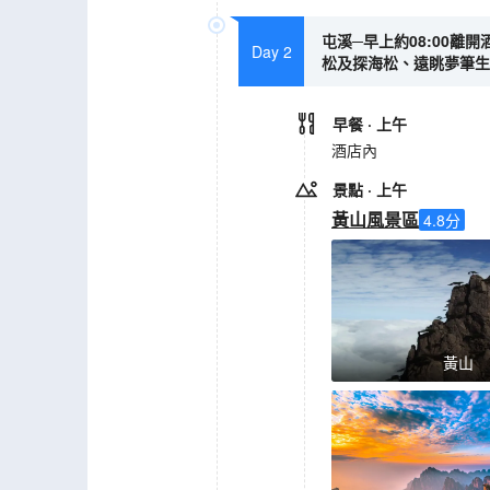
屯溪─早上約08:00
Day 2
松及探海松、遠眺夢筆生花
早餐
· 上午
酒店內
景點
· 上午
黃山風景區
4.8
分
黃山