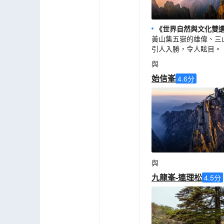
《世界自然與文化雙
黃山集五嶽的雄偉、三
引人入勝，令人眩目。
與
始信峯
4.6
分
與
九龍峯-連理松
4.5
分