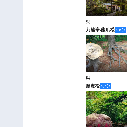
與
九龍峯-龍爪松
4.8
分
與
黑虎松
4.7
分