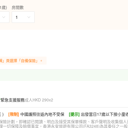
態奇特、怪石形神兼備、雲海變
1歲)
房間數
質公園及國家 5A 級旅遊景區，
，更充裕時間探索黃山仙境及方便
1
5KG內)山上纜車站⇆酒店(往
皖南的古村落西溪南，360°全
蹤般鋪展，村落中矗立眾多明清
00 多年的歷史，是徽州最古老且
輯」頁選擇「自備保險」。
築佈局和風水學說聞名於世。將
漓盡致。數十甚至上百條色彩斑
的魚燈巡遊。
機，隨時隨地清楚聆聽導遊講解!
位成人一張)，精彩旅程馬上可以和
緊急支援服務
成人HKD 290x2
 )
[限制]
中國護照往返內地不受保
[提示]
出發當日17歲以下按小童
保險計劃，即確認已閱讀、明白及接受其保單條款、客戶聲明及收集個人
切保障及賠償事宜，香港永安旅遊有限公司(FA3248)為其委任之一般