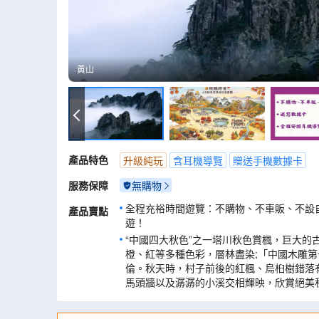
黃山
黃山
產品特色
升級純玩
含耳機導覽
贈送手機數據卡
服務保障
無購物
全程充裕時間遊覽：不購物、不車販、不設
產品賣點
遊！
“中國四大秋色”之一塔川秋色賞楓，巨大的
橙、紅等多種色彩，層林盡染;「中國木雕
倫。秋天時，村子前後的紅楓、烏桕樹錯落
馬頭牆以及潺潺的小溪交相輝映，欣賞絕美
的「曬秋」農俗景觀。
黃山(包景交車及雲谷纜車上山)：集五嶽的