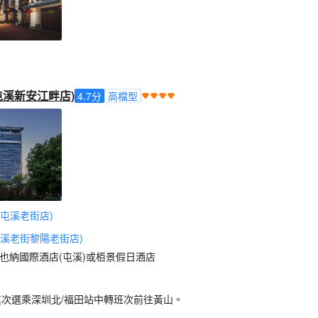
屯溪新安江畔店)
4.7
分
高檔型
屯溪老街店)
溪老街黎陽老街店)
也納國際酒店(屯溪)或栢景假日酒店
其次選乘深圳北/福田站中轉班次前往黃山。