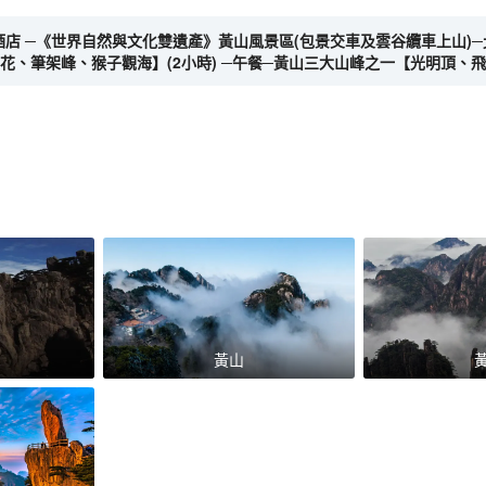
離開酒店 ─《世界自然與文化雙遺產》黃山風景區(包景交車及雲谷纜車上山
、筆架峰、猴子觀海】(2小時) ─午餐─黃山三大山峰之一【光明頂、飛來石
黃山