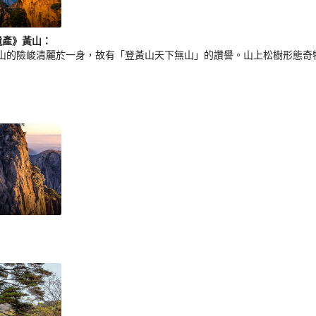
遺產》黃山
：
山的險峻清麗於一身，故有「登黃山天下無山」的讚譽。山上松樹形態奇