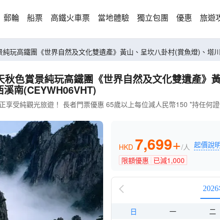
郵輪
船票
高鐵火車票
當地體驗
獨立包團
優惠
旅遊
(CEYWH06VHT)
享受純觀光旅遊！ 長者門票優惠 65歲以上每位減人民幣150 *持任
7,699
+
起價說
HKD
/人
限額優惠
已減
1,000
202
日
一
二