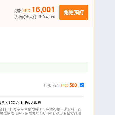
16,001
總額
HKD
開始預訂
支持訂金支付 HKD 4,180
580
HKD 724
HKD
收費，17歲以上按成人收費
資料目的及第三者權益聲明；保險證書一經簽發，恕
業務保險代理。保險業監管局(IA)將就此保單按適用