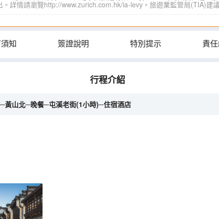
覽http://www.zurich.com.hk/ia-levy。旅遊業監管局(T
訂須知
簽證說明
特別提示
責任
行程介紹
)─黃山北─晚餐─屯溪老街(1小時)─住宿酒店