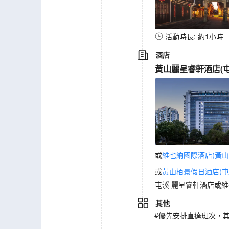
活動時長: 約1小時
酒店
黃山麗呈睿軒酒店(
或
維也納國際酒店(黃山
或
黃山栢景假日酒店(屯
屯溪 麗呈睿軒酒店或維
其他
#優先安排直達班次，