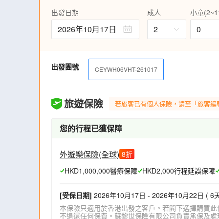
有「登黃山天下無山」的讚譽。山上松樹形
出發日期
成人
小童(2~1
幻無窮，是世界文化與自然雙重遺產、世界地
被譽為"天下第一奇山"。住宿1晚黃山山上
2026年10月17日
2
0
觀看日落日出。
貼心安排：每位客人可免費託運一件小型行李(
返運送)。
出發團號
乘坐全國首個全景天窗觀光列車輕鬆遊覽位於
CEYWH06VHT-261017
視角觀景西溪南英景，千畝楓楊林如綠野仙
古宅，訴說徽商傳奇。
遊走中國第一風水村~呈坎八卦村，擁有 18
旅遊保險
若旅客已有個人保險，請至「旅客編
最具神秘色彩的村落之一，並以其獨特的建
徽州古建築藝術的古、大、美、雅體現得淋
您的行程已獲保障
斕的魚燈在巷弄間穿梭，欣賞一場驚艷靈動
【升級貼心】 每位貴賓安排一部輕便導賞耳
(註6)
外遊樂保險(全球)
8
折
【通訊無阻】 免費提供手機數據SIM卡(每
HKD1,000,000醫療保障
HKD2,000行程延誤保障
家人、朋友分享，通訊無間斷。 (註7)
[受保日期]
2026年10月17日 - 2026年10月22日 ( 6天
本保險只適用於香港出發之客戶。若閣下選擇購買此
不退還任何保費。蘇黎世保險有限公司負責承保及處理一