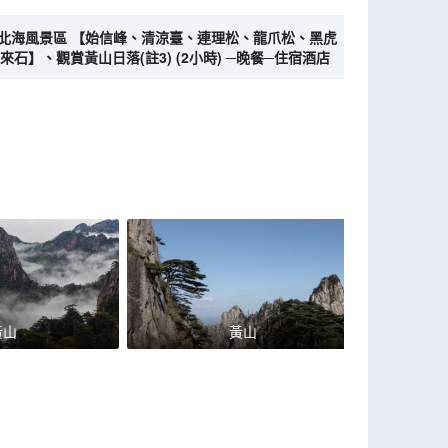
)─北海風景區 【始信峰、清涼臺、連理松、龍爪松、黑虎
】、觀賞黃山日落(註3) (2小時) ─晚餐─住宿酒店
黃山
黃山