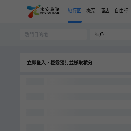
旅行團
機票
酒店
自由行
熱門目的地
立即登入，輕鬆預訂並賺取積分
國家/區域
日本
遊玩城市
大阪
神戶
西宮市
京都
和歌山
宇治市
琴平町
三好市
鳴門市
成團狀態
已成團
快將成團
產品特色
飛機往返
地震安心保障
尊享香港航