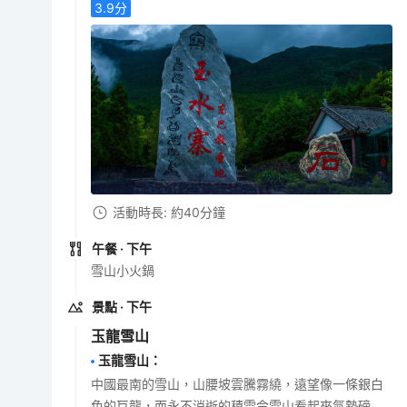
3.9
分
活動時長: 約40分鐘
午餐
· 下午
雪山小火鍋
景點
· 下午
玉龍雪山
玉龍雪山
：
中國最南的雪山，山腰坡雲騰霧繞，遠望像一條銀白
色的巨龍，而永不消逝的積雪令雪山看起來氣勢磅