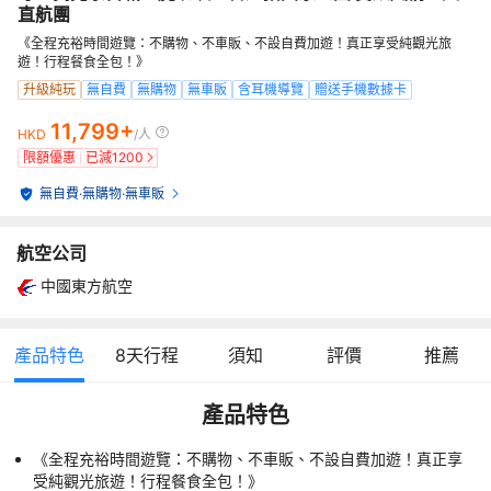
直航團
《全程充裕時間遊覽：不購物、不車販、不設自費加遊！真正享受純觀光旅
遊！行程餐食全包！》
升級純玩
無自費
無購物
無車販
含耳機導覽
贈送手機數據卡
11,799+
HKD
/人
限額優惠
已減
1200
無自費
·
無購物
·
無車販
航空公司
中國東方航空
產品特色
8
天行程
須知
評價
推薦
產品特色
《全程充裕時間遊覽：不購物、不車販、不設自費加遊！真正享
受純觀光旅遊！行程餐食全包！》