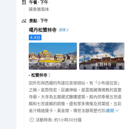
午餐
· 下午
藏香豬風味
景點
· 下午
噶丹松贊林寺
4.4
分
松贊林寺
松贊林寺
松贊林寺
：
因外形與西藏的布達拉宮很相似，有「小布達拉宮」
之稱。氣勢恢宏，莊嚴神秘，是雲南藏傳佛教的首要
寺廟。大寺為五層藏式雕樓建築，殿內供奉著五世達
賴和七世達賴的銅像，還有眾多佛像及貝葉經、五彩
金汁精繪唐卡、黃金燈、傳世法器等歷代珍品。
展開
活動時長: 約1小時30分鐘