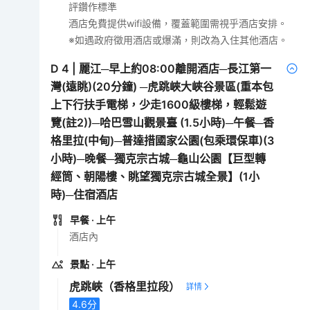
評鑽作標準
酒店免費提供wifi設備，覆蓋範圍需視乎酒店安排。
※如遇政府徵用酒店或爆滿，則改為入住其他酒店。
D
4
|
麗江─早上約08:00離開酒店─長江第一
灣(遠眺)(20分鐘) ─虎跳峽大峽谷景區(重本包
上下行扶手電梯，少走1600級樓梯，輕鬆遊
覽(註2))─哈巴雪山觀景臺 (1.5小時)─午餐─香
格里拉(中甸)─普達措國家公園(包乘環保車)(3
小時)─晚餐─獨克宗古城─龜山公園【巨型轉
經筒、朝陽樓、眺望獨克宗古城全景】(1小
時)─住宿酒店
早餐
· 上午
酒店內
景點
· 上午
虎跳峽（香格里拉段）
4.6
分