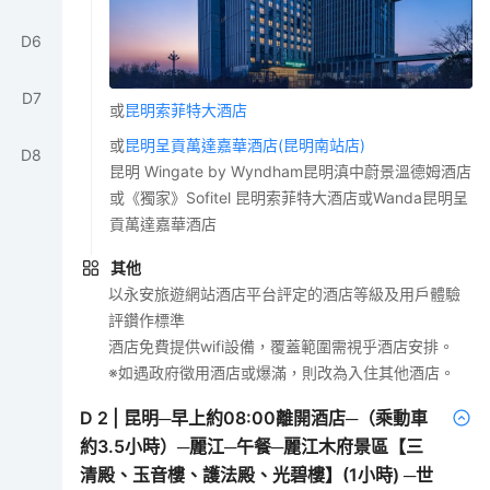
D
6
D
7
或
昆明索菲特大酒店
或
昆明呈貢萬達嘉華酒店(昆明南站店)
D
8
昆明 Wingate by Wyndham昆明滇中蔚景溫德姆酒店
或《獨家》Sofitel 昆明索菲特大酒店或Wanda昆明呈
貢萬達嘉華酒店
其他
以永安旅遊網站酒店平台評定的酒店等級及用戶體驗
評鑽作標準
酒店免費提供wifi設備，覆蓋範圍需視乎酒店安排。
※如遇政府徵用酒店或爆滿，則改為入住其他酒店。
D
2
|
昆明─早上約08:00離開酒店─（乘動車
約3.5小時）─麗江─午餐─麗江木府景區【三
清殿、玉音樓、護法殿、光碧樓】(1小時) ─世