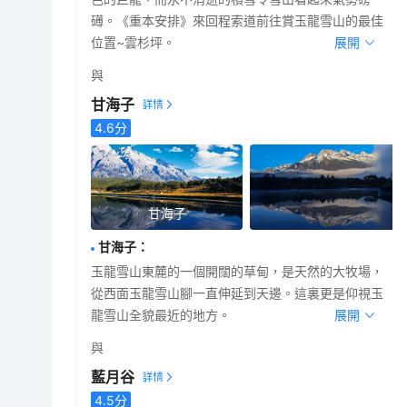
礡。《重本安排》來回程索道前往賞玉龍雪山的最佳
位置~雲杉坪。
展開
與
甘海子
4.6
分
甘海子
甘海子
：
玉龍雪山東麓的一個開闊的草甸，是天然的大牧場，
從西面玉龍雪山腳一直伸延到天邊。這裏更是仰視玉
龍雪山全貌最近的地方。
展開
與
藍月谷
4.5
分