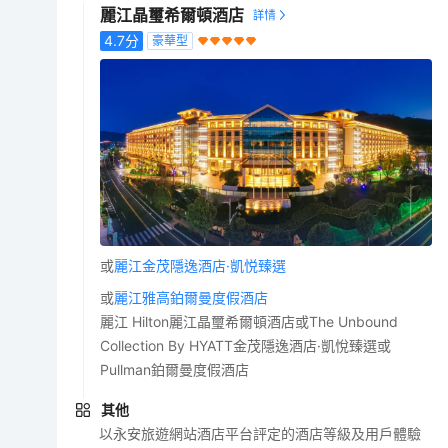
麗江晶璽希爾頓酒店
4.7
分
豪華型
或
麗江金茂隱逸酒店·凱悦臻選
或
麗江雅高鉑爾曼度假酒店
麗江 Hilton麗江晶璽希爾頓酒店或The Unbound
Collection By HYATT金茂隱逸酒店·凱悅臻選或
Pullman鉑爾曼度假酒店
其他
以永安旅遊網站酒店平台評定的酒店等級及用戶體驗