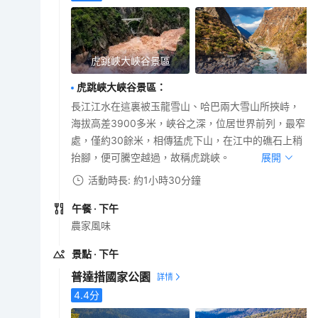
虎跳峽大峽谷景區
虎跳峽大峽谷景區
：
長江江水在這裏被玉龍雪山、哈巴兩大雪山所挾峙，
海拔高差3900多米，峽谷之深，位居世界前列，最窄
處，僅約30餘米，相傳猛虎下山，在江中的礁石上稍
抬腳，便可騰空越過，故稱虎跳峽。
展開
活動時長: 約1小時30分鐘
午餐
· 下午
農家風味
景點
· 下午
普達措國家公園
4.4
分