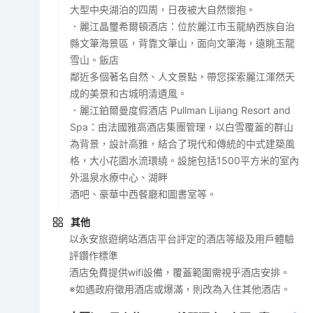
大型中央湖泊的四周，日夜被大自然懷抱。
．麗江晶璽希爾頓酒店：位於麗江市玉龍納西族自治
縣文筆海景區，背靠文筆山，面向文筆海，遠眺玉龍
雪山。飯店
鄰近多個著名自然、人文景點，帶您探索麗江渾然天
成的美景和古城明清遺風。
．麗江鉑爾曼度假酒店 Pullman Lijiang Resort and
Spa：由法國雅高酒店集團管理，以白雪覆蓋的群山
為背景，設計高雅，結合了現代和傳統的中式建築風
格，大小花園水流環繞。設施包括1500平方米的室內
外溫泉水療中心、湖畔
酒吧、豪華中西餐廳和圖書室等。
其他
以永安旅遊網站酒店平台評定的酒店等級及用戶體驗
評鑽作標準
酒店免費提供wifi設備，覆蓋範圍需視乎酒店安排。
※如遇政府徵用酒店或爆滿，則改為入住其他酒店。