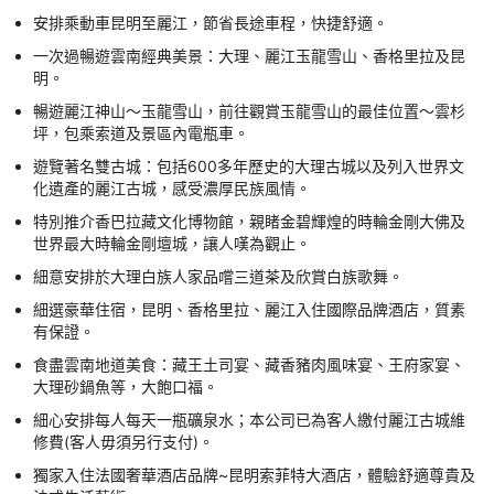
安排乘動車昆明至麗江，節省長途車程，快捷舒適。
一次過暢遊雲南經典美景：大理、麗江玉龍雪山、香格里拉及昆
明。
暢遊麗江神山～玉龍雪山，前往觀賞玉龍雪山的最佳位置～雲杉
坪，包乘索道及景區內電瓶車。
遊覽著名雙古城：包括600多年歷史的大理古城以及列入世界文
化遺產的麗江古城，感受濃厚民族風情。
特別推介香巴拉藏文化博物館，親睹金碧輝煌的時輪金剛大佛及
世界最大時輪金剛壇城，讓人嘆為觀止。
細意安排於大理白族人家品嚐三道茶及欣賞白族歌舞。
細選豪華住宿，昆明、香格里拉、麗江入住國際品牌酒店，質素
有保證。
食盡雲南地道美食：藏王土司宴、藏香豬肉風味宴、王府家宴、
大理砂鍋魚等，大飽口福。
細心安排每人每天一瓶礦泉水；本公司已為客人繳付麗江古城維
修費(客人毋須另行支付)。
獨家入住法國奢華酒店品牌~昆明索菲特大酒店，體驗舒適尊貴及