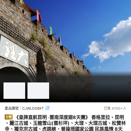
產品團號：
CJWLD08XT
已售
4100+
人
《皇牌直航昆明 ‧雲南深度遊8天團》 香格里拉、昆明
、麗江古城、玉龍雪山(雲杉坪)、大理、大理古城、松贊林
寺、獨克宗古城、虎跳峽、普達措國家公園 民族風情 8天