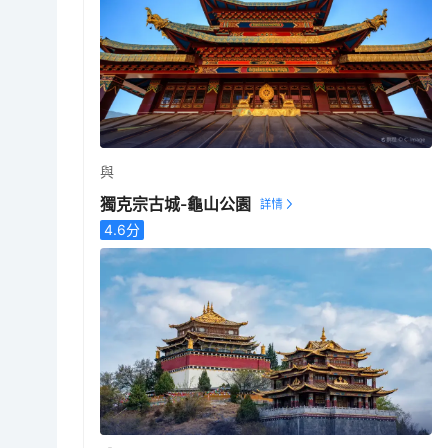
與
獨克宗古城-龜山公園
4.6
分