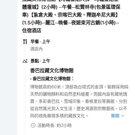
體壇城】(2小時) ─午餐─松贊林寺(包景區環保
車)【紮倉大殿、宗喀巴大殿、釋迦牟尼大殿】
(1.5小時)─麗江─晚餐─夜遊束河古鎮(1小時)─
住宿酒店
早餐
· 上午
酒店內
景點
· 上午
香巴拉藏文化博物館
香巴拉藏文化博物館
：
博物館高約60米，頂部為白塔式的金頂，裝飾採用純
天然的礦物顏料和自然塗料繪畫。而館內設有藏地瑰
寶、多彩香巴拉、雪域印象、香格里拉等展館，分別
從自然風光到人文生活、歷史溯源到宗教藝術，以不
同的視角展現多樣的藏族文化。
展開
活動時長: 約2小時