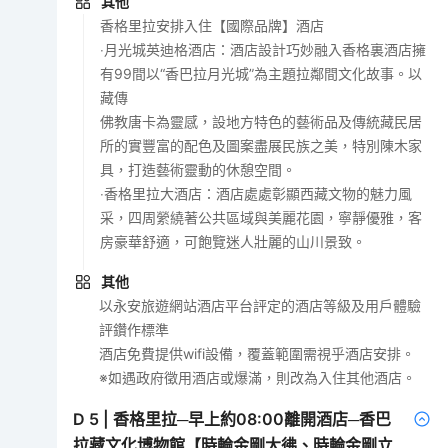
其他
香格里拉安排入住【國際品牌】酒店
‧月光城英迪格酒店：酒店設計巧妙融入香格裏酒店擁
有99間以“香巴拉月光城”為主題拉鄰間文化故事。以
藏傳
佛教唐卡為靈感，設地方特色的藝術品及傳統藏民居
所的實豐富的配色及圖案盡展民族之美，特別陳木家
具，打造藝術靈動的休憩空間。
‧香格里拉大酒店：酒店處處彰顯西藏文物的魅力風
采，四周縈繞著公共區域與美麗花園，寧靜優雅，客
房豪華舒適，可飽覽迷人壯麗的山川景致。
其他
以永安旅遊網站酒店平台評定的酒店等級及用戶體驗
評鑽作標準
酒店免費提供wifi設備，覆蓋範圍需視乎酒店安排。
※如遇政府徵用酒店或爆滿，則改為入住其他酒店。
D
5
|
香格里拉─早上約08:00離開酒店─香巴
拉藏文化博物館【時輪金剛大彿、時輪金剛立