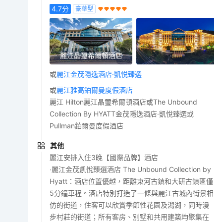
4.7
分
豪華型
麗江晶璽希爾頓酒店
或
麗江金茂隱逸酒店·凱悦臻選
或
麗江雅高鉑爾曼度假酒店
麗江 Hilton麗江晶璽希爾頓酒店或The Unbound
Collection By HYATT金茂隱逸酒店·凱悅臻選或
Pullman鉑爾曼度假酒店
其他
麗江安排入住3晚【國際品牌】酒店
‧麗江金茂凱悅臻選酒店 The Unbound Collection by
Hyatt：酒店位置優越，距離束河古鎮和大研古鎮區僅
5分鐘車程。酒店特別打造了一條與麗江古城內街景相
仿的街道，住客可以欣賞季節性花園及潟湖，同時漫
步村莊的街道；所有客房、別墅和共用建築均聚集在