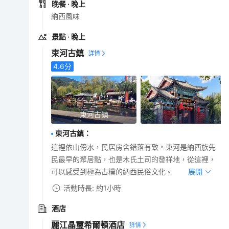
晚餐
· 晚上
納西風味
景點
· 晚上
束河古鎮
4.6
分
束河古鎮
束河古鎮
：
這裡依山傍水，民居房舍錯落有致。束河是納西族先
民最早的聚居點，也是木氏土司的發祥地，從這裡，
可以感受到極為古樸的納西民俗文化。
展開
活動時長: 約1小時
酒店
麗江晶璽希爾頓酒店