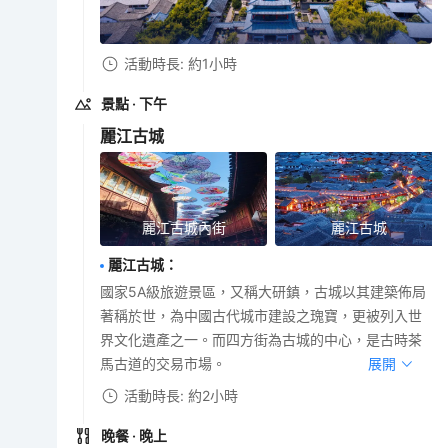
活動時長: 約1小時
景點
· 下午
麗江古城
麗江古城內街
麗江古城
麗江古城
：
國家5A級旅遊景區，又稱大研鎮，古城以其建築佈局
著稱於世，為中國古代城市建設之瑰寶，更被列入世
界文化遺產之一。而四方街為古城的中心，是古時茶
馬古道的交易市場。
展開
活動時長: 約2小時
晚餐
· 晚上