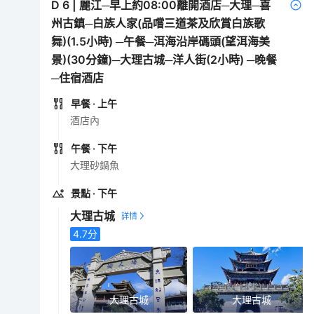
D
6
|
麗江─早上約08:00離開酒店─大理─喜
州古鎮─白族人家(品嚐三道茶及欣賞白族歌
舞)(1.5小時) ─午餐─洱海沿岸碼頭(望洱海美
景)(30分鐘)─大理古城─洋人街(2小時) ─晚餐
─住宿酒店
早餐
· 上午
酒店內
午餐
· 下午
大理砂鍋魚
景點
· 下午
大理古城
4.7
分
大理古城
大理古城