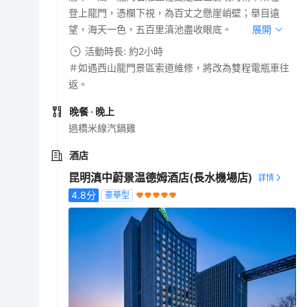
登上龍門，憑欄下視，為百丈之懸崖峭壁；舉目遠
望，海天一色，五百里滇池盡收眼底。
展開
活動時長: 約2小時
＃如遇西山龍門景區索道維修，將改為雙程電瓶車往
返。
晚餐
· 晚上
過橋米線汽鍋雞
酒店
昆明滇中蔚景温德姆酒店(長水機場店)
4.8
分
豪華型