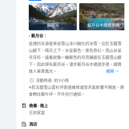
藍月谷
藍月谷木棧道步道
藍月谷
：
這裡的水源是來自雪山冰川融化的冰雪，位於玉龍雪
山腳下，晴天之下，水呈藍色，景色奇幻。而山谷呈
月牙形，遠看就像一輪藍色的月亮鑲嵌在玉龍雪山腳
下，因此得名藍月谷。漫步藍月谷木棧道步道，細賞
迷人美景風光。
展開
活動時長: 約3小時
※若玉龍雪山雲杉坪索道維修或受天氣影響不開放，將
會轉往犛牛坪，不作另行通知。
晚餐
· 晚上
王府家宴
酒店