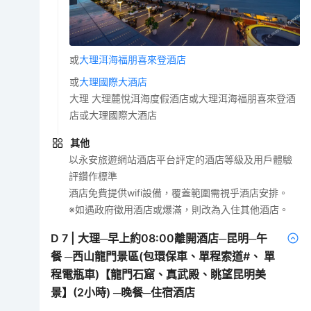
或
大理洱海福朋喜來登酒店
或
大理國際大酒店
大理 大理麓悅洱海度假酒店或大理洱海福朋喜來登酒
店或大理國際大酒店
其他
以永安旅遊網站酒店平台評定的酒店等級及用戶體驗
評鑽作標準
酒店免費提供wifi設備，覆蓋範圍需視乎酒店安排。
※如遇政府徵用酒店或爆滿，則改為入住其他酒店。
D
7
|
大理─早上約08:00離開酒店─昆明─午
餐 ─西山龍門景區(包環保車、單程索道#、 單
程電瓶車)【龍門石窟、真武殿、眺望昆明美
景】(2小時) ─晚餐─住宿酒店