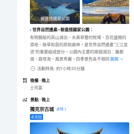
普達措國家公園
世界自然遺產~普達措國家公園
：
有明鏡般的高山湖泊、水美草豐的牧場、百花盛開的
濕地、綠草如茵的原始森林。是世界自然遺產“三江並
流”的重要組成部分。公園內主要的兩個湖泊：屬都
湖、碧塔海，風景秀麗，四季景色各不相同。
展開
活動時長: 約1小時30分鐘
晚餐
· 晚上
土司宴
景點
· 晚上
獨克宗古城
4.6
分