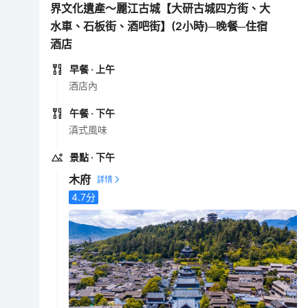
界文化遺產～麗江古城【大研古城四方街、大
水車、石板街、酒吧街】(2小時)─晚餐─住宿
酒店
早餐
· 上午
酒店內
午餐
· 下午
滇式風味
景點
· 下午
木府
4.7
分