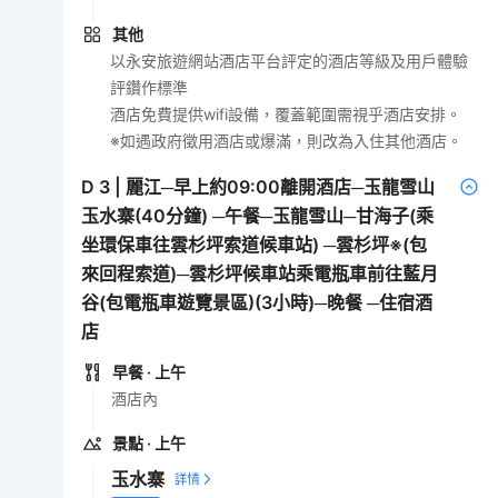
其他
以永安旅遊網站酒店平台評定的酒店等級及用戶體驗
評鑽作標準
酒店免費提供wifi設備，覆蓋範圍需視乎酒店安排。
※如遇政府徵用酒店或爆滿，則改為入住其他酒店。
D
3
|
麗江─早上約09:00離開酒店─玉龍雪山
玉水寨(40分鐘) ─午餐─玉龍雪山─甘海子(乘
坐環保車往雲杉坪索道候車站) ─雲杉坪※(包
來回程索道)─雲杉坪候車站乘電瓶車前往藍月
谷(包電瓶車遊覽景區)(3小時)─晚餐 ─住宿酒
店
早餐
· 上午
酒店內
景點
· 上午
玉水寨