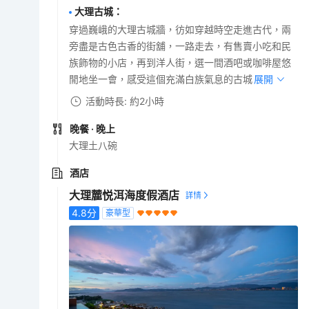
大理古城
：
穿過巍峨的大理古城牆，彷如穿越時空走進古代，兩
旁盡是古色古香的街舖，一路走去，有售賣小吃和民
族飾物的小店，再到洋人街，選一間酒吧或咖啡屋悠
閒地坐一會，感受這個充滿白族氣息的古城。
展開
活動時長: 約2小時
晚餐
· 晚上
大理土八碗
酒店
大理麓悦洱海度假酒店
4.8
分
豪華型