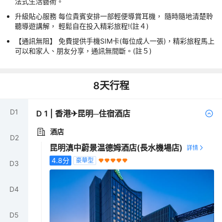
法式生活藝術。
升級貼心服務 每位貴賓安排一部輕便導賞耳機， 隨時隨地清楚聆
聽導遊講解， 輕鬆自在投入精彩旅程!(註４)
【通訊無阻】 免費提供手機SIM卡(每位成人一張)，精彩旅程馬上
可以和家人、朋友分享，通訊無間斷。(註５)
8
天行程
D
1
D
1
|
香港✈昆明─住宿酒店
酒店
D
2
昆明滇中蔚景温德姆酒店(長水機場店)
4.8
分
豪華型
D
3
D
4
D
5