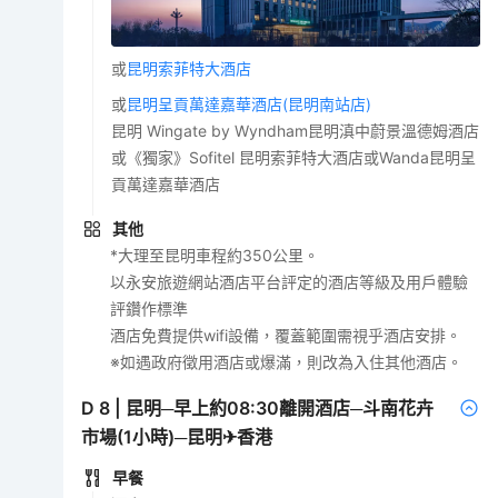
或
昆明索菲特大酒店
或
昆明呈貢萬達嘉華酒店(昆明南站店)
昆明 Wingate by Wyndham昆明滇中蔚景溫德姆酒店
或《獨家》Sofitel 昆明索菲特大酒店或Wanda昆明呈
貢萬達嘉華酒店
其他
*大理至昆明車程約350公里。
以永安旅遊網站酒店平台評定的酒店等級及用戶體驗
評鑽作標準
酒店免費提供wifi設備，覆蓋範圍需視乎酒店安排。
※如遇政府徵用酒店或爆滿，則改為入住其他酒店。
D
8
|
昆明─早上約08:30離開酒店─斗南花卉
市場(1小時)─昆明✈香港
早餐