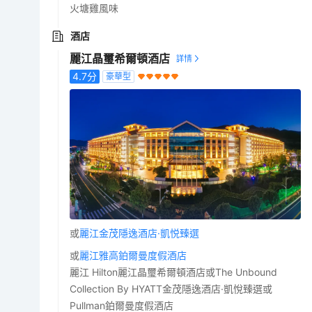
火塘雞風味
酒店
麗江晶璽希爾頓酒店
4.7
分
豪華型
或
麗江金茂隱逸酒店·凱悦臻選
或
麗江雅高鉑爾曼度假酒店
麗江 Hilton麗江晶璽希爾頓酒店或The Unbound
Collection By HYATT金茂隱逸酒店·凱悅臻選或
Pullman鉑爾曼度假酒店