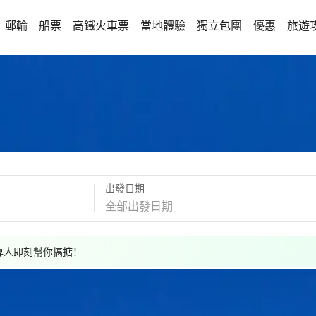
郵輪
船票
高鐵火車票
當地體驗
獨立包團
優惠
旅遊
出發日期
，專人即刻幫你搞掂！