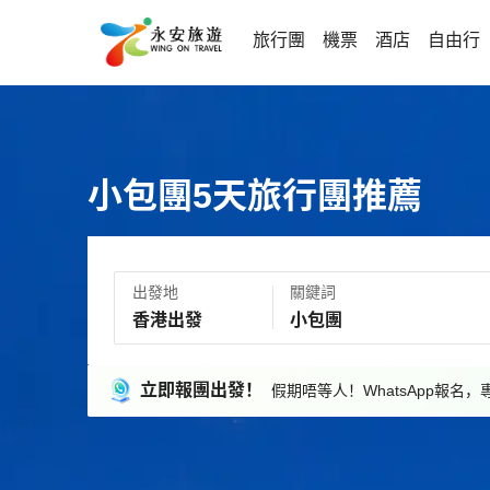
旅行團
機票
酒店
自由行
小包團5天旅行團推薦
出發地
關鍵詞
立即報團出發！
假期唔等人！WhatsApp報名