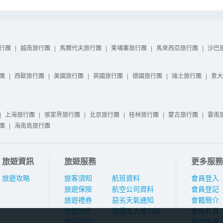
行團
|
越南旅行團
|
馬爾代夫旅行團
|
柬埔寨旅行團
|
馬來西亞旅行團
|
沙巴
團
|
西歐旅行團
|
美國旅行團
|
英國旅行團
|
德國旅行團
|
瑞士旅行團
|
意大
|
上海旅行團
|
張家界旅行團
|
北京旅行團
|
桂林旅行團
|
蒙古旅行團
|
雲南
團
|
海南島旅行團
旅遊資訊
旅遊服務
更多服務
旅遊攻略
旅客須知
航班資料
會員登入
旅遊保險
航空公司資料
會員登記
旅遊禮券
惡劣天氣通知
會籍簡介
旅遊短片
簽證及入境須知
會員有賞
電子印花
精選優惠