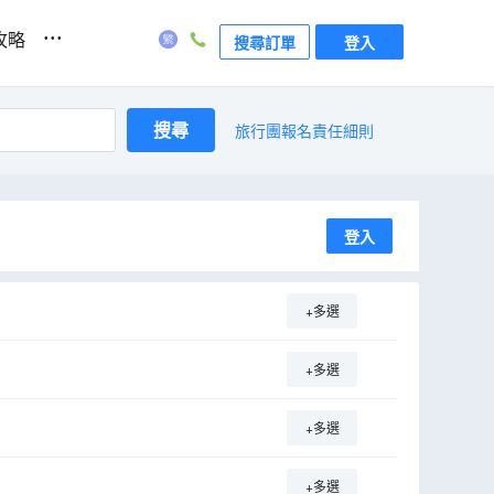
...
攻略
搜尋訂單
登入
搜尋
旅行團報名責任細則
登入
+多選
+多選
+多選
+多選