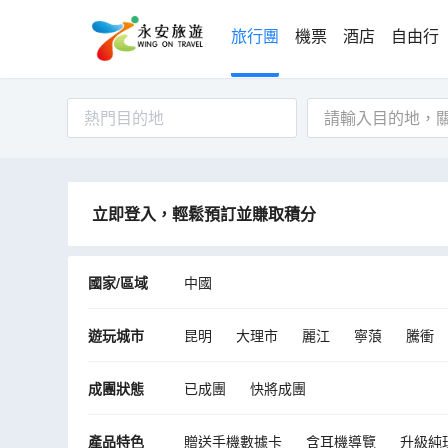
旅行團
機票
酒店
自由行
熱門目的地
立即登入，輕鬆預訂並賺取積分
國家/區域
中國
遊玩城市
昆明
大理市
麗江
寧蒗
騰衝
成團狀態
已成團
快將成團
產品特色
贈送手機數據卡
含耳機導覽
升級純