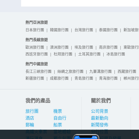
熱門亞洲旅遊
日本旅行團
|
韓國旅行團
|
台灣旅行團
|
泰國旅行團
|
新加坡旅
熱門長線旅遊
歐洲旅行團
|
澳洲旅行團
|
埃及旅行團
|
南非旅行團
|
東歐旅行
西班牙旅行團
|
杜拜旅行團
|
土耳其旅行團
|
冰島旅行團
熱門中國旅遊
長江三峽旅行團
|
絲綢之旅旅行團
|
九寨溝旅行團
|
西藏旅行團
新疆旅行團
|
成都旅行團
|
青島旅行團
|
青海旅行團
|
郴州旅行
我們的產品
關於我們
旅行團
機票
公司背景
酒店
自由行
最新動向
郵輪
船票
新聞發佈
高鐵火車票
當地體驗
分行位置
港玩港食
獨立包團
人才招聘及發展