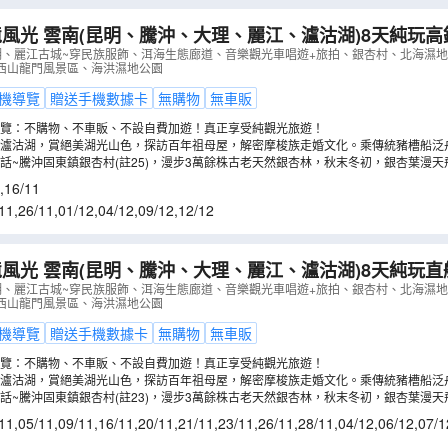
湖)8天純玩高鐵團 東方女兒國
麗江古城~穿民族服飾、洱海生態廊道、音樂觀光車唱遊+
湖、麗江古城~穿民族服飾、洱海生態廊道、音樂觀光車唱遊+旅拍、銀杏村、北海濕
西山龍門風景區、海洪濕地公園
園、大理古城、西山龍門風景區
（
CJWLK08XHT
）
機導覽
贈送手機數據卡
無購物
無車販
覽：不購物、不車販、不設自費加遊！真正享受純觀光旅遊！
國瀘沽湖，賞絕美湖光山色，探訪百年祖母屋，解密摩梭族走婚文化。乘傳統豬槽船泛
梭走婚宴，體驗原始民族風情。
話~騰沖固東鎮銀杏村(註25)，漫步3萬餘株古老天然銀杏林，秋末冬初，銀杏葉漫
在一起，尤如童話世界。
,
16/11
11
,
26/11
,
01/12
,
04/12
,
09/12
,
12/12
湖)8天純玩直航團 東方女兒國
麗江古城~穿民族服飾、洱海生態廊道、音樂觀光車唱遊+
湖、麗江古城~穿民族服飾、洱海生態廊道、音樂觀光車唱遊+旅拍、銀杏村、北海濕
西山龍門風景區、海洪濕地公園
園、熱海景區、大理古城
（
CJWLK08XT
）
機導覽
贈送手機數據卡
無購物
無車販
覽：不購物、不車販、不設自費加遊！真正享受純觀光旅遊！
國瀘沽湖，賞絕美湖光山色，探訪百年祖母屋，解密摩梭族走婚文化。乘傳統豬槽船泛
梭走婚宴，體驗原始民族風情。
話~騰沖固東鎮銀杏村(註23)，漫步3萬餘株古老天然銀杏林，秋末冬初，銀杏葉漫
在一起，尤如童話世界。
11
,
05/11
,
09/11
,
16/11
,
20/11
,
21/11
,
23/11
,
26/11
,
28/11
,
04/12
,
06/12
,
07/1