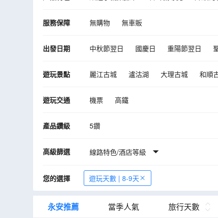
服務保障
無購物
無車販
出發日期
中秋節翌日
國慶日
重陽節翌日
遊玩景點
麗江古城
瀘沽湖
大理古城
和順
遊玩交通
機票
高鐵
產品鑽級
5鑽
高級篩選
線路特色/酒店等級
您的選擇
遊玩天數 | 8-9天
永安推薦
當季人氣
旅行天數