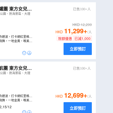
已售100+人
旅拍、銀杏村、
地公園、熱海景區、大理
HKD
12,299
11,299
+
HKD
/人
舟碧波，打卡網紅里格半
限額優惠
已減
1,000
天飛舞，一地金黃，唯美浪
立即預訂
已售100+人
旅拍、銀杏村、
地公園、熱海景區、大理
12,699
+
舟碧波，打卡網紅里格半
HKD
/人
天飛舞，一地金黃，唯美浪
2
,
15/12
立即預訂