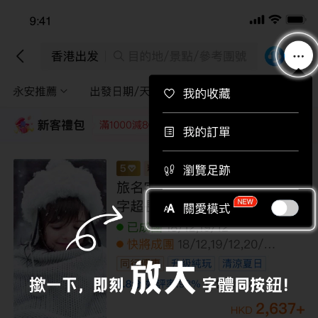
下載APP即送總值$710旅行團優惠券！
下載
香港出發
目的地/景點/參考團號
永安推薦
出發日期/天數
途徑景點
篩選
新客禮包
領取
每位即減220
每位即減160
每位即減120
每位即
秋の立山黑部 6天紅葉見之旅 立山黑
部(季節限定~紅葉+雪景、乘6種交通工具
登山深度暢遊)、賞紅葉名所(「米芝蓮二星
景點」永平寺、「日本三大名園」兼六
已成團
10/10,14/10,17/10,24/10,28/10,31/1
園、「日本國寶級天守」彥根城)
0
快將成團
21/10
國際品牌酒店
紅葉秘境
4.9
分
好評率:
89
%
已售
100+
人
AJOHA06U
12,199
+
HKD
/人
到底啦