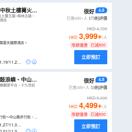
🥮中秋土樓篝火晚
4.8
很好
態土樓王國~梅林古鎮、
已售600+人
173
則評價
酒店
HKD
4,799
3,999
+
HKD
/人
蘭雲天國際酒店。
限額優惠
已減
800
立即預訂
1
,
19/11
,
27/1
門鼓浪嶼、中山路
4.8
很好
大橋觀景平台、十九世紀
已售400+人
53
則評價
HKD
5,099
4,499
+
HKD
/人
限額優惠
已減
600
行街～中山路步行街、鼓
1
,
27/11
,
01/1
立即預訂
0
,
01/11
,
05/1