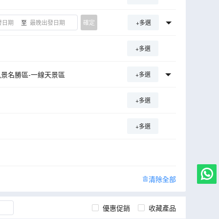
至
確定
+多選
+多選
景名勝區-一線天景區
+多選
土樓群
雲水謠景區
+多選
漳州古城
岱仙瀑布
林傳統古村落
大紅袍景區
+多選
清除全部
優惠促銷
收藏產品