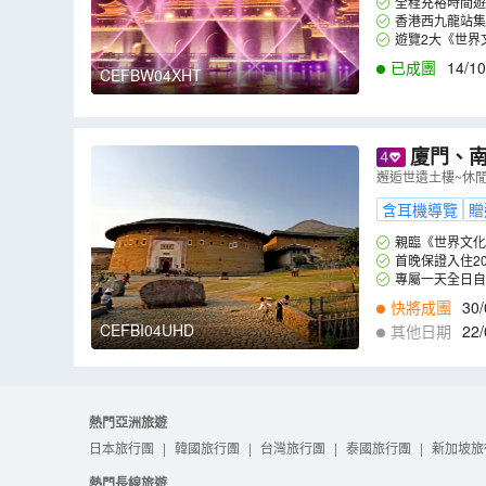
全程充裕時間遊
香港西九龍站集
遊覽2大《世界
風情小島；
已成團
14/10
CEFBW04XHT
廈門、南靖、永
樓~世澤樓、
邂逅世遺土樓~休
形特色酒店
含耳機導覽
贈
親臨《世界文化
土樓的歷史及文化
首晚保證入住2
能設施。廈門入住
專屬一天全日
東西塔、西街等閩
快將成團
30/
CEFBI04UHD
其他日期
22/
1
,
17/11
,
20/11
,
2
熱門亞洲旅遊
日本旅行團
|
韓國旅行團
|
台灣旅行團
|
泰國旅行團
|
新加坡旅
熱門長線旅遊