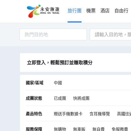
旅行團
機票
酒店
自由行
熱門目的地
立即登入，輕鬆預訂並賺取積分
國家/區域
中國
成團狀態
已成團
快將成團
產品特色
贈送手機數據卡
含耳機導覽
高鐵往
服務保障
無購物
無車販
無自費
免服務費