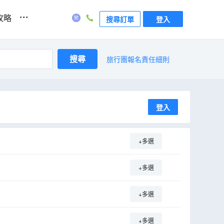
...
攻略
搜尋訂單
登入
搜尋
旅行團報名責任細則
登入
+多選
+多選
+多選
+多選