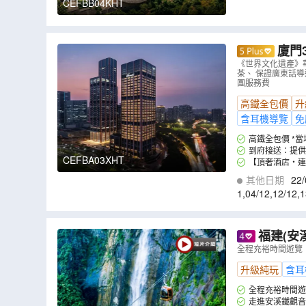
CEFBB04KHT
廈門
遇‧福建薈館
《世界文化遺產》
茶、 保證廣東話導
空費爾蒙酒
團服務費
高鐵全包價
升
含耳機導覽
免
到府接送：提供
CEFBA03XHT
【頂奢酒店‧連
店」，升級高層全
其他日期
22/
溫泳池、費爾蒙專
1
,
04/12
,
12/12
,
1
福建(安溪、德
茶、世界瓷
全程充裕時間遊覽
溫泉)
（
CEF
升級純玩
含耳
全程充裕時間遊
走進安溪鐵觀音