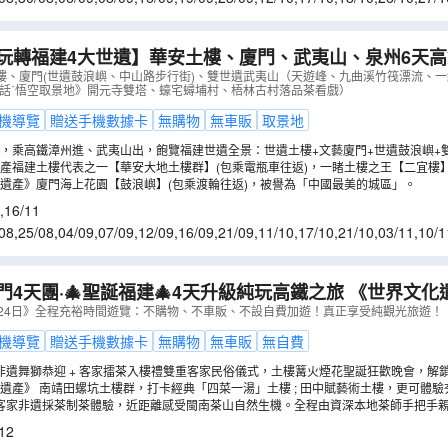
3/11
,
26/11
,
29/11
,
03/12
玩轉福建4大世遺】華安土樓、廈門、武夷山、泉州6天高鐵之旅
樓、廈門(世遺鼓浪嶼、中山路步行街)、雙世遺武夷山、
樓、廈門(世遺鼓浪嶼、中山路步行街)、雙世遺武夷山（天遊峰、九曲溪竹筏漂流、一
神話˙悟空取景地》開元寺雙塔、蠔宅蟳埔村、梧林古村落品茶看戲）
˙悟空取景地》開元寺雙塔、蠔宅蟳埔村
（
CEFBW06VHT
）
機導覽
贈送手機數據卡
無購物
無車販
取景地
，乘高鐵漳州進、武夷山出，飽覽福建世遺全景：世遺土樓+文藝廈門+世遺鼓浪嶼+
遊覽，一次出遊不留遺憾。
產福建土樓代表之一【華安大地土樓群】(包乘電瓶車往返)，一睹土樓之王【二宜樓
遺產》廈門海上花園【鼓浪嶼】(包乘渡輪往返)，被譽為「中國最美的城區」。
,
16/11
08
,
25/08
,
04/09
,
07/09
,
12/09
,
16/09
,
21/09
,
11/10
,
17/10
,
21/10
,
03/11
,
10/1
門4天團·🎄聖誕福建🎄4天升級純玩高鐵之旅 《世界文
中賦土樓群（夯土體驗）、DIY小土樓、 🍃採茶及制茶
月24日》全程充裕時間遊覽：不購物、不車販、不設自費加遊！真正享受純觀光旅遊！
晚會🎆、鼓浪嶼、中山路
（
CEFBB04KHT
）
機導覽
贈送手機數據卡
無購物
無車販
無自費
 非遺舞獅恭迎 + 客家擂茶入樓禮雙重客家民俗儀式，土樓篝火煙花聖誕狂歡晚會，解
遺產》 南靖田螺坑土樓群，打卡經典「四菜一湯」土樓 ; 田中賦藝術土樓，更可體
 客家非遺採茶制茶體驗，近距離感受閩南茶山自然生機。全程由資深本地茶師手把手親授
模型，從中了解土樓的建築特色及技藝，更可將土樓上色及帶走成品留念。
12