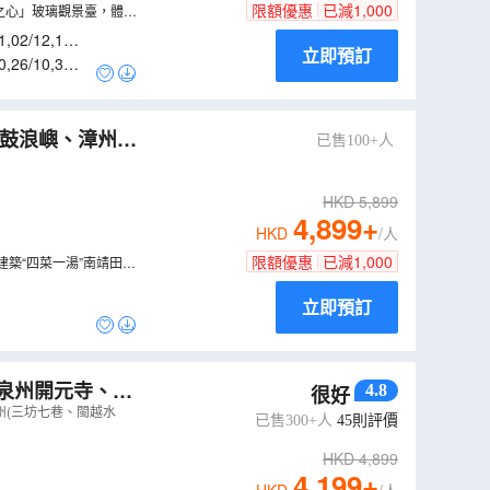
限額優惠
已減
1,000
之心」玻璃觀景臺，體驗
多角度享受山林美景。
1
,
02/12
,
11/1
立即預訂
0
,
26/10
,
30/1
已售100+人
（
CEFBD04XHT
HKD
5,899
4,899
+
HKD
/人
限額優惠
已減
1,000
築“四菜一湯”南靖田螺
立即預訂
、泉州開元寺、網
4.8
很好
水秀《尋夢•千
州(三坊七巷、閩越水
已售300+人
45
則評價
HKD
4,899
4,199
+