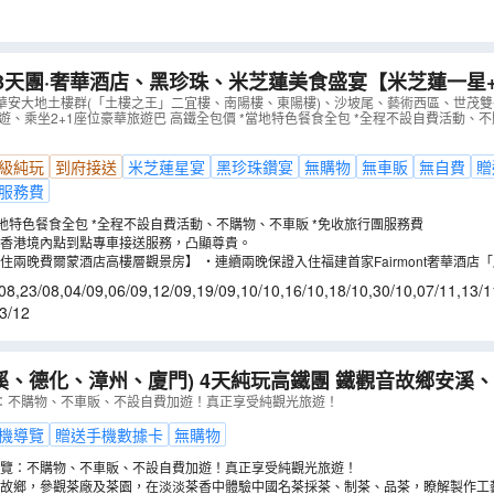
3天團·奢華酒店、黑珍珠、米芝蓮美食盛宴【米芝蓮一星
】【黑珍珠一鑽~CHIC1699遠洋私廚】【保證連住2
華安大地土樓群(「土樓之王」二宜樓、南陽樓、東陽樓)、沙坡尾、藝術西區、世茂
遊、乘坐2+1座位豪華旅遊巴 高鐵全包價 *當地特色餐食全包 *全程不設自費活動、不
店(全景五緣灣觀景房)】【高鐵全包價】
（
CEFBA03XHT
級純玩
到府接送
米芝蓮星宴
黑珍珠鑽宴
無購物
無車販
無自費
贈
服務費
高鐵全包價 *當地特色餐食全包 *全程不設自費活動、不購物、不車販 *免收旅行團服務費
香港境內點到點專車接送服務，凸顯尊貴。
住兩晚費爾蒙酒店高樓層觀景房】 ‧連續兩晚保證入住福建首家Fairmont奢華酒店
景飄窗五緣灣觀景房，約462平方呎起寬敞空間配備180°全景飄窗，可飽覽五緣灣海
08
,
23/08
,
04/09
,
06/09
,
12/09
,
19/09
,
10/10
,
16/10
,
18/10
,
30/10
,
07/11
,
13/1
業水療、多間特色餐廳及頂層航空主題酒吧，度假中徹底放鬆身心。
3/12
化、漳州、廈門) 4天純玩高鐵團 鐵觀音故鄉安溪、茶園體驗採茶製
都德化~瓷藝城、石牛山景區、漳州古城、半月山溫泉小鎮
：不購物、不車販、不設自費加遊！真正享受純觀光旅遊！
BQ04VHT
）
機導覽
贈送手機數據卡
無購物
覽：不購物、不車販、不設自費加遊！真正享受純觀光旅遊！
故鄉，參觀茶廠及茶園，在淡淡茶香中體驗中國名茶採茶、制茶、品茶，瞭解製作工