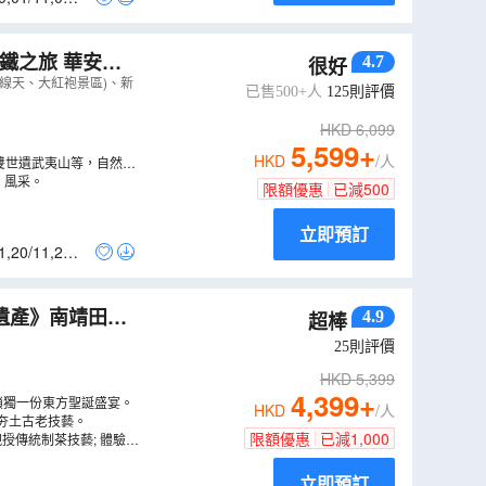
 華安土
4.7
很好
新晉世遺泉州
線天、大紅袍景區)、新
已售500+人
125
則評價
HKD
6,099
5,599
+
HKD
/人
雙世遺武夷山等，自然
】風采。
限額優惠
已減
500
立即預訂
1
,
20/11
,
28/1
化遺產》南靖田螺
4.9
超棒
體驗、🔥聖誕土
25
則評價
HKD
5,399
4,399
+
鎖獨一份東方聖誕盛宴。
HKD
/人
驗夯土古老技藝。
限額優惠
已減
1,000
傳統制茶技藝; 體驗DI
立即預訂