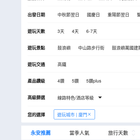
出發日期
中秋節翌日
國慶日
重陽節翌日
10月
11月
12月
遊玩天數
3天
4天
6-7天
遊玩景點
鼓浪嶼
中山路步行街
鼓浪嶼萬國建
武夷宮
武夷宮-宋街
泉州開元寺
遊玩交通
高鐵
福建土樓（南靖）雲水謠景區-和貴樓
石牛山景區
德化瓷藝城（萬達廣場店）
產品鑽級
4鑽
5鑽
5鑽plus
泉州
沙坡尾
漳州古城
鼓浪嶼
高級篩選
2024年聯合國公佈「最佳旅遊鄉村」福建
線路特色/酒店等級
您的選擇
遊玩城市 | 廈門
永安推薦
當季人氣
旅行天數