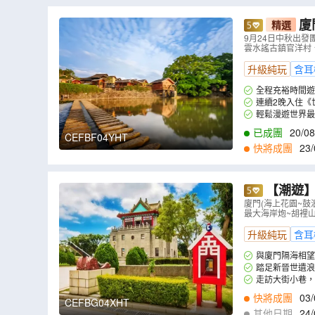
廈
精選
會🏮) 南靖土樓群、原生態土樓王國~梅林古鎮、雲水謠古鎮官洋村、《世界文化遺
9月24日中秋出發
雲水謠古鎮官洋村
產》鼓浪嶼、
升級純玩
含耳
全程充裕時間遊
連續2晚入住《
輕鬆漫遊世界最
已成團
20/08
CEFBF04YHT
快將成團
23/
1
,
01/12
,
06/12
,
1
【潮遊】
步行街、沙
廈門(海上花園~
最大海岸炮~胡裡山
升級純玩
含耳
與廈門隔海相望
踏足新晉世遺浪
走訪大街小巷
浪嶼吃貨天堂～龍
快將成團
03/
CEFBG04XHT
2
,
05/12
,
06/12
,
1
其他日期
24/