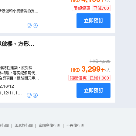
HKD
/人
限額優惠
已減
700
步浪漫和小資情調的異國
立即預訂
業南靖仿土樓外
HKD
4,299
3,299
+
標誌性建築，感受福建
HKD
/人
水相融，客房配備現代智
限額優惠
已減
1,000
自費項目，體驗開元寺、
2
,
16/12
立即預訂
1
,
12/11
,
14/1
旅行團
|
印尼旅行團
|
富國島旅行團
|
不丹旅行團