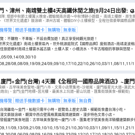
門、漳州、南靖雙土樓4天高鐵休閒之旅(9月24日出發: 
團隊: 增遊中秋節土樓篝火晚會+體驗閩南非遺～中秋博餅小遊戲。 南靖土樓群、原生
、《世界文化遺產》鼓浪嶼、漳州古城、體驗DIY小土樓模型、全程住宿豪華國際品牌
漳州古城、DIY小土樓模型
（
CEFBF04YHT
）
機導覽
贈送手機數據卡
無購物
無車販
覽：不購物、不車販、不設自費加遊！真正享受純觀光旅遊！
世界文化遺產》南靖土樓景區內，世外桃源庭院式【國際品牌】度假酒店~南靖凌波格
佳旅遊鄉村南靖土樓雲水謠古鎮，土樓人家，小橋流水、千年古榕樹的寧靜與悠閒。
,
05/09
,
14/09
,
30/10
08
,
28/08
,
08/09
,
19/09
,
24/09
,
09/10
,
17/10
,
22/10
,
26/10
,
03/11
,
08/11
,
11/1
0/12
,
18/12
,
28/12
廈門+金門(台灣) 4天團《全程同一國際品牌酒店》~廈
坡尾、金門地標~莒光樓、翟山坑道
（
CEFBG04XHT
）
鼓浪嶼、古早味美食聖地~廈門八市、文青小店聚集地~沙坡尾、廈門版星光大道~演武
炮台)、金門(金門地標~莒光樓、最美水上坑道~翟山坑道、匯集街頭美食~模範街)
機導覽
贈送手機數據卡
無購物
無車販
無自費
台灣離島～金門，船程只需半小時，遊覽島上歷史古蹟，模範街食盡台灣小吃。
漫文藝鼓浪嶼，觀賞中西合壁風格異國風情建築群、漫步特色文青小店。
，發掘廈門美食地圖：古早味美食聖地～廈門八市、匯集老字號美食南洋騎樓建築群步
頭路美食街。
09
,
11/09
,
13/09
,
21/09
,
10/10
,
15/10
,
21/10
,
30/10
,
03/11
,
09/11
,
15/11
,
21/1
1/12
,
16/12
08
,
30/08
,
06/09
,
08/09
,
16/09
,
19/09
,
23/09
,
12/10
,
17/10
,
18/10
,
26/10
,
27/1