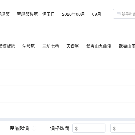
聖誕節
聖誕節後第一個周日
2026年08月
09月
築博覽館
沙坡尾
三坊七巷
天遊峯
武夷山九曲溪
武夷山風
泉州西街
蟳埔村
東西塔
蟳福記蟳埔民俗文化體驗館
田螺坑
福建土樓（南靖）雲水謠景區-懷遠樓
田中賦土樓群
高北土樓群
大地土樓群
晉江梧林傳統村落
百年南洋風情建築群 ~晉江梧
海上花園~鼓浪嶼
胡里山砲台
金門
土樓王國~梅林鎮梅林村
官洋村 (《世界文化遺產》雲水謠景區的核心村)
產品起價
價格區間