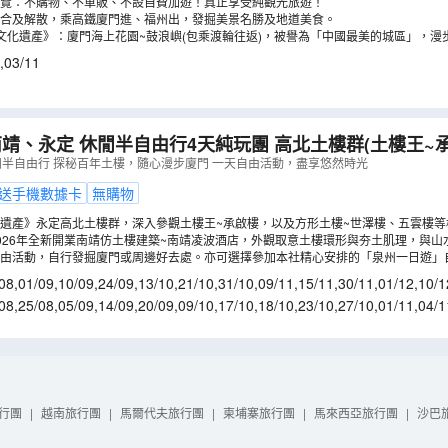
覽：不購物、不車販、不設自費加遊！真正享受純觀光旅遊！
合及解散，乘高鐵廈門進、福州出，發掘美景名勝及地道美食。
文化遺產》：廈門海上花園~鼓浪嶼(包乘渡輪往返)，被譽為「中國最美的城區」，漫
,
03/11
定 休閒半自由行4天純玩團 高北土樓群(土樓王~承啟樓、方形土
五雲樓)、一天自由活動【保證入住1晚：2026年全新開
閒半自由行 探秘百年土樓，隨心漫步廈門 一天自由活動，盡享悠然時光
】
（
CEFBI04UHD
）
送手機數據卡
無購物
遺產》永定高北土樓群，深入參觀土樓王~承啟樓，以及方形土樓~世澤樓、五雲樓等
。
026年全新開業南靖仿土樓建築~南靖凌波酒店，外觀取意土樓環形與夯土肌理，與山
2晚華夏麗呈酒店或南洋雅樂軒酒店或鑫安頤豪酒店。
自由活動，自行發掘廈門或周邊好去處。亦可選擇參加本社精心安排的「泉州一日遊」
南文化精華。
08
,
01/09
,
10/09
,
24/09
,
13/10
,
21/10
,
31/10
,
09/11
,
15/11
,
30/11
,
01/12
,
10/1
08
,
25/08
,
05/09
,
14/09
,
20/09
,
09/10
,
17/10
,
18/10
,
23/10
,
27/10
,
01/11
,
04/1
6/11
,
05/12
,
07/12
,
13/12
行團
|
越南旅行團
|
馬爾代夫旅行團
|
柬埔寨旅行團
|
馬來西亞旅行團
|
沙巴