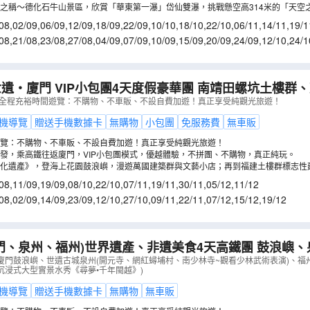
之稱～德化石牛山景區，欣賞「華東第一瀑」岱仙雙瀑，挑戰懸空高314米的「天空
俯瞰瀑布、斷崖、森林等壯麗景色。新式爬山體驗，通過「飛天魔毯」輕鬆上山，以
08
,
02/09
,
06/09
,
12/09
,
18/09
,
22/09
,
10/10
,
18/10
,
22/10
,
06/11
,
14/11
,
19/1
08
,
21/08
,
23/08
,
27/08
,
04/09
,
07/09
,
10/09
,
15/09
,
20/09
,
24/09
,
12/10
,
24/1
5/11
,
17/11
,
27/11
,
30/11
門 VIP小包團4天度假豪華團 南靖田螺坑土樓群、鼓浪嶼、漳州古
活動x保證入住3晚廈門濱海凱悅尚萃酒店(尊享山景房)
 全程充裕時間遊覽：不購物、不車販、不設自費加遊！真正享受純觀光旅遊！
機導覽
贈送手機數據卡
無購物
小包團
免服務費
無車販
覽：不購物、不車販、不設自費加遊！真正享受純觀光旅遊！
發，乘高鐵往返廈門，VIP小包團模式，優越體驗，不拼團、不購物，真正純玩。
化遺產》，登海上花園鼓浪嶼，漫遊萬國建築群與文藝小店；再到福建土樓群標志性建
土樓的歷史及文化。
08
,
11/09
,
19/09
,
08/10
,
22/10
,
07/11
,
19/11
,
30/11
,
05/12
,
11/12
08
,
02/09
,
14/09
,
23/09
,
12/10
,
27/10
,
09/11
,
22/11
,
07/12
,
15/12
,
19/12
門、泉州、福州)世界遺產、非遺美食4天高鐵團 鼓浪嶼
南少林寺~觀看武術表演、三坊七巷、閩越水鎮、大型實景
廈門鼓浪嶼、世遺古城泉州(開元寺、網紅蟳埔村、南少林寺~觀看少林武術表演)、福
沉浸式大型實景水秀《尋夢•千年閩越》)
CEFBW04XHT
）
機導覽
贈送手機數據卡
無購物
無車販