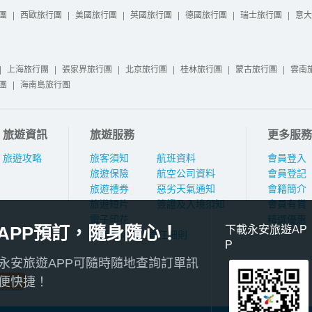
團
|
西歐旅行團
|
美國旅行團
|
英國旅行團
|
德國旅行團
|
瑞士旅行團
|
意大
|
上海旅行團
|
張家界旅行團
|
北京旅行團
|
桂林旅行團
|
蒙古旅行團
|
雲南
團
|
海南島旅行團
旅遊資訊
旅遊服務
更多服務
旅遊攻略
旅客須知
航班資料
會員登入
旅遊保險
航空公司資料
會員登記
旅遊禮券
惡劣天氣通知
會籍簡介
旅遊短片
簽證及入境須知
會員有賞
電子印花
精選優惠
APP預訂，隨身隨心！
下載永安旅遊AP
旅行團報名及責任細則
P
永安旅遊APP可隨時隨地查詢訂單訊
便快捷！