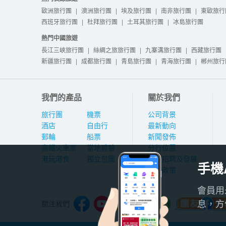
歐洲旅行團
|
澳洲旅行團
|
埃及旅行團
|
南非旅行團
|
東歐旅行
西班牙旅行團
|
杜拜旅行團
|
土耳其旅行團
|
冰島旅行團
熱門中國旅遊
長江三峽旅行團
|
絲綢之旅旅行團
|
九寨溝旅行團
|
西藏旅行團
新疆旅行團
|
成都旅行團
|
青島旅行團
|
青海旅行團
|
郴州旅行
我們的產品
關於我們
旅行團
機票
公司背景
酒店
自由行
最新動向
郵輪
船票
新聞發佈
高鐵火車票
當地體驗
分行位置
港玩港食
獨立包團
人才招聘及發展
手機
私隱政策
會員用
息，方
關注我們