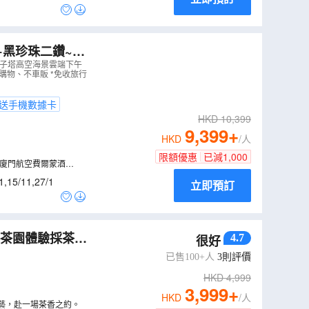
+黑珍珠二鑽~宴
晚頂奢酒店廈門航
雙子塔高空海景雲端下午
購物、不車販 *免收旅行
）
送手機數據卡
HKD
10,399
9,399
+
HKD
/人
限額優惠
已減
1,000
「廈門航空費爾蒙酒
景。酒店設施包括室內恆
1
,
15/11
,
27/1
立即預訂
4.7
很好
(包無限次浸泡
已售100+人
3
則評價
HKD
4,999
3,999
+
HKD
/人
藝，赴一場茶香之約。