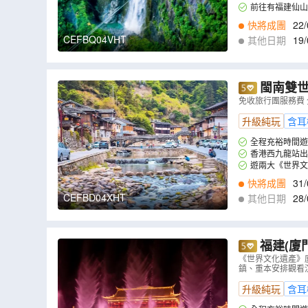
前往有福建仙山
亞洲第二長索道，
快將成團
22/
2
,
28/12
CEFBQ04VHT
其他日期
19/
0
,
02/11
,
11/11
,
1
閩南雙世遺‧廈
城、一日自由
免收旅行團服務費
）
升級純玩
含耳
全程充裕時間遊
香港西九龍站出
遊兩大《世界文
坑土樓，感受福建
快將成團
31/
CEFBD04XHT
其他日期
28/
福建(廈
紅蟳埔村、
《世界文化遺產》
鎮、重本安排觀看
年閩越》
（
升級純玩
含耳