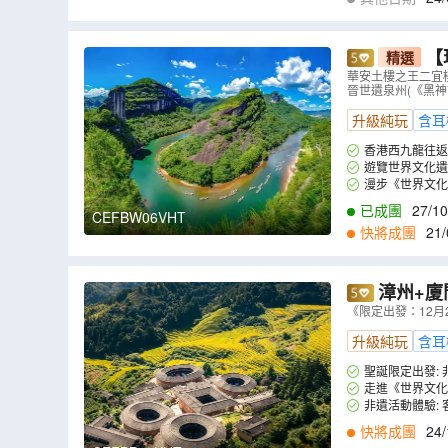
1
,
13/11
,
18/11
,
2
【
精選
樓之王二宜
華安土樓之王二宜
晉世遺泉州(《黑
(《黑神話
升級純玩
含耳
香港西九龍往返
+網紅+世遺全景
遊覽世界文化遺
漫步《世界文化
已成團
27/10
CEFBW06VHT
快將成團
21/
1
,
03/12
,
13/12
漳州+廈
坑土樓群、田
《限定出發：12
樓煙花篝火
升級純玩
含耳
聖誕限定出發:
走進《世界文化
非遺活動體驗:
Y親手製作小土樓
快將成團
24/