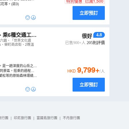
特別優惠
已減
1,500
等。(註3)
立即預訂
、乘6種交通工具
4.8
很好
界文化遺產」白
兼六園、「世界文化遺
已售900+人
205
則評價
rk、榮町商店街、2晚溫
，是一趟深度的山岳之
9,799
+
景、可俯瞰立山黑部阿爾
不同景區，搭乘的過程中
HKD
/人
。
更是日本最高的電動巴
葉松等的原始森林環繞，
立即預訂
旅行團
|
印尼旅行團
|
富國島旅行團
|
不丹旅行團