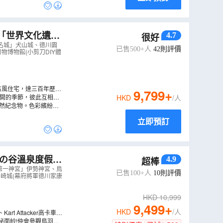
、「世界文化遺
4.7
很好
園+名花之里/
名城」犬山城、德川園
已售500+人
42
則評價
物博物館(小剪刀DIY體
古風住宅，達三百年歷史
9,799
+
盛開的季節，彼此互相競
HKD
/人
11月15-26日出發適
然紀念物。色彩繽紛的
立即預訂
火の谷溫泉度假酒
4.9
超棒
羽水族館~相遇
第一神宮」伊勢神宮、鳥
已售100+人
10
則評價
崎城(幕府將軍德川家康
HKD
10,999
9,499
+
HKD
/人
t Attacker高卡車等
秘面紗!仲會參觀鳥羽水