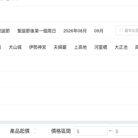
聖誕節
聖誕節後第一個周日
2026年08月
09月
街
犬山城
伊勢神宮
夫婦巖
上高地
河童橋
大正池
城
牧歌之裏
橫山展望台
富巖運河環水公園
刃物屋三秀、關
大矢田神社
名花之里
大王Wasabi農場
產品起價
價格區間