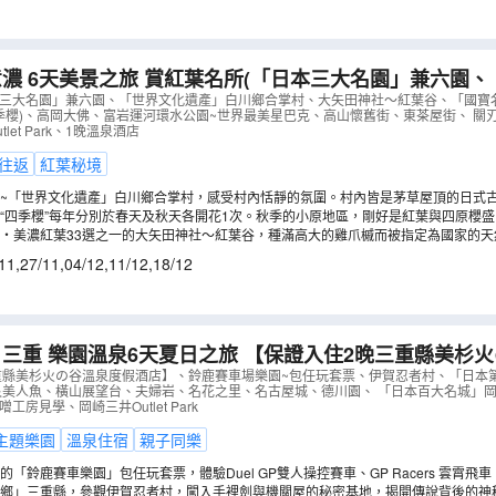
濃 6天美景之旅 賞紅葉名所(「日本三大名園」兼六園
合掌村、大矢田神社〜紅葉谷、「國寶名城」犬山城、德川
本三大名園」兼六園、「世界文化遺產」白川鄉合掌村、大矢田神社〜紅葉谷、「國寶
季櫻)、高岡大佛、富岩運河環水公園~世界最美星巴克、高山懷舊街、東茶屋街、 關刃
、1晚溫泉酒店
（
AJHOA06N
）
let Park、1晚溫泉酒店
往返
紅葉秘境
~「世界文化遺產」白川鄉合掌村，感受村內恬靜的氛圍。村內皆是茅草屋頂的日式
村，周圍環繞滿山金黃色與鮮紅交錯的楓葉林，絕美如畫。(註4)
“四季櫻”每年分別於春天及秋天各開花1次。秋季的小原地區，剛好是紅葉與四原櫻
山遍野的粉紅色四季櫻和點綴於其中的艷麗紅葉，如此瑰麗卻又奇妙的景色，令人陶醉。(
‧美濃紅葉33選之一的大矢田神社〜紅葉谷，種滿高大的雞爪槭而被指定為國家的天
社社殿的巧妙雕刻形成對比，相當有看頭。(註4)
11
,
27/11
,
04/12
,
11/12
,
18/12
三重 樂園溫泉6天夏日之旅 【保證入住2晚三重縣美杉
賽車場樂園~包任玩套票、「日本第一神宮」伊勢神宮、鳥
重縣美杉火の谷溫泉度假酒店】、鈴鹿賽車場樂園~包任玩套票、伊賀忍者村、「日本
艮美人魚、橫山展望台、夫婦岩、名花之里、名古屋城、德川園、 「日本百大名城」岡
、「日本百大名城」岡崎城
（
AJHGS06N
）
工房見學、岡崎三井Outlet Park
主題樂園
溫泉住宿
親子同樂
「鈴鹿賽車樂園」包任玩套票，體驗Duel GP雙人操控賽車、GP Racers 雲霄飛車、Kar
快到鈴鹿賽車場一圓賽車夢！(註2)
鄉」三重縣，參觀伊賀忍者村，闖入手裡劍與機關屋的秘密基地，揭開傳說背後的神