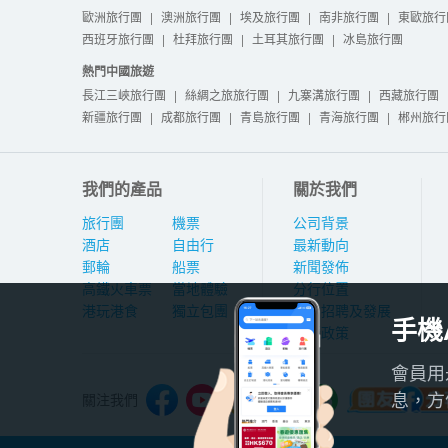
歐洲旅行團
|
澳洲旅行團
|
埃及旅行團
|
南非旅行團
|
東歐旅行
西班牙旅行團
|
杜拜旅行團
|
土耳其旅行團
|
冰島旅行團
熱門中國旅遊
長江三峽旅行團
|
絲綢之旅旅行團
|
九寨溝旅行團
|
西藏旅行團
新疆旅行團
|
成都旅行團
|
青島旅行團
|
青海旅行團
|
郴州旅行
我們的產品
關於我們
旅行團
機票
公司背景
酒店
自由行
最新動向
郵輪
船票
新聞發佈
高鐵火車票
當地體驗
分行位置
港玩港食
獨立包團
人才招聘及發展
手機
私隱政策
會員用
息，方
關注我們