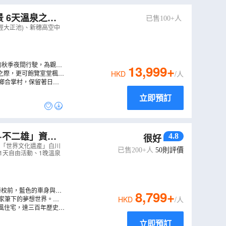
 6天溫泉之旅
已售100+人
車~夜行觀星、賞
經大正池)、新穗高空中
的秋季夜間行駛，為觀星
13,999
+
人感動的滿天繁星，天文
之際，更可飽覽室堂楓紅
HKD
/人
電纜車，無軌電車及空中
川鄉合掌村，保留著日本
及「日本三大名園」兼六
立即預訂
4.8
很好
遺產」白川鄉合
、「世界文化遺產」白川
已售200+人
50
則評價
、1天自由活動、1晚溫泉
學校前，藍色的車身與車
8,799
+
2)
作家筆下的夢想世界。或
HKD
/人
風住宅，達三百年歷史之
立即預訂