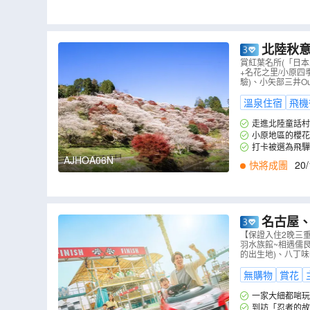
北陸秋意
產」白川鄉
賞紅葉名所(「日
+名花之里/小原四
小原四季櫻)
驗)、小矢部三井Out
溫泉住宿
飛機
走進北陸童話村
之久。秋天的合掌
小原地區的櫻花
艷，各不相讓。漫
打卡被選為飛驒
用) (註4)
紅葉，與大矢田神
AJHOA06N
快將成團
20/
名古屋、
店】、鈴鹿
【保證入住2晚三
羽水族館~相遇儒
儒艮美人魚
的出生地)、八丁味噌
無購物
賞花
一家大細都啱玩的
超人氣遊樂設施! 
到訪「忍者的故