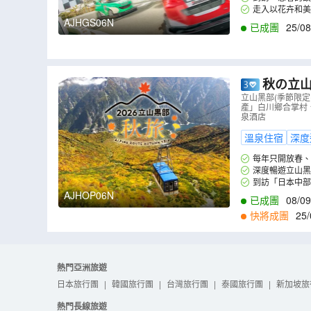
族館，一睹被稱為美
走入以花卉和美
AJHGS06N
已成團
25/08
秋の立山
深度暢遊)
立山黑部(季節限
產」白川鄉合掌村、
川鄉合掌村
泉酒店
溫泉住宿
深度
每年只開放春、
旅。精選立山黑部
深度暢遊立山黑
卑斯山脈群峰的大
可以完全的欣賞到
到訪「日本中
士。
大正池、田代池等
AJHOP06N
已成團
08/09
快將成團
25/
熱門亞洲旅遊
日本旅行團
|
韓國旅行團
|
台灣旅行團
|
泰國旅行團
|
新加坡旅
熱門長線旅遊