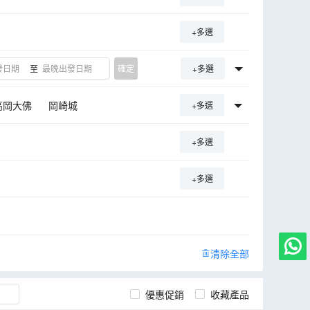
+多選
至
確定
+多選
高岡大佛
岡崎城
+多選
刃物博物館
鈴鹿賽車場樂園
+多選
+多選
清除全部
優惠促銷
收藏產品