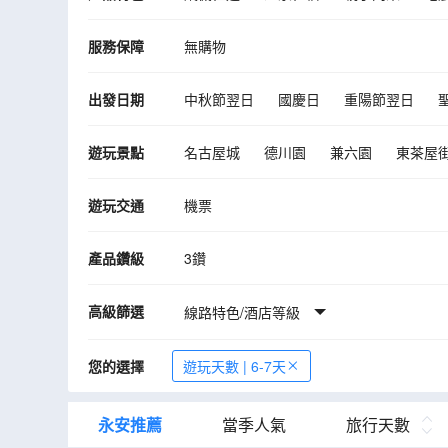
服務保障
無購物
出發日期
中秋節翌日
國慶日
重陽節翌日
10月
11月
12月
遊玩景點
名古屋城
德川園
兼六園
東茶屋
八丁味噌の郷
鳥羽水族館
郡上八幡
遊玩交通
機票
藤子·F·不二雄博物館
白川鄉合掌村
產品鑽級
3鑽
高級篩選
線路特色/酒店等級
您的選擇
遊玩天數 | 6-7天
永安推薦
當季人氣
旅行天數