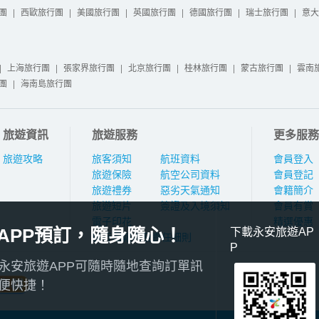
團
|
西歐旅行團
|
美國旅行團
|
英國旅行團
|
德國旅行團
|
瑞士旅行團
|
意大
|
上海旅行團
|
張家界旅行團
|
北京旅行團
|
桂林旅行團
|
蒙古旅行團
|
雲南
團
|
海南島旅行團
旅遊資訊
旅遊服務
更多服務
旅遊攻略
旅客須知
航班資料
會員登入
旅遊保險
航空公司資料
會員登記
旅遊禮券
惡劣天氣通知
會籍簡介
旅遊短片
簽證及入境須知
會員有賞
電子印花
精選優惠
APP預訂，隨身隨心！
下載永安旅遊AP
旅行團報名及責任細則
P
永安旅遊APP可隨時隨地查詢訂單訊
便快捷！