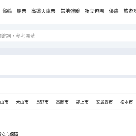
郵輪
船票
高鐵火車票
當地體驗
獨立包團
優惠
旅遊
山市
犬山市
長野市
高岡市
郡上市
安曇野市
松本市
津市
大町市
鳥羽市
關市
震安心保障