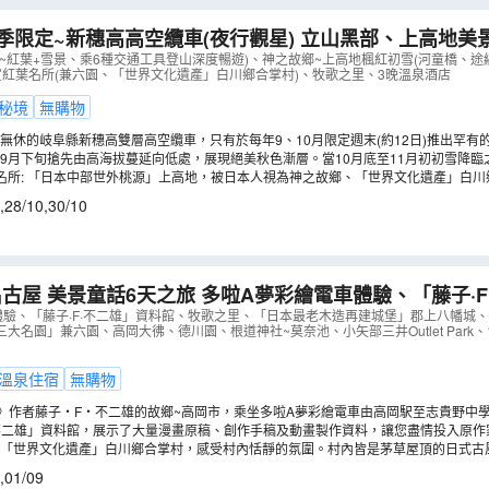
季限定~新穗高高空纜車(夜行觀星) 立山黑部、上高地美景
紅葉+雪景、乘6種交通工具登山深度暢遊、新穗高空中纜
~紅葉+雪景、乘6種交通工具登山深度暢遊)、神之故鄉~上高地楓紅初雪(河童橋、途
賞紅葉名所(兼六園、「世界文化遺產」白川鄉合掌村)、牧歌之里、3晚溫泉酒店
: 10月27,28,30日》
（
AJHAS06N
）
秘境
無購物
無休的岐阜縣新穗高雙層高空纜車，只有於每年9、10月限定週末(約12日)推出罕有
排乘坐高空纜車由新穗高溫泉站出發，前往2156米高空中展望台，以更近距離觀賞令
9月下旬搶先由高海拔蔓延向低處，展現絕美秋色漸層。當10月底至11月初初雪降臨
！(註6)
壩紅葉及藍湖交織的夢幻奇景！特別安排深度暢遊立山黑部，乘坐6種交通工具(包括
名所: 「日本中部世外桃源」上高地，被日本人視為神之故鄉、「世界文化遺產」白
部不同景區，欣賞秋季獨有的自然奇觀。(註3,4)
掌古建築村落、「飛驒美濃紅葉33選之一 」平湯瀑布，秋季震撼的峽谷紅葉美景、以
,
28/10
,
30/10
秋日古典美。(註4)
話6天之旅 多啦A夢彩繪電車體驗、「藤子·F·不二雄」資料
里、「日本最老木造再建城堡」郡上八幡城、「世界文化
體驗、「藤子·F·不二雄」資料館、牧歌之里、「日本最老木造再建城堡」郡上八幡城
大名園」兼六園、高岡大彿、德川園、根道神社~莫奈池、小矢部三井Outlet Park
本三大名園」兼六園、高岡大彿、德川園
（
AJHFS06N
）
溫泉住宿
無購物
》作者藤子‧F‧不二雄的故鄉~高岡市，乘坐多啦A夢彩繪電車由高岡駅至志貴野中
夢元素，最特別的是車門設計成「任意門」，步入車廂猶如進入多啦A夢的童夢時光！(註
·不二雄」資料館，展示了大量漫畫原稿、創作手稿及動畫製作資料，讓您盡情投入原
化的多啦A夢、任意門等模型道具打卡拍照，是漫畫迷絕對不能錯過的朝聖地。(註2)
村「世界文化遺產」白川鄉合掌村，感受村內恬靜的氛圍。村內皆是茅草屋頂的日式古
去的秘密花園~根道神社的莫奈池，宛如莫奈「睡蓮」般絕美池塘，如夢似幻!
,
01/09