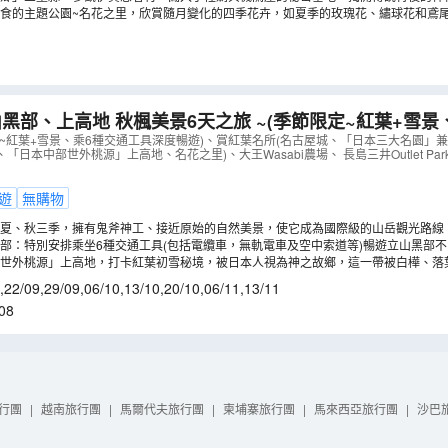
人魚的原型「儒艮」。(註2)
食的主題公園~名花之里，欣賞隨月變化的四季花卉，如夏季的玫瑰花、繡球花和鳶尾花
黑部、上高地 秋楓美景6天之旅 ~(季節限定~紅葉+雪景
、賞紅葉名所(名古屋城、「日本三大名園」兼六園、「世
定~紅葉+雪景、乘6種交通工具深度暢遊)、賞紅葉名所(名古屋城、「日本三大名園」
「日本中部世外桃源」上高地、名花之里)、大王Wasabi農場、 長島三井Outlet Pa
、「日本中部世外桃源」上高地
（
AJHOP06N
）
遊
無購物
夏、秋三季，擁有鬼斧神工、接近原始的自然美景，使它成為國際級的山岳觀光路線
必遊景點：林木茂盛的美女平、「大自然寶庫」的彌陀介原、雄偉壯觀無比的雪壁奇
部：特別安排乘坐6種交通工具(包括電纜車，無軌電車及空中索道等)暢遊立山黑部
觀峰展望台、位於立山最深的“V” 字山谷的秀麗黑部湖、日本最大拱形水壩黑部大水壩
立山黑部的獨特自然奇觀，其中連接室堂和大觀峰的交通工具~“立山隧道電動巴士”，
部世外桃源」上高地，打卡紅葉初雪秘境，被日本人視為神之故鄉，這一帶被白樺、落
分佈在其間，與高聳的各山群一起構成極美的景色。(註5)
,
22/09
,
29/09
,
06/10
,
13/10
,
20/10
,
06/11
,
13/11
08
行團
|
越南旅行團
|
馬爾代夫旅行團
|
柬埔寨旅行團
|
馬來西亞旅行團
|
沙巴