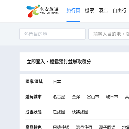
旅行團
機票
酒店
自由行
熱門目的地
立即登入，輕鬆預訂並賺取積分
國家/區域
日本
遊玩城市
名古屋
金澤
富山市
岐阜市
高
川崎市
伊勢市
志摩市
鈴鹿市
成團狀態
已成團
快將成團
產品特色
飛機往返
溫泉住宿
親子同樂
地