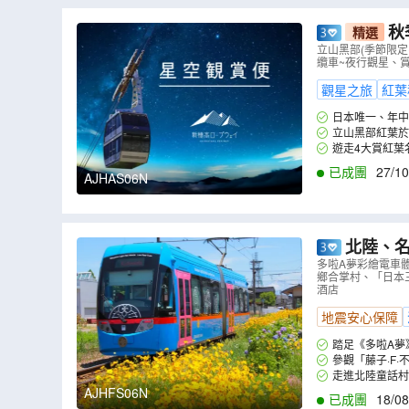
秋
精選
季節限定~
立山黑部(季節限定
纜車~夜行觀星、
紅葉《限定出發
觀星之旅
紅葉
日本唯一、年中
的好時機！特別安
立山黑部紅葉於
愛好者絕對不能錯過
映襯白雪與黑部水
遊走4大賞紅葉
索道等)暢遊立山黑
原始生態風景的合
已成團
27/10
AJHAS06N
園，細味一步一景之
北陸、名古屋 美景童
館、牧歌之
多啦A夢彩繪電車
鄉合掌村、「日本三
掌村、「日
酒店
地震安心保障
踏足《多啦A夢
廂內都充滿多啦A
參觀「藤子·F
走到戶外，與實體
走進北陸童話
久。遊走岐阜縣必
AJHFS06N
已成團
18/08