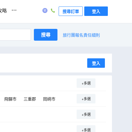
...
攻略
搜尋訂單
登入
搜尋
旅行團報名責任細則
登入
+多選
飛驒市
三重郡
岡崎市
+多選
+多選
+多選