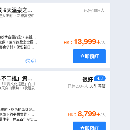
 6天溫泉之旅
已售100+人
車~夜行觀星、賞
經大正池)、新穗高空中
的秋季夜間行駛，為觀星
13,999
+
人感動的滿天繁星，天文
之際，更可飽覽室堂楓紅
HKD
/人
電纜車，無軌電車及空中
川鄉合掌村，保留著日本
及「日本三大名園」兼六
立即預訂
4.8
很好
遺產」白川鄉合
、「世界文化遺產」白川
已售200+人
50
則評價
、1天自由活動、1晚溫泉
學校前，藍色的車身與車
8,799
+
2)
作家筆下的夢想世界。或
HKD
/人
風住宅，達三百年歷史之
立即預訂