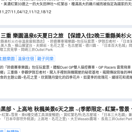
山遍野的粉紅色四季櫻和點綴於其中的艷麗紅葉，如此瑰麗卻又奇妙的景色，令人陶醉。(
‧美濃紅葉33選之一的大矢田神社〜紅葉谷，種滿高大的雞爪槭而被指定為國家的天
社社殿的巧妙雕刻形成對比，相當有看頭。(註4)
11
,
27/11
,
04/12
,
11/12
,
18/12
三重 樂園溫泉6天夏日之旅 【保證入住2晚三重縣美杉
賽車場樂園~包任玩套票、「日本第一神宮」伊勢神宮、鳥
重縣美杉火の谷溫泉度假酒店】、鈴鹿賽車場樂園~包任玩套票、伊賀忍者村、「日本
艮美人魚、橫山展望台、夫婦岩、名花之里、名古屋城、德川園、 「日本百大名城」岡
、「日本百大名城」岡崎城
（
AJHGS06N
）
工房見學、岡崎三井Outlet Park
主題樂園
溫泉住宿
親子同樂
「鈴鹿賽車樂園」包任玩套票，體驗Duel GP雙人操控賽車、GP Racers 雲霄飛車、Kar
快到鈴鹿賽車場一圓賽車夢！(註2)
鄉」三重縣，參觀伊賀忍者村，闖入手裡劍與機關屋的秘密基地，揭開傳說背後的神
人魚的原型「儒艮」。(註2)
食的主題公園~名花之里，欣賞隨月變化的四季花卉，如夏季的玫瑰花、繡球花和鳶尾花
黑部、上高地 秋楓美景6天之旅 ~(季節限定~紅葉+雪景
、賞紅葉名所(名古屋城、「日本三大名園」兼六園、「世
定~紅葉+雪景、乘6種交通工具深度暢遊)、賞紅葉名所(名古屋城、「日本三大名園」
「日本中部世外桃源」上高地、名花之里)、大王Wasabi農場、 長島三井Outlet Pa
、「日本中部世外桃源」上高地
（
AJHOP06N
）
遊
無購物