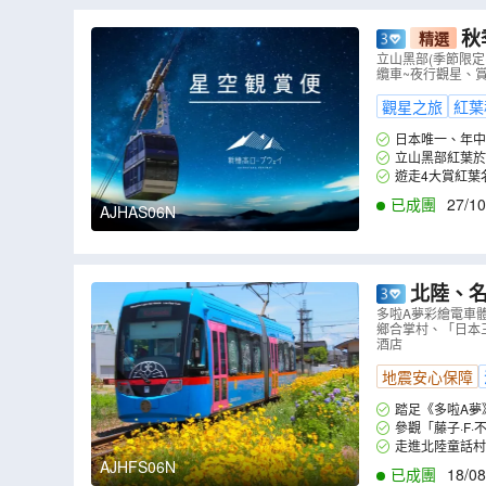
秋
精選
季節限定~
立山黑部(季節限定
纜車~夜行觀星、
紅葉《限定出發
觀星之旅
紅葉
日本唯一、年中
的好時機！特別安
立山黑部紅葉於
愛好者絕對不能錯過
映襯白雪與黑部水
遊走4大賞紅葉
索道等)暢遊立山黑
原始生態風景的合
已成團
27/10
AJHAS06N
園，細味一步一景之
北陸、名古屋 美景童
館、牧歌之
多啦A夢彩繪電車
鄉合掌村、「日本三
掌村、「日
酒店
地震安心保障
踏足《多啦A夢
廂內都充滿多啦A
參觀「藤子·F
走到戶外，與實體
走進北陸童話
久。遊走岐阜縣必
AJHFS06N
已成團
18/08