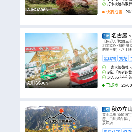
艷，各不相讓。漫
打卡被選為飛驒
用) (註4)
紅葉，與大矢田神
AJHOA06N
快將成團
20/
名古屋、
店】、鈴鹿
【保證入住2晚三
羽水族館~相遇儒
儒艮美人魚
的出生地)、八丁味噌
無購物
賞花
一家大細都啱玩的
超人氣遊樂設施! 
到訪「忍者的故
族館，一睹被稱為美
走入以花卉和美
AJHGS06N
已成團
25/08
秋の立山
深度暢遊)
立山黑部(季節限
產」白川鄉合掌村、
川鄉合掌村
泉酒店
溫泉住宿
深度