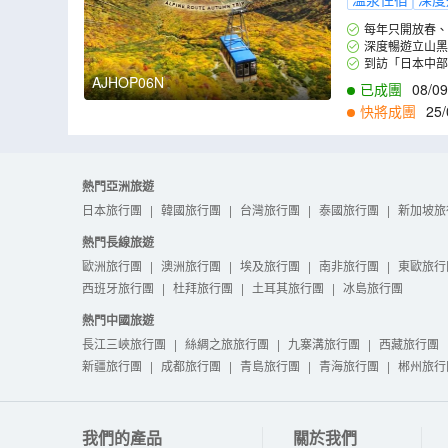
每年只開放春、
旅。精選立山黑部
深度暢遊立山黑
卑斯山脈群峰的大
可以完全的欣賞到
到訪「日本中
士。
大正池、田代池等
AJHOP06N
已成團
08/09
快將成團
25/
熱門亞洲旅遊
日本旅行團
|
韓國旅行團
|
台灣旅行團
|
泰國旅行團
|
新加坡旅
熱門長線旅遊
歐洲旅行團
|
澳洲旅行團
|
埃及旅行團
|
南非旅行團
|
東歐旅行
西班牙旅行團
|
杜拜旅行團
|
土耳其旅行團
|
冰島旅行團
熱門中國旅遊
長江三峽旅行團
|
絲綢之旅旅行團
|
九寨溝旅行團
|
西藏旅行團
新疆旅行團
|
成都旅行團
|
青島旅行團
|
青海旅行團
|
郴州旅行
我們的產品
關於我們