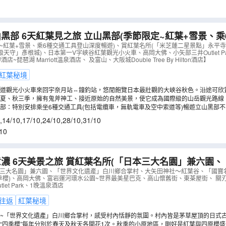
見之旅 立山黑部(季節限定~紅葉+雪景、乘6種交通工具登
)、賞紅葉名所(「米芝蓮二星景點」永平寺、「日本三大
定~紅葉+雪景、乘6種交通工具登山深度暢遊)、賞紅葉名所(「米芝蓮二星景點」永平
天守」彥根城)、日本第一V字峽谷紅葉觀光小火車、高岡大佛、小矢部三井Outlet P
級天守」彥根城)
（
AJOHA06U
）
~琵琶湖 Marriott溫泉酒店、 及富山、大阪城Double Tree By Hilton酒店】
紅葉秘境
鐵道觀光小火車來回宇奈月站⇔鐘釣站，悠閒飽覽日本最壯觀的大峽谷秋色。沿途可欣
發電廠及高達60米的藍色後曳橋。秋季時分更可將漫山遍野、令人嘆為觀止的豔麗紅葉
夏、秋三季，擁有鬼斧神工、接近原始的自然美景，使它成為國際級的山岳觀光路線
必遊勝地:林木茂盛的美女平、大自然寶庫彌陀介原。登大觀峰展望台俯瞰阿爾卑斯群
部：特別安排乘坐6種交通工具(包括電纜車，無軌電車及空中索道等)暢遊立山黑部
的黑部大水壩。
立山黑部的獨特自然奇觀。
,
14/10
,
17/10
,
24/10
,
28/10
,
31/10
10
濃 6天美景之旅 賞紅葉名所(「日本三大名園」兼六園
合掌村、大矢田神社〜紅葉谷、「國寶名城」犬山城、德川
本三大名園」兼六園、「世界文化遺產」白川鄉合掌村、大矢田神社〜紅葉谷、「國寶
季櫻)、高岡大佛、富岩運河環水公園~世界最美星巴克、高山懷舊街、東茶屋街、 關刃
、1晚溫泉酒店
（
AJHOA06N
）
let Park、1晚溫泉酒店
往返
紅葉秘境
~「世界文化遺產」白川鄉合掌村，感受村內恬靜的氛圍。村內皆是茅草屋頂的日式
村，周圍環繞滿山金黃色與鮮紅交錯的楓葉林，絕美如畫。(註4)
“四季櫻”每年分別於春天及秋天各開花1次。秋季的小原地區，剛好是紅葉與四原櫻