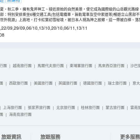
夏、秋三季，擁有鬼斧神工、接近原始的自然美景，使它成為國際級的山岳觀光路線
必遊景點：林木茂盛的美女平、「大自然寶庫」的彌陀介原、雄偉壯觀無比的雪壁奇
部：特別安排乘坐6種交通工具(包括電纜車，無軌電車及空中索道等)暢遊立山黑部
觀峰展望台、位於立山最深的“V” 字山谷的秀麗黑部湖、日本最大拱形水壩黑部大水壩
立山黑部的獨特自然奇觀，其中連接室堂和大觀峰的交通工具~“立山隧道電動巴士”，
部世外桃源」上高地，打卡紅葉初雪秘境，被日本人視為神之故鄉，這一帶被白樺、落
分佈在其間，與高聳的各山群一起構成極美的景色。(註5)
,
22/09
,
29/09
,
06/10
,
13/10
,
20/10
,
06/11
,
13/11
08
行團
|
越南旅行團
|
馬爾代夫旅行團
|
柬埔寨旅行團
|
馬來西亞旅行團
|
沙巴
團
|
西歐旅行團
|
美國旅行團
|
英國旅行團
|
德國旅行團
|
瑞士旅行團
|
意大
|
上海旅行團
|
張家界旅行團
|
北京旅行團
|
桂林旅行團
|
蒙古旅行團
|
雲南
團
|
海南島旅行團
旅遊資訊
旅遊服務
更多服務