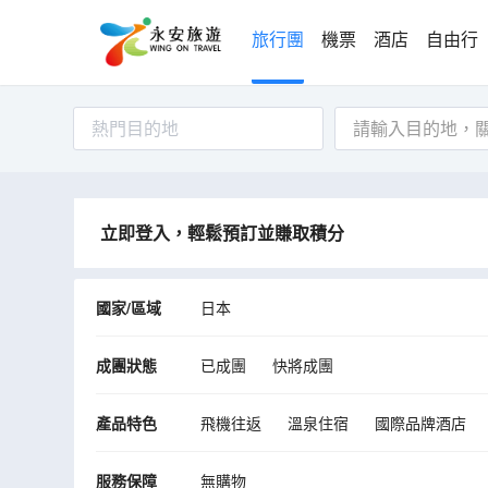
旅行團
機票
酒店
自由行
熱門目的地
立即登入，輕鬆預訂並賺取積分
國家/區域
日本
成團狀態
已成團
快將成團
產品特色
飛機往返
溫泉住宿
國際品牌酒店
服務保障
無購物