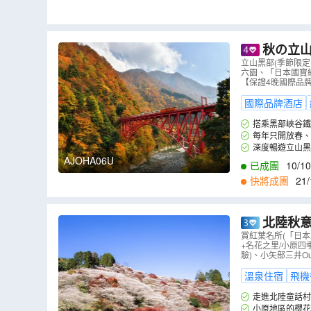
秋の立山黑部 6天紅葉
山深度暢遊
立山黑部(季節限
六園、「日本國寶級
「日本國寶
【保證4晚國際品牌酒店
國際品牌酒店
搭乘黑部峽谷
水壩、歐式古堡風
每年只開放春、
旅。精選立山黑部
深度暢遊立山黑
黑部湖與日本第一
可以完全的欣賞到
AJOHA06U
已成團
10/10
快將成團
21/
北陸秋意
產」白川鄉
賞紅葉名所(「日
+名花之里/小原四
小原四季櫻)
驗)、小矢部三井Out
溫泉住宿
飛機
走進北陸童話村
之久。秋天的合掌
小原地區的櫻花