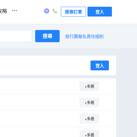
...
攻略
搜尋訂單
登入
搜尋
旅行團報名責任細則
登入
+多選
+多選
+多選
+多選