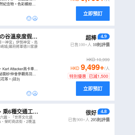
11月15-26日出發適
然紀念物。色彩繽紛的
立即預訂
火の谷溫泉度假酒
4.9
超棒
羽水族館~相遇
第一神宮」伊勢神宮、鳥
已售100+人
10
則評價
崎城(幕府將軍德川家康
HKD
10,999
9,499
+
HKD
/人
t Attacker高卡車等
秘面紗!仲會參觀鳥羽水
特別優惠
已減
1,500
等。(註3)
立即預訂
、乘6種交通工具
4.8
很好
界文化遺產」白
兼六園、「世界文化遺
已售900+人
205
則評價
rk、榮町商店街、2晚溫