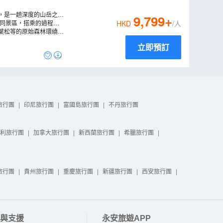
，是一趟深度的山岳之
9,799
+
景、可俯瞰立山黑部阿爾
不同景區，搭乘的過程中
HKD
/人
。
更是日本最高的電動巴
葉松等的原始森林環繞，
立即預訂
旅行團
|
印尼旅行團
|
富國島旅行團
|
不丹旅行團
利旅行團
|
加拿大旅行團
|
新西蘭旅行團
|
希臘旅行團
|
旅行團
|
貴州旅行團
|
重慶旅行團
|
新疆旅行團
|
西安旅行團
|
與支援
永安旅遊APP