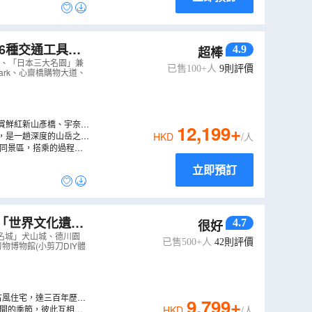
4.9
超棒
名園」兼六園、
寺、「日本三大名園」兼
已售100+人
9
則評價
ark、心齋橋購物大道、
賞鮮紅新山彥橋、宇奈月
12,199
+
盡收眼底。(註3)
，是一趟深度的山岳之
HKD
/人
峰，並探訪V字深谷中的
不同景區，搭乘的過程中
立即預訂
、「世界文化遺
4.7
很好
園+名花之里/
名城」犬山城、德川園
已售500+人
42
則評價
物博物館(小剪刀DIY體
古風住宅，達三百年歷史
9,799
+
盛開的季節，彼此互相競
HKD
/人