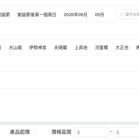
聖誕節
聖誕節後第一個周日
2026年08月
09月
街
犬山城
伊勢神宮
夫婦巖
上高地
河童橋
大正池
永平寺
郡上八幡城
牧歌之裏
橫山展望台
富巖運河環水公
樂園
藤子·F·不二雄博物館
白川鄉合掌村
大矢田神社
名花之
產品起價
價格區間