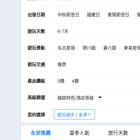
出發日期
中秋節翌日
國慶日
重陽節翌日
10月
11月
12月
遊玩天數
6-7天
遊玩景點
名古屋城
德川園
兼六園
東茶屋
岡崎城
八丁味噌の郷
鳥羽水族館
遊玩交通
機票
刃物屋三秀、關刃物博物館
鈴鹿賽車場
產品鑽級
3鑽
4鑽
高級篩選
線路特色/酒店等級
您的選擇
遊玩城市 | 金澤
永安推薦
當季人氣
旅行天數