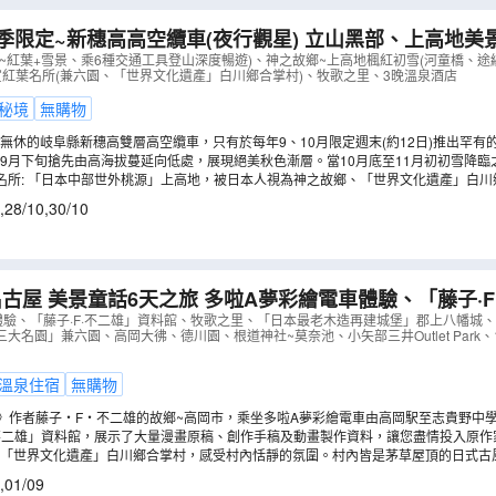
季限定~新穗高高空纜車(夜行觀星) 立山黑部、上高地美景
紅葉+雪景、乘6種交通工具登山深度暢遊、新穗高空中纜
~紅葉+雪景、乘6種交通工具登山深度暢遊)、神之故鄉~上高地楓紅初雪(河童橋、途
賞紅葉名所(兼六園、「世界文化遺產」白川鄉合掌村)、牧歌之里、3晚溫泉酒店
: 10月27,28,30日》
（
AJHAS06N
）
秘境
無購物
無休的岐阜縣新穗高雙層高空纜車，只有於每年9、10月限定週末(約12日)推出罕有
排乘坐高空纜車由新穗高溫泉站出發，前往2156米高空中展望台，以更近距離觀賞令
9月下旬搶先由高海拔蔓延向低處，展現絕美秋色漸層。當10月底至11月初初雪降臨
！(註6)
壩紅葉及藍湖交織的夢幻奇景！特別安排深度暢遊立山黑部，乘坐6種交通工具(包括
名所: 「日本中部世外桃源」上高地，被日本人視為神之故鄉、「世界文化遺產」白
部不同景區，欣賞秋季獨有的自然奇觀。(註3,4)
掌古建築村落、「飛驒美濃紅葉33選之一 」平湯瀑布，秋季震撼的峽谷紅葉美景、以
,
28/10
,
30/10
秋日古典美。(註4)
話6天之旅 多啦A夢彩繪電車體驗、「藤子·F·不二雄」資料
里、「日本最老木造再建城堡」郡上八幡城、「世界文化
體驗、「藤子·F·不二雄」資料館、牧歌之里、「日本最老木造再建城堡」郡上八幡城
大名園」兼六園、高岡大彿、德川園、根道神社~莫奈池、小矢部三井Outlet Park
本三大名園」兼六園、高岡大彿、德川園
（
AJHFS06N
）
溫泉住宿
無購物
》作者藤子‧F‧不二雄的故鄉~高岡市，乘坐多啦A夢彩繪電車由高岡駅至志貴野中
夢元素，最特別的是車門設計成「任意門」，步入車廂猶如進入多啦A夢的童夢時光！(註
·不二雄」資料館，展示了大量漫畫原稿、創作手稿及動畫製作資料，讓您盡情投入原
化的多啦A夢、任意門等模型道具打卡拍照，是漫畫迷絕對不能錯過的朝聖地。(註2)
村「世界文化遺產」白川鄉合掌村，感受村內恬靜的氛圍。村內皆是茅草屋頂的日式古
去的秘密花園~根道神社的莫奈池，宛如莫奈「睡蓮」般絕美池塘，如夢似幻!
,
01/09