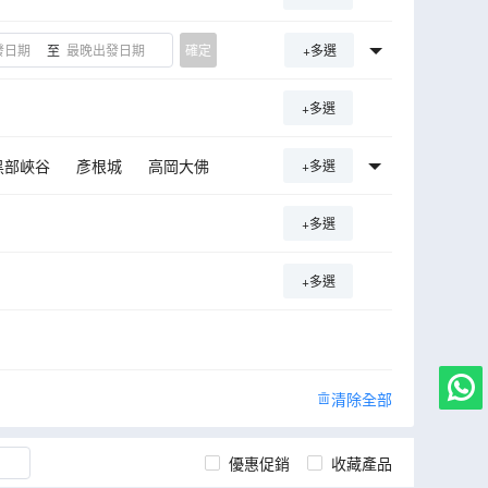
至
確定
+多選
+多選
黑部峽谷
彥根城
高岡大佛
+多選
園
+多選
里
大王Wasabi農場
+多選
清除全部
優惠促銷
收藏產品