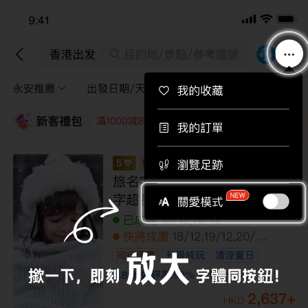
下載APP即送總值$710旅行團優惠券！
下載
香港出發
目的地/景點/參考團號
永安推薦
出發日期/天數
途徑景點
篩選
新客禮包
領取
每位即減220
每位即減160
每位即減120
每位即
名古屋、三重 樂園溫泉6天夏日之旅
【保證入住2晚三重縣美杉火の谷溫泉度假
酒店】、鈴鹿賽車場樂園~包任玩套票、
「日本第一神宮」伊勢神宮、鳥羽水族館~
已成團
25/08
相遇儒艮美人魚、「日本百大名城」岡崎
無購物
賞花
主題樂園
溫泉住宿
親子同樂
城
4.9
分
好評率:
100
%
已售
100+
人
9,499
+
HKD
10,999
HKD
/人
AJHGS06N
特別優惠
已減
1500
到底啦