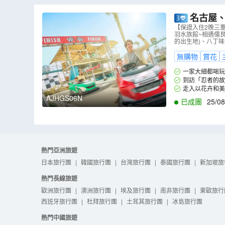
名古屋、
店】、鈴鹿
【保證入住2晚三
羽水族館~相遇儒
儒艮美人魚
的出生地)、八丁味噌
無購物
賞花
一家大細都啱玩的
超人氣遊樂設施! 
到訪「忍者的故
族館，一睹被稱為美
走入以花卉和美
AJHGS06N
已成團
25/08
熱門亞洲旅遊
日本旅行團
|
韓國旅行團
|
台灣旅行團
|
泰國旅行團
|
新加坡旅
熱門長線旅遊
歐洲旅行團
|
澳洲旅行團
|
埃及旅行團
|
南非旅行團
|
東歐旅行
西班牙旅行團
|
杜拜旅行團
|
土耳其旅行團
|
冰島旅行團
熱門中國旅遊