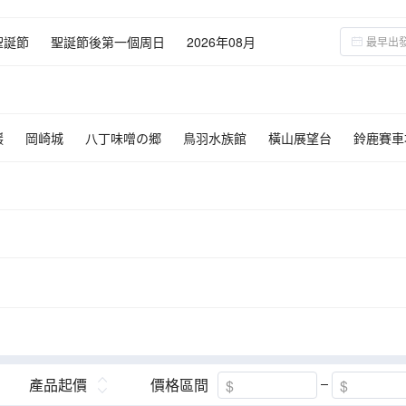
聖誕節
聖誕節後第一個周日
2026年08月
巖
岡崎城
八丁味噌の郷
鳥羽水族館
橫山展望台
鈴鹿賽車
產品起價
價格區間