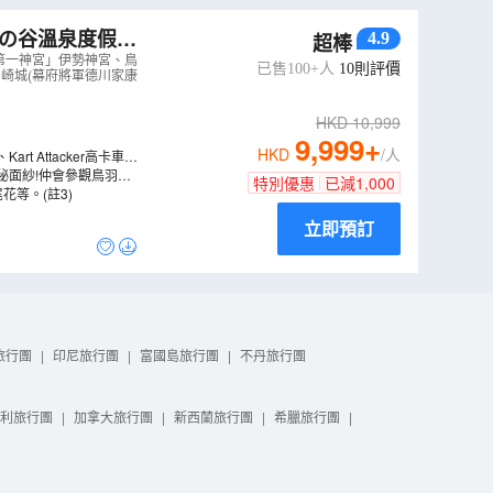
火の谷溫泉度假酒
4.9
超棒
羽水族館~相遇
第一神宮」伊勢神宮、鳥
已售100+人
10
則評價
崎城(幕府將軍德川家康
HKD
10,999
9,999
+
HKD
/人
t Attacker高卡車等
秘面紗!仲會參觀鳥羽水
特別優惠
已減
1,000
等。(註3)
立即預訂
旅行團
|
印尼旅行團
|
富國島旅行團
|
不丹旅行團
利旅行團
|
加拿大旅行團
|
新西蘭旅行團
|
希臘旅行團
|