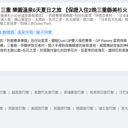
三重 樂園溫泉6天夏日之旅 【保證入住2晚三重縣美杉
賽車場樂園~包任玩套票、「日本第一神宮」伊勢神宮、鳥
重縣美杉火の谷溫泉度假酒店】、鈴鹿賽車場樂園~包任玩套票、伊賀忍者村、「日本
艮美人魚、橫山展望台、夫婦岩、名花之里、名古屋城、德川園、 「日本百大名城」岡
、「日本百大名城」岡崎城
（
AJHGS06N
）
工房見學、岡崎三井Outlet Park
主題樂園
溫泉住宿
親子同樂
「鈴鹿賽車樂園」包任玩套票，體驗Duel GP雙人操控賽車、GP Racers 雲霄飛車、Kar
快到鈴鹿賽車場一圓賽車夢！(註2)
鄉」三重縣，參觀伊賀忍者村，闖入手裡劍與機關屋的秘密基地，揭開傳說背後的神
人魚的原型「儒艮」。(註2)
食的主題公園~名花之里，欣賞隨月變化的四季花卉，如夏季的玫瑰花、繡球花和鳶尾花
行團
|
越南旅行團
|
馬爾代夫旅行團
|
柬埔寨旅行團
|
馬來西亞旅行團
|
沙巴
團
|
西歐旅行團
|
美國旅行團
|
英國旅行團
|
德國旅行團
|
瑞士旅行團
|
意大