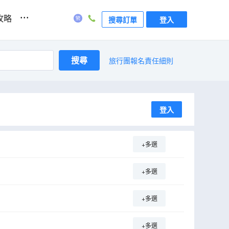
...
攻略
搜尋訂單
登入
搜尋
旅行團報名責任細則
登入
+多選
+多選
+多選
+多選