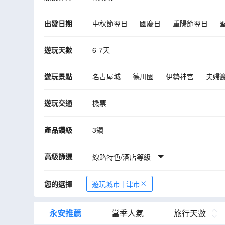
出發日期
中秋節翌日
國慶日
重陽節翌日
遊玩天數
6-7天
遊玩景點
名古屋城
德川園
伊勢神宮
夫婦
遊玩交通
機票
產品鑽級
3鑽
高級篩選
線路特色/酒店等級
您的選擇
遊玩城市 | 津市
永安推薦
當季人氣
旅行天數