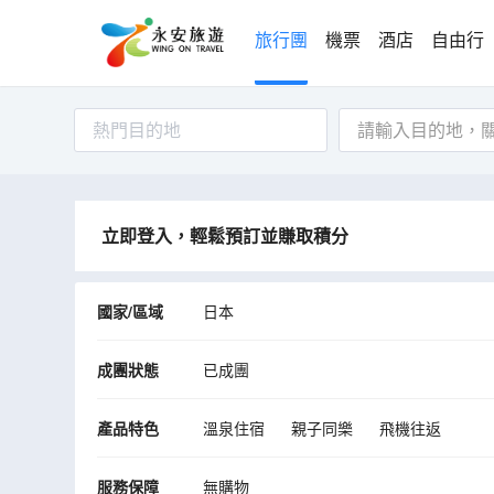
旅行團
機票
酒店
自由行
熱門目的地
立即登入，輕鬆預訂並賺取積分
國家/區域
日本
成團狀態
已成團
產品特色
溫泉住宿
親子同樂
飛機往返
服務保障
無購物