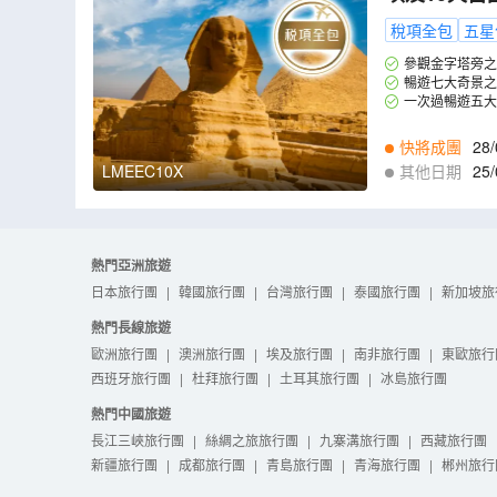
一的金字塔
稅項全包
五星
廟及參觀大
參觀金字塔旁之
暢遊七大奇景之
一次過暢遊五大
前往)，眼界大開。
快將成團
28/
LMEEC10X
其他日期
25/
熱門亞洲旅遊
日本旅行團
|
韓國旅行團
|
台灣旅行團
|
泰國旅行團
|
新加坡旅
熱門長線旅遊
歐洲旅行團
|
澳洲旅行團
|
埃及旅行團
|
南非旅行團
|
東歐旅行
西班牙旅行團
|
杜拜旅行團
|
土耳其旅行團
|
冰島旅行團
熱門中國旅遊
長江三峽旅行團
|
絲綢之旅旅行團
|
九寨溝旅行團
|
西藏旅行團
新疆旅行團
|
成都旅行團
|
青島旅行團
|
青海旅行團
|
郴州旅行