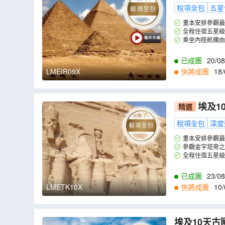
景之一的金
稅項全包
五星
大神廟及參
重本安排參觀最
寶。
全程住宿五星級
乘坐內陸航機由
已成團
20/08
08/10
,
13/10
,
15
LMEIR09X
快將成團
18/
2
,
02/03
,
04/03
,
0
埃及1
精選
景之一的金
稅項全包
深度
大神廟及參
重本安排參觀最
寶。
參觀金字塔旁之
全程住宿五星級
已成團
23/08
29/11
,
06/12
,
13
LMETK10X
快將成團
10/
4
,
11/04
,
18/04
,
2
埃及10天