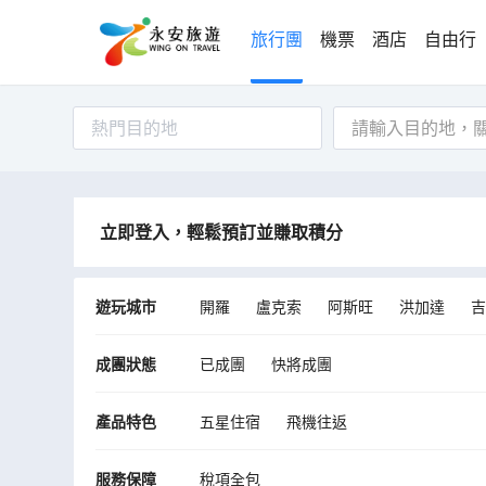
旅行團
機票
酒店
自由行
熱門目的地
立即登入，輕鬆預訂並賺取積分
遊玩城市
開羅
盧克索
阿斯旺
洪加達
吉
成團狀態
已成團
快將成團
產品特色
五星住宿
飛機往返
服務保障
稅項全包