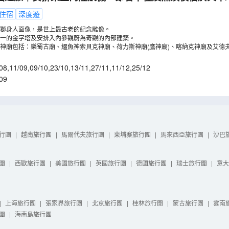
及獅身人面像/全程住宿五星級酒店及尼羅河五星級遊船/
住宿
深度遊
埃及博物館【稅項全包】
（
LMEEC10X
）
獅身人面像，是世上最古老的紀念雕像。
一的金字塔及安排入內參觀蔚為奇觀的內部建築。
神廟包括：樂蜀古廟、鱷魚神索貝克神廟、荷力斯神廟(鷹神廟)、喀納克神廟及艾德夫
08
,
11/09
,
09/10
,
23/10
,
13/11
,
27/11
,
11/12
,
25/12
09
行團
|
越南旅行團
|
馬爾代夫旅行團
|
柬埔寨旅行團
|
馬來西亞旅行團
|
沙巴
團
|
西歐旅行團
|
美國旅行團
|
英國旅行團
|
德國旅行團
|
瑞士旅行團
|
意大
|
上海旅行團
|
張家界旅行團
|
北京旅行團
|
桂林旅行團
|
蒙古旅行團
|
雲南
團
|
海南島旅行團