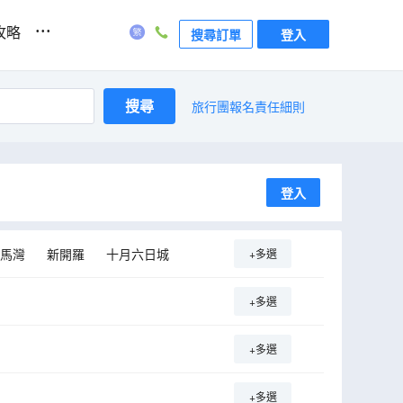
...
攻略
搜尋訂單
登入
搜尋
旅行團報名責任細則
登入
馬灣
新開羅
十月六日城
+多選
+多選
+多選
+多選