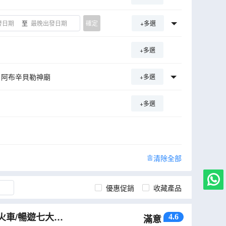
至
確定
+多選
+多選
阿布辛貝勒神廟
+多選
+多選
清除全部
優惠促銷
收藏產品
火車/暢遊七大奇
4.6
滿意