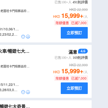
船/一次過暢遊五
已售100+人
491
則評價
HKD
22,999
法老圖坦卡門陪葬品珍
15,999
+
HKD
/人
限額優惠
已減
7,000
01/10
,
06/10
,
立即預訂
2
,
23/02
,
25/0
火車/暢遊七大奇
4.6
滿意
船/一次過暢遊五
已售100+人
169
則評價
HKD
22,999
法老圖坦卡門陪葬品珍
15,999
+
HKD
/人
限額優惠
已減
7,000
15/11
,
22/11
,
立即預訂
3
,
28/03
,
04/0
/暢遊七大奇景之