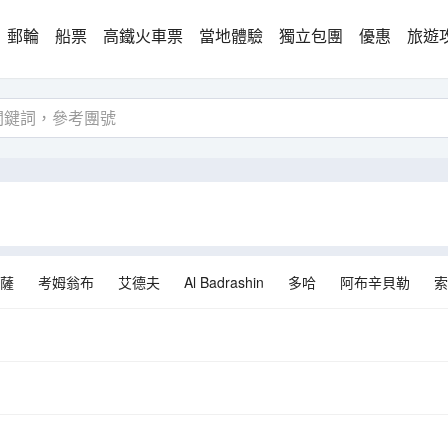
郵輪
船票
高鐵火車票
當地體驗
獨立包團
優惠
旅遊
薩
考姆翁布
艾德夫
Al Badrashin
多哈
阿布辛貝勒
索