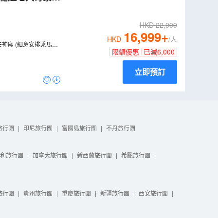
一次過暢遊五大神
HKD
22,999
16,999
+
HKD
/人
神廟 (細意安排乘馬車
限額優惠
已減
6,000
立即預訂
旅行團
|
印尼旅行團
|
富國島旅行團
|
不丹旅行團
利旅行團
|
加拿大旅行團
|
新西蘭旅行團
|
希臘旅行團
|
旅行團
|
貴州旅行團
|
重慶旅行團
|
新疆旅行團
|
西安旅行團
|