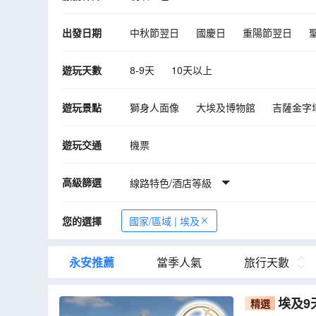
出發日期
中秋節翌日
國慶日
重陽節翌日
10月
11月
12月
2027年01月
遊玩天數
8-9天
10天以上
09月
10月
11月
12月
遊玩景點
獅身人面像
大埃及博物館
吉薩金字
阿布辛布神殿
喀納克神廟
喀納克神
遊玩交通
機票
高級篩選
線路特色/酒店等級
您的選擇
國家/區域 | 埃及
永安推薦
當季人氣
旅行天數
埃及9
精選