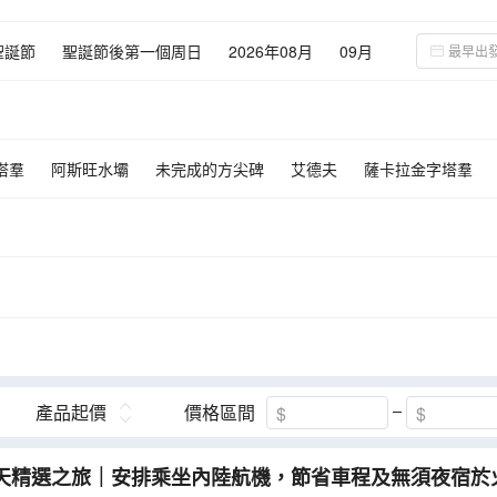
聖誕節
聖誕節後第一個周日
2026年08月
09月
02月
03月
04月
05月
06月
07月
08月
塔羣
阿斯旺水壩
未完成的方尖碑
艾德夫
薩卡拉金字塔羣
廟
帝皇谷
乘船遊紅海
乘船遊紅海
產品起價
價格區間
天精選之旅｜安排乘坐內陸航機，節省車程及無須夜宿於