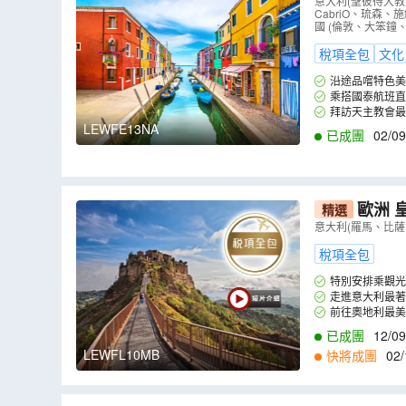
FE13NA
）
意大利(聖彼得大
CabriO、琉森
國 (倫敦、大笨鐘
稅項全包
文化
沿途品嚐特色美
湯，並安排6晚於
乘搭國泰航班直
拜訪天主教會最
LEWFE13NA
已成團
02/09
歐洲 
精選
旅、天空之城
意大利(羅馬、比薩
（
LEWFL1
稅項全包
特別安排乘觀光
走進意大利最著
前往奧地利最美
已成團
12/09
LEWFL10MB
快將成團
02/