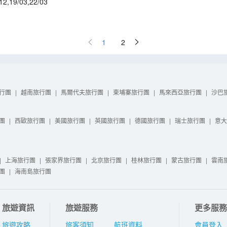
12
,
19/03
,
22/03
1
2
行團
|
越南旅行團
|
馬爾代夫旅行團
|
柬埔寨旅行團
|
馬來西亞旅行團
|
沙巴
團
|
西歐旅行團
|
美國旅行團
|
英國旅行團
|
德國旅行團
|
瑞士旅行團
|
意大
|
上海旅行團
|
張家界旅行團
|
北京旅行團
|
桂林旅行團
|
蒙古旅行團
|
雲南
團
|
海南島旅行團
旅遊資訊
旅遊服務
更多服務
旅遊攻略
旅客須知
航班資料
會員登入