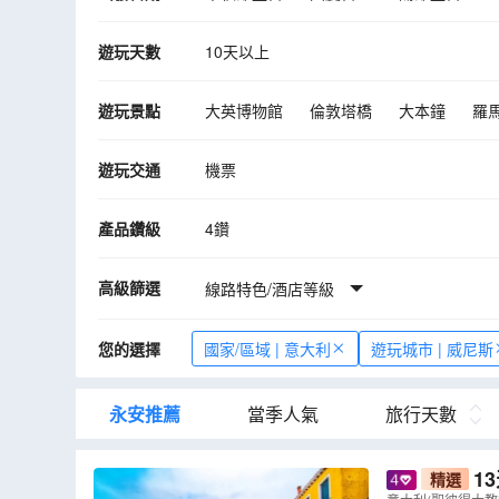
10月
11月
12月
2027年01月
遊玩天數
10天以上
遊玩景點
大英博物館
倫敦塔橋
大本鐘
羅
聖馬爾谷聖殿宗主教座堂
布拉諾島
遊玩交通
機票
斯卡拉歌劇院
聖心堂
蒙馬特高地
黃金屋頂
白露裏治奧
盧加諾
修
產品鑽級
4鑽
Heididorf - The Original
貝爾尼納快車
高級篩選
米高安哲奴廣場
線路特色/酒店等級
帕瑪
威尼斯
阿
巴黎
索倫托
「那不勒斯灣的懸崖小
您的選擇
國家/區域 | 意大利
遊玩城市 | 威尼斯
摩德納
博洛尼亞
巴黎
威尼斯
倫敦
維羅納
世界文化遺產～五漁村
永安推薦
當季人氣
旅行天數
1
精選