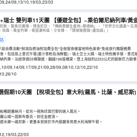
09
,
24/09
,
13/10
,
19/03
,
23/03
+瑞士 雙列車11天團 【優遊全包】~乘伯爾尼納列車/黃
歐洲最大萊茵河瀑布、世界文化遺產五漁村、建築奇蹟比
威尼斯、聖馬可廣場、博洛尼亞、「傳統黑醋生產地~摩德納」、「世界文化遺產～五漁村
、琉森、黃金列車、萊茵瀑布區、少女峰、「環保無煙城~盧加諾」)
、著名冰川科莫湖、餐食全包/無自費項目
（
LEMIS11MB
路
不設自費活動*稅項及燃油附加費全包*全程餐食連當地特色美食*免收旅行團服務費
食，包括島上意式午餐(墨汁意粉及海鮮籃)、瑞士芝士火鍋、瑞士特色豬手餐、意式燴
於酒店享用晚餐。
納列車，沿途穿過55條隧道、翻越196座橋梁，登上海拔約2253公尺的歐斯匹力歐
,
10/09
,
14/09
,
17/09
,
21/09
,
28/09
,
08/10
,
12/10
,
22/10
10
,
26/10
選假期10天團 【稅項全包】意大利(羅馬、比薩、威尼斯
克、施華洛世奇水晶專門店)、瑞士(琉森)、法國(巴黎、蒙
船暢遊塞納河，從另一視角欣賞巴黎的迷人風光。
麗山城～茵斯布魯克，前往金屋頂。
遊水鄉～威尼斯，更重本安排於市內餐廳享用意大利海鮮午餐。
12
,
19/03
,
22/03