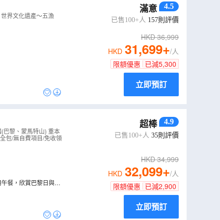
4.5
滿意
、世界文化遺產～五漁
已售100+人
157
則評價
HKD
36,999
31,699
+
HKD
/人
限額優惠
已減
5,300
立即預訂
4.9
超棒
(巴黎、蒙馬特山) 重本
已售100+人
35
則評價
全包/無自費項目/免收領
HKD
34,999
32,099
+
HKD
/人
用午餐，欣賞巴黎日與夜
限額優惠
已減
2,900
立即預訂