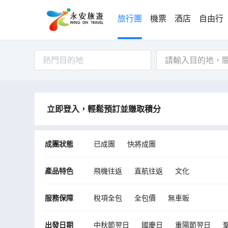
旅行團
機票
酒店
自由行
熱門目的地
立即登入，輕鬆預訂並賺取積分
成團狀態
已成團
快將成團
產品特色
飛機往返
直航往返
文化
服務保障
稅項全包
全包價
無車販
出發日期
中秋節翌日
國慶日
重陽節翌日