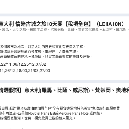
意大利 情迷古城之旅10天團【稅項全包】
（
LEIIA10N
）
、羅馬、天空之城～白露里治奧、佛羅倫斯、比薩、世界文化遺產～五漁村、威尼斯
多個城市及地區，對意大利的歷史和文化有更深入了解。
讓你親身體驗埋藏百多年後，重現世上之羅馬古城。
高領袖教宗的駐地～梵蒂岡，欣賞文藝復興式的設計及建築。
,
22/11
,
06/12
,
25/12
,
07/02
11
,
26/12
,
18/03
,
21/03
,
27/03
精選假期】意大利(羅馬、比薩、威尼斯)、梵蒂岡、奧地
晶世界)、瑞士(琉森)、法國(巴黎) 10天團 【全包價】
（
設自費活動*稅項及燃油附加費全包*全程餐食連當地特色美食*免收旅行團服務費
酒店~四星級Novotel Paris Est或Mercure Paris Hotel或同級。
船暢遊塞納河，從另一視角欣賞巴黎的迷人風光。