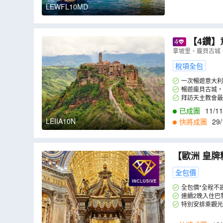
LEWFL10MD
【4鑽】
拿坡里、龐貝古城
稅項全包
一次暢遊意大利
暢遊龐貝古城，
拜訪天主教會最
已成團
11/11
LEIIA10N
快將成團
29/
【歐洲 皇牌
施華洛世奇水
全包價
）
全包價*全程不
連續2晚入住巴黎市內
特別安排乘觀光