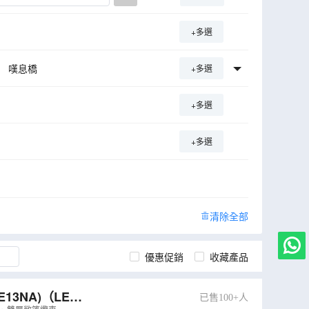
+多選
嘆息橋
+多選
廣場
埃馬努埃萊二世拱廊
+多選
科莫湖
萊茵瀑布
隱修院
+多選
列支登士敦
爾馬
施維茨齒軌鐵路列車
靜優美之都」 水鄉威尼斯
清除全部
白露里治奧
佛羅倫斯
優惠促銷
收藏產品
13NA)
（
LEW
已售100+人