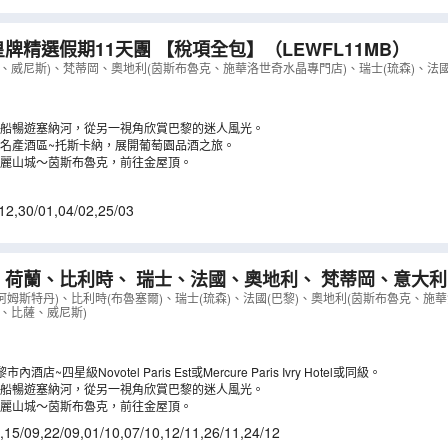
皇牌精選假期11天團 【稅項全包】
（
LEWFL11MB
）
、威尼斯)、梵蒂岡、奧地利(茵斯布魯克、施華洛世奇水晶專門店)、瑞士(琉森)、法國
船暢遊塞納河，從另一視角欣賞巴黎的迷人風光。
名產酒區~托斯卡納，展開葡萄園品酒之旅。
麗山城～茵斯布魯克，前往金屋頂。
12
,
30/01
,
04/02
,
25/03
 荷蘭、比利時、 瑞士、法國、奧地利、 梵蒂岡、意大利
光船遊塞納河、茵斯布魯克-金屋頂、世界七大建築奇觀~
(阿姆斯特丹)、比利時(布魯塞爾)、瑞士(琉森)、法國(巴黎)、奧地利(茵斯布魯克、施
、比薩、威尼斯)
登士敦
（
LEWFL13N
）
店~四星級Novotel Paris Est或Mercure Paris Ivry Hotel或同級。
船暢遊塞納河，從另一視角欣賞巴黎的迷人風光。
麗山城～茵斯布魯克，前往金屋頂。
,
15/09
,
22/09
,
01/10
,
07/10
,
12/11
,
26/11
,
24/12