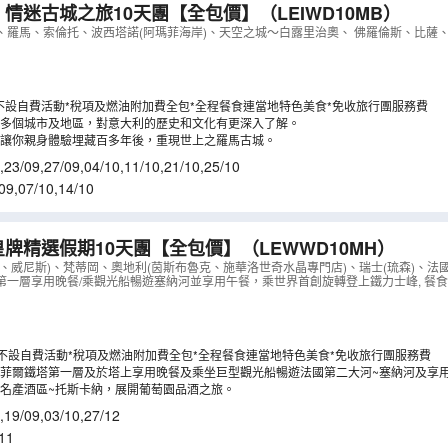
 情迷古城之旅10天團【全包價】
（
LEIWD10MB
）
、羅馬、索倫托、波西塔諾(阿瑪菲海岸)、天空之城～白露里治奧、 佛羅倫斯、比薩
不設自費活動*稅項及燃油附加費全包*全程餐食連當地特色美食*免收旅行團服務費
多個城市及地區，對意大利的歷史和文化有更深入了解。
讓你親身體驗埋藏百多年後，重現世上之羅馬古城。
,
23/09
,
27/09
,
04/10
,
11/10
,
21/10
,
25/10
09
,
07/10
,
14/10
皇牌精選假期10天團【全包價】
（
LEWWD10MH
）
、威尼斯)、梵蒂岡、奧地利(茵斯布魯克、施華洛世奇水晶專門店)、瑞士(琉森)、法國
第一層享用晚餐/乘觀光船暢遊塞納河並享用午餐，乘世界首創旋轉登上鐵力士峰, 餐食
程不設自費活動*稅項及燃油附加費全包*全程餐食連當地特色美食*免收旅行團服務費
菲爾鐵塔第一層及於塔上享用晚餐及乘坐巨型觀光船暢遊法國第二大河~塞納河及享
名產酒區~托斯卡納，展開葡萄園品酒之旅。
,
19/09
,
03/10
,
27/12
11