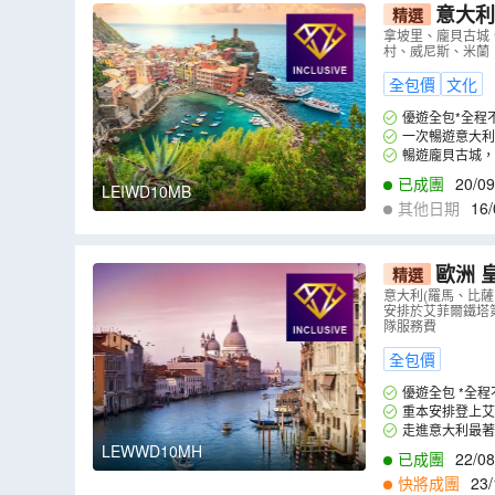
意大利
精選
拿坡里、龐貝古城
村、威尼斯、米蘭
全包價
文化
優遊全包*全程
一次暢遊意大利
暢遊龐貝古城，
已成團
20/09
LEIWD10MB
其他日期
16/
歐洲 
精選
意大利(羅馬、比薩
安排於艾菲爾鐵塔
隊服務費
全包價
優遊全包 *全
重本安排登上艾
截然不同的景色。
走進意大利最著
LEWWD10MH
已成團
22/08
快將成團
23/