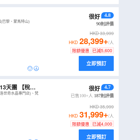
4.8
很好
(巴黎、蒙馬特山)
90
則評價
HKD
33,999
28,399
+
HKD
/人
限額優惠
已減
5,600
立即預訂
13天團 【稅項
4.7
很好
比薩斜塔、郵票
華洛世奇水晶專門店)、梵
已售100+人
187
則評價
HKD
35,999
31,999
+
HKD
/人
限額優惠
已減
4,000
立即預訂