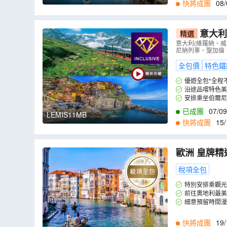
快將成團
08/
意大利
精選
登少女峰、
意大利(維羅納、
尼納列車、聖加倫
摩德納品醋
全包價
特色鐵
優遊全包*全程
沿途品嚐特色美
1湯，並安排3晚
安排乘坐伯爾尼
美景色。
已成團
07/09
LEMIS11MB
快將成團
15/
歐洲 皇牌精
利(茵斯布魯
稅項全包
FL10MD
）
特別安排乘觀光
前往奧地利最美
細意預留時間漫
快將成團
19/