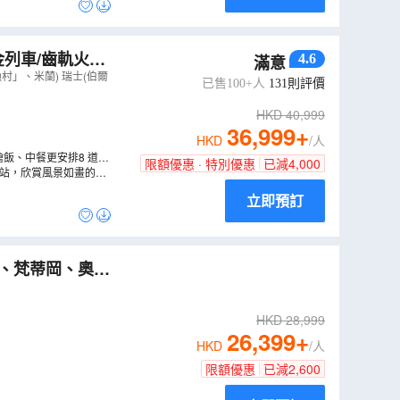
金列車/齒軌火車
4.6
滿意
薩、傳統黑醋地
」、米蘭) 瑞士(伯爾
已售100+人
131
則評價
）
HKD
40,999
36,999
+
HKD
/人
飯、中餐更安排8 道菜
限額優惠 · 特別優惠
已減
4,000
車站，欣賞風景如畫的絕
立即預訂
)、梵蒂岡、奧地
馬特山)
（
LEW
HKD
28,999
26,399
+
HKD
/人
限額優惠
已減
2,600