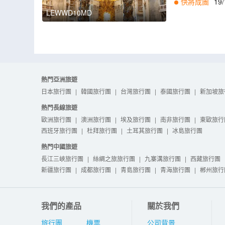
快將成團
19/
LEWWD10MD
熱門亞洲旅遊
日本旅行團
|
韓國旅行團
|
台灣旅行團
|
泰國旅行團
|
新加坡旅
熱門長線旅遊
歐洲旅行團
|
澳洲旅行團
|
埃及旅行團
|
南非旅行團
|
東歐旅行
西班牙旅行團
|
杜拜旅行團
|
土耳其旅行團
|
冰島旅行團
熱門中國旅遊
長江三峽旅行團
|
絲綢之旅旅行團
|
九寨溝旅行團
|
西藏旅行團
新疆旅行團
|
成都旅行團
|
青島旅行團
|
青海旅行團
|
郴州旅行
我們的產品
關於我們
旅行團
機票
公司背景