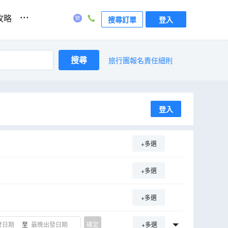
...
攻略
搜尋訂單
登入
搜尋
旅行團報名責任細則
登入
+多選
+多選
+多選
至
確定
+多選