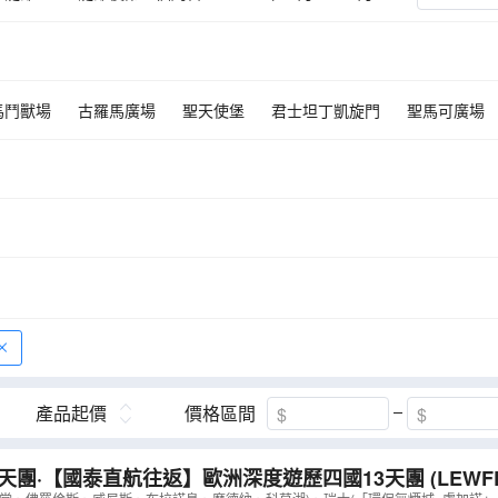
02月
03月
馬鬥獸場
古羅馬廣場
聖天使堡
君士坦丁凱旋門
聖馬可廣場
少女峯
聖彼得大教堂
比薩斜塔
布魯塞爾大廣場
米蘭大教堂
小丘廣場
龐貝古城考古​​遺址
垂死獅子像
鐵力士山
五漁村
道院圖書館
海神噴泉
百草廣場
布拉廣場
大衛像
聖勒彌爵
梵蒂岡
威尼斯
列支登士敦
施泰因
因特拉肯-琉森快線
姆斯特丹
慕尼黑
斯特拉斯堡
伊爾河小法蘭西區
聖加倫
科
鎮」 索倫托
「火山塵封的古城」 龐貝古城
聖母院主教堂
「寧
琉森
鐵力士峰~乘世界首創旋轉360度吊車
薩爾斯堡
拿坡里
巴黎遊
玻璃船暢遊荷蘭運河
米蘭
產品起價
價格區間
3天團·【國泰直航往返】歐洲深度遊歷四國13天團 (LEWFE