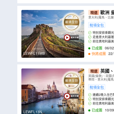
歐洲 
精選
意大利(羅馬、比薩
稅項全包
特別安排乘觀光
走進意大利最著
前往奧地利最美
已成團
06/02
LEWFL11MB
快將成團
22/
英國、
精選
全包】乘觀
英國(倫敦)、荷蘭
蒂岡、意大利(羅馬
小國~列支
稅項全包
連續2晚入住巴黎市內酒
特別安排乘觀光
前往奧地利最美
已成團
10/09
LEWFL13N