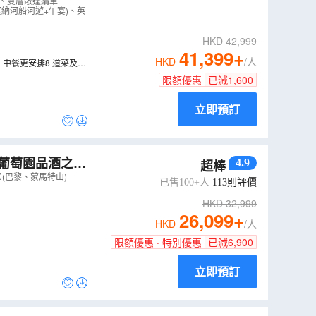
」、雙層敞篷纜車
塞納河船河遊+午宴)、英
HKD
42,999
41,399
+
HKD
/人
中餐更安排8 道菜及1
限額優惠
已減
1,600
立即預訂
、葡萄園品酒之
4.9
超棒
斯布魯克-金屋頂
(巴黎、蒙馬特山)
已售100+人
113
則評價
HKD
32,999
26,099
+
HKD
/人
限額優惠 · 特別優惠
已減
6,900
立即預訂