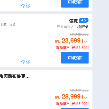
立即預訂
4.5
滿意
、帕瑪、米蘭
已售100+人
14
則評價
HKD
28,999
23,699
+
HKD
/人
限額優惠
已減
5,300
立即預訂
利(茵斯布魯克、
LEWWD10MD
HKD
31,999
28,999
+
HKD
/人
限額優惠
已減
3,000