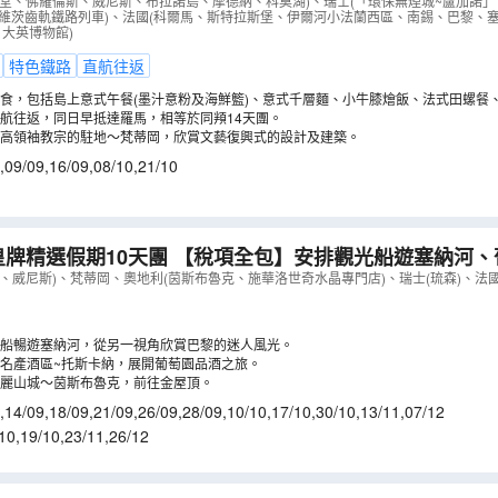
教堂、佛羅倫斯、威尼斯、布拉諾島、摩德納、科莫湖)、瑞士(「環保無煙城~盧加諾
、施維茨齒軌鐵路列車)、法國(科爾馬、斯特拉斯堡、伊爾河小法蘭西區、南錫、巴黎、
、大英博物館)
特色鐵路
直航往返
食，包括島上意式午餐(墨汁意粉及海鮮籃)、意式千層麵、小牛膝燴飯、法式田螺餐、
酒店享用晚餐。
航往返，同日早抵達羅馬，相等於同頖14天團。
高領袖教宗的駐地～梵蒂岡，欣賞文藝復興式的設計及建築。
,
09/09
,
16/09
,
08/10
,
21/10
皇牌精選假期10天團 【稅項全包】安排觀光船遊塞納河
～白露里治奧、世界首創360度旋轉吊車-鐵力士峰、茵
、威尼斯)、梵蒂岡、奧地利(茵斯布魯克、施華洛世奇水晶專門店)、瑞士(琉森)、法國
0MB
）
船暢遊塞納河，從另一視角欣賞巴黎的迷人風光。
名產酒區~托斯卡納，展開葡萄園品酒之旅。
麗山城～茵斯布魯克，前往金屋頂。
,
14/09
,
18/09
,
21/09
,
26/09
,
28/09
,
10/10
,
17/10
,
30/10
,
13/11
,
07/12
10
,
19/10
,
23/11
,
26/12