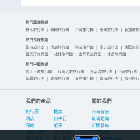
熱門亞洲旅遊
日本旅行團
|
韓國旅行團
|
台灣旅行團
|
泰國旅行團
|
新加坡旅
熱門長線旅遊
歐洲旅行團
|
澳洲旅行團
|
埃及旅行團
|
南非旅行團
|
東歐旅行
西班牙旅行團
|
杜拜旅行團
|
土耳其旅行團
|
冰島旅行團
熱門中國旅遊
長江三峽旅行團
|
絲綢之旅旅行團
|
九寨溝旅行團
|
西藏旅行團
新疆旅行團
|
成都旅行團
|
青島旅行團
|
青海旅行團
|
郴州旅行
我們的產品
關於我們
旅行團
機票
公司背景
酒店
自由行
最新動向
郵輪
船票
新聞發佈
高鐵火車票
當地體驗
分行位置
港玩港食
獨立包團
人才招聘及發展