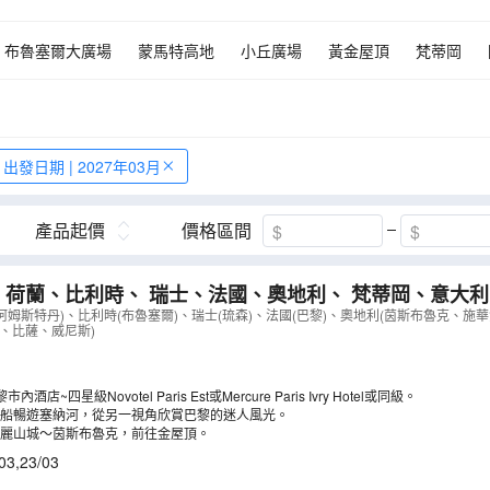
布魯塞爾大廣場
蒙馬特高地
小丘廣場
黃金屋頂
梵蒂岡
鐵力士峰~乘世界首創旋轉360度吊車
巴黎
倫敦
玻璃船暢遊
出發日期 | 2027年03月
產品起價
價格區間
 荷蘭、比利時、 瑞士、法國、奧地利、 梵蒂岡、意大利
光船遊塞納河、茵斯布魯克-金屋頂、世界七大建築奇觀~
(阿姆斯特丹)、比利時(布魯塞爾)、瑞士(琉森)、法國(巴黎)、奧地利(茵斯布魯克、施
、比薩、威尼斯)
登士敦
（
LEWFL13N
）
店~四星級Novotel Paris Est或Mercure Paris Ivry Hotel或同級。
船暢遊塞納河，從另一視角欣賞巴黎的迷人風光。
麗山城～茵斯布魯克，前往金屋頂。
03
,
23/03