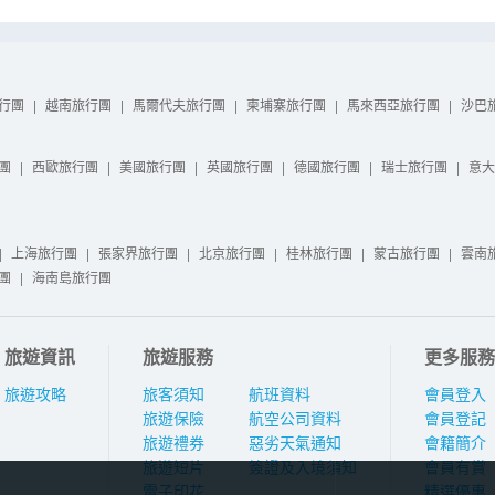
行團
|
越南旅行團
|
馬爾代夫旅行團
|
柬埔寨旅行團
|
馬來西亞旅行團
|
沙巴
團
|
西歐旅行團
|
美國旅行團
|
英國旅行團
|
德國旅行團
|
瑞士旅行團
|
意大
|
上海旅行團
|
張家界旅行團
|
北京旅行團
|
桂林旅行團
|
蒙古旅行團
|
雲南
團
|
海南島旅行團
旅遊資訊
旅遊服務
更多服務
旅遊攻略
旅客須知
航班資料
會員登入
旅遊保險
航空公司資料
會員登記
旅遊禮券
惡劣天氣通知
會籍簡介
旅遊短片
簽證及入境須知
會員有賞
電子印花
精選優惠