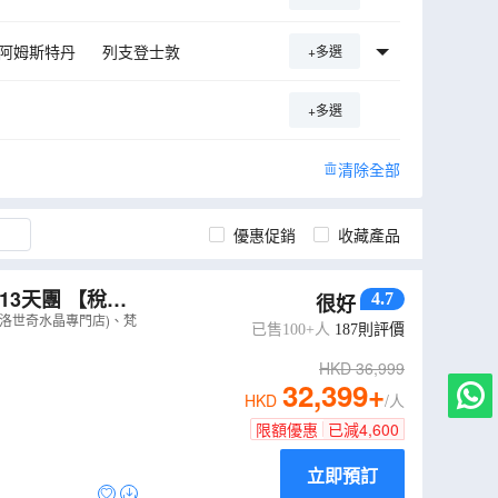
阿姆斯特丹
列支登士敦
+多選
荷蘭運河
+多選
清除全部
優惠促銷
收藏產品
13天團 【稅項
4.7
很好
比薩斜塔、郵票
華洛世奇水晶專門店)、梵
已售100+人
187
則評價
HKD
36,999
32,399
+
HKD
/人
限額優惠
已減
4,600
立即預訂