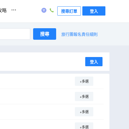
...
攻略
搜尋訂單
登入
搜尋
旅行團報名責任細則
登入
+多選
+多選
+多選
+多選