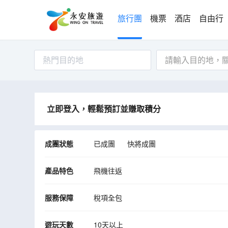
旅行團
機票
酒店
自由行
熱門目的地
立即登入，輕鬆預訂並賺取積分
成團狀態
已成團
快將成團
產品特色
飛機往返
服務保障
稅項全包
遊玩天數
10天以上