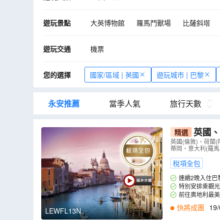
遊玩景點
大英博物館
羅馬鬥獸場
比薩斜塔
威尼斯
「寧靜優美之都」 水鄉威尼斯
遊玩交通
機票
您的選擇
國家/區域 | 英國
遊玩城市 | 巴黎
永安推薦
當季人氣
旅行天數
英國、
精選
全包】乘觀
英國(倫敦)、荷蘭
蒂岡、意大利(羅馬
小國~列支
稅項全包
連續2晚入住巴黎市內酒
特別安排乘觀光
前往奧地利最美
快將成團
19/
LEWFL13N