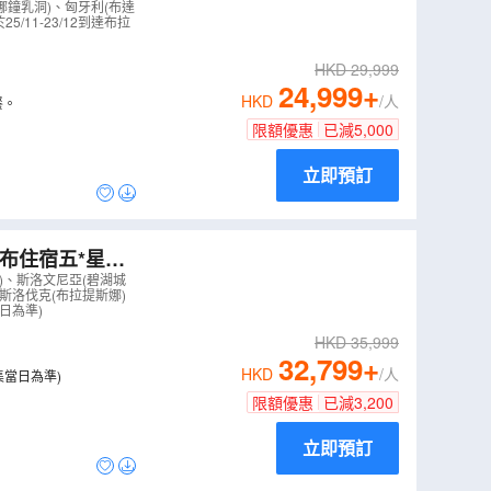
界自然遺產」十
娜鐘乳洞)、匈牙利(布達
11-23/12到達布拉
HKD
29,999
24,999
+
HKD
/人
餐。
限額優惠
已減
5,000
立即預訂
布住宿五*星
洛夫古城/維也納
)、斯洛文尼亞(碧湖城
斯洛伐克(布拉提斯娜)
日為準)
HKD
35,999
32,799
+
HKD
/人
集當日為準)
限額優惠
已減
3,200
立即預訂