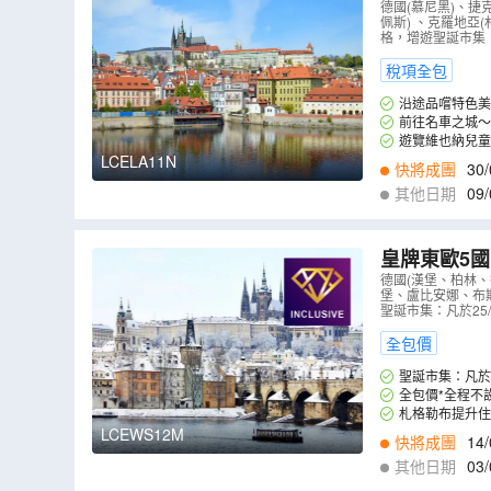
特、維也納
德國(慕尼黑)、捷
佩斯) 、克羅地亞
六湖國家公
格，增遊聖誕市集
稅項全包
沿途品嚐特色美
前往名車之城～
遊覽維也納兒童
LCELA11N
快將成團
30/
其他日期
09/
皇牌東歐5國
級、於布拉
德國(漢堡、柏林、
堡、盧比安娜、布斯
美泉宮、安
聖誕市集：凡於25
全包價
聖誕市集：凡於
全包價*全程不
札格勒布提升住宿五
LCEWS12M
快將成團
14/
其他日期
03/