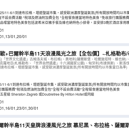
25/11-6/1到達布拉格，增遊聖誕市集，感受歐洲濃厚聖誕氣氛(所有開放時間均以市
程不設自費活動 *稅項及燃油附加費全包 *全程餐食連當地特色美食 *免收旅行團服務
品嚐當地特色美食包括波希米亞豬手餐及維也納特色小排骨，並安排3晚於酒店享用
01
01
,
13/01
,
20/01
歐+巴爾幹半島11天浪漫風光之旅【全包價】~札格勒布/
格享用米芝蓮推薦餐、「世界文化遺產」哈爾施塔特/維也
克(「世界文化遺產」古姆洛夫城、布拉格)、奧地利(薩爾斯堡、哈爾施塔特、維也納)
克羅地亞(札格勒布、「世界自然遺產」十六湖國家公園)、匈牙利(布達佩斯) 、斯洛伐
遊、卡羅維域溫泉區、餐食全包/無自費
（
LCEWB11M
）
-6/1到達布拉格，增遊聖誕市集，感受歐洲濃厚聖誕氣氛(所有開放時間均以市集當日為準)
25/11-6/1到達布拉格，增遊聖誕市集，感受歐洲濃厚聖誕氣氛(所有開放時間均以市集
行團服務費*稅項及燃油附加費全包*全程不設自費活動*全程餐食連當地特色美食
Sheraton Zagreb 或Doubletree By Hilton Hotel或同級
01
01
,
16/01
,
23/01
,
30/01
爾幹半島11天皇牌浪漫風光之旅 慕尼黑、布拉格、薩爾