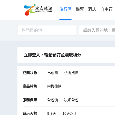
旅行團
機票
酒店
自由行
熱門目的地
立即登入，輕鬆預訂並賺取積分
成團狀態
已成團
快將成團
產品特色
飛機往返
服務保障
全包價
稅項全包
遊玩天數
8-9天
10天以上