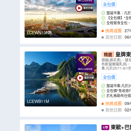
全包價
聖誕市集：凡於
【全包價】*全
全程餐食全包，
快將成團
27/
LCEWN10NB
其他日期
06/
皇牌東
精選
級、於布拉
德國(慕尼黑)、捷
布斯當娜鐘乳洞)、
多瑙河船河
集:凡於25/11
全包價
聖誕市集:凡於
全包價*免收旅
於札格勒布住宿五星級 
LCEWB11M
快將成團
09/
其他日期
02/
東歐+巴