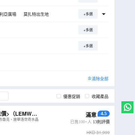
利亞廣場
莫扎特出生地
+多選
德城堡
基姆湖
楚格峯
+多選
哈爾施塔特
紐倫堡
布拉格古堡
市政廳
+多選
格
碧湖
札格勒布
國王湖
札格勒布
清除全部
優惠促銷
收藏產品
歐洲的瑰寶9天團 <全包價>
（
LEMWV0
4.5
滿意
斯布魯克、施華洛世奇水晶
已售100+人
13
則評價
HKD
31,999