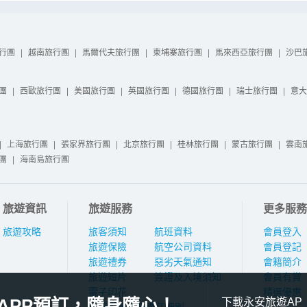
行團
|
越南旅行團
|
馬爾代夫旅行團
|
柬埔寨旅行團
|
馬來西亞旅行團
|
沙巴
團
|
西歐旅行團
|
美國旅行團
|
英國旅行團
|
德國旅行團
|
瑞士旅行團
|
意大
|
上海旅行團
|
張家界旅行團
|
北京旅行團
|
桂林旅行團
|
蒙古旅行團
|
雲南
團
|
海南島旅行團
旅遊資訊
旅遊服務
更多服務
旅遊攻略
旅客須知
航班資料
會員登入
旅遊保險
航空公司資料
會員登記
旅遊禮券
惡劣天氣通知
會籍簡介
旅遊短片
簽證及入境須知
會員有賞
電子印花
精選優惠
APP預訂，隨身隨心！
下載永安旅遊AP