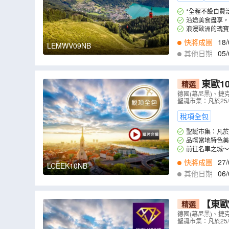
*全程不設自費
沿途美食盡享，
歌舞表演及享用晚
浪漫歐洲的瑰寶
快將成團
18/
LEMWV09NB
其他日期
05/
東歐1
精選
產~哈爾施
德國(慕尼黑)、捷
聖誕市集：凡於25
色烤鴨肝、
稅項全包
聖誕市集：凡於
品嚐當地特色美
前往名車之城～
快將成團
27/
LCEEK10NB
其他日期
06/
【東歐
精選
價】~「世
德國(慕尼黑)、捷
聖誕市集：凡於25
品嚐波希米