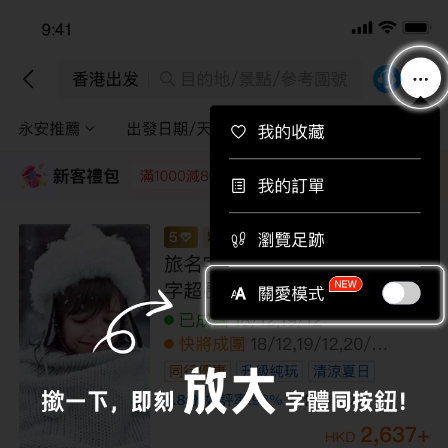
下載APP即送總值$710旅行團優惠券！
下載
香港出發
目的地/景點/參考團號
永安推薦
出發日期/天數
途徑景點
篩選
新客禮包
領取
每位即減220
每位即減160
每位即減120
每位即
【4鑽】【中亞細亞】哈薩克 7天探索
之旅
其他日期
03/09,10/09,17/09,24/09
全包價
19,999
+
HKD
23,999
HKD
/人
LMKCZ07NL
限額優惠
已減
4000
到底啦