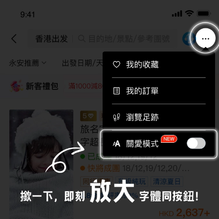
下載APP即送總值$710旅行團優惠券！
下載
香港出發
目的地/景點/參考團號
永安推薦
出發日期/天數
途徑景點
篩選
新客禮包
領取
每位即減220
每位即減160
每位即減120
每位即
【4鑽】【中亞細亞】哈薩克 7天探索
之旅
其他日期
03/09,10/09,17/09,24/09
全包價
19,999
+
HKD
23,999
HKD
/人
LMKCZ07NL
限額優惠
已減
4000
到底啦