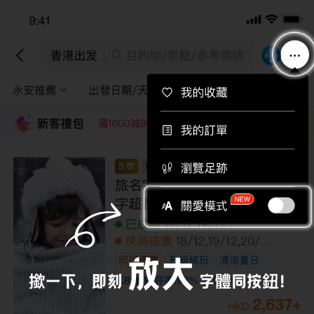
下載APP即送總值$710旅行團優惠券！
下載
香港出發
目的地/景點/參考團號
永安推薦
出發日期/天數
途徑景點
篩選
新客禮包
領取
每位即減220
每位即減160
每位即減120
每位即
【4鑽】【中亞細亞】哈薩克 7天探索
之旅
其他日期
05/11,12/11,19/11,26/11
全包價
21,999
+
HKD
25,999
HKD
/人
LMKCZ07NL
限額優惠
已減
4000
到底啦