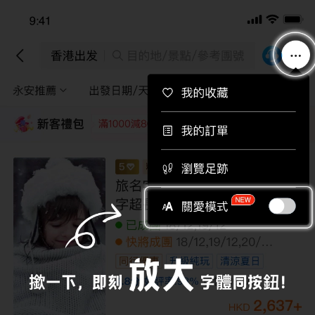
下載APP即送總值$710旅行團優惠券！
下載
香港出發
目的地/景點/參考團號
永安推薦
出發日期/天數
途徑景點
篩選
新客禮包
領取
每位即減220
每位即減160
每位即減120
每位即
【4鑽】【中亞細亞】哈薩克 7天探索
之旅
其他日期
05/11,12/11,19/11,26/11
全包價
21,999
+
HKD
25,999
HKD
/人
LMKCZ07NL
限額優惠
已減
4000
到底啦