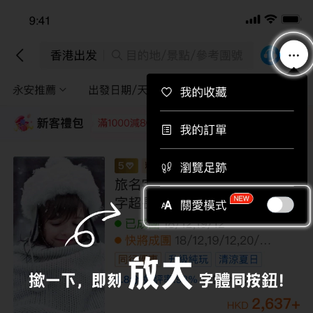
下載APP即送總值$710旅行團優惠券！
下載
香港出發
目的地/景點/參考團號
永安推薦
出發日期/天數
途徑景點
篩選
新客禮包
領取
每位即減220
每位即減160
每位即減120
每位即
【4鑽】【稅項全包】【高加索】
精選
11天團/到訪裹海之珠【巴庫】如畫般美麗
的城市【第比利斯】／前往亞美尼亞，參
觀2000年歷史的【加爾尼神殿】高加索最
已成團
19/12,24/12
大的高山湖【塞凡湖】／參觀耗資3.5億美
快將成團
05/12
元興建的火燄塔
稅項全包
無購物
4.5
分
好評率:
93
%
已售
100+
人
19,999
+
HKD
23,999
HKD
/人
LMKIG11N
限額優惠
已減
4000