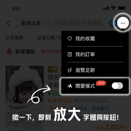
下載APP即送總值$710旅行團優惠券！
下載
香港出發
目的地/景點/參考團號
永安推薦
出發日期/天數
途徑景點
篩選
新客禮包
領取
每位即減220
每位即減160
每位即減120
每位即
南美洲三國 巴西、秘魯、阿根廷16天精選
之旅 /乘登山火車遊覽馬丘比丘古城/乘坐
小型觀光飛機，鳥瞰納斯卡神秘線條/住宿
於伊瓜蘇大瀑布區內酒店，遊覽巴西境內
快將成團
16/03
瀑布園區，河、陸、空不同角度暢玩【優
全包價
無購物
遊全包】
99,999
+
HKD
119,999
HKD
/人
LUUIT16EL
限額優惠
已減
20000
到底啦