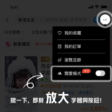
下載APP即送總值$710旅行團優惠券！
下載
香港出發
目的地/景點/參考團號
永安推薦
出發日期/天數
途徑景點
篩選
新客禮包
領取
每位即減220
每位即減160
每位即減120
每位即
南美洲三國 巴西、秘魯、阿根廷16天精選
之旅 /乘登山火車遊覽馬丘比丘古城/乘坐
小型觀光飛機，鳥瞰納斯卡神秘線條/住宿
於伊瓜蘇大瀑布區內酒店，遊覽巴西境內
快將成團
23/11
瀑布園區，河、陸、空不同角度暢玩【優
全包價
無購物
遊全包】
99,999
+
HKD
119,999
HKD
/人
LUUIT16EL
限額優惠
已減
20000
到底啦