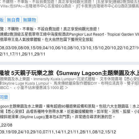
EQ酒店 包頂層酒吧近觀雙子塔夜
：不購物、不車販、不設自費加遊！真正享受純觀光旅遊！ [五星享受]連續2晚頂級
arden Villa<包SPA>+吉隆坡市中心五星級EQ酒店、 [打卡夜景]吉隆坡市中心EQ酒店頂
頂夜景餐廳享用晚餐＋新派肉骨茶+果木煙燻甘榜雞
（
AM
販
無自費
無購物
覽：不購物、不車販、不設自費加遊！真正享受純觀光旅遊！
2晚頂級五星翡翠帝王綠中海度假酒店Pangkor Laut Resort - Tropical Garden Vil
】翡翠帝王島人氣按摩體驗，在大自然包圍下獲得完全放鬆
08
,
03/09
,
08/09
,
15/09
,
04/10
,
06/10
,
08/10
,
13/10
,
15/10
,
20/10
,
22/10
,
27/1
2/11
,
17/11
,
26/11
,
29/11
nway Lagoon主題樂園及水上樂園、文冬休
心安排】品嚐各種時令熱帶水果、馬來傳統蠟染製作體驗D
on主題樂園及水上樂園、Immersify Kuala Lumpur~沉浸式體驗、 文冬休閒農場【
yline Luge Kuala Lumpur、 馬來傳統蠟染製作體驗DIY、布特拉清真寺、雙子塔購物
店》
（
AMKSL05N
）
t BBCC、 < 小童不佔床優惠減＄1000 起 ＞
同樂
y Lagoon主題樂園及水上樂園，擁有超過90種遊樂設備和景點。包括六大主題園區：
驚悚公園和雙威迷失樂園
場【悉心安排】品嚐各種時令熱帶水果，近距離接觸動物，如羊駝、浣熊、狐獴、小
斜坡滑車 (Skyline Luge)(重本包4次門票)，非常適合尋求刺激的您。
,
22/08
09
,
19/09
,
24/10
,
29/10
,
07/11
,
14/11
,
21/11
,
28/11
,
08/12
,
15/12