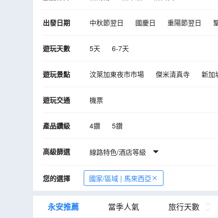
出發日期
中秋節翌日
國慶日
重陽節翌日
10月
11月
12月
2027年01月
遊玩天數
5天
6-7天
遊玩景點
汶萊加東夜市市場
傑米清真寺
新加
新加坡佛牙寺龍華院
阿拉伯街
魚尾
遊玩交通
機票
蘇丹阿都沙末大廈
吉隆坡城中城水族館
敦拉薩國貿天空花園
吉隆坡唐人街
產品鑽級
4鑽
5鑽
馬六甲河遊船
雞場街夜市
馬來西亞
高級篩選
檳城僑生博物館
線路特色/酒店等級
喬治市—世界文化遺產
馬六甲海峽清真寺
二奶巷
霹靂洞
您的選擇
國家/區域 | 馬來西亞
適耕莊稻田
SplashMania 水上樂園
蘇丹登基銀禧紀念館
汶萊傳統水鄉Kampo
永安推薦
當季人氣
旅行天數
集吃、喝、玩、樂於一身～雲天大道 (Sky Av