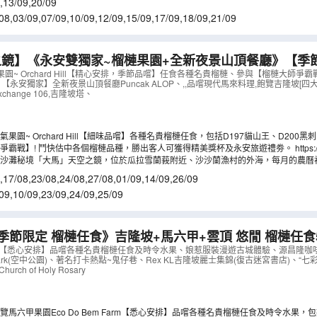
,
13/09
,
20/09
08
,
03/09
,
07/09
,
10/09
,
12/09
,
15/09
,
17/09
,
18/09
,
21/09
之鏡】《永安雙獨家~榴槤果園+全新夜景山頂餐廳》【季
+吉隆坡【永安獨家全新夜景山頂餐廳Puncak ALOP
園~ Orchard Hill【精心安排，季節品嚐】任食各種名貴榴槤、參與【榴槤大師爭
【永安獨家】全新夜景山頂餐廳Puncak ALOP、,,品嚐現代馬來料理,飽覽吉隆坡[四大
天之旅
（
AMKKS05MB
）
xchange 106,吉隆坡塔、
果園~ Orchard Hill【細味品嚐】各種名貴榴槤任食，包括D197貓山王、D200黑刺
、D2夢中情人、D144大芭榴槤、白雪公主等及時令熱帶水果
 鬥快估中各個榴槤品種，勝出客人可獲得精美獎杯及永安旅遊禮劵。 https://www.brogaorchardhill.
的沙灘秘境「大馬」天空之鏡，位於瓜拉雪蘭莪附近、沙沙蘭漁村的外海，每月的農曆
槤及水果品種會視乎季節及產量而有所變更，敬請留意。
個神秘的淺灘從海中央浮現出來，當水退至大約0.5米(即是腳踝的深度)，淺灘在艷陽
,
17/08
,
23/08
,
24/08
,
27/08
,
01/09
,
14/09
,
26/09
反射天空倒影，彷彿將世界切成了一半。
09
,
10/09
,
23/09
,
24/09
,
25/09
季節限定 榴槤任食》吉隆坡+馬六甲+雲頂 悠閒 榴槤任食
餐廳】海上樓～川粵料理、【米芝蓮推介精選餐廳】蘇浙
 Farm【悉心安排】品嚐各種名貴榴槤任食及時令水果、娘惹服裝漫遊古城體驗、源昌隆咖啡店、
ty Park(空中公園)、著名打卡熱點~鬼仔巷、Rex KL吉隆坡麗士集錦(復古迷宮書店)、
AMKKG05NB
）
ch of Holy Rosary
覽馬六甲果園Eco Do Bem Farm【悉心安排】品嚐各種名貴榴槤任食及時令水果