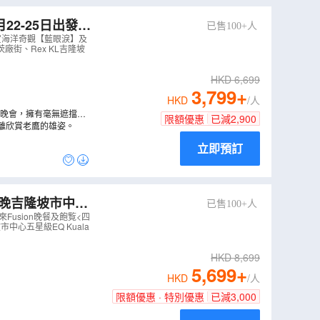
六甲》
22-25日出發》
已售100+人
欣賞海洋奇觀【藍
欣賞海洋奇觀【藍眼淚】及
網紅鳥巢
娘惹服裝體驗
茨廠街、Rex KL吉隆坡
HKD
6,699
3,799
+
HKD
/人
花晚會，擁有毫無遮擋的
限額優惠
已減
2,900
The Exchange
離欣賞老鷹的雄姿。
!
立即預訂
3晚吉隆坡市中心
已售100+人
用晚餐+永安獨家
來Fusion晚餐及飽覧<四
市中心五星級EQ Kuala
J
）
HKD
8,699
5,699
+
HKD
/人
限額優惠 · 特別優惠
已減
3,000