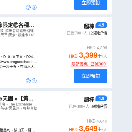
立即預訂
節限定㊣各種名
4.9
超棒
】+馬六甲河遊船
霸戰】勝出者可獲得榴槤
已售700+人
126
則評價
天王]夜景~默迪卡118
HKD
4,299
3,399
+
HKD
/人
、D101皇中皇、D24蘇
限額優惠
已減
900
初一及十五，在海水大退
照射下尤如一面會變魔術
立即預訂
5天團 ※【黄金
4.9
超棒
苑、有米氣【海
The Exchange
已售300+人
39
則評價
“七彩階梯”黑風洞、聯邦直轄
HKD
4,649
3,649
+
HKD
/人
，包括黑刺、貓山王、蘇丹