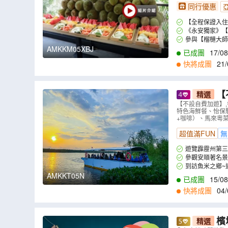
同行優惠
【全程保證入住國際品牌
《永安獨家》【精
刺、D101皇中皇
參與【榴槤大師爭霸
暑解熱椰青)。
及產量而有所變更
AMKKM05XBJ
已成團
17/08
快將成團
21/
【
精選
隆坡(“七彩
【不設自費加遊】,餐
特色海鮮餐、怡保馳
墅)、安順(
+咖啡）、馬來粵
超值滿FUN
無
遊覽霹靂州第三
人字型或橫排，紛
參觀安順著名景
到訪魚米之鄉~
則是魚產豐富的漁
AMKKT05N
已成團
15/08
快將成團
04/
0
,
06/10
,
07/10
,
0
檳
精選