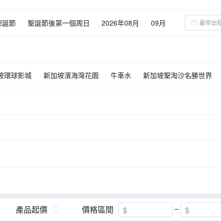
聖誕節
聖誕節後第一個周日
2026年08月
09月
02月
03月
坡環球影城
新加坡濱海灣花園
牛車水
新加坡聖淘沙名勝世界
獅
茨廠街市場
獨立廣場
吉隆坡國油雙峰塔
亞羅街
吉隆
吉隆坡蝴蝶公園
小印度十五碑
藍溪川
鬼仔巷
莎羅馬行
敦拉薩國際貿易購物天堂
荷蘭紅屋
荷蘭廣場
聖保羅堂
聖保
樂高樂園
粉紅清真寺
布特拉廣場
布特拉橋
姓氏橋
檳城
喬治市魔鏡
檳城歷史體驗館
雙威主題樂園
黑風洞鎮
升
閒真別墅
怡保火車站廣場
馬來西亞天空之鏡
Jalan Simpang P
吉隆坡天際線斜坡滑車
Mamee Jonker House 【媽咪怪獸】迷你博
ng Ayer
康華麗斯古堡
十八丁紅木黑金炭窯
人猿保育島
產品起價
價格區間
enue)
吉隆坡LaLaport BBCC (空中花園打卡)
新源隆原木咖啡館