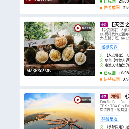
已成團
29/08
快將成團
21/
【天空
貴榴槤任食】
【永安獨家】人氣果
BB獎杯及旅遊禮券 
榴槤任食 5
大樓,雙子塔,The E
榴槤忘返
【永安獨家】人氣
丹皇、D88小甜甜
參與【榴槤大師爭霸戰】!
走進天地相連
com/ *榴
潮之時，便會有一
AMKKS05MB
已成團
16/08
的鏡子，可以清楚
快將成團
07/
《
精選
棕櫊度假村
Eco Do Bem
TRX、TRX Ci
鮮燜煲】
（
區清真寺、玫瑰堂 Chur
榴槤忘返
《季節限定》遊