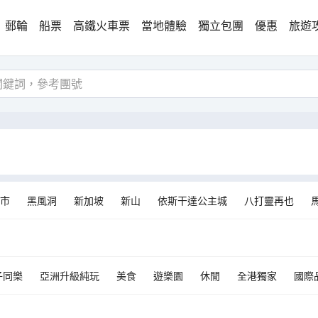
郵輪
船票
高鐵火車票
當地體驗
獨立包團
優惠
旅遊
市
黑風洞
新加坡
新山
依斯干達公主城
八打靈再也
北縣
馬累
亞庇（沙巴）
斯里巴加灣市
甘榜武吉丁宜
甘榜
Mukim Gadong B
Si Rusa
蘭坎菲諾盧島
雲頂高原
梳邦
kas A
沙登
子同樂
亞洲升級純玩
美食
遊樂園
休閒
全港獨家
國際
行程滿檔