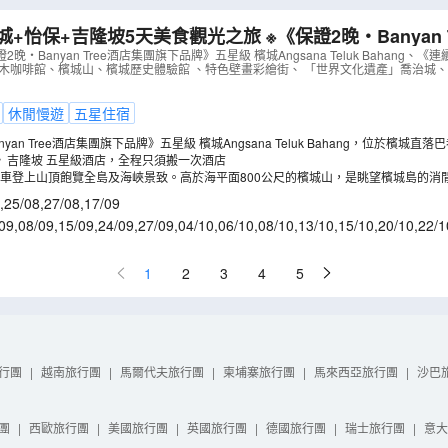
城+怡保+吉隆坡5天美食觀光之旅 ※《保證2晚‧Banyan 
 檳城Angsana Teluk Bahang、新源隆原木咖啡
晚‧Banyan Tree酒店集團旗下品牌》五星級 檳城Angsana Teluk Bahang、
原木咖啡館、檳城山、檳城歷史體驗館 、特色壁畫彩繪街、 「世界文化遺產」喬治城、
AMPEC05X
）
休閒慢遊
五星住宿
yan Tree酒店集團旗下品牌》五星級 檳城Angsana Teluk Bahang，位於檳城
間由悅榕莊酒店集團所管理的悅椿品牌。
》吉隆坡 五星級酒店，全程只須搬一次酒店
車登上山頂飽覽全島及海峽景致。高於海平面800公尺的檳城山，是眺望檳城島的消
,
25/08
,
27/08
,
17/09
09
,
08/09
,
15/09
,
24/09
,
27/09
,
04/10
,
06/10
,
08/10
,
13/10
,
15/10
,
20/10
,
22/1
0/11
,
12/11
,
17/11
,
26/11
1
2
3
4
5
行團
|
越南旅行團
|
馬爾代夫旅行團
|
柬埔寨旅行團
|
馬來西亞旅行團
|
沙巴
團
|
西歐旅行團
|
美國旅行團
|
英國旅行團
|
德國旅行團
|
瑞士旅行團
|
意大