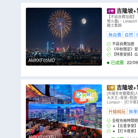
摩登現代娘惹餐廳The KamCheng「感情
吉隆坡+
【永安獨家
【不設自費加遊】【
穿上小娘惹服裝漫遊古城
布城湖遊船體
螢火蟲)、Lalap
眼淚】及螢
麗士集錦
無自費
自然
不設自費加遊
《中秋限定》安
開闊視野，近距離欣
【特意安排】瓜
106、吉隆坡塔
AMKKF05MD
已成團
22/09
吉隆坡+
新派五星級
[市場罕有雙獨家]人
大天王>夜景~默迪卞
果園任食多
Lumpur、 [打
升級純玩
無車
全程充裕時間遊
🔸【五星享受】
🔸【打卡夜景】
AMKKE05XBJ