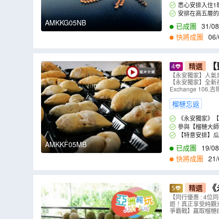
王、紅肉、奶油王
悉心安排入住1晚G
安排在高五層的
AMKKG05NB
已成團
31/08
快將成團
06/
【
精選
夜景山頂餐廳
【永安獨家】人氣果
【永安獨家】全新夜景
淚】及螢火蟲
Exchange 1
榴槤忘返
《永安獨家》【精
刺、D101皇中皇
參與【榴槤大師爭霸
暑解熱椰青)。
【特意安排】瓜
com/ *榴
AMKKF05MB
已成團
19/08
快將成團
21/
《
精選
東方酒店Manda
【同行優惠 : 4位
遊！真正享受純觀光
5天團
（
AM
爭霸戰】嬴取榴槤