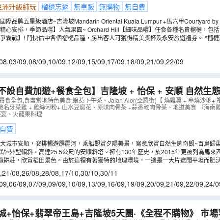
亞洲升級純玩
榴槤忘返
無車販
無購物
無自費
五星級酒店~吉隆坡Mandarin Oriental Kuala Lumpur +馬六甲Courtyard by Mar
心安排，季節品嚐】人氣果園~ Orchard Hill【細味品嚐】任食各種名貴榴槤，包括D
、D24蘇丹皇、D88小甜甜、D2夢中情人、D144大芭榴槤、白雪公主等及時令熱帶水
戰】! 鬥快估中各個榴槤品種，勝出客人可獲得精美獎杯及永安旅遊禮劵。 *榴槤及水果品種會視乎季節
，敬請留意。
08
,
03/09
,
08/09
,
10/09
,
12/09
,
15/09
,
17/09
,
18/09
,
21/09
,
22/09
不設自費加遊+餐食全包】吉隆坡 + 怡保 + 安順 自然生
階梯”黑風洞、茨廠街)、怡保(「泰姬陵」百年火車站、二
食全包,食盡當地特色美食:娘惹下午茶、Jalan Alor(亞羅街)【 燒雞翼 + 串燒沙爹
名牙菜雞 + 雞絲河粉+ 山水豆腐花、原味肉骨茶 +蒜香乾肉骨茶、地道美食 （海南
乘船觀賞霹靂河夕陽美景、百鳥歸巢)
（
AMKKT05N
）
菜宴、火龍果料理
自費
大城市安順，安排暢遊霹靂河，乘船觀賞夕陽美景，寫意欣賞自然生態奇觀~百鳥歸
紛飛回小島棲息，壯觀的場面令人一見難忘。
點~外型傾斜，高達25.5公尺的安順斜塔。擁有130年歷史，於2015年更被列為馬來
適耕莊，欣賞稻田景色。由於這裡有著獨特的地理環境，一邊是一大片遼闊平坦而肥
港，要米有米，要魚有魚，真正稱得上是一個得天獨厚的村莊，因而有「魚米之鄉」
,
21/08
,
26/08
,
28/08
,
17/10
,
30/10
,
30/11
09
,
06/09
,
07/09
,
09/09
,
10/09
,
13/09
,
16/09
,
19/09
,
20/09
,
21/09
,
22/09
,
24/0
8/10
,
09/10
,
11/10
,
13/10
城+怡保+翡翠帝王島+吉隆坡5天團·《全程不購物》 巿場