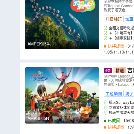
王島 Garden Villa 包 SPA 、吉隆坡五星級巿中心
全程充裕時間遊覽
店Tropical G
景、獨家山
觀雙子塔夜色
升級純玩
無車
全程充裕時間遊
🔸【市場罕有】連續
🔸【細意安排
AMPEK05XJ
快將成團
31/
1
,
05/11
,
10/11
,
1
吉隆坡 5天親子玩樂之旅《Su
精選
閒農場【悉
Sunway Lago
果、天際線斜坡滑車Sk
住吉隆坡酒
物廣場、Lalapor
主題樂園
親子
暢玩Sunwa
物園、極限公園、
到訪文冬休閒農
暢玩吉隆坡天際線
AMKSL05N
已成團
15/08
快將成團
17/