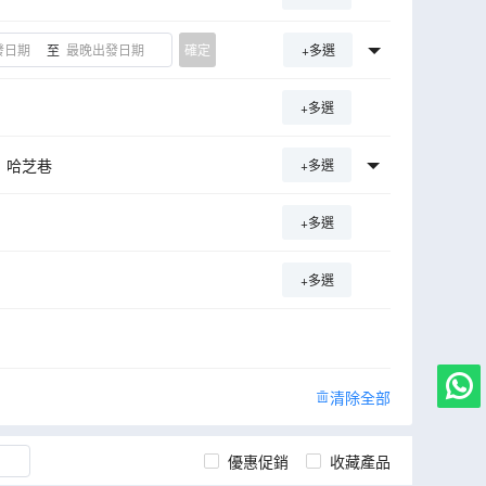
至
確定
+多選
+多選
哈芝巷
+多選
坡火車總站
+多選
人天橋
沉浸式吉隆坡
羅山
葡萄牙廣場
+多選
街頭藝術街區
旗山
沙比島
ulai
檳城逃生冒險主題樂園
清除全部
物館
聖喬治教堂
蘇丹皇宮
優惠促銷
收藏產品