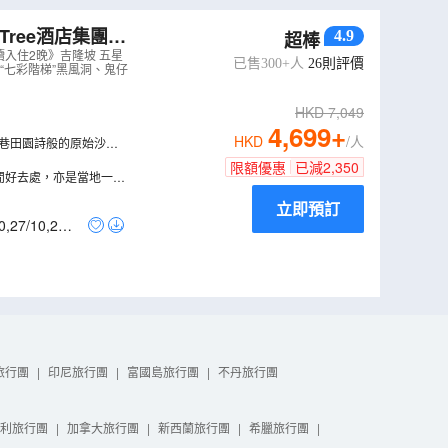
Tree酒店集團旗
4.9
超棒
館、檳城山、特色壁
《連續入住2晚》吉隆坡 五星
已售300+人
26
則評價
“七彩階梯”黑風洞、鬼仔
HKD
7,049
4,699
+
HKD
/人
直落巴巷田園詩般的原始沙灘
限額優惠
已減
2,350
閒好去處，亦是當地一處
立即預訂
0
,
27/10
,
29/1
旅行團
|
印尼旅行團
|
富國島旅行團
|
不丹旅行團
利旅行團
|
加拿大旅行團
|
新西蘭旅行團
|
希臘旅行團
|