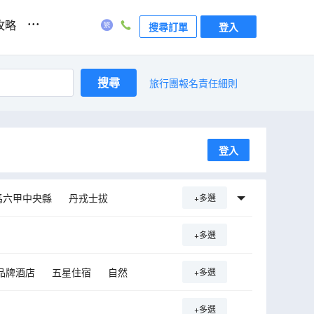
...
攻略
搜尋訂單
登入
搜尋
旅行團報名責任細則
登入
馬六甲中央縣
丹戎士拔
+多選
傑魯登
加亞島
+多選
再也
太平
萬撓
鬥亞蘭
品牌酒店
五星住宿
自然
+多選
+多選