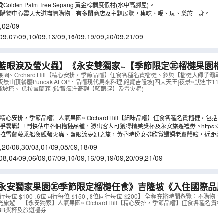
、夢中情人、XO、葫蘆*等等。
olden Palm Tree Sepang 黃金棕櫊度假村(水中高腳屋)。
購物中心雲天大道盡情購物，有多間商店及主題展覽，集吃、喝、玩、樂於一身。
,
02/09
09
,
07/09
,
10/09
,
13/09
,
16/09
,
19/09
,
20/09
,
21/09
藍眼淚及螢火蟲】《永安雙獨家~【季節限定㊣榴槤果園
》吉隆坡+雪蘭莪+馬六甲悠閒5天團 +瓜拉雪蘭莪 (欣
園~ Orchard Hill【精心安排，季節品嚐】任食各種名貴榴槤、參與【榴槤大師爭
山頂餐廳Puncak ALOP、品嚐現代馬來料理,飽覽吉隆坡[四大天王]夜景~默迪卞118
)》
（
AMKKF05MB
）
06,吉隆坡塔、 瓜拉雪蘭莪 (欣賞海洋奇觀【藍眼淚】及螢火蟲)
心安排，季節品嚐】人氣果園~ Orchard Hill【細味品嚐】任食各種名貴榴槤，包括D
、D24蘇丹皇、D88小甜甜、D2夢中情人、D144大芭榴槤、白雪公主等及時令熱帶水
戰】! 鬥快估中各個榴槤品種，勝出客人可獲得精美獎杯及永安旅遊禮劵。https://www.bro
拉雪蘭莪乘船夜觀螢火蟲、藍眼淚夢幻之旅，黃昏時份安排欣賞餵飼老鷹體驗，近距
槤及水果品種會視乎季節及產量而有所變更，敬請留意。
,
20/08
,
30/08
,
01/09
,
05/09
,
18/09
08
,
04/09
,
06/09
,
07/09
,
10/09
,
16/09
,
19/09
,
20/09
,
21/09
永安獨家果園㊣季節限定榴槤任食》吉隆坡《入住國際品
rin Oriental 》+馬六甲Courtyard by Marriott M
同行每位-$100 , 6位同行每位-$150 , 8位同行每位-$200】 全程充裕時間遊覽：
旅遊！ 【永安獨家】人氣果園~ Orchard Hill【精心安排，季節品嚐】任食各種
KKM05XBJ
）
BB獎杯及旅遊禮券