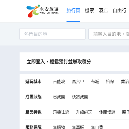
旅行團
機票
酒店
自由行
熱門目的地
立即登入，輕鬆預訂並賺取積分
遊玩城市
吉隆坡
馬六甲
布城
怡保
喬治
翡翠帝王島
瓜拉雪蘭莪
雪邦
東
成團狀態
已成團
快將成團
Tanjung Dua Belas
愛極樂
西南縣
莎阿南
適耕莊
堅打
Mukim Bera
產品特色
飛機往返
升級純玩
休閒慢遊
親
超值滿FUN
甜蜜伴侶
海景酒店
服務保障
無購物
無車販
無自費