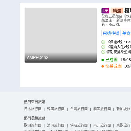
檳
精選
下品牌》五星級
全程五星級店《保證2
級酒店、 新源隆
畫彩繪街
（
巷、Rex KL
飛機往返
美食
《保證2晚‧Ban
上，是馬來西亞首
《連續入住2晚
特別安排乘坐纜
熱門避暑勝地。
AMPEC05X
已成團
18/08
快將成團
03/
0
,
03/11
,
05/11
,
1
熱門亞洲旅遊
日本旅行團
|
韓國旅行團
|
台灣旅行團
|
泰國旅行團
|
新加坡旅
熱門長線旅遊
歐洲旅行團
|
澳洲旅行團
|
埃及旅行團
|
南非旅行團
|
東歐旅行