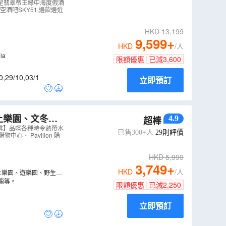
五星翡翠帝王綠中海度假酒
樓高空酒吧SKY51,邊飲邊近
PEK05XJ
）
HKD
13,199
9,599
+
HKD
/人
la
限額優惠
已減
3,600
0
,
29/10
,
03/1
立即預訂
4.9
超棒
IY、連續4晚入
悉心安排】品嚐各種時令熱帶水
已售300+人
29
則評價
中心、 Pavilion 購
HKD
5,999
3,749
+
HKD
/人
水上樂園、遊樂園、野生動
鹿等。
限額優惠
已減
2,250
立即預訂