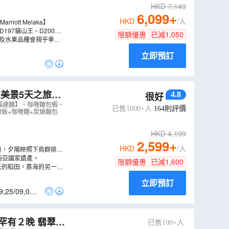
HKD
7,149
6,099
+
HKD
/人
riott Melaka】
197貓山王、D200黑
限額優惠
已減
1,050
果(特別安排每人一顆消
立即預訂
態美景5天之旅吉
4.8
很好
奶巷、閒真別
+ 福建麵】、咖喱麵包蝦、
已售1000+人
164
則評價
雞飯+咖喱麵+炭燒麵包
HKD
4,199
2,599
+
HKD
/人
巢，夕陽映照下鳥群排著
西亞國家遺產。
限額優惠
已減
1,600
沃的稻田，靠海的另一邊
的稱號。
立即預訂
9
,
25/09
,
05/1
罕有２晚 翡翠帝
已售100+人