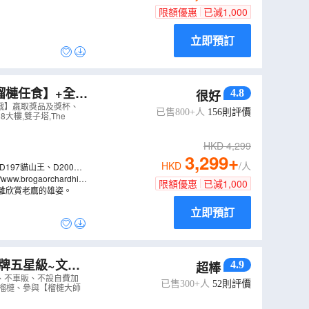
限額優惠
已減
1,000
立即預訂
榴槤任食】+全新
4.8
很好
賞海洋奇觀【藍眼
霸戰】嬴取獎品及獎杯、
已售800+人
156
則評價
大樓,雙子塔,The
HKD
4,299
3,299
+
HKD
/人
197貓山王、D200黑
果(特別安排每人一顆消
gaorchardhill.
限額優惠
已減
1,000
離欣賞老鷹的雄姿。
立即預訂
牌五星級~文華
4.9
超棒
elaka 純玩榴槤美食
不購物、不車販、不設自費加
已售300+人
52
則評價
名貴榴槤、參與【榴槤大師