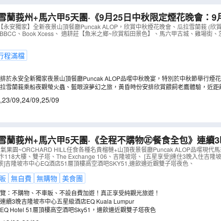
」
馬六甲山
吉膽島
瓜拉雪蘭莪
世界級的視聽饗宴《又見馬
雪蘭莪州+馬六甲5天團·《9月25日中秋限定煙花晚會：9月
】全新夜景山頂餐廳，欣賞中秋煙花晚會、瓜拉雪蘭莪 (
永安獨家】全新夜景山頂餐廳Puncak ALOP，欣賞中秋煙花晚會、瓜拉雪蘭莪 (
驗
《甘榜阿貢探索之旅 》馬來高腳屋、乘坐甘榜遊園車、椰林鞦韆、
ort BBCC、Book Xcess、 適耕莊【魚米之鄉~欣賞稻田景色】、馬六甲古城、雞場街、
火蟲)、適耕莊【欣賞稻田景色】
（
AMKKF05MD
）
行程滿檔
排於永安全新獨家夜景山頂餐廳Puncak ALOP品嚐中秋晚宴，特別於中秋節舉行煙
賞在夜空中綻放的璀璨煙火，一次看盡吉隆坡「四大天王」夜景~默迪卡118大樓、雙子塔、
拉雪蘭莪乘船夜觀螢火蟲、藍眼淚夢幻之旅，黃昏時份安排欣賞餵飼老鷹體驗，近距
，一邊品嚐美食，一邊欣賞煙花。城市的萬家燈火與天上的中秋明月交相輝映，共慶團圓
,
23/09
,
24/09
,
25/09
雪蘭莪州+馬六甲5天團·《全程不購物㊣餐食全包》連續
EQ酒店+頂層酒吧 近觀雙子塔夜景+獨家山頂夜景餐廳享
氣果園~ORCHARD HILL任食各種名貴榴槤+山頂夜景餐廳Puncak ALOP品嚐現代馬
118大樓、雙子塔、The Exchange 106、吉隆坡塔、 [五星享受]連住3晚入住吉隆坡
款名貴榴槤+新派肉骨茶+果木煙燻甘榜雞
（
AMKKE05XB
卡夜景]吉隆坡市中心EQ酒店51層頂樓高空酒吧SKY51,邊飲邊近觀雙子塔夜色、
販
無自費
無購物
美食團
覽：不購物、不車販、不設自費加遊！真正享受純觀光旅遊！
連續3晚吉隆坡市中心五星級酒店EQ Kuala Lumpur
EQ Hotel 51層頂樓高空酒吧Sky51，邊飲邊近觀雙子塔夜色