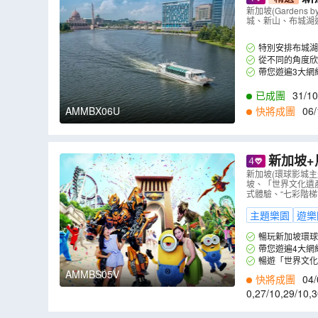
aji La
新加坡(Gardens
城、新山、布城湖遊船體
驗)】
（
AMM
特別安排布城湖
情調的濕地。
從不同的角度
大橋和首相府等，
帶您遊遍3大網紅打
巷。
已成團
31/10
AMMBX06U
快將成團
06/
1
,
26/11
,
28/11
,
0
新加坡+
聖淘沙名勝世界
新加坡(環球影城主題樂
坡、「世界文化遺產」
清真寺】
（
式體驗、“七彩階梯
主題樂園
遊樂
暢玩新加坡環球
推出的「小小兵樂
帶您遊遍4大網紅打
購買限量紀念品、
巷、七彩階梯"黑
暢遊「世界文
國殖民統治，所以
AMMBS05V
快將成團
04/
萄牙城堡、聖保羅
0
,
27/10
,
29/10
,
3