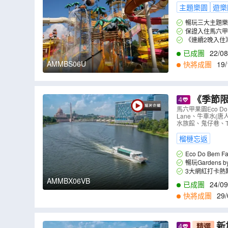
MBS06U
）
主題樂園
遊樂
《連續2晚入住
已成團
22/08
AMMBS06U
快將成團
19/
《季節限
by the B
馬六甲果園Eco Do
Lane、牛車水(唐
水族館、鬼仔巷、The 
榴槤忘返
Eco Do 
人、XO、葫蘆等
暢玩Gardens by
AMMBX06VB
已成團
24/09
快將成團
29/
新
精選