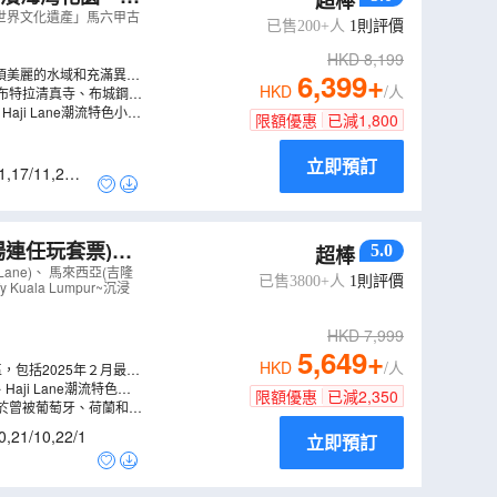
超棒
、布城湖遊船體
坡、「世界文化遺產」馬六甲古
已售200+人
1
則評價
HKD
8,199
公頃美麗的水域和充滿異國
6,399
+
HKD
/人
布特拉清真寺、布城鋼索
Haji Lane潮流特色小
限額優惠
已減
1,800
立即預訂
1
,
17/11
,
24/1
場連任玩套票)、
5.0
超棒
六甲古城、水上粉紅
Lane)、 馬來西亞(吉隆
已售3800+人
1
則評價
ala Lumpur~沉浸
HKD
7,999
5,649
+
HKD
/人
，包括2025年２月最新
於世界級的節慶大道TM
Haji Lane潮流特色小
限額優惠
已減
2,350
於曾被葡萄牙、荷蘭和英
為著名。還有紅教堂、葡
0
,
21/10
,
22/1
立即預訂