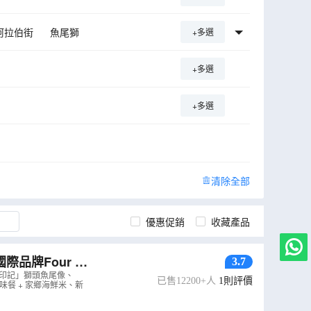
阿拉伯街
魚尾獅
+多選
仔巷
莎羅馬行人天橋
+多選
廣場
布特拉橋
黑風洞鎮
「感情」
馬六甲山
+多選
清除全部
優惠促銷
收藏產品
品牌Four P
3.7
城印記」獅頭魚尾像、
已售12200+人
1
則評價
風味餐 + 家鄉海鮮米、新