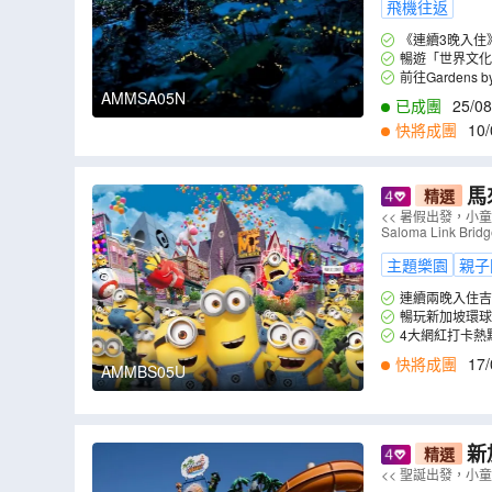
飛機往返
《連續3晚入住》吉隆
隆坡充滿歷史底蘊與
暢遊「世界文化
括茨廠街、鬼仔巷
前往Gardens 
AMMSA05N
已成團
25/08
快將成團
10/
0
,
29/10
,
30/10
,
0
馬來
精選
入住吉隆坡
<< 暑假出發，小
Saloma Link 
主題樂園
親子
連續兩晚入住吉
暢玩新加坡環球
4大網紅打卡熱點:
洞
快將成團
17/
AMMBS05U
新加
精選
光Show、Le
<< 聖誕出發，小童