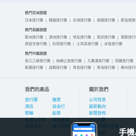
熱門亞洲旅遊
日本旅行團
|
韓國旅行團
|
台灣旅行團
|
泰國旅行團
|
新加坡旅
熱門長線旅遊
歐洲旅行團
|
澳洲旅行團
|
埃及旅行團
|
南非旅行團
|
東歐旅行
西班牙旅行團
|
杜拜旅行團
|
土耳其旅行團
|
冰島旅行團
熱門中國旅遊
長江三峽旅行團
|
絲綢之旅旅行團
|
九寨溝旅行團
|
西藏旅行團
新疆旅行團
|
成都旅行團
|
青島旅行團
|
青海旅行團
|
郴州旅行
我們的產品
關於我們
旅行團
機票
公司背景
酒店
自由行
最新動向
郵輪
船票
新聞發佈
高鐵火車票
當地體驗
分行位置
港玩港食
獨立包團
人才招聘及發展
手機
私隱政策