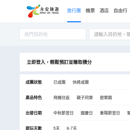
旅行團
機票
酒店
自由行
熱門目的地
立即登入，輕鬆預訂並賺取積分
成團狀態
已成團
快將成團
產品特色
飛機往返
親子同樂
遊樂園
出發日期
中秋節翌日
國慶日
重陽節翌日
10月
11月
12月
遊玩天數
5天
6-7天