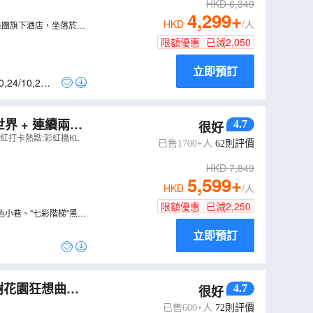
HKD
6,349
4,299
+
HKD
/人
萬豪國際集團旗下酒店，坐落於吉
歷史建築與新潮小店，包
限額優惠
已減
2,050
立即預訂
0
,
24/10
,
27/1
4.7
很好
網紅打卡熱點:彩虹橋KL
已售1700+人
62
則評價
HKD
7,849
5,599
+
HKD
/人
限額優惠
已減
2,250
潮流特色小巷、"七彩階梯"黑風
立即預訂
4.7
很好
Mania】
（
AM
已售600+人
72
則評價