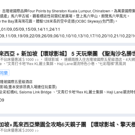
坡國際品牌Four Points by Sheraton Kuala Lumpur, Chinatown，為
人文氣息的茨廠街（Chinatown）核心地帶，地理位置優越，步行即可探索豐富的
遺產」馬六甲古城，觀看標誌性荷蘭紅屋廣場，登上馬六甲山，飽覽馬六甲風光。
、中央藝術坊等購買傳統工藝品和紀念品的絕佳去處。
by the Bay濱海灣花園，體驗128米長的空中走道(OCBC Skyway)(包門票)。
,
01/09
,
05/09
,
15/09
,
14/11
,
24/11
09
,
11/09
,
19/09
,
22/09
,
26/09
,
06/10
,
10/10
,
13/10
,
17/10
,
20/10
,
21/10
,
22/1
4/11
,
06/11
,
07/11
,
11/11
西亞 + 新加坡【環球影城】 5 天玩樂團 《聖淘沙名勝世界 + 連續兩晚
國際五星級酒店 》
（
AMMBS05U
）
童不佔床優惠減＄1000 >> ， 環球影城 ， 連續兩晚入住吉隆坡國際五星級酒店，4大
Bridge 、"文青打卡地"Rex KL麗士集錦、Haji Lane潮流特色小巷、"七彩階梯"黑風洞
同樂
隆坡國際五星級酒店
影城(重本安排昂貴入場連任玩套票)
彩虹橋KL Saloma Link Bridge 、"文青打卡地"Rex KL麗士集錦、Haji Lane
09
坡+馬來西亞樂園全攻略6天親子團 【環球影城、擎天樹花園狂想曲燈
goland樂高樂園、全新水上樂園 Gamuda Cove Splash
不佔床優惠減＄2000 >>