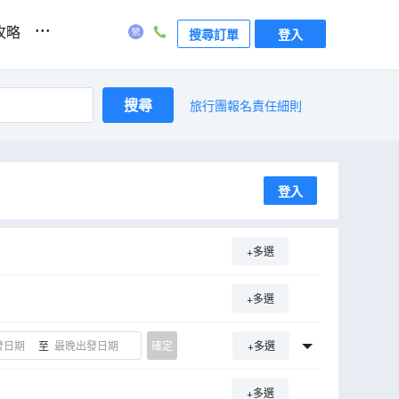
...
攻略
搜尋訂單
登入
搜尋
旅行團報名責任細則
登入
+多選
+多選
至
確定
+多選
+多選