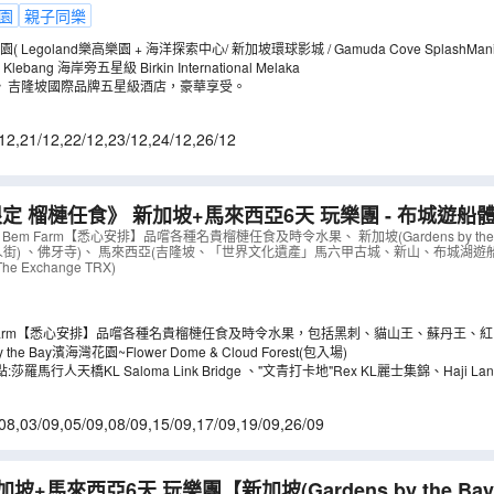
園
親子同樂
暢玩三大主題樂園( Legoland樂高樂園 + 海洋探索中心/ 新加坡環球影城 / Gamuda
保證入住馬六甲 Klebang 海岸旁五星級 Birkin International Melaka
》吉隆坡國際品牌五星級酒店，豪華享受。
12
,
21/12
,
22/12
,
23/12
,
24/12
,
26/12
定 榴槤任食》 新加坡+馬來西亞6天 玩樂團 - 布城遊船體驗 
ay濱海灣花園 + Aquaria KLCC水族館
（
AMMBX06VB
）
 Bem Farm【悉心安排】品嚐各種名貴榴槤任食及時令水果、 新加坡(Gardens by the
人街) 、佛牙寺)、 馬來西亞(吉隆坡、「世界文化遺產」馬六甲古城、新山、布城湖遊船體驗、
Exchange TRX)
Bem Farm【悉心安排】品嚐各種名貴榴槤任食及時令水果，包括黑刺、貓山王、蘇丹王
 the Bay濱海灣花園~Flower Dome & Cloud Forest(包入場)
3大網紅打卡熱點:莎羅馬行人天橋KL Saloma Link Bridge 、"文青打卡地"Rex KL麗
08
,
03/09
,
05/09
,
08/09
,
15/09
,
17/09
,
19/09
,
26/09
加坡+馬來西亞6天 玩樂團【新加坡(Gardens by the B