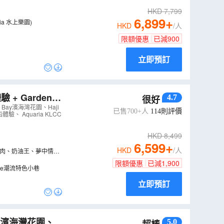
HKD
7,799
6,899
+
 Cove SplashMania 水上樂園)
HKD
/人
限額優惠
已減
900
立即預訂
+ Gardens
4.7
很好
 Bay濱海灣花園、Haji
已售700+人
114
則評價
 Aquaria KLCC
HKD
8,499
6,599
+
HKD
/人
、紅肉、奶油王、夢中情
限額優惠
已減
1,900
士集錦、Haji Lane潮流特色小巷
立即預訂
ay濱海灣花園、H
5.0