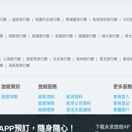
行團
|
越南旅行團
|
馬爾代夫旅行團
|
柬埔寨旅行團
|
馬來西亞旅行團
|
沙巴
團
|
西歐旅行團
|
美國旅行團
|
英國旅行團
|
德國旅行團
|
瑞士旅行團
|
意大
|
上海旅行團
|
張家界旅行團
|
北京旅行團
|
桂林旅行團
|
蒙古旅行團
|
雲南
團
|
海南島旅行團
旅遊資訊
旅遊服務
更多服務
旅遊攻略
旅客須知
航班資料
會員登入
旅遊保險
航空公司資料
會員登記
旅遊禮券
惡劣天氣通知
會籍簡介
旅遊短片
簽證及入境須知
會員有賞
電子印花
精選優惠
APP預訂，隨身隨心！
下載永安旅遊AP
旅行團報名及責任細則