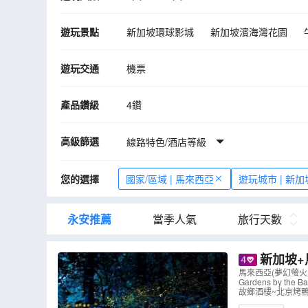
遊玩景點
新加坡環球影城
新加坡濱海灣花園
獨立廣場
吉隆坡國油雙峰塔
蘇丹阿
遊玩交通
機票
敦拉薩國貿天空花園
荷蘭紅屋
荷蘭
SplashMania 水上樂園
Mamee Jon
產品鑽級
4鑽
布城湖遊船體驗
高級篩選
線路特色/酒店等級
您的選擇
國家/區域 | 馬來西亞
遊玩城市 | 新加
永安推薦
當季人氣
旅行天數
新加坡+
oints by S
馬來西亞(夢幻螢火
Gardens by
故鄉酒樓~北京烤