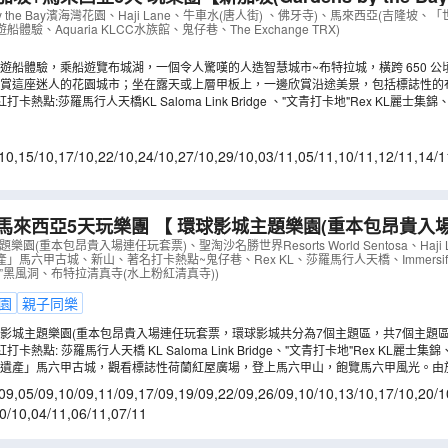
ne)、馬來西亞(吉隆坡、「世界文化遺產」馬六甲古城、新山
 by the Bay濱海灣花園、Haji Lane、牛車水(唐人街) 、佛牙寺)、馬來西亞(吉隆
驗、Aquaria KLCC水族館、鬼仔巷、The Exchange TRX)
BX06U
）
遊船體驗，乘船遊覽布城湖，一個令人驚嘆的人造智慧城市~布特拉城，橫跨 650 
欣賞這座迷人的花園城市；坐在露天或上層甲板上，一邊欣賞沿途美景，包括標誌性的
一邊放鬆心情吹吹風。
卡熱點:莎羅馬行人天橋KL Saloma Link Bridge 、"文青打卡地"Rex KL麗士集錦、
10
,
15/10
,
17/10
,
22/10
,
24/10
,
27/10
,
29/10
,
03/11
,
05/11
,
10/11
,
12/11
,
14/1
1/12
,
03/12
,
05/12
,
07/12
馬來西亞5天玩樂團 【 環球影城主題樂園(重本包昂貴入
Resorts World Sentosa、「世界文化遺產」馬
園(重本包昂貴入場連任玩套票)、聖淘沙名勝世界Resorts World Sentosa、Haji 
馬六甲古城、新山、著名打卡熱點~鬼仔巷、Rex KL、莎羅馬行人天橋、Immersify Ku
AMMBS05V
）
”黑風洞、布特拉清真寺(水上粉紅清真寺))
園
親子同樂
影城主題樂園(重本包昂貴入場連任玩套票，環球影城共分為7個主題區，共7個主題區
園」，以《神偷奶爸》和《小小兵》系列電影為主題、世界最高的雙軌過山車等。更可
卡熱點: 莎羅馬行人天橋 KL Saloma Link Bridge、"文青打卡地"Rex KL麗士集錦、
品嚐地道美食，盡興而歸。
風洞。
化遺產」馬六甲古城，觀看標誌性荷蘭紅屋廣場，登上馬六甲山，飽覽馬六甲風光。由
遺留了許多殖民時期的古建築，當中以東亞地區最古老的荷蘭式建築物～荷蘭紅屋最
09
,
05/09
,
10/09
,
11/09
,
17/09
,
19/09
,
22/09
,
26/09
,
10/10
,
13/10
,
17/10
,
20/1
大教堂等，形成一個古城區。
0/10
,
04/11
,
06/11
,
07/11