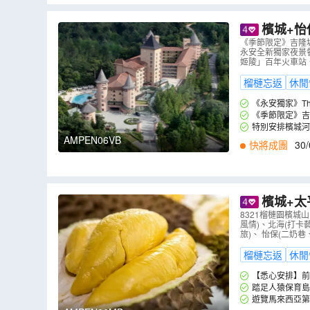
檳城+怡
種榴槤、《永安獨
《季節限定》吉隆坡Du
永安全新獨家夜景餐廳
AMPEN06V
姬陵」百年火車站、 
榴槤忘返
休閒
《永安獨家》The 
地約 34,000
《季節限定》吉隆
賞翠綠園林、青翠
01、D24、紅蝦
特別安排檳城河
現象，適合親子與
返。* *榴
AMPEN06VB
快將成團
30/
檳城+太
王 、 螃
8321榴槤園檳
風情)、北海(打卡
B
）
旅)、 怡保(二奶
榴槤忘返
休閒
【悉心安排】前
皮、紅蝦、葫蘆、
踏足人猿保育島 
觸。
遊覽馬來西亞第