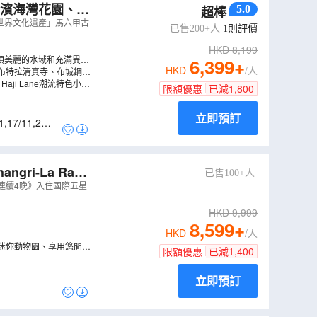
ay濱海灣花園、H
5.0
超棒
、布城湖遊船體
坡、「世界文化遺產」馬六甲古
已售200+人
1
則評價
HKD
8,199
公頃美麗的水域和充滿異國
6,399
+
HKD
/人
布特拉清真寺、布城鋼索
Haji Lane潮流特色小
限額優惠
已減
1,800
立即預訂
1
,
17/11
,
24/1
i-La Rasa
已售100+人
h海河灣)
（
AMNB
沙巴連續4晚》入住國際五星
HKD
9,999
8,599
+
HKD
/人
迷你動物園、享用悠閒下
限額優惠
已減
1,400
立即預訂