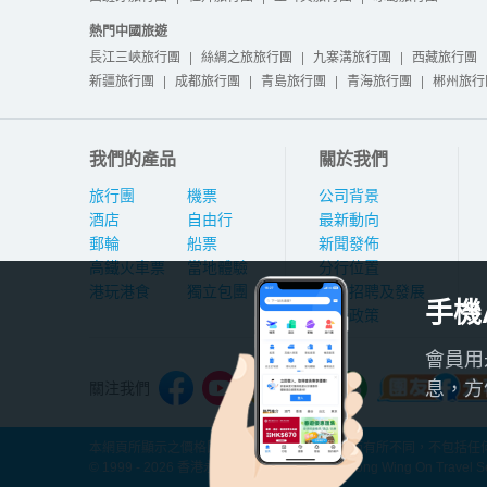
熱門中國旅遊
長江三峽旅行團
|
絲綢之旅旅行團
|
九寨溝旅行團
|
西藏旅行團
新疆旅行團
|
成都旅行團
|
青島旅行團
|
青海旅行團
|
郴州旅行
我們的產品
關於我們
旅行團
機票
公司背景
酒店
自由行
最新動向
郵輪
船票
新聞發佈
高鐵火車票
當地體驗
分行位置
港玩港食
獨立包團
人才招聘及發展
手機
私隱政策
會員用
息，方
關注我們
本網頁所顯示之價格因應產品種類及出發日期而有所不同，不包括任何
© 1999 - 2026 香港永安旅遊有限公司 Hong Kong Wing On Travel Servi