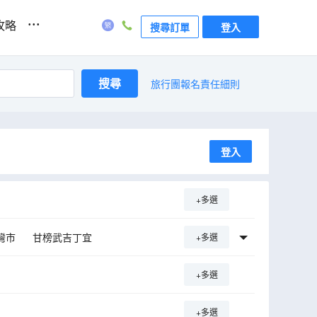
...
攻略
搜尋訂單
登入
搜尋
旅行團報名責任細則
登入
+多選
灣市
甘榜武吉丁宜
+多選
馬六甲中央縣
+多選
+多選