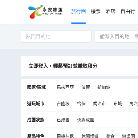
旅行團
機票
酒店
自由行
熱門目的地
立即登入，輕鬆預訂並賺取積分
國家/區域
馬來西亞
汶萊
新加坡
遊玩城市
吉隆坡
怡保
喬治市
布城
馬六
甘榜傑魯登
加亞島
愛極樂
Muki
成團狀態
已成團
快將成團
Mukim Berakas A
產品特色
飛機往返
休閒慢遊
美食
遊樂園