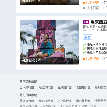
衰史。
AMPEN06MB
快將成團
15/
其他日期
08/
馬來西亞(
enang 
檳城(蛇廟、姓氏橋
站、十八丁紅木黑
屋自助餐】
美食
踏足人猿保育島 
觸。
暢遊紅樹林生態
遊覽馬來西亞第
衰史。
快將成團
06/
AMPEN06M
熱門亞洲旅遊
日本旅行團
|
韓國旅行團
|
台灣旅行團
|
泰國旅行團
|
新加坡旅
熱門長線旅遊
歐洲旅行團
|
澳洲旅行團
|
埃及旅行團
|
南非旅行團
|
東歐旅行
西班牙旅行團
|
杜拜旅行團
|
土耳其旅行團
|
冰島旅行團