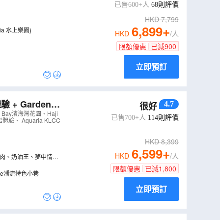
Mania】
（
AM
已售600+人
68
則評價
HKD
7,799
6,899
+
 Cove SplashMania 水上樂園)
HKD
/人
限額優惠
已減
900
立即預訂
+ Gardens
4.7
很好
 Bay濱海灣花園、Haji
已售700+人
114
則評價
 Aquaria KLCC
HKD
8,399
6,599
+
HKD
/人
、紅肉、奶油王、夢中情
限額優惠
已減
1,800
士集錦、Haji Lane潮流特色小巷
立即預訂