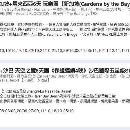
加坡+馬來西亞6天 玩樂團【新加坡(Gardens by the B
ne)、馬來西亞(吉隆坡、「世界文化遺產」馬六甲古城、新山
 by the Bay濱海灣花園、Haji Lane、牛車水(唐人街) 、佛牙寺)、馬來西亞(吉隆
驗、Aquaria KLCC水族館、鬼仔巷、The Exchange TRX)
BX06U
）
遊船體驗，乘船遊覽布城湖，一個令人驚嘆的人造智慧城市~布特拉城，橫跨 650 
欣賞這座迷人的花園城市；坐在露天或上層甲板上，一邊欣賞沿途美景，包括標誌性的
一邊放鬆心情吹吹風。
卡熱點:莎羅馬行人天橋KL Saloma Link Bridge 、"文青打卡地"Rex KL麗士集錦、
10
,
15/10
,
17/10
,
22/10
,
24/10
,
27/10
,
29/10
,
03/11
,
05/11
,
10/11
,
12/11
,
14/1
1/12
,
03/12
,
05/12
,
07/12
沙巴 天空之鏡6天團《保證連續4晚》沙巴國際五星級Shangr
rt、汶萊(傑米清真寺、水鄉村落) 、沙巴(River Bay Beac
鄉村落、蘇丹皇宮) 沙巴(River Bay Beach海河灣、沙巴天空之鏡、沙比島) 《
asa Ria Resort 【只須搬一次酒店】
國際五星級Shangri-La Rasa Ria Resort
日紅樹林生態之旅~River Bay Beach海河灣+沙巴天空之鏡(全部費用已包)
自由參與各項活動：緊張刺激香蕉船、獨木舟、滑浪、摸蜆捉螃蟹、傳統蠟染畫、參觀
助午餐等。
08
,
06/09
,
20/09
,
27/09
,
11/10
,
18/10
,
25/10