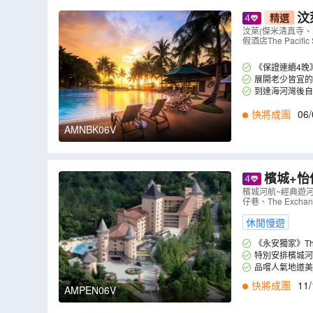
汶
精選
a Hotel
汶萊(傑米清真寺、水
假酒店The Pacifi
之鏡)
（
AM
《保證連續4晚》入住
展開老少皆宜的全
到達海河灣後
午茶及馬來傳統自
快將成團
06/
AMNBK06V
檳城+怡保+吉隆坡6天美
Resort城
檳城河航~經典遊河
仔巷、The Exch
）
休閒慢遊
《永安獨家》The 
地約 34,000
特別安排檳城河
賞翠綠園林、青翠
現象，適合親子與
品嚐人氣地道美
表演)、馳名怡保
快將成團
11/
AMPEN06V
印度飛餅+一杯奶