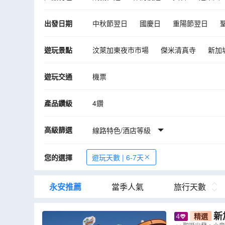
出發日期
中秋節翌日
國慶日
重陽節翌日
10月
11月
12月
遊玩景點
汶萊加東夜市市場
傑米清真寺
新加
新加坡佛牙寺龍華院
阿拉伯街
魚尾
遊玩交通
機票
敦拉薩國貿天空花園
吉隆坡唐人街
檳城街頭藝術街區
檳城僑生博物館
產品鑽級
4鑽
SplashMania 水上樂園
Mamee Jon
高級篩選
汶萊傳統水鄉Kampong Ayer
線路特色/酒店等級
康華麗斯
布城湖遊船體驗
您的選擇
遊玩天數 | 6-7天
永安推薦
當季人氣
旅行天數
新加
精選