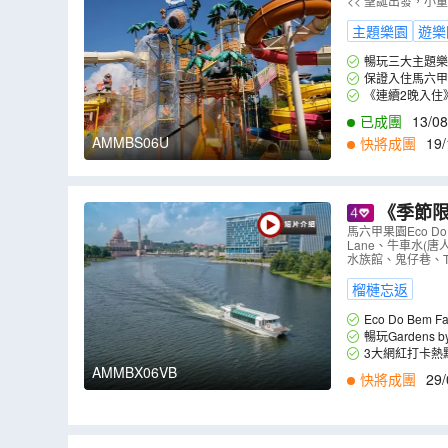
光Show、Le
<< 聖誕出發，小童
MBS06U
）
主題樂園
遊樂
《連續2晚入住
已成團
13/08
AMMBS06U
快將成團
19/
《季節限
by the B
馬六甲果園Eco Do
Lane、牛車水(唐
水族館、鬼仔巷、The 
榴槤忘返
Eco Do 
人、XO、葫蘆等
暢玩Gardens by
AMMBX06VB
快將成團
29/