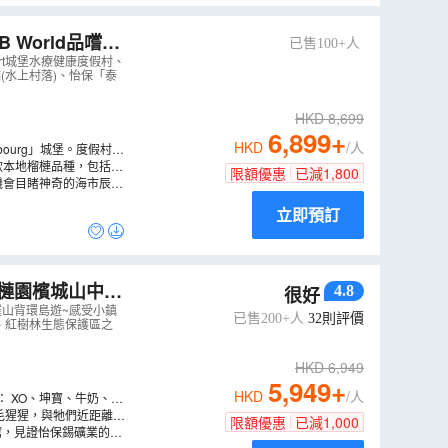
 World品嚐各
已售100+人
城堡水療健康度假村
（
esort城堡水療健康度假村、
氏橋(水上村落)、怡保「泰
HKD
8,699
6,899
+
HKD
/人
igsbourg」城堡。度假村佔
歐式設計，典雅舒適，可欣
4款本地榴槤品種，包括D1
限額優惠
已減
1,800
果拼盤，包你「榴槤」忘
機會目睹神奇的海市辰樓
立即預訂
榴槤園檳城山中果
4.8
很好
蟲
（
AMPEN06M
羅山背環島遊~感受小鎮
已售200+人
32
則評價
窯、紅樹林生態保護區之
HKD
6,949
5,949
+
HKD
/人
： XO、坤寶、牛奶、青
敬請留意。
的紅毛猩猩，與牠們近距離接
限額優惠
已減
1,000
館，見證怡保錫礦業的興