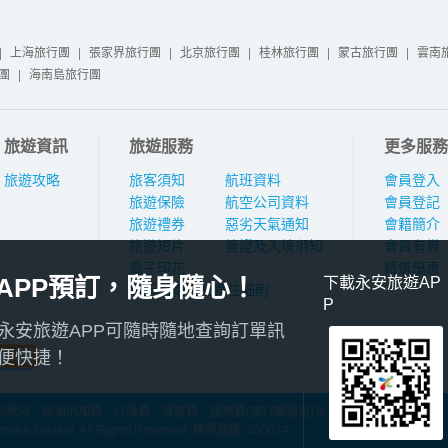
|
上海旅行團
|
張家界旅行團
|
北京旅行團
|
桂林旅行團
|
蒙古旅行團
|
雲南
團
|
海南島旅行團
旅遊資訊
旅遊服務
更多服務
旅遊攻略
旅客須知
航班資料
會員登入
旅遊保險
航空公司資料
會員登記
旅遊禮券
惡劣天氣通知
會籍簡介
旅遊短片
簽證及入境須知
會員有賞
電子印花
精選優惠
APP預訂，隨身隨心！
下載永安旅遊AP
旅行團報名及責任細則
P
永安旅遊APP可隨時隨地查詢訂單訊
便快捷！
稅項、燃油附加費、行政費、簽証費、服務費(旅行團適用)及其他應繳費用
ce Limited. All Rights Reserved. 牌照號碼: 350074