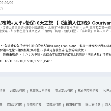
09
,
29/09
09
檳城+太平+怡保) 6天之旅 【《連續入住3晚》Courtyard by
檳城萬怡酒店、人氣美食 - 螃蟹兩味海鮮餐、秘製肉骨茶、
、浮羅山背環島遊~感受小鎮風情)、 北海(打卡藝術貨櫃壁畫)、太平(馬來西亞第一
金炭窯、紅樹林生態保護區之旅)、 怡保(二奶巷、閒真別墅、「泰姬陵」百年火車站、
（
AMPEN06M
）
～ 全球首個全戶外野生形式飼養人猿的Orang Utan Island，親身一睹瀕臨絕種
保護區之旅～體驗抓鱟(馬蹄蟹)、參觀河豚養魚場(包魚飼料餵魚)。
一條鐵路遺跡 ～ 十八丁火車站，到訪百年歷史的客家礦工俱樂部「閑真別墅」博物
10
,
13/10
,
20/10
,
27/10
,
17/11
,
24/11
行團
|
越南旅行團
|
馬爾代夫旅行團
|
柬埔寨旅行團
|
馬來西亞旅行團
|
沙巴
團
|
西歐旅行團
|
美國旅行團
|
英國旅行團
|
德國旅行團
|
瑞士旅行團
|
意大