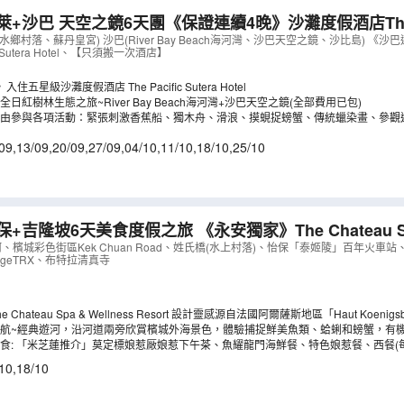
萊+沙巴 天空之鏡6天團《保證連續4晚》沙灘度假酒店The Pac
 、汶萊(傑米清真寺、水鄉村落) 、沙巴(River Bay Beac
鄉村落、蘇丹皇宮) 沙巴(River Bay Beach海河灣、沙巴天空之鏡、沙比島) 《
c Sutera Hotel、【只須搬一次酒店】
NBK06V
）
五星級沙灘度假酒店 The Pacific Sutera Hotel
日紅樹林生態之旅~River Bay Beach海河灣+沙巴天空之鏡(全部費用已包)
自由參與各項活動：緊張刺激香蕉船、獨木舟、滑浪、摸蜆捉螃蟹、傳統蠟染畫、參觀
助午餐等。
09
,
13/09
,
20/09
,
27/09
,
04/10
,
11/10
,
18/10
,
25/10
食度假之旅 《永安獨家》The Chateau Spa & Wellness
堡水療健康度假村、永安全新獨家夜景餐廳~ Puncak ALO
、檳城彩色街區Kek Chuan Road、姓氏橋(水上村落)、怡保「泰姬陵」百年火車站
angeTRX、布特拉清真寺
Chateau Spa & Wellness Resort 設計靈感源自法國阿爾薩斯地區「Haut Koen
 平方公尺，海拔約 3,000 英尺，周圍為未受破壞的自然土地，環境寧靜清幽。客房採用
航~經典遊河，沿河道兩旁欣賞檳城外海景色，體驗捕捉鮮美魚類、蛤蜊和螃蟹，有
山丘或高爾夫球場的景色，為您帶來不一般的度假享受。
朋友輕鬆玩樂。
食: 「米芝蓮推介」莫定標娘惹厰娘惹下午茶、魚耀龍門海鮮餐、特色娘惹餐、西餐(每
芽菜雞+雞絲河粉+怡保白咖啡、清蒸河巴丁、乾濕肉骨茶、帝皇榴槤蛋糕+紅茶 （2人
10
,
18/10
茶。