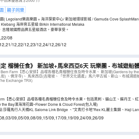
goland樂高樂園、全新水上樂園 Gamuda Cove Splash
不佔床優惠減＄2000 >>
園
親子同樂
暢玩三大主題樂園( Legoland樂高樂園 + 海洋探索中心/ 新加坡環球影城 / Gamuda
保證入住馬六甲 Klebang 海岸旁五星級 Birkin International Melaka
》吉隆坡國際品牌五星級酒店，豪華享受。
,
22/08
12
,
21/12
,
22/12
,
23/12
,
24/12
,
26/12
定 榴槤任食》 新加坡+馬來西亞6天 玩樂團 - 布城遊船體驗 
ay濱海灣花園 + Aquaria KLCC水族館
（
AMMBX06VB
）
 Bem Farm【悉心安排】品嚐各種名貴榴槤任食及時令水果、 新加坡(Gardens by the
人街) 、佛牙寺)、 馬來西亞(吉隆坡、「世界文化遺產」馬六甲古城、新山、布城湖遊船體驗、
Exchange TRX)
Bem Farm【悉心安排】品嚐各種名貴榴槤任食及時令水果，包括黑刺、貓山王、蘇丹王
 the Bay濱海灣花園~Flower Dome & Cloud Forest(包入場)
3大網紅打卡熱點:莎羅馬行人天橋KL Saloma Link Bridge 、"文青打卡地"Rex KL麗
08
,
03/09
,
05/09
,
08/09
,
15/09
,
17/09
,
19/09
,
24/09
,
26/09