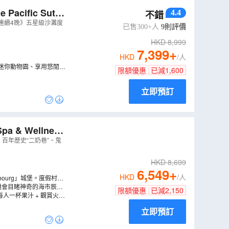
ific Suter
4.4
不錯
h海河灣、沙巴天空
沙巴連續4晚》五星級沙灘度
已售300+人
9
則評價
HKD
8,999
7,399
+
HKD
/人
迷你動物園、享用悠閒下
限額優惠
已減
1,600
立即預訂
P
（
AMPEN06V
、百年歷史“二奶巷”、鬼
HKD
8,699
6,549
+
HKD
/人
igsbourg」城堡。度假村佔
歐式設計，典雅舒適，可欣
機會目睹神奇的海市辰樓
限額優惠
已減
2,150
人一杯果汁 + 觀賞火舞
1套）、豬肚包雞、高塔
立即預訂