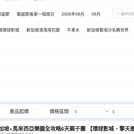
聖誕節
聖誕節後第一個周日
2026年08月
09月
坡環球影城
新加坡濱海灣花園
牛車水
新加坡聖淘沙名勝世界
獅
獨立廣場
吉隆坡國油雙峰塔
亞羅街
吉隆坡城中城水族館
莎羅馬行人天橋
荷蘭紅屋
荷蘭廣場
雞場街夜市
粉紅清真寺
喬治市—世界文化遺產
沙比島
二奶巷
霹靂洞
閒真別墅
ker House 【媽咪怪獸】迷你博物館
蘇丹皇宮
蘇丹登基銀禧紀念館
古堡
十八丁紅木黑金炭窯
人猿保育島
摩登現代娘惹餐廳The Ka
產品起價
價格區間
坡+馬來西亞樂園全攻略6天親子團 【環球影城、擎天樹花園狂想曲燈