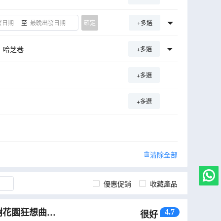
至
確定
+多選
哈芝巷
+多選
藍溪川
鬼仔巷
+多選
布特拉廣場
姓氏橋
怡保火車站廣場
+多選
聖喬治教堂
mCheng「感情」
馬六甲山
清除全部
優惠促銷
收藏產品
4.7
很好