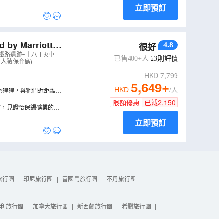
立即預訂
 Marriott P
4.8
很好
海鮮火鍋粥、玻璃
條鐵路遺跡~十八丁火車
已售400+人
23
則評價
人猿保育島)
HKD
7,799
5,649
+
HKD
/人
的紅毛猩猩，與牠們近距離接
限額優惠
已減
2,150
館，見證怡保錫礦業的興
立即預訂
旅行團
|
印尼旅行團
|
富國島旅行團
|
不丹旅行團
利旅行團
|
加拿大旅行團
|
新西蘭旅行團
|
希臘旅行團
|