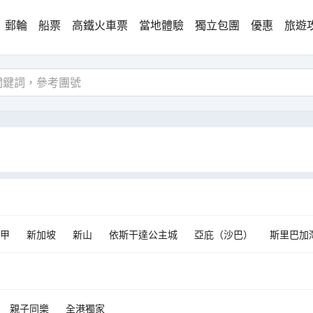
郵輪
船票
高鐵火車票
當地體驗
獨立包團
優惠
旅遊
甲
新加坡
新山
依斯干達公主城
亞庇（沙巴）
斯里巴加
m Gadong B
太平
鬥亞蘭
八打靈再也
Tanjung Dua Belas
親子同樂
全港獨家