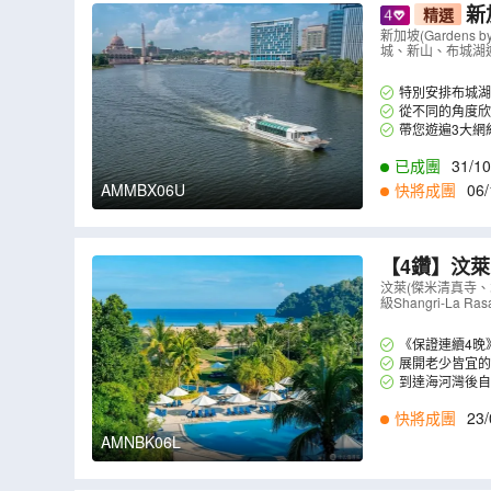
新
精選
aji La
新加坡(Gardens
城、新山、布城湖遊船體
驗)】
（
AMM
特別安排布城湖
情調的濕地。
從不同的角度
大橋和首相府等，
帶您遊遍3大網紅打
巷。
已成團
31/10
AMMBX06U
快將成團
06/
1
,
26/11
,
28/11
,
0
【4鑽】汶萊+
Ria Reso
汶萊(傑米清真寺、水
級Shangri-La R
K06L
）
《保證連續4晚》沙巴
展開老少皆宜的全
到達海河灣後
午茶及馬來傳統自
快將成團
23/
AMNBK06L