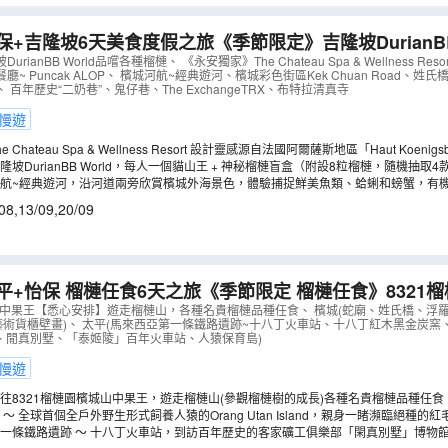
保+吉隆坡6天美食度假之旅《季節限定》吉隆坡DurianBB
家》The Chateau Spa & Wellness Resort
rianBB World品嚐各種榴槤、 《永安獨家》The Chateau Spa & Wellness R
~ Puncak ALOP、 檳城河航~經典遊河、檳城彩色街區Kek Chuan Road、姓
B
）
百年歷史“二奶巷”、鬼仔巷、The ExchangeTRX、布特拉清真寺
慢遊
Chateau Spa & Wellness Resort 設計靈感源自法國阿爾薩斯地區「Haut Koen
 平方公尺，海拔約 3,000 英尺，周圍為未受破壞的自然土地，環境寧靜清幽。客房採用
坡DurianBB World，每人一個貓山王 + 神秘榴槤盲盒（附設8粒榴槤，隨機抽取
山丘或高爾夫球場的景色，為您帶來不一般的度假享受。
、黑刺、D88（小甜甜）、 D13（金包）、D78（甜姐兒）(每款各2粒)）+ 椰子+水
航~經典遊河，沿河道兩旁欣賞檳城外海景色，體驗捕捉鮮美魚類、蛤蜊和螃蟹，有
朋友輕鬆玩樂。
槤及水果品種會視乎季節及產量而有所變更，敬請留意。
08
,
13/09
,
20/09
平+怡保 榴槤任食6天之旅《季節限定 榴槤任食》8321
蟹兩味海鮮餐（每人一隻螃蟹及清蒸海蝦）、乘船夜觀螢火
城山中果王【悉心安排】遊走榴槤山，各種名貴榴槤品種任食、 檳城(蛇廟、姓氏橋、浮
藝術貨櫃壁畫)、 太平(馬來西亞第一條鐵路遺跡~十八丁火車站、十八丁紅木黑金炭
巷、閒真別墅、「泰姬陵」百年火車站、人猿保育島)
慢遊
往8321榴槤園檳城山中果王，遊走榴槤山(參觀榴槤樹的成長)各種名貴榴槤品種任食
貓山王、黑刺等及品嚐時令水果。 *榴槤及水果品種會視乎季節及產量而有所變更，
～ 全球首個全戶外野生形式飼養人猿的Orang Utan Island，親身一睹瀕臨絕種
一條鐵路遺跡 ～ 十八丁火車站，到訪百年歷史的客家礦工俱樂部「閑真別墅」博物