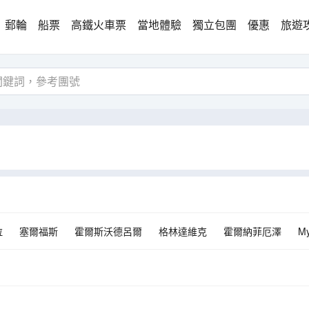
郵輪
船票
高鐵火車票
當地體驗
獨立包團
優惠
旅遊
拉
塞爾福斯
霍爾斯沃德呂爾
格林達維克
霍爾納菲厄澤
My