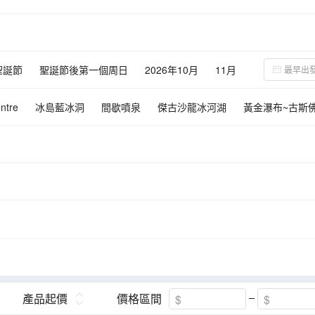
聖誕節
聖誕節後第一個周日
2026年10月
11月
ntre
冰島藍冰洞
間歇噴泉
傑古沙龍冰河湖
黃金瀑布~古斯
產品起價
價格區間