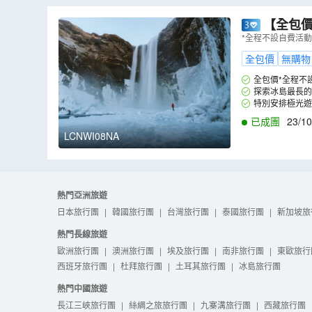
【全包
藍冰洞、極
*全程不設自費活
全包價
無購物
全包價*全程不
探索冰島最長
岩地貌。
特別安排極光遊
已成團
23/10
LCNWI08NA
熱門亞洲旅遊
日本旅行團
|
韓國旅行團
|
台灣旅行團
|
泰國旅行團
|
新加坡旅
熱門長線旅遊
歐洲旅行團
|
澳洲旅行團
|
埃及旅行團
|
南非旅行團
|
東歐旅行
西班牙旅行團
|
杜拜旅行團
|
土耳其旅行團
|
冰島旅行團
熱門中國旅遊
長江三峽旅行團
|
絲綢之旅旅行團
|
九寨溝旅行團
|
西藏旅行團