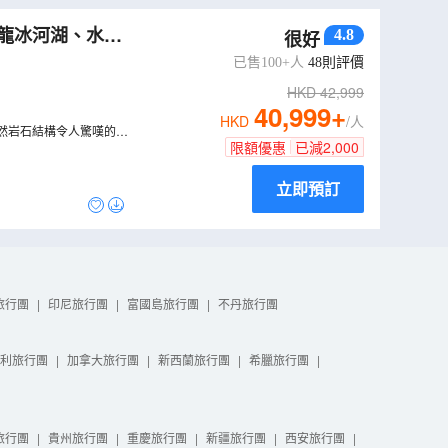
龍冰河湖、水晶
4.8
很好
已售100+人
48
則評價
HKD
42,999
40,999
+
HKD
/人
然岩石結構令人驚嘆的熔
限額優惠
已減
2,000
立即預訂
旅行團
|
印尼旅行團
|
富國島旅行團
|
不丹旅行團
利旅行團
|
加拿大旅行團
|
新西蘭旅行團
|
希臘旅行團
|
旅行團
|
貴州旅行團
|
重慶旅行團
|
新疆旅行團
|
西安旅行團
|