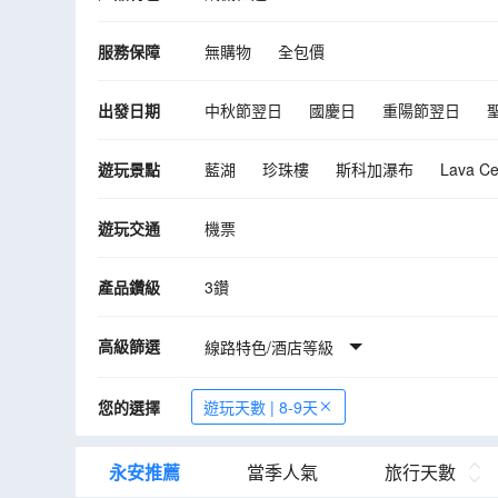
服務保障
無購物
全包價
出發日期
中秋節翌日
國慶日
重陽節翌日
12月
2027年01月
02月
03月
遊玩景點
藍湖
珍珠樓
斯科加瀑布
Lava Ce
遊玩交通
機票
產品鑽級
3鑽
高級篩選
線路特色/酒店等級
您的選擇
遊玩天數 | 8-9天
永安推薦
當季人氣
旅行天數