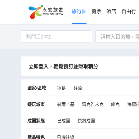
旅行團
機票
酒店
自由行
熱門目的地
立即登入，輕鬆預訂並賺取積分
國家/區域
冰島
芬蘭
遊玩城市
赫爾辛基
雷克雅未克
維克
海德
Rangarthing eystra
Skaftarhreppur
成團狀態
已成團
快將成團
產品特色
飛機往返