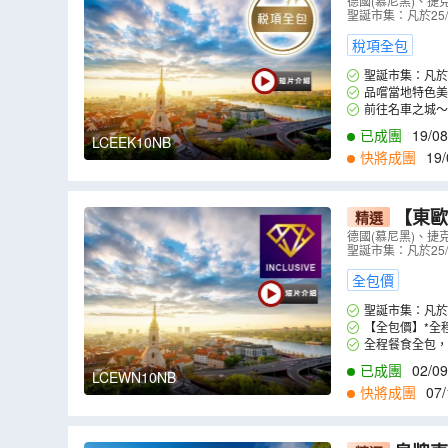
產~哈爾施
德國(慕尼黑)、捷
聖誕市集：凡於25
色烤鴨肝、
稅項全包
聖誕市集：凡於
品嚐當地特色美
前往名車之城～
已成團
19/08
LCEEK10NB
快將成團
19/
2
,
24/02
,
10/03
,
1
【東歐
精選
價】~「世
德國(慕尼黑)、捷
聖誕市集：凡於25
品嚐波希米
全包價
聖誕市集：凡於
【全包價】*全
全程餐食全包，
已成團
02/09
LCEWN10NB
快將成團
07/
3
,
22/03
,
25/03