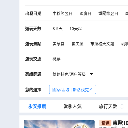
出發日期
中秋節翌日
國慶日
重陽節翌日
10月
11月
12月
2027年01月
遊玩天數
8-9天
10天以上
遊玩景點
美泉宮
霍夫堡
布拉格天文鐘
瑪
哈爾施塔特
紐倫堡
布拉提斯娜
遊玩交通
機票
「世界上最大的古堡」布拉格古堡
薩爾
高級篩選
線路特色/酒店等級
您的選擇
國家/區域 | 斯洛伐克
永安推薦
當季人氣
旅行天數
東歐1
精選