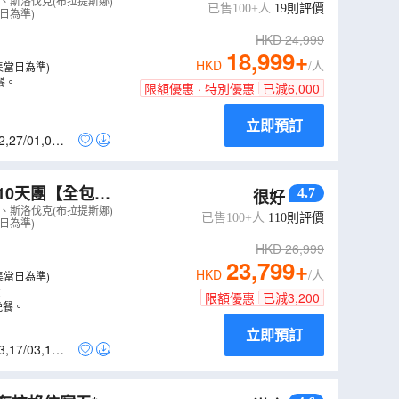
希米亞豬手餐、特
、斯洛伐克(布拉提斯娜)
已售100+人
19
則評價
日為準)
HKD
24,999
18,999
+
HKD
/人
集當日為準)
餐。
限額優惠 · 特別優惠
已減
6,000
立即預訂
2
,
27/01
,
09/0
10天團【全包
4.7
很好
遊、餐食全包，
、斯洛伐克(布拉提斯娜)
已售100+人
110
則評價
日為準)
）
HKD
26,999
23,799
+
HKD
/人
集當日為準)
費
限額優惠
已減
3,200
晚餐。
立即預訂
3
,
17/03
,
18/0