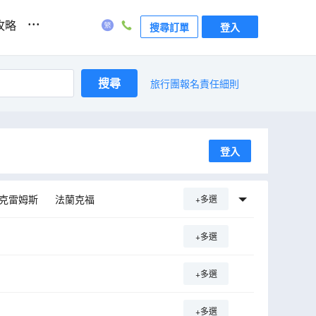
...
攻略
搜尋訂單
登入
搜尋
旅行團報名責任細則
登入
克雷姆斯
法蘭克福
+多選
布拉迪斯拉發1區
+多選
+多選
+多選