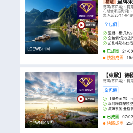
皇牌東
精選
級、於布拉
德國(慕尼黑)、捷
布斯當娜鐘乳洞)、
多瑙河船河
集:凡於25/11
全包價
聖誕市集:凡於
全包價*免收旅
於札格勒布住宿五星級 
LCEWB11M
已成團
21/08
26/12
,
02/02
,
08
快將成團
15/
【東歐】德國
「世界文化
德國(慕尼黑)、捷
希米亞豬手
全包價
【優遊全包】 
乖阿聯酋際航空
滋味餐
已成團
07/02
LCEWN09NB
快將成團
25/