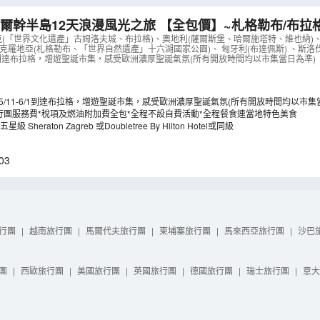
爾幹半島12天浪漫風光之旅 【全包價】~札格勒布/布拉
用米芝蓮推薦餐、「世界文化遺產」哈爾施塔特/維也納美
克(「世界文化遺產」古姆洛夫城、布拉格)、奧地利(薩爾斯堡、哈爾施塔特、維也納)
克羅地亞(札格勒布、「世界自然遺產」十六湖國家公園)、 匈牙利(布達佩斯) 、斯洛伐
卡羅維域溫泉區
（
LCEWB12M
）
-6/1到達布拉格，增遊聖誕市集，感受歐洲濃厚聖誕氣氛(所有開放時間均以市集當日為準)
25/11-6/1到達布拉格，增遊聖誕市集，感受歐洲濃厚聖誕氣氛(所有開放時間均以市集
行團服務費*稅項及燃油附加費全包*全程不設自費活動*全程餐食連當地特色美食
Sheraton Zagreb 或Doubletree By Hilton Hotel或同級
03
行團
|
越南旅行團
|
馬爾代夫旅行團
|
柬埔寨旅行團
|
馬來西亞旅行團
|
沙巴
團
|
西歐旅行團
|
美國旅行團
|
英國旅行團
|
德國旅行團
|
瑞士旅行團
|
意大