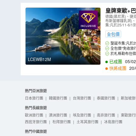
皇牌東歐+巴
於布拉格享
德國(慕尼黑)、捷
布斯當娜鐘乳洞)、
河船河遊、
集:凡於25/11
全包價
聖誕市集:凡於
全包價*免收旅
於札格勒布住宿五星級 
LCEWB12M
已成團
05/02
快將成團
20/
熱門亞洲旅遊
日本旅行團
|
韓國旅行團
|
台灣旅行團
|
泰國旅行團
|
新加坡旅
熱門長線旅遊
歐洲旅行團
|
澳洲旅行團
|
埃及旅行團
|
南非旅行團
|
東歐旅行
西班牙旅行團
|
杜拜旅行團
|
土耳其旅行團
|
冰島旅行團
熱門中國旅遊