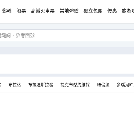
郵輪
船票
高鐵火車票
當地體驗
獨立包團
優惠
旅遊
堡
布拉格
布拉迪斯拉發
捷克布傑約維採
紐倫堡
多瑙河畔
維茲
布萊德
克魯姆洛夫
維埃納
波斯托伊納鎮
哈爾施塔特