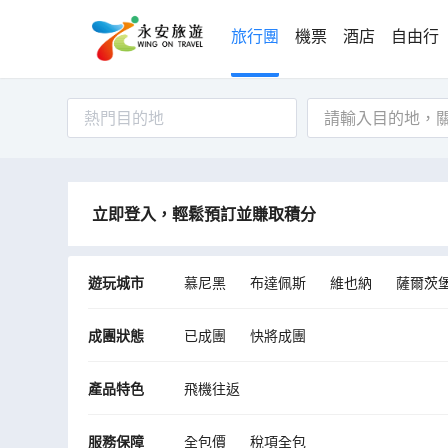
旅行團
機票
酒店
自由行
熱門目的地
立即登入，輕鬆預訂並賺取積分
遊玩城市
慕尼黑
布達佩斯
維也納
薩爾茨
蘇黎世
盧布爾雅那
薩格勒布
赫
成團狀態
已成團
快將成團
產品特色
飛機往返
服務保障
全包價
稅項全包