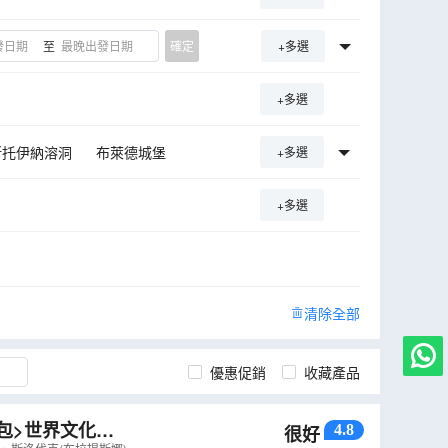
至
確定
+多選
+多選
斯托伊納溶洞
布萊德城堡
+多選
+多選
河船河遊
布達佩斯
清除全部
優惠促銷
收藏產品
全包>世界文化遺
4.8
很好