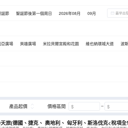
聖誕節
聖誕節後第一個周日
2026年08月
09月
02月
03月
04月
05月
06月
利亞廣場
英雄廣場
米拉貝爾宮殿和花園
維也納環城大道
波
美泉宮
古姆洛夫城
十六湖國家公園
布拉格古堡
哈爾斯塔特
斯堡
布拉格
碧湖
盧比安娜
札格勒布
卡羅維域
多瑙
產品起價
價格區間
0天旅(德國、捷克、 奧地利、 匈牙利、斯洛伐克<稅項