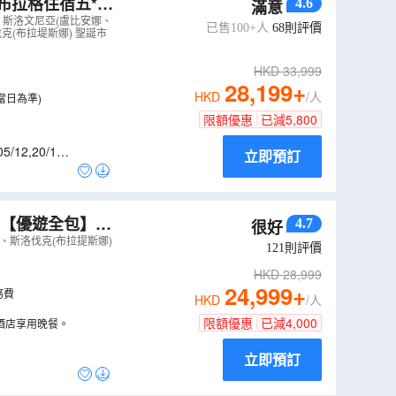
布拉格住宿五*星
4.6
滿意
納美泉宮、安排
、斯洛文尼亞(盧比安娜、
已售100+人
68
則評價
克(布拉堤斯娜) 聖誕市
HKD
33,999
28,199
+
HKD
/人
當日為準)
限額優惠
已減
5,800
05/12
,
20/12
,
立即預訂
團【優遊全包】~
4.7
很好
食全包，品嚐波
、斯洛伐克(布拉提斯娜)
121
則評價
HKD
28,999
24,999
+
務費
HKD
/人
限額優惠
已減
4,000
於酒店享用晚餐。
立即預訂