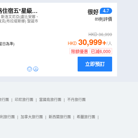
格住宿五*星級、
4.7
很好
泉宮、安排多瑙
、斯洛文尼亞(盧比安娜、
89
則評價
克(布拉堤斯娜) 聖誕市
HKD
36,999
30,999
+
HKD
/人
當日為準)
限額優惠
已減
6,000
立即預訂
旅行團
|
印尼旅行團
|
富國島旅行團
|
不丹旅行團
利旅行團
|
加拿大旅行團
|
新西蘭旅行團
|
希臘旅行團
|