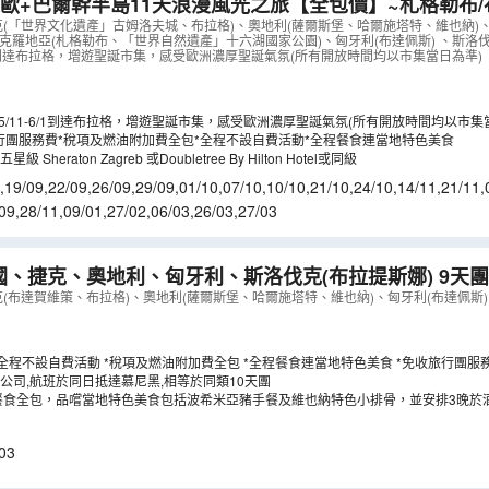
歐+巴爾幹半島11天浪漫風光之旅【全包價】~札格勒布/
格享用米芝蓮推薦餐、「世界文化遺產」哈爾施塔特/維也
克(「世界文化遺產」古姆洛夫城、布拉格)、奧地利(薩爾斯堡、哈爾施塔特、維也納)
克羅地亞(札格勒布、「世界自然遺產」十六湖國家公園)、匈牙利(布達佩斯) 、斯洛伐
遊、卡羅維域溫泉區、餐食全包/無自費
（
LCEWB11M
）
-6/1到達布拉格，增遊聖誕市集，感受歐洲濃厚聖誕氣氛(所有開放時間均以市集當日為準)
25/11-6/1到達布拉格，增遊聖誕市集，感受歐洲濃厚聖誕氣氛(所有開放時間均以市集
行團服務費*稅項及燃油附加費全包*全程不設自費活動*全程餐食連當地特色美食
Sheraton Zagreb 或Doubletree By Hilton Hotel或同級
,
19/09
,
22/09
,
26/09
,
29/09
,
01/10
,
07/10
,
10/10
,
21/10
,
24/10
,
14/11
,
21/11
,
/02
09
,
28/11
,
09/01
,
27/02
,
06/03
,
26/03
,
27/03
、捷克、奧地利、匈牙利、斯洛伐克(布拉提斯娜) 9天
遺產」哈爾施塔特/維也納美泉宮、安排多瑙河船河遊、餐
克(布達賀維策、布拉格)、奧地利(薩爾斯堡、哈爾施塔特、維也納)、匈牙利(布達佩斯)
餐及維也納小排骨，3晚酒店晚餐
（
LCEWN09NB
）
*全程不設自費活動 *稅項及燃油附加費全包 *全程餐食連當地特色美食 *免收旅行團服
公司,航班於同日抵達慕尼黑,相等於同類10天團
饗 全程餐食全包，品嚐當地特色美食包括波希米亞豬手餐及維也納特色小排骨，並安排3晚
03