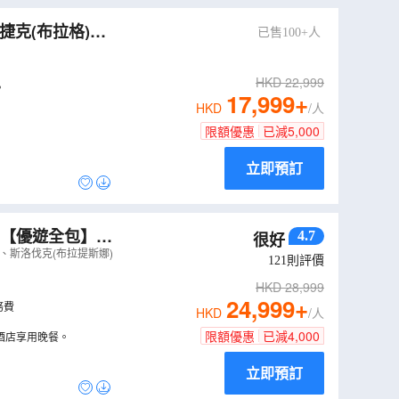
已售100+人
HKD
22,999
。
17,999
+
HKD
/人
限額優惠
已減
5,000
立即預訂
團【優遊全包】~
4.7
很好
食全包，品嚐波
、斯洛伐克(布拉提斯娜)
121
則評價
HKD
28,999
24,999
+
務費
HKD
/人
限額優惠
已減
4,000
於酒店享用晚餐。
立即預訂