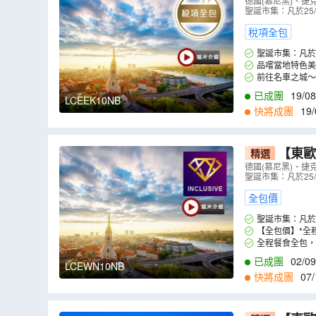
產~哈爾施
德國(慕尼黑)、捷
聖誕市集：凡於25
色烤鴨肝、
稅項全包
聖誕市集：凡於
品嚐當地特色美
前往名車之城～
已成團
19/08
LCEEK10NB
快將成團
19/
2
,
24/02
,
10/03
,
1
【東歐
精選
價】~「世
德國(慕尼黑)、捷
聖誕市集：凡於25
品嚐波希米
全包價
聖誕市集：凡於
【全包價】*全
全程餐食全包，
已成團
02/09
LCEWN10NB
快將成團
07/
3
,
22/03
,
25/03