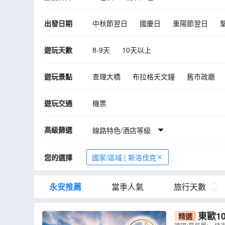
出發日期
中秋節翌日
國慶日
重陽節翌日
10月
11月
12月
2027年01月
遊玩天數
8-9天
10天以上
遊玩景點
查理大橋
布拉格天文鐘
舊市政廳
捷克克魯姆洛夫城堡
米拉貝爾宮殿和花
遊玩交通
機票
布拉提斯娜
美泉宮
紐倫堡
古姆
百水公寓
「世界上最大的古堡」布拉格
高級篩選
線路特色/酒店等級
布達佩斯
卡羅維域
多瑙河船河遊
您的選擇
國家/區域 | 斯洛伐克
永安推薦
當季人氣
旅行天數
東歐1
精選