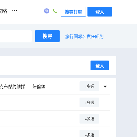
...
攻略
搜尋訂單
登入
搜尋
旅行團報名責任細則
登入
克布傑約維採
紐倫堡
+多選
納鎮
柏林
德累斯頓
+多選
+多選
+多選