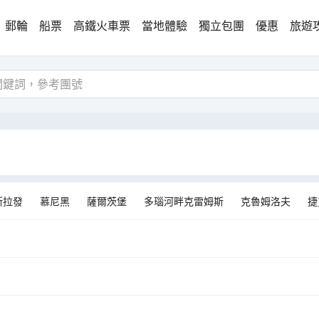
郵輪
船票
高鐵火車票
當地體驗
獨立包團
優惠
旅遊
斯拉發
慕尼黑
薩爾茨堡
多瑙河畔克雷姆斯
克魯姆洛夫
捷
格勒布
赫維茲
布萊德
維埃納
布拉迪斯拉發1區
波斯托伊