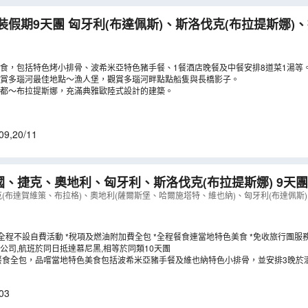
)、斯洛伐克(布拉提斯娜)、捷克(布拉格)、
納)【稅項全包】
（
LCEBV09M
）
食，包括特色烤小排骨、波希米亞特色豬手餐、1餐酒店晚餐及中餐安排8道菜1湯等
賞多瑙河最佳地點～漁人堡，觀賞多瑙河畔點點船隻與長橋影子。
都～布拉提斯娜，充滿典雅歐陸式設計的建築。
09
,
20/11
、捷克、奧地利、匈牙利、斯洛伐克(布拉提斯娜) 9天
遺產」哈爾施塔特/維也納美泉宮、安排多瑙河船河遊、餐
克(布達賀維策、布拉格)、奧地利(薩爾斯堡、哈爾施塔特、維也納)、匈牙利(布達佩斯)
餐及維也納小排骨，3晚酒店晚餐
（
LCEWN09NB
）
*全程不設自費活動 *稅項及燃油附加費全包 *全程餐食連當地特色美食 *免收旅行團服
公司,航班於同日抵達慕尼黑,相等於同類10天團
饗 全程餐食全包，品嚐當地特色美食包括波希米亞豬手餐及維也納特色小排骨，並安排3晚
03