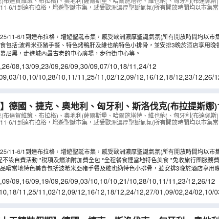
塔特、莫札特故鄉─薩爾斯堡、全程4*星級酒店、品嚐波
克(布達賀維策、布拉格)、奧地利(薩爾斯堡、哈爾施塔特、維也納)、匈牙利(布達佩斯)
/11-6/1到達布拉格，增遊聖誕市集，感受歐洲濃厚聖誕氣氛(所有開放時間均以市集當
維也納小排骨，3晚酒店晚餐
（
LCEEK10NB
）
25/11-6/1到達布拉格，增遊聖誕市集，感受歐洲濃厚聖誕氣氛(所有開放時間均以市
食包括:波希米亞豬手餐、特色烤鴨肝及維也納特色小排骨，並安排3晚於酒店享用晚
慕尼黑，走進城內最古老的中心廣場，步行街中心等。
,
26/08
,
13/09
,
23/09
,
26/09
,
30/09
,
07/10
,
18/11
,
24/12
09
,
03/10
,
10/10
,
28/10
,
11/11
,
25/11
,
02/12
,
09/12
,
16/12
,
18/12
,
23/12
,
26/1
7/03
,
18/03
,
22/03
,
24/03
】德國、捷克、奧地利、匈牙利、斯洛伐克(布拉提斯娜)
界文化遺產」哈爾施塔特/維也納美泉宮、安排多瑙河船河
克(布達賀維策、布拉格)、奧地利(薩爾斯堡、哈爾施塔特、維也納)、匈牙利(布達佩斯)
/11-6/1到達布拉格，增遊聖誕市集，感受歐洲濃厚聖誕氣氛(所有開放時間均以市集當
亞豬手餐及維也納小排骨，3晚酒店晚餐
（
LCEWN10NB
25/11-6/1到達布拉格，增遊聖誕市集，感受歐洲濃厚聖誕氣氛(所有開放時間均以市
程不設自費活動 *稅項及燃油附加費全包 *全程餐食連當地特色美食 *免收旅行團服務
品嚐當地特色美食包括波希米亞豬手餐及維也納特色小排骨，並安排3晚於酒店享用
,
09/09
,
16/09
,
19/09
,
26/09
,
03/10
,
10/10
,
21/10
,
28/10
,
11/11
,
23/12
,
26/12
10
,
18/11
,
25/11
,
02/12
,
09/12
,
16/12
,
18/12
,
24/12
,
27/01
,
09/02
,
24/02
,
10/0