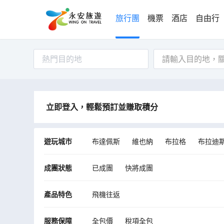
旅行團
機票
酒店
自由行
熱門目的地
立即登入，輕鬆預訂並賺取積分
遊玩城市
布達佩斯
維也納
布拉格
布拉迪
法蘭克福
蘇黎世
盧布爾雅那
薩
成團狀態
已成團
快將成團
哈爾施塔特
弗森多夫
產品特色
飛機往返
服務保障
全包價
稅項全包