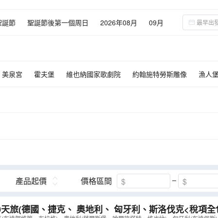
聖誕節
聖誕節後第一個周日
2026年08月
09月
02月
03月
04月
05月
06月
美泉宮
霍夫堡
維也納國家歌劇院
約翰施特勞斯雕像
漁人
園
維也納環城大道
聖馬丁主教座堂
波斯托伊納溶洞
布萊德
洛夫城
十六湖國家公園
布拉格古堡
哈爾斯塔特
柏林
柏林
古堡
國會大廈
布拉提斯娜城堡
薩爾斯堡
布拉格
碧湖
薩克森小瑞士
布達佩斯
布爾諾
維也納
產品起價
價格區間
0天旅(德國、捷克、 奧地利、 匈牙利、斯洛伐克<稅項