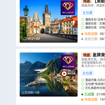
【東歐
精選
價】
（
LCE
德國(柏林、德雷斯
全包價
優遊全包*全程
優遊住宿：於維也納住宿
優遊住宿：於柏林住宿五星
快將成團
05/
LCEWG10M
其他日期
09/
皇牌東
精選
級、於布拉
德國(慕尼黑)、捷
布斯當娜鐘乳洞)、
多瑙河船河
集:凡於25/11
全包價
聖誕市集:凡於
全包價*免收旅
於札格勒布住宿五星級 
LCEWB11M
已成團
21/08
26/12
,
02/02
,
08
快將成團
15/