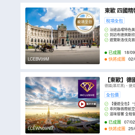
東歐 四國精裝假期9天團 匈牙利(布達佩斯
奧地利(維也
稅項全包
沿途品嚐特色美
到訪布達佩斯欣
遊覽斯洛伐克首
已成團
18/09
LCEBV09M
快將成團
02/
【東歐】德國
「世界文化
德國(慕尼黑)、捷
希米亞豬手
全包價
【優遊全包】 
乖阿聯酋際航空
滋味餐
已成團
07/02
LCEWN09NB
快將成團
25/