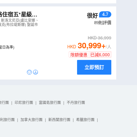
格住宿五*星級、
4.7
很好
泉宮、安排多瑙
、斯洛文尼亞(盧比安娜、
89
則評價
克(布拉堤斯娜) 聖誕市
HKD
36,999
30,999
+
HKD
/人
當日為準)
限額優惠
已減
6,000
立即預訂
旅行團
|
印尼旅行團
|
富國島旅行團
|
不丹旅行團
利旅行團
|
加拿大旅行團
|
新西蘭旅行團
|
希臘旅行團
|