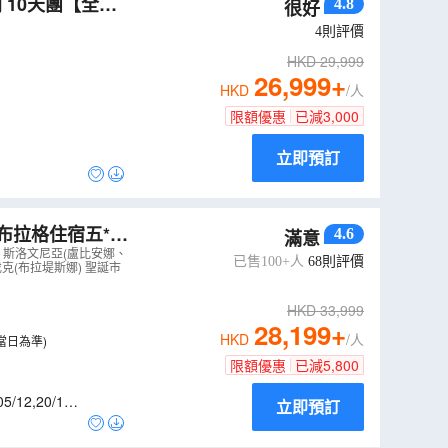
10天團【全包
4.8
很好
4
則評價
HKD
29,999
26,999
+
HKD
/人
限額優惠
已減
3,000
。
立即預訂
布拉格住宿五*星
4.6
滿意
納美泉宮、安排
、斯洛文尼亞(盧比安娜、
已售100+人
68
則評價
克(布拉堤斯娜) 聖誕市
HKD
33,999
28,199
+
HKD
/人
當日為準)
限額優惠
已減
5,800
05/12
,
20/12
,
立即預訂