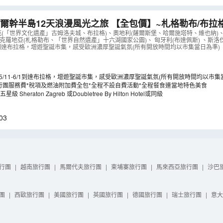
爾幹半島12天浪漫風光之旅 【全包價】~札格勒布/布拉
用米芝蓮推薦餐、「世界文化遺產」哈爾施塔特/維也納美
克(「世界文化遺產」古姆洛夫城、布拉格)、奧地利(薩爾斯堡、哈爾施塔特、維也納)
克羅地亞(札格勒布、「世界自然遺產」十六湖國家公園)、 匈牙利(布達佩斯) 、斯洛伐
卡羅維域溫泉區
（
LCEWB12M
）
-6/1到達布拉格，增遊聖誕市集，感受歐洲濃厚聖誕氣氛(所有開放時間均以市集當日為準)
25/11-6/1到達布拉格，增遊聖誕市集，感受歐洲濃厚聖誕氣氛(所有開放時間均以市集
行團服務費*稅項及燃油附加費全包*全程不設自費活動*全程餐食連當地特色美食
Sheraton Zagreb 或Doubletree By Hilton Hotel或同級
03
行團
|
越南旅行團
|
馬爾代夫旅行團
|
柬埔寨旅行團
|
馬來西亞旅行團
|
沙巴
團
|
西歐旅行團
|
美國旅行團
|
英國旅行團
|
德國旅行團
|
瑞士旅行團
|
意大