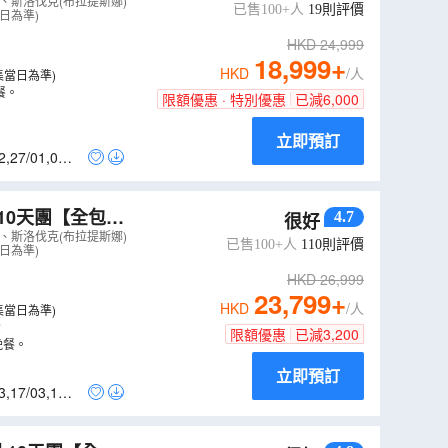
希米亞豬手餐、特
、斯洛伐克(布拉提斯娜)
已售100+人
19
則評價
日為準)
HKD
24,999
18,999
+
HKD
/人
集當日為準)
餐。
限額優惠 · 特別優惠
已減
6,000
立即預訂
2
,
27/01
,
09/0
10天團【全包
4.7
很好
遊、餐食全包，
、斯洛伐克(布拉提斯娜)
已售100+人
110
則評價
日為準)
）
HKD
26,999
23,799
+
HKD
/人
集當日為準)
費
限額優惠
已減
3,200
晚餐。
立即預訂
3
,
17/03
,
18/0