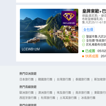
皇牌東歐+巴
於布拉格享
德國(慕尼黑)、捷
布斯當娜鐘乳洞)、
河船河遊、
集:凡於25/11
全包價
聖誕市集:凡於
全包價*免收旅
於札格勒布住宿五星級 
LCEWB12M
已成團
05/02
快將成團
20/
熱門亞洲旅遊
日本旅行團
|
韓國旅行團
|
台灣旅行團
|
泰國旅行團
|
新加坡旅
熱門長線旅遊
歐洲旅行團
|
澳洲旅行團
|
埃及旅行團
|
南非旅行團
|
東歐旅行
西班牙旅行團
|
杜拜旅行團
|
土耳其旅行團
|
冰島旅行團
熱門中國旅遊