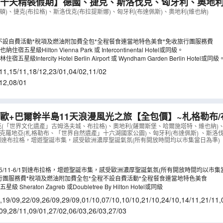
十天精裝假期】德國、捷克、斯洛伐克、匈牙利、奧地利 
WG10M
）
頓)、捷克(布拉格)、斯洛伐克(布拉提斯娜)、匈牙利(布達佩斯)、奧地利(維也納)
不設自費活動*稅項及燃油附加費全包*全程餐食連當地特色美食*免收旅行團服務費
五星級Hilton Vienna Park 或 Intercontinental Hotel或同級。
級Intercity Hotel Berlin Airport 或 Wyndham Garden Berlin Hotel或同級
11
,
15/11
,
18/12
,
23/01
,
04/02
,
11/02
12
,
08/01
歐+巴爾幹半島11天浪漫風光之旅【全包價】~札格勒布/
格享用米芝蓮推薦餐、「世界文化遺產」哈爾施塔特/維也
克(「世界文化遺產」古姆洛夫城、布拉格)、奧地利(薩爾斯堡、哈爾施塔特、維也納)
克羅地亞(札格勒布、「世界自然遺產」十六湖國家公園)、匈牙利(布達佩斯) 、斯洛伐
遊、卡羅維域溫泉區、餐食全包/無自費
（
LCEWB11M
）
-6/1到達布拉格，增遊聖誕市集，感受歐洲濃厚聖誕氣氛(所有開放時間均以市集當日為準)
25/11-6/1到達布拉格，增遊聖誕市集，感受歐洲濃厚聖誕氣氛(所有開放時間均以市集
行團服務費*稅項及燃油附加費全包*全程不設自費活動*全程餐食連當地特色美食
Sheraton Zagreb 或Doubletree By Hilton Hotel或同級
,
19/09
,
22/09
,
26/09
,
29/09
,
01/10
,
07/10
,
10/10
,
21/10
,
24/10
,
14/11
,
21/11
,
/02
09
,
28/11
,
09/01
,
27/02
,
06/03
,
26/03
,
27/03