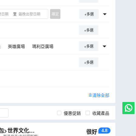
至
確定
+多選
+多選
堡
英雄廣場
瑪利亞廣場
+多選
城堡
哈爾施塔特
+多選
圍牆
德雷斯頓
布拉格
盧比安娜
札格勒布
清除全部
優惠促銷
收藏產品
全包>世界文化遺
4.8
很好