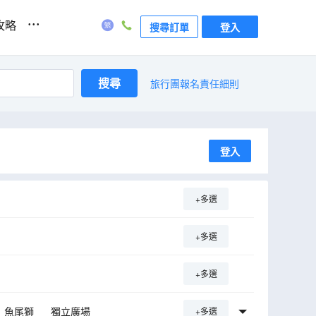
...
攻略
搜尋訂單
登入
搜尋
旅行團報名責任細則
登入
+多選
+多選
+多選
魚尾獅
獨立廣場
+多選