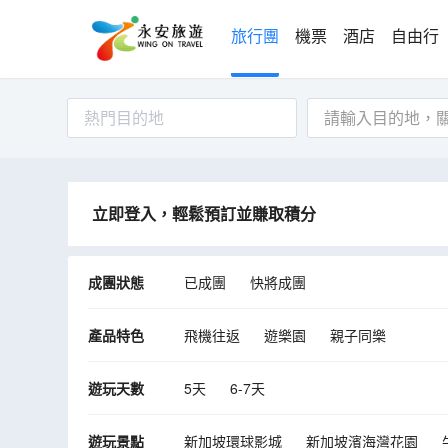
旅行團
機票
酒店
自由行
熱門目的地
立即登入，輕鬆預訂並賺取積分
成團狀態
已成團
快將成團
產品特色
飛機往返
遊樂園
親子同樂
遊玩天數
5天
6-7天
遊玩景點
新加坡環球影城
新加坡濱海灣花園