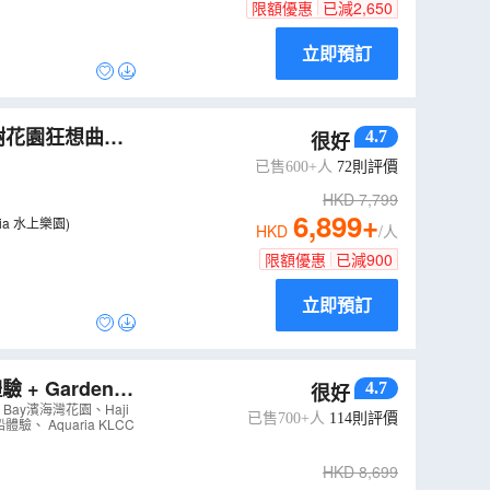
限額優惠
已減
2,650
立即預訂
4.7
很好
Mania】
（
AM
已售600+人
72
則評價
HKD
7,799
6,899
+
 Cove SplashMania 水上樂園)
HKD
/人
限額優惠
已減
900
立即預訂
+ Gardens
4.7
很好
 Bay濱海灣花園、Haji
已售700+人
114
則評價
 Aquaria KLCC
HKD
8,699