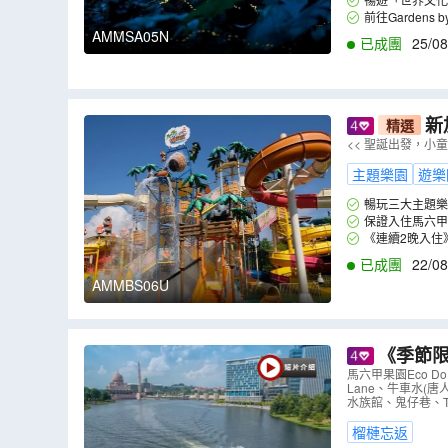
括茨廠街、鬼仔巷
前往Gardens 
AMMSA05N
已成團
25/08
新加
精選
光Show、Le
<< 聖誕出發，小童
MBS06U
）
主題樂園
遊樂
《連續2晚入住
已成團
22/08
AMMBS06U
《季節限
by the B
馬六甲果園Eco Do
Lane、牛車水(唐
水族館、鬼仔巷、The 
榴槤忘返