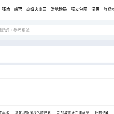
郵輪
船票
高鐵火車票
當地體驗
獨立包團
優惠
旅遊
牛車水
新加坡聖淘沙名勝世界
新加坡佛牙寺龍華院
阿拉伯街