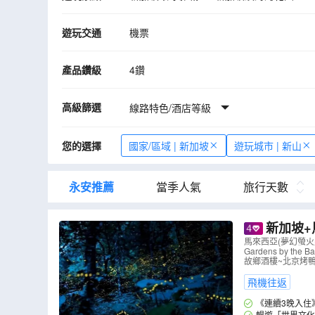
吉隆坡國油雙峰塔
蘇丹阿都沙末大廈
遊玩交通
機票
敦拉薩國貿天空花園
荷蘭紅屋
聖保
Mamee Jonker House 【媽咪怪獸】迷
產品鑽級
4鑽
高級篩選
線路特色/酒店等級
您的選擇
國家/區域 | 新加坡
遊玩城市 | 新山
永安推薦
當季人氣
旅行天數
新加坡+
oints by S
馬來西亞(夢幻螢火
Gardens by
故鄉酒樓~北京烤
飛機往返
《連續3晚入住》吉隆
隆坡充滿歷史底蘊與
暢遊「世界文化