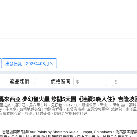
吉隆坡城中城水族館
吉隆坡蝴蝶公園
藍溪川
鬼仔巷
莎羅
羅堂
聖保羅山
雞場街夜市
粉紅清真寺
布特拉廣場
Spla
你博物館
摩登現代娘惹餐廳The KamCheng「感情」
馬六甲山
布
出發日期 | 2026年08月
產品起價
價格區間
馬來西亞 夢幻螢火蟲 悠閒5天團《連續3晚入住》吉隆坡國際
heraton Kuala Lumpur, Chinatown
（
AMMSA05N
）
蟲之旅、適耕莊、馬六甲古城、鬼仔巷、Rex KL、蝴蝶公園、新山)、 新加坡(「獅
 the Bay、牛車水) [品嚐地道美食] :地道海鮮餐、瓦煲海南茶+瓦煲炒豬腸粉+燒麵包、南洋
鴨+粵式點心宴、原煲足料肉骨茶、創意九宮格娘惹料理
坡國際品牌Four Points by Sheraton Kuala Lumpur, Chinatown，為
人文氣息的茨廠街（Chinatown）核心地帶，地理位置優越，步行即可探索豐富的
遺產」馬六甲古城，觀看標誌性荷蘭紅屋廣場，登上馬六甲山，飽覽馬六甲風光。