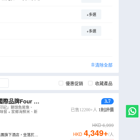
馬行人天橋
+多選
shMania 水上樂園
城湖遊船體驗
+多選
清除全部
優惠促銷
收藏產品
品牌Four P
3.7
城印記」獅頭魚尾像、
已售12200+人
1
則評價
風味餐 + 家鄉海鮮米、新
HKD
6,999
4,349
+
HKD
/人
萬豪國際集團旗下酒店，坐落於吉
歷史建築與新潮小店，包