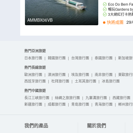
Eco Do 
人、XO、葫蘆等
暢玩Gardens by
AMMBX06VB
快將成團
29/
熱門亞洲旅遊
日本旅行團
|
韓國旅行團
|
台灣旅行團
|
泰國旅行團
|
新加坡旅
熱門長線旅遊
歐洲旅行團
|
澳洲旅行團
|
埃及旅行團
|
南非旅行團
|
東歐旅行
西班牙旅行團
|
杜拜旅行團
|
土耳其旅行團
|
冰島旅行團
熱門中國旅遊
長江三峽旅行團
|
絲綢之旅旅行團
|
九寨溝旅行團
|
西藏旅行團
新疆旅行團
|
成都旅行團
|
青島旅行團
|
青海旅行團
|
郴州旅行
我們的產品
關於我們