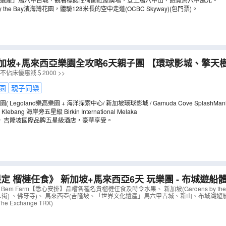
、中央藝術坊等購買傳統工藝品和紀念品的絕佳去處。
by the Bay濱海灣花園，體驗128米長的空中走道(OCBC Skyway)(包門票)。
坡+馬來西亞樂園全攻略6天親子團 【環球影城、擎天樹花園狂想曲燈
goland樂高樂園、全新水上樂園 Gamuda Cove Splash
不佔床優惠減＄2000 >>
園
親子同樂
暢玩三大主題樂園( Legoland樂高樂園 + 海洋探索中心/ 新加坡環球影城 / Gamuda
保證入住馬六甲 Klebang 海岸旁五星級 Birkin International Melaka
》吉隆坡國際品牌五星級酒店，豪華享受。
定 榴槤任食》 新加坡+馬來西亞6天 玩樂團 - 布城遊船體驗 
ay濱海灣花園 + Aquaria KLCC水族館
（
AMMBX06VB
）
 Bem Farm【悉心安排】品嚐各種名貴榴槤任食及時令水果、 新加坡(Gardens by the
人街) 、佛牙寺)、 馬來西亞(吉隆坡、「世界文化遺產」馬六甲古城、新山、布城湖遊船體驗、
Exchange TRX)