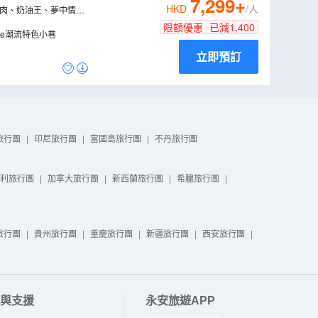
7,299
+
HKD
/人
、紅肉、奶油王、夢中情
限額優惠
已減
1,400
士集錦、Haji Lane潮流特色小巷
立即預訂
旅行團
|
印尼旅行團
|
富國島旅行團
|
不丹旅行團
利旅行團
|
加拿大旅行團
|
新西蘭旅行團
|
希臘旅行團
|
旅行團
|
貴州旅行團
|
重慶旅行團
|
新疆旅行團
|
西安旅行團
|
與支援
永安旅遊APP