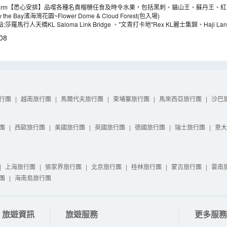
Bem Farm【悉心安排】品嚐各種名貴榴槤任食及時令水果，包括黑刺、貓山王、蘇丹王
 the Bay濱海灣花園~Flower Dome & Cloud Forest(包入場)
3大網紅打卡熱點:莎羅馬行人天橋KL Saloma Link Bridge 、"文青打卡地"Rex KL麗
08
行團
|
越南旅行團
|
馬爾代夫旅行團
|
柬埔寨旅行團
|
馬來西亞旅行團
|
沙巴
團
|
西歐旅行團
|
美國旅行團
|
英國旅行團
|
德國旅行團
|
瑞士旅行團
|
意大
|
上海旅行團
|
張家界旅行團
|
北京旅行團
|
桂林旅行團
|
蒙古旅行團
|
雲南
團
|
海南島旅行團
旅遊資訊
旅遊服務
更多服務