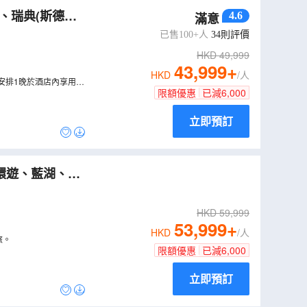
4.6
滿意
】
（
LCNWD11N
已售100+人
34
則評價
HKD
49,999
43,999
+
HKD
/人
安排1晚於酒店內享用晚
限額優惠
已減
6,000
立即預訂
）
HKD
59,999
53,999
+
HKD
/人
旅。
限額優惠
已減
6,000
立即預訂