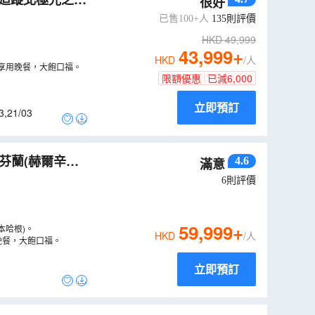
很好
前進號/北極圈
已售100+人
135
則評價
HKD
49,999
43,999
+
HKD
/人
享用晚餐，大飽口福。
限額優惠
已減
6,000
立即預訂
3
,
21/03
芬蘭(赫爾辛
4.6
滿意
（
LCNWU12N
）
6
則評價
59,999
+
本哈根)。
HKD
/人
晚餐，大飽口福。
立即預訂