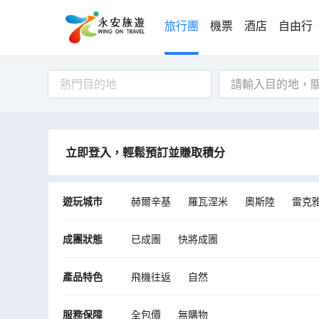
旅行團
機票
酒店
自由行
熱門目的地
立即登入，輕鬆預訂並賺取積分
遊玩城市
赫爾辛基
羅瓦涅米
奧斯陸
雷克
Rangarthing eystra
哥本哈根
凱米
成團狀態
已成團
快將成團
科克拜亞克勞斯特
薩尼色爾卡
布羅
里加
考納斯
列維
派爾努
奧斯
產品特色
飛機往返
自然
服務保障
全包價
無購物