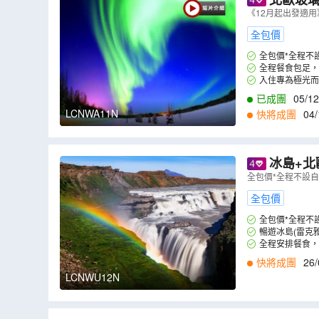
旅、乘哈士
《12月起出發適用
科學博物館
全包價
全包價*全程不
全程餐食包足，
入住專為極光而
已成團
05/12
LCNWA11N
快將成團
04/
冰島+北
基)、瑞典(
全包價*全程不設
全包價
全包價*全程不
暢遊冰島(雷克
全程安排餐食，
快將成團
26/
LCNWU12N