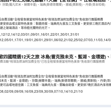
奇狗拉車及馴鹿拉車、一次過參觀市政廳、華莎戰船/露天/
》芬蘭(羅凡尼米、赫爾辛基)、瑞典(斯德哥爾摩)、挪威(奧斯陸)、丹麥(哥本哈根)
、石中教堂、費德烈城堡
（
LCNWA11N
）
設自費活動*全程餐食連當地特色美食*稅項及燃油附加費全包*免收旅行團服務費
更安排品嚐北歐特色美食：馴鹿肉餐、瑞典肉丸餐及三文魚餐，更安排三晚於酒店內
建之玻璃酒店，等待極光獨特的光芒。
,
12/12
,
14/12
,
03/01
,
09/01
,
16/01
,
22/01
,
30/01
,
31/01
12
,
05/01
,
17/01
,
19/01
,
26/01
,
29/01
,
06/02
,
21/02
,
25/02
,
07/03
,
11/03
,
14/0
歐四國精選12天之旅 冰島(雷克雅未克、藍湖、金環遊)、
斯德哥爾摩)、挪威(奧斯陸)、丹麥(哥本哈根) 【全包價】
自費活動*稅項及燃油附加費全包*已包全程餐食連當地特色美食*免收旅行團服務費
設自費活動*稅項及燃油附加費全包*全程餐食連當地特色美食*免收旅行團服務費
雅未克、藍湖、金環遊)、芬蘭(赫爾辛基)、瑞典(斯德哥爾摩)、挪威(奧斯陸)、丹麥(哥
更可品嚐地道佳餚：三文魚餐、瑞典肉丸餐、郵輪自助餐，更安排7晚於酒店內享用
08
,
02/09
,
09/09
,
16/09
,
23/09
,
30/09
,
07/10
,
14/10
,
21/10