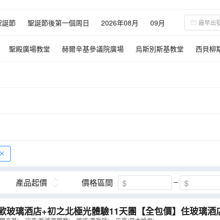
聖誕節
聖誕節後第一個周日
2026年08月
09月
02月
03月
聖殿廣場教堂
赫爾辛基參議院廣場
烏斯別斯基教堂
西貝柳
中營
肖邦公園
聖十字教堂
瑪麗·居里博物館
瓦津基宮
珍
館
市政廳鐘樓
斯科加瀑布
市政廳廣場
三兄弟之屋
瑞典
娜教堂
聖伯多祿聖保祿教堂
聖加西彌祿教堂
考納斯主教座堂
基
極光遊船
阿克爾觀光碼頭
露天博物館
市政廳
阿克斯胡
館
平格費利爾國家公園
聖誕老人村
羅森堡城堡
民俗博物館
極光
黃金瀑布~古佛斯瀑布
傑古沙龍冰河湖
冰島
哈士奇狗拉
冰洞
哥本哈根
觀賞自然奇觀～《午夜太陽》
傑古沙龍冰河湖
哈士奇狗拉車之旅
冰上垂釣
產品起價
價格區間
歐玻璃酒店+初之北極光體驗11天團【全包價】住玻璃酒