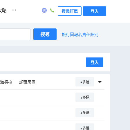
...
攻略
搜尋訂單
登入
搜尋
旅行團報名責任細則
登入
海德拉
託爾尼奧
+多選
希爾克內斯
維克
+多選
拉科夫
弗羅茨瓦夫
塔林
eniunija
北角
+多選
+多選