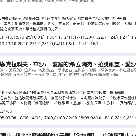
過參觀市政廳、華莎戰船/露天/前進號/北極圈科學博物館
爾辛基)、瑞典(斯德哥爾摩)、挪威(奧斯陸)、丹麥(哥本哈根)
LCNWA11NA
）
設自費活動*全程餐食連當地特色美食*稅項及燃油附加費全包*免收旅行團服務費
色美食：馴鹿肉餐、瑞典肉丸餐及三文魚餐，更安排三晚於酒店內享用晚餐，大飽口
建之玻璃酒店，等待極光獨特的光芒。
,
11/10
,
18/10
,
25/10
,
01/11
,
06/11
,
12/11
,
17/11
,
20/11
,
22/11
,
24/11
,
27/11
,
10
,
13/10
,
20/10
,
27/10
,
28/10
,
04/11
,
08/11
,
11/11
,
15/11
蘭(克拉科夫、華沙) + 波羅的海(立陶宛、拉脫維亞、愛沙尼
探索中世紀古跡之旅10天團
（
LCNWO10N
）
沙)、 波羅的海(立陶宛、拉脫維亞、愛沙尼亞) 立陶宛(考納斯、雷神之屋、特拉凱
 拉脫維亞(黑人頭宮、三兄弟屋、瑞典門)、愛沙尼亞(塔林) 芬蘭(赫爾辛基)
活動 *稅項及燃油附加費全包 *已包全程餐食連當地特色美食*免收旅行團服務費
特色美食，包括波蘭傳統烤鴨腿、波蘭餃子風味餐、立陶宛風味餃子、拉脫維亞式醬燻
波羅三小國：立陶宛（維爾紐斯)、拉脫維亞（里加）、愛沙尼亞（塔林），其首都古
看。
,
24/09
08
,
03/09
,
10/09
,
14/09
,
17/09
,
21/09
,
22/09
,
28/09
,
08/10
,
15/10
,
22/10
,
29/1
6/11
,
07/01
,
14/01
,
21/01
酒店+初之北極光體驗11天團【全包價】~ 住玻璃酒店