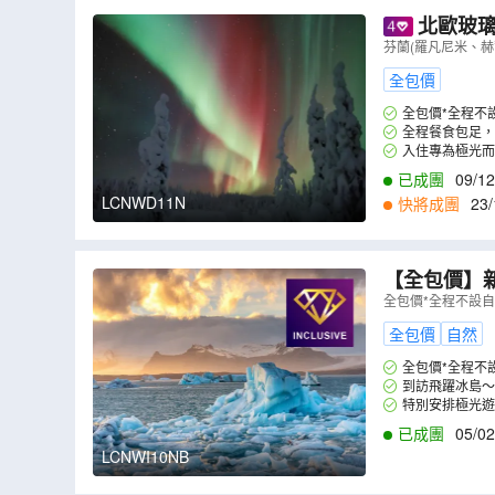
北歐玻璃酒店+初
爾摩)、挪威
芬蘭(羅凡尼米、赫
）
全包價
全包價*全程不
全程餐食包足，
餐，大飽口福。
入住專為極光而
已成團
09/12
LCNWD11N
快將成團
23/
【全包價】新春冰島 10天極
古沙龍冰河湖
全包價*全程不設
全包價
自然
全包價*全程不
到訪飛躍冰島～
特別安排極光遊
已成團
05/02
LCNWI10NB