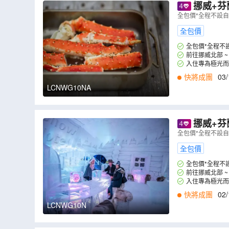
挪威+芬蘭 兩國 10天
米、赫爾辛基
全包價*全程不設
全包價
全包價*全程不
前往挪威北部 
入住專為極光而
快將成團
03/
LCNWG10NA
挪威+芬蘭 兩國 10天
米、赫爾辛基
全包價*全程不設
全包價
全包價*全程不
前往挪威北部 
入住專為極光而
快將成團
02/
LCNWG10N