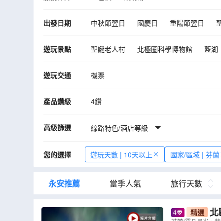
出發日期
中秋節翌日
國慶日
重陽節翌日
10月
11月
12月
2027年01月
遊玩景點
聖誕老人村
北極圈科學博物館
藍湖
瓦薩沉船博物館
美人魚
奧斯維辛集
遊玩交通
機票
瓦維爾城堡
雅蓋隆大學主樓
紡織會
德爾達圖赫菲溫泉
特拉凱城堡
聖安
產品鑽級
4鑽
Lava Centre
中央集市廣場
赫爾辛
高級篩選
費德烈城堡
線路特色/酒店等級
阿摩林堡
華沙戰船博物
隆黛爾宮
皇宮
間歇噴泉
追蹤北
您的選擇
遊玩天數 | 10天以上
國家/區域 | 芬蘭
《權力遊戲》拍攝場地~ 教堂山
卡特拉
馴鹿場
芬蘭航空貴賓休息室
馴鹿場
永安推薦
當季人氣
旅行天數
北
精選