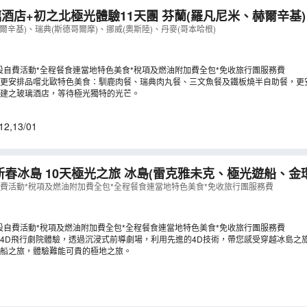
之北極光體驗11天團 芬蘭(羅凡尼米、赫爾辛基)、瑞典(斯德哥
(奧斯陸)、丹麥(哥本哈根)《12月起出發適用》【全包價
爾辛基)、瑞典(斯德哥爾摩)、挪威(奧斯陸)、丹麥(哥本哈根)
設自費活動*全程餐食連當地特色美食*稅項及燃油附加費全包*免收旅行團服務費
更安排品嚐北歐特色美食：馴鹿肉餐、瑞典肉丸餐、三文魚餐及鐵板燒半自助餐，更
建之玻璃酒店，等待極光獨特的光芒。
12
,
13/01
光之旅 冰島(雷克雅未克、極光遊船、金環遊、藍湖、傑
)《新春出發：2027年2月5日(年廿九) 》
（
LCNWI10NB
自費活動*稅項及燃油附加費全包*全程餐食連當地特色美食*免收旅行團服務費
設自費活動*稅項及燃油附加費全包*全程餐食連當地特色美食*免收旅行團服務費
4D飛行劇院體驗，透過沉浸式前導劇場，利用先進的4D技術，帶您感受穿越冰島之
船之旅，體驗難能可貴的極地之旅。