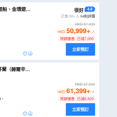
4.8
很好
7年1月31日》
已售100+人
64
則評價
HKD
57,999
50,999
+
HKD
/人
限額優惠
已減
7,000
立即預訂
WJ10NB
）
HKD
67,999
61,399
+
HKD
/人
限額優惠
已減
6,600
旅。
立即預訂