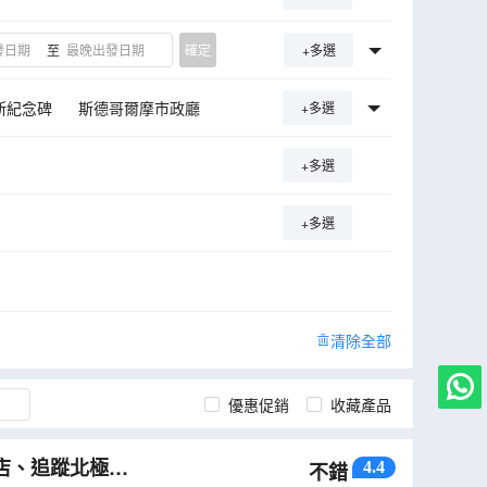
至
確定
+多選
斯紀念碑
斯德哥爾摩市政廳
+多選
珠樓
前進號博物館
+多選
門
格迪米納斯塔
十字架山
考納斯市政廳
冰島藍冰洞
+多選
斯城堡
克里斯蒂安堡宮
石中教堂
華沙
車
赫倫瀑布
清除全部
黃金瀑布
破冰船之旅
優惠促銷
收藏產品
店、追蹤北極光
4.4
不錯