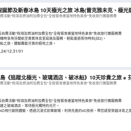
冰島 10天極光之旅 冰島(雷克雅未克、極光遊船、金環遊、
龍冰河湖)《聖誕出發：12月23,24日》《新春出發：202
自費活動*稅項及燃油附加費全包*全程餐食連當地特色美食*免收旅行團服務費
NN
）
設自費活動*稅項及燃油附加費全包*全程餐食連當地特色美食*免收旅行團服務費
機時享用芬蘭航空貴賓休息室設施及服務，輕鬆度過等待時刻(註2)。
船之旅，體驗難能可貴的極地之旅。
,
24/12
,
31/01
《追蹤北極光、玻璃酒店、破冰船》10天珍貴之旅 ※ 芬蘭（赫爾辛
）、冰島 《新春出發：2027年2月5日(年廿九)》
（
LCN
自費活動*稅項及燃油附加費全包*全程餐食連當地特色美食*免收旅行團服務費
設自費活動*稅項及燃油附加費全包*全程餐食連當地特色美食*免收旅行團服務費
建之玻璃酒店，等待極光獨特的光芒。
4D飛行劇院體驗，透過沉浸式前導劇場，利用先進的4D技術，帶您感受穿越冰島之