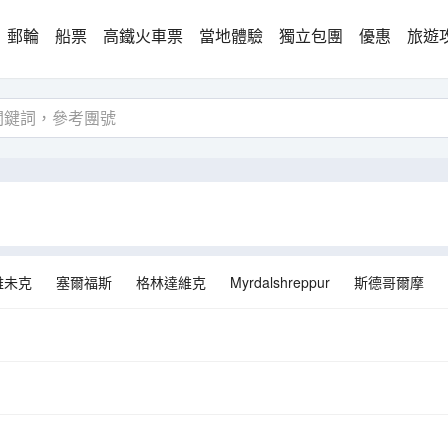
郵輪
船票
高鐵火車票
當地體驗
獨立包團
優惠
旅遊
雅未克
塞爾福斯
格林達維克
Myrdalshreppur
斯德哥爾摩
萬塔
伊伐洛
凱夫拉維克
霍爾斯沃德呂爾
霍爾納菲厄澤
瑪
加勒穆恩
阿維斯尤
博爾加比格茲
華沙
維爾紐斯
克
威辛
基蒂萊
特拉凱
希奧利艾
梅斯魁斯埃
Senamiescio s