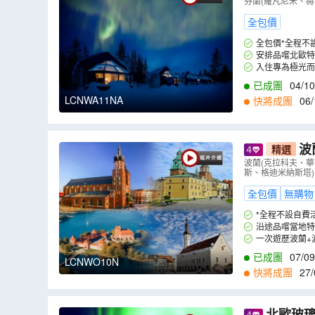
之旅、一次
芬蘭(羅凡尼米、赫
德烈城堡
（
全包價
全包價*全程不
安排品嚐北歐特
入住專為極光而
已成團
04/10
LCNWA11NA
快將成團
06/
波
精選
爾辛基)深度
波蘭(克拉科夫、華
斯、格迪米納斯塔)
全包價
無購物
*全程不設自費
沿途品嚐當地
排。
一次遊歷波蘭+
遺產，值得細意觀
已成團
07/09
LCNWO10N
快將成團
27/
1
,
17/11
,
19/11
,
2
北歐玻璃