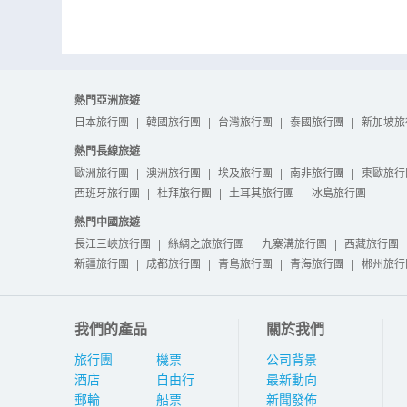
熱門亞洲旅遊
日本旅行團
|
韓國旅行團
|
台灣旅行團
|
泰國旅行團
|
新加坡旅
熱門長線旅遊
歐洲旅行團
|
澳洲旅行團
|
埃及旅行團
|
南非旅行團
|
東歐旅行
西班牙旅行團
|
杜拜旅行團
|
土耳其旅行團
|
冰島旅行團
熱門中國旅遊
長江三峽旅行團
|
絲綢之旅旅行團
|
九寨溝旅行團
|
西藏旅行團
新疆旅行團
|
成都旅行團
|
青島旅行團
|
青海旅行團
|
郴州旅行
我們的產品
關於我們
旅行團
機票
公司背景
酒店
自由行
最新動向
郵輪
船票
新聞發佈