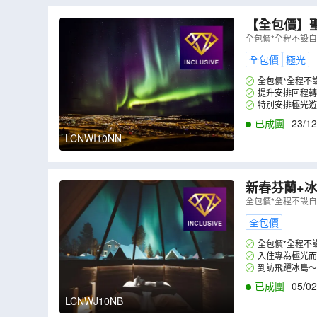
【全包價】聖誕節及新春
藍湖、傑古沙
全包價*全程不設
（
LCNWI10
全包價
極光
全包價*全程不
提升安排回程轉
特別安排極光遊
已成團
23/12
LCNWI10NN
新春芬蘭+冰島
基、羅凡尼米
全包價*全程不設
全包價
全包價*全程不
入住專為極光而
到訪飛躍冰島～
已成團
05/02
LCNWJ10NB