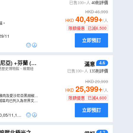
、石中教堂、費
已售100+人
40
則評價
HKD
46,999
40,499
+
HKD
/人
福。
限額優惠
已減
6,500
29/11
立即預訂
亞) +芬蘭 (赫
4.6
滿意
城堡歷史博物館、維爾紐
已售100+人
135
則評價
HKD
29,999
25,399
+
HKD
/人
雞肉及愛沙尼亞黑胡椒牛
限額優惠
已減
4,600
城區均已列入為世界文化
立即預訂
0
,
05/11
,
12/1
、追蹤北極光之
4.7