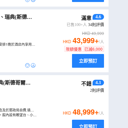
4.6
滿意
】
（
LCNWD11N
已售100+人
34
則評價
HKD
49,999
43,999
+
HKD
/人
安排1晚於酒店內享用晚
限額優惠
已減
6,000
立即預訂
典(斯德哥爾
4.1
不錯
2
則評價
48,999
+
念及於郵政局自費.填
HKD
/人
，館內設有瞭望台、小教
北角紀念證書以作留念。
立即預訂