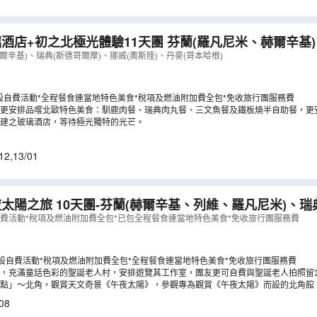
9/12
,
06/01
,
13/01
,
17/01
之北極光體驗11天團 芬蘭(羅凡尼米、赫爾辛基)、瑞典(斯德哥
(奧斯陸)、丹麥(哥本哈根)《12月起出發適用》【全包價
爾辛基)、瑞典(斯德哥爾摩)、挪威(奧斯陸)、丹麥(哥本哈根)
設自費活動*全程餐食連當地特色美食*稅項及燃油附加費全包*免收旅行團服務費
更安排品嚐北歐特色美食：馴鹿肉餐、瑞典肉丸餐、三文魚餐及鐵板燒半自助餐，更
建之玻璃酒店，等待極光獨特的光芒。
12
,
13/01
太陽之旅 10天團-芬蘭(赫爾辛基、列維、羅凡尼米)、瑞
陸、康寧斯娃(最北點)、阿爾塔)、丹麥(哥本哈根) 之旅10天團【全包
自費活動*稅項及燃油附加費全包*已包全程餐食連當地特色美食*免收旅行團服務費
WS10N
）
不設自費活動*稅項及燃油附加費全包*全程餐食連當地特色美食*免收旅行團服務費
，充滿童話色彩的聖誕老人村，安排遊覽其工作室，團友更可自費與聖誕老人拍照留
節時收到聖誕老人寄來的賀節信件。另各團友可獲發一張北極圈證書以作留念。
北點」～北角，觀賞天文奇景《午夜太陽》，參觀專為觀賞《午夜太陽》而設的北角館
角紀錄片之闊銀幕影院。更安排賓客於北角郵局寄出蓋有北角郵印的明信片，及獲發
08