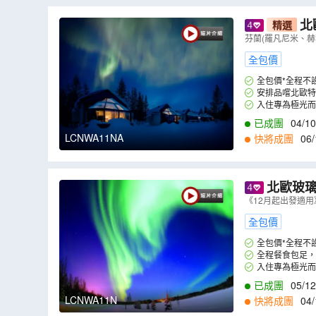
北
精選
之旅、一次
芬蘭(羅凡尼米、赫
德烈城堡
（
全包價
全包價*全程不
安排品嚐北歐特
入住專為極光而
已成團
04/10
LCNWA11NA
快將成團
06/
北歐玻璃
旅、乘哈士
《12月起出發適用
科學博物館
全包價
全包價*全程不
全程餐食包足，
入住專為極光而
已成團
05/12
LCNWA11N
快將成團
04/