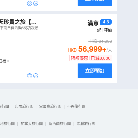
天珍貴之旅【全
4.5
滿意
6, 7日(大年初
不設自費活動*稅項及燃
9
則評價
HKD
64,999
56,999
+
HKD
/人
限額優惠
已減
8,000
口福。
立即預訂
旅行團
|
印尼旅行團
|
富國島旅行團
|
不丹旅行團
利旅行團
|
加拿大旅行團
|
新西蘭旅行團
|
希臘旅行團
|