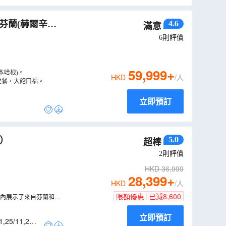
芬蘭(赫爾辛
4.6
滿意
（
LCNWU12N
）
6
則評價
59,999
+
本哈根)。
HKD
/人
晚餐，大飽口福。
立即預訂
）
5.0
超棒
2
則評價
HKD
36,999
28,399
+
HKD
/人
限額優惠
已減
8,600
館內展示了來自芬蘭和國
立即預訂
1
,
25/11
,
29/1