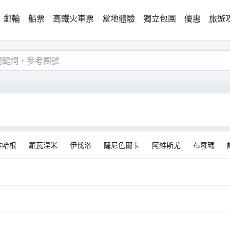
郵輪
船票
高鐵火車票
當地體驗
獨立包團
優惠
旅遊
本哈根
羅瓦涅米
伊伐洛
薩尼色爾卡
阿維斯尤
布羅瑪
科克拜亞克勞斯特
列維
塞爾福斯
萬塔
基蒂萊
格林達維