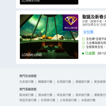
LCNWS10N
聖誕及新春
包價】 《聖誕
芬蘭（赫爾辛基、
油附加費全包*全
一、二)》
（
全包價
全包價*全程不
入住專為極光而
全程餐食全包，
已成團
26/12
LCNWK12NB
熱門亞洲旅遊
日本旅行團
|
韓國旅行團
|
台灣旅行團
|
泰國旅行團
|
新加坡旅
熱門長線旅遊
歐洲旅行團
|
澳洲旅行團
|
埃及旅行團
|
南非旅行團
|
東歐旅行
西班牙旅行團
|
杜拜旅行團
|
土耳其旅行團
|
冰島旅行團