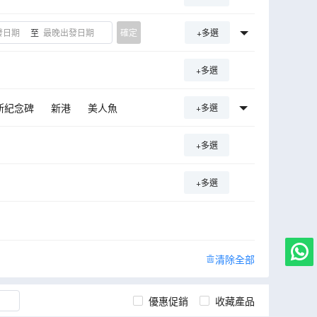
至
確定
+多選
+多選
斯紀念碑
新港
美人魚
+多選
王宮
維格蘭雕塑公園
+多選
館
市政廳
石中教堂
+多選
冰島
清除全部
優惠促銷
收藏產品