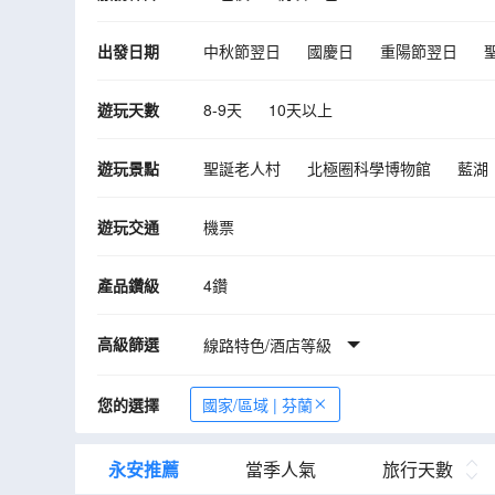
出發日期
中秋節翌日
國慶日
重陽節翌日
10月
11月
12月
2027年01月
遊玩天數
8-9天
10天以上
遊玩景點
聖誕老人村
北極圈科學博物館
藍湖
安徒生雕像
國王新廣場
吉菲昂噴泉
遊玩交通
機票
阿克斯胡斯城堡
前進號博物館
卡爾
阿克斯胡斯城堡
克里斯蒂安堡宮
費
產品鑽級
4鑽
平格費利爾國家公園
皇宮
阿莫斯瑞
高級篩選
觀賞自然奇觀～《午夜太陽》
線路特色/酒店等級
傑古沙龍
您的選擇
國家/區域 | 芬蘭
永安推薦
當季人氣
旅行天數