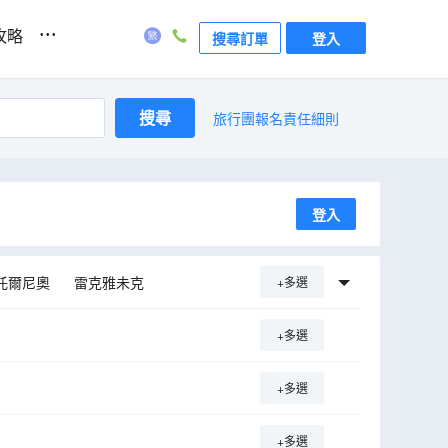
...
攻略
搜尋訂單
登入
搜尋
旅行團報名責任細則
登入
託爾尼奧
雷克雅未克
+多選
克
北角
Myrdalshreppur
+多選
+多選
+多選