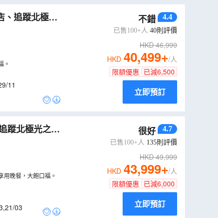
店、追蹤北極光
4.4
不錯
、石中教堂、費
已售100+人
40
則評價
HKD
46,999
40,499
+
HKD
/人
福。
限額優惠
已減
6,500
29/11
立即預訂
、追蹤北極光之
4.7
很好
前進號/北極圈
已售100+人
135
則評價
HKD
49,999
43,999
+
HKD
/人
享用晚餐，大飽口福。
限額優惠
已減
6,000
立即預訂
3
,
21/03