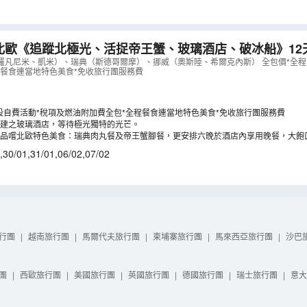
北歐《追蹤北極光、活捉帝王蟹、玻璃酒店、破冰船》12
出發：12月26日》《新春出發：2027年1月30,31日及2月
羅凡尼米、凱米）、瑞典（斯德哥爾摩）、挪威（奧斯陸、希爾克內斯） 全包價*全程
程餐食連當地特色美食*免收旅行團服務費
LCNWK12NB
）
設自費活動*稅項及燃油附加費全包*全程餐食連當地特色美食*免收旅行團服務費
建之玻璃酒店，等待極光獨特的光芒。
品嚐北歐特色美食：瑞典肉丸餐及帝王蟹腳餐，更安排六晚於酒店內享用晚餐，大飽
,
30/01
,
31/01
,
06/02
,
07/02
行團
|
越南旅行團
|
馬爾代夫旅行團
|
柬埔寨旅行團
|
馬來西亞旅行團
|
沙巴
團
|
西歐旅行團
|
美國旅行團
|
英國旅行團
|
德國旅行團
|
瑞士旅行團
|
意大