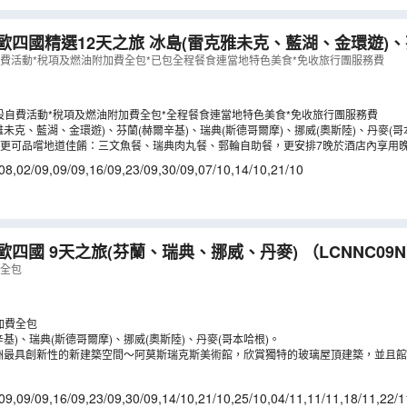
歐四國精選12天之旅 冰島(雷克雅未克、藍湖、金環遊)、
斯德哥爾摩)、挪威(奧斯陸)、丹麥(哥本哈根) 【全包價】
自費活動*稅項及燃油附加費全包*已包全程餐食連當地特色美食*免收旅行團服務費
設自費活動*稅項及燃油附加費全包*全程餐食連當地特色美食*免收旅行團服務費
雅未克、藍湖、金環遊)、芬蘭(赫爾辛基)、瑞典(斯德哥爾摩)、挪威(奧斯陸)、丹麥(哥
更可品嚐地道佳餚：三文魚餐、瑞典肉丸餐、郵輪自助餐，更安排7晚於酒店內享用
08
,
02/09
,
09/09
,
16/09
,
23/09
,
30/09
,
07/10
,
14/10
,
21/10
歐四國 9天之旅(芬蘭、瑞典、挪威、丹麥)
（
LCNNC09N
費全包
加費全包
基)、瑞典(斯德哥爾摩)、挪威(奧斯陸)、丹麥(哥本哈根)。
歐洲最具創新性的新建築空間～阿莫斯瑞克斯美術館，欣賞獨特的玻璃屋頂建築，並且
09
,
09/09
,
16/09
,
23/09
,
30/09
,
14/10
,
21/10
,
25/10
,
04/11
,
11/11
,
18/11
,
22/1