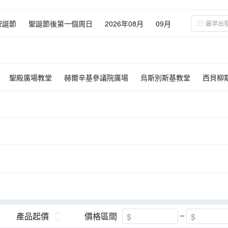
聖誕節
聖誕節後第一個周日
2026年08月
09月
02月
03月
聖殿廣場教堂
赫爾辛基參議院廣場
烏斯別斯基教堂
西貝柳
克里斯蒂安堡宮
斯德哥爾摩市政廳
瓦薩沉船博物館
奧斯陸
·約翰斯大道
斯科加瀑布
赫爾辛基
阿克爾觀光碼頭
露天博物
德烈城堡
阿摩林堡
華沙戰船博物館
聖誕老人村
羅森堡城堡
克斯美術館
市政廳
哈士奇狗拉車
追蹤北極光
哥本哈根
冰河湖
黃金瀑布
馴鹿場
馴鹿場
破冰船之旅
產品起價
價格區間