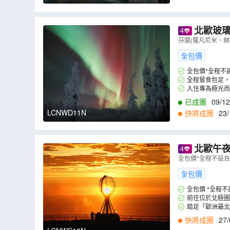
1
,
02/12
,
06/12
,
0
北歐玻璃酒店+初
爾摩)、挪威
芬蘭(羅凡尼米、赫
）
全包價
全包價*全程不
全程餐食包足，
餐，大飽口福。
入住專為極光而
已成團
09/12
LCNWD11N
快將成團
23/
北歐午夜
摩)、挪威(奧斯
全包價*全程不設
價】
（
LCN
全包價
全包價 *全程
前往位於北極圈
表，便可以於聖誕
踏足「歐洲最
堂、商店及放映北
快將成團
27/