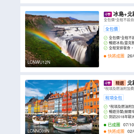
冰島+北
基)、瑞典(
全包價*全程不設
全包價
全包價*全程不
暢遊冰島(雷克
全程安排餐食，
快將成團
26/
LCNWU12N
北
精選
*稅項及燃油附加
稅項全包
*稅項及燃油附
暢遊芬蘭(赫爾辛
到訪2018年
際藝術家的作品。
已成團
07/10
LCNNC09N
快將成團
02/