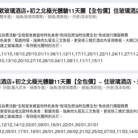
歐玻璃酒店+初之北極光體驗11天團【全包價】住玻璃酒
過參觀市政廳、華莎戰船/露天/前進號/北極圈科學博物館
爾辛基)、瑞典(斯德哥爾摩)、挪威(奧斯陸)、丹麥(哥本哈根)
LCNWA11NA
）
設自費活動*全程餐食連當地特色美食*稅項及燃油附加費全包*免收旅行團服務費
色美食：馴鹿肉餐、瑞典肉丸餐及三文魚餐，更安排三晚於酒店內享用晚餐，大飽口
建之玻璃酒店，等待極光獨特的光芒。
,
11/10
,
18/10
,
25/10
,
01/11
,
06/11
,
12/11
,
17/11
,
20/11
,
22/11
,
24/11
,
27/11
,
10
,
13/10
,
20/10
,
27/10
,
28/10
,
04/11
,
08/11
,
11/11
,
15/11
酒店+初之北極光體驗11天團【全包價】~ 住玻璃酒店
奇狗拉車及馴鹿拉車、一次過參觀市政廳、華莎戰船/露天/
》芬蘭(羅凡尼米、赫爾辛基)、瑞典(斯德哥爾摩)、挪威(奧斯陸)、丹麥(哥本哈根)
、石中教堂、費德烈城堡
（
LCNWA11N
）
設自費活動*全程餐食連當地特色美食*稅項及燃油附加費全包*免收旅行團服務費
更安排品嚐北歐特色美食：馴鹿肉餐、瑞典肉丸餐及三文魚餐，更安排三晚於酒店內
建之玻璃酒店，等待極光獨特的光芒。
,
12/12
,
14/12
,
03/01
,
09/01
,
16/01
,
22/01
,
30/01
,
31/01
12
,
05/01
,
17/01
,
19/01
,
26/01
,
29/01
,
06/02
,
21/02
,
25/02
,
07/03
,
11/03
,
14/0