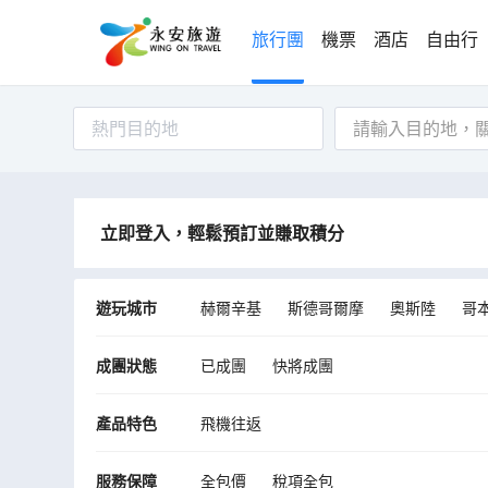
旅行團
機票
酒店
自由行
熱門目的地
立即登入，輕鬆預訂並賺取積分
遊玩城市
赫爾辛基
斯德哥爾摩
奧斯陸
哥
凱米
希爾克內斯
維克
海德拉
成團狀態
已成團
快將成團
Rangarthing eystra
產品特色
飛機往返
服務保障
全包價
稅項全包