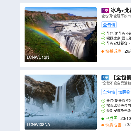
冰島+北
基)、瑞典(
全包價*全程不設
全包價
全包價*全程不
暢遊冰島(雷克
全程安排餐食，
快將成團
26/
LCNWU12N
【全包
藍冰洞、極
*全程不設自費活
全包價
無購物
全包價*全程不
探索冰島最長
岩地貌。
特別安排極光遊
已成團
23/10
LCNWI08NA
快將成團
13/
2
,
19/02
,
24/02
,
2