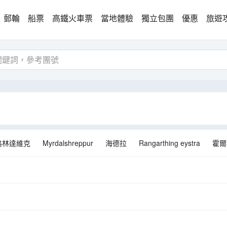
郵輪
船票
高鐵火車票
當地體驗
獨立包團
優惠
旅遊
格林達維克
Myrdalshreppur
海德拉
Rangarthing eystra
霍爾
萬塔
託爾尼奧
科克拜亞克勞斯特
博爾加比格茲
斯德哥爾