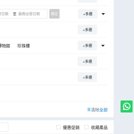
至
確定
+多選
+多選
博物館
珍珠樓
+多選
格費利爾國家公園
+多選
河湖
冰島
赫倫瀑布
古沙龍冰河湖
黃金瀑布
+多選
清除全部
優惠促銷
收藏產品