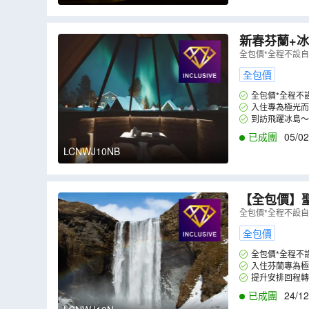
新春芬蘭+冰島
基、羅凡尼米
全包價*全程不設
全包價
全包價*全程不
入住專為極光而
到訪飛躍冰島～
已成團
05/02
LCNWJ10NB
【全包價】聖誕芬蘭+冰島 《追蹤北極
凡尼米）、冰
全包價*全程不設
全包價
全包價*全程不
入住芬蘭專為極
提升安排回程轉
已成團
24/12