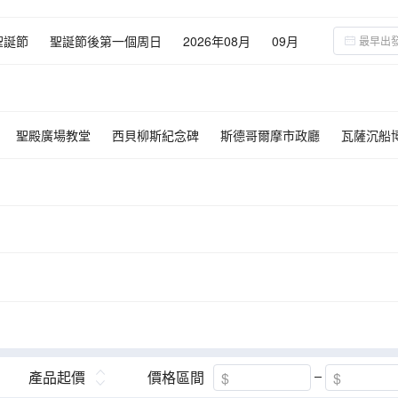
聖誕節
聖誕節後第一個周日
2026年08月
09月
02月
03月
聖殿廣場教堂
西貝柳斯紀念碑
斯德哥爾摩市政廳
瓦薩沉船
赫菲溫泉
Lava Centre
冰島藍冰洞
極光遊船
赫爾辛基
平
物館
羅森堡城堡
間歇噴泉
黃金瀑布~古佛斯瀑布
傑古沙龍冰
冰洞
追蹤北極光
傑古沙龍冰河湖
黃金瀑布~古斯佛瀑布
傑
上垂釣
產品起價
價格區間