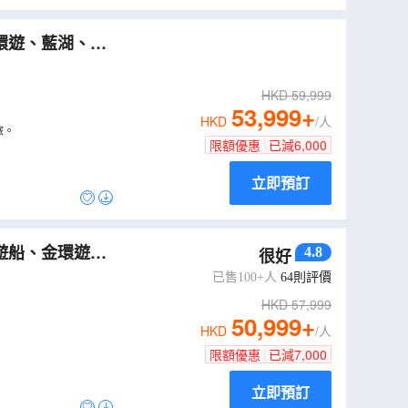
）
HKD
59,999
53,999
+
HKD
/人
旅。
限額優惠
已減
6,000
立即預訂
4.8
很好
7年1月31日》
已售100+人
64
則評價
HKD
57,999
50,999
+
HKD
/人
限額優惠
已減
7,000
立即預訂