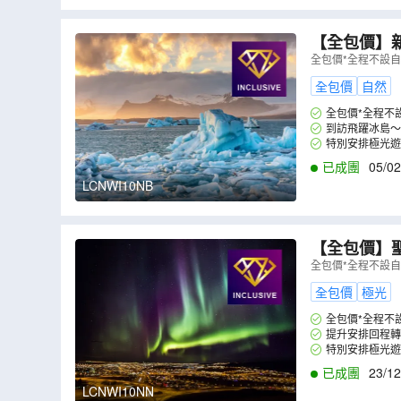
【全包價】新春冰島 10天極
古沙龍冰河湖
全包價*全程不設
全包價
自然
全包價*全程不
到訪飛躍冰島～
特別安排極光遊
已成團
05/02
LCNWI10NB
【全包價】聖誕節及新春
藍湖、傑古沙
全包價*全程不設
（
LCNWI10
全包價
極光
全包價*全程不
提升安排回程轉
特別安排極光遊
已成團
23/12
LCNWI10NN