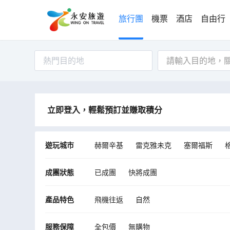
旅行團
機票
酒店
自由行
熱門目的地
立即登入，輕鬆預訂並賺取積分
遊玩城市
赫爾辛基
雷克雅未克
塞爾福斯
羅瓦涅米
凱夫拉維克
凱米
維克
成團狀態
已成團
快將成團
Skaftarhreppur
產品特色
飛機往返
自然
服務保障
全包價
無購物