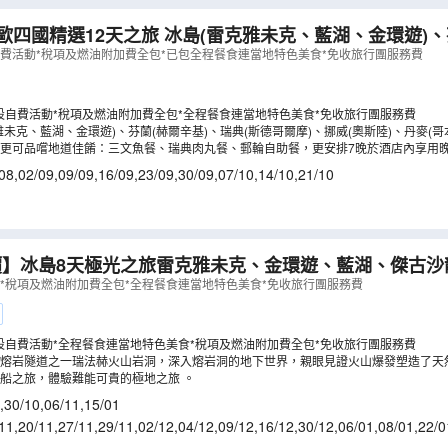
歐四國精選12天之旅 冰島(雷克雅未克、藍湖、金環遊)、
斯德哥爾摩)、挪威(奧斯陸)、丹麥(哥本哈根) 【全包價】
自費活動*稅項及燃油附加費全包*已包全程餐食連當地特色美食*免收旅行團服務費
設自費活動*稅項及燃油附加費全包*全程餐食連當地特色美食*免收旅行團服務費
雅未克、藍湖、金環遊)、芬蘭(赫爾辛基)、瑞典(斯德哥爾摩)、挪威(奧斯陸)、丹麥(哥
更可品嚐地道佳餚：三文魚餐、瑞典肉丸餐、郵輪自助餐，更安排7晚於酒店內享用
08
,
02/09
,
09/09
,
16/09
,
23/09
,
30/09
,
07/10
,
14/10
,
21/10
價】冰島8天極光之旅雷克雅未克、金環遊、藍湖、傑古沙
光遊船、熔岩隧道之旅
（
LCNWI08NA
）
動*稅項及燃油附加費全包*全程餐食連當地特色美食*免收旅行團服務費
設自費活動*全程餐食連當地特色美食*稅項及燃油附加費全包*免收旅行團服務費
的熔岩隧道之一瑞法赫火山岩洞，深入熔岩洞的地下世界，親眼見證火山爆發塑造了天
船之旅，體驗難能可貴的極地之旅 。
,
30/10
,
06/11
,
15/01
11
,
20/11
,
27/11
,
29/11
,
02/12
,
04/12
,
09/12
,
16/12
,
30/12
,
06/01
,
08/01
,
22/0
8/02
,
03/03
,
07/03
,
10/03