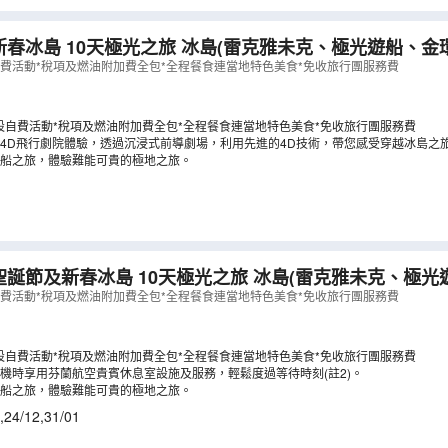
光之旅 冰島(雷克雅未克、極光遊船、金環遊、藍湖、傑
)《新春出發：2027年2月5日(年廿九) 》
（
LCNWI10NB
自費活動*稅項及燃油附加費全包*全程餐食連當地特色美食*免收旅行團服務費
設自費活動*稅項及燃油附加費全包*全程餐食連當地特色美食*免收旅行團服務費
4D飛行劇院體驗，透過沉浸式前導劇場，利用先進的4D技術，帶您感受穿越冰島之
船之旅，體驗難能可貴的極地之旅。
冰島 10天極光之旅 冰島(雷克雅未克、極光遊船、金環遊、
龍冰河湖)《聖誕出發：12月23,24日》《新春出發：202
自費活動*稅項及燃油附加費全包*全程餐食連當地特色美食*免收旅行團服務費
NN
）
設自費活動*稅項及燃油附加費全包*全程餐食連當地特色美食*免收旅行團服務費
機時享用芬蘭航空貴賓休息室設施及服務，輕鬆度過等待時刻(註2)。
船之旅，體驗難能可貴的極地之旅。
,
24/12
,
31/01