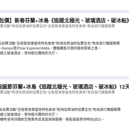
全包價】新春芬蘭+冰島《追蹤北極光、玻璃酒店、破冰船
自費活動*稅項及燃油附加費全包*全程餐食連當地特色美食*免收旅行團服務費
J12NB)
（
LCNWJ12NB
）
設自費活動*全程餐食連當地特色美食*稅項及燃油附加費全包*免收旅行團服務費
ampo號/Polar Explorer/Arktis，體驗難能可貴的極地探索之旅。
建之玻璃酒店，等待極光獨特的光芒。
誕節芬蘭+冰島《追蹤北極光、玻璃酒店、破冰船》12天珍
、羅凡尼米）、冰島《聖誕節出發：12月25日》
（
LCNW
自費活動*稅項及燃油附加費全包*全程餐食連當地特色美食*免收旅行團服務費
不設自費活動*全程餐食連當地特色美食*稅項及燃油附加費全包*免收旅行團服務費
建之玻璃酒店，等待極光獨特的光芒。
機時享用芬蘭航空貴賓休息室設施與服務，輕鬆度過等待時刻(註3)。