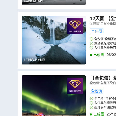
LCNWJ10N
12天團·【
體驗之旅 芬蘭（赫爾辛基、羅凡尼米）、冰島《新春出發：2027年2月6日(大年初
全包價*全程不設
一)》(LCNW
全包價
全包價*全程不
乘坐觀光破冰船~S
入住專為極光而
已成團
06/02
LCNWJ12NB
【全包價】聖
（赫爾辛基
全包價*全程不設
全包價
全包價 *全程
入住專為極光而
提升安排回程轉
已成團
25/12