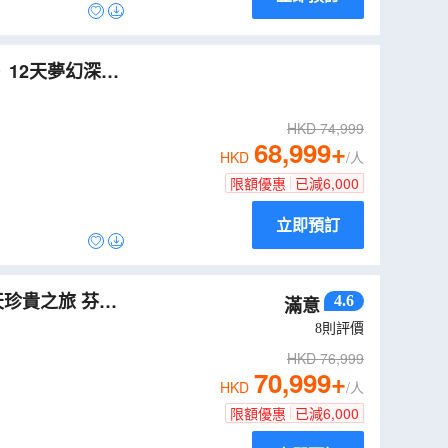
》12天夢幻深度
HKD
74,999
68,999
+
HKD
/人
限額優惠
已減
6,000
立即預訂
貴之旅 芬蘭
4.6
滿意
J12N
）
8
則評價
HKD
76,999
70,999
+
HKD
/人
限額優惠
已減
6,000