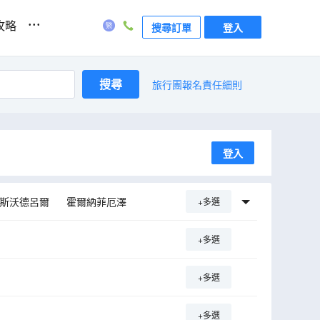
...
攻略
搜尋訂單
登入
搜尋
旅行團報名責任細則
登入
斯沃德呂爾
霍爾納菲厄澤
+多選
摩
奧斯陸
阿維斯尤
+多選
+多選
+多選