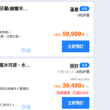
芬蘭(赫爾辛
4.6
滿意
（
LCNWU12N
）
6
則評價
59,999
+
本哈根)。
HKD
/人
晚餐，大飽口福。
立即預訂
龍冰河湖、水晶
4.8
很好
已售100+人
48
則評價
HKD
42,999
39,499
+
HKD
/人
然岩石結構令人驚嘆的熔
限額優惠
已減
3,500
立即預訂
1
,
29/01
,
12/0