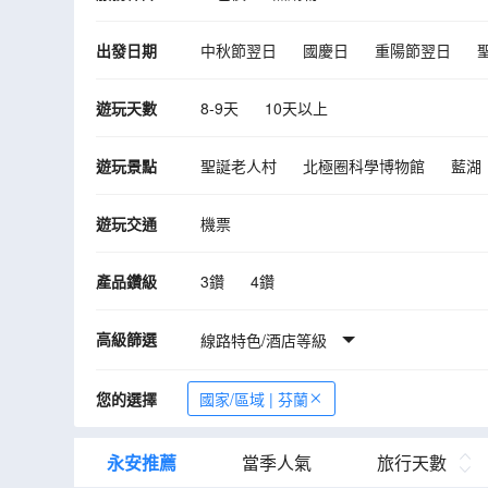
出發日期
中秋節翌日
國慶日
重陽節翌日
10月
11月
12月
2027年01月
遊玩天數
8-9天
10天以上
遊玩景點
聖誕老人村
北極圈科學博物館
藍湖
前進號博物館
斯科加瀑布
德爾達圖
遊玩交通
機票
民俗博物館
阿克爾觀光碼頭
露天博
《權力遊戲》拍攝場地~ 教堂山
卡特拉
產品鑽級
3鑽
4鑽
破冰船之旅
芬蘭航空貴賓休息室
冰
高級篩選
線路特色/酒店等級
您的選擇
國家/區域 | 芬蘭
永安推薦
當季人氣
旅行天數