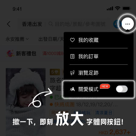
下載APP即送總值$710旅行團優惠券！
下載
香港出發
目的地/景點/參考團號
永安推薦
出發日期/天數
途徑景點
篩選
新客禮包
領取
每位即減220
每位即減160
每位即減120
每位即
巴爾幹半島九國探索之旅 16天團 【優遊全
包】札格勒布/索非亞/布加勒斯特住宿5*
酒店、一次過暢遊暢遊巴爾幹半島國家城
堡/古城/修道院/教堂、7晚於酒店享用晚餐
快將成團
02/10
包紅酒、欣賞民族表演及晚餐/無自費
全包價
深度遊
4.5
分
好評率:
87
%
46,199
+
HKD
46,999
HKD
/人
LCEWR16M
限額優惠
已減
800
到底啦