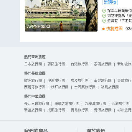
無購物
探索以建築宏偉
到訪被譽為「東
遊覽有「古老梵
AVPNH05KJ
快將成團
02/
熱門亞洲旅遊
日本旅行團
|
韓國旅行團
|
台灣旅行團
|
泰國旅行團
|
新加坡旅
熱門長線旅遊
歐洲旅行團
|
澳洲旅行團
|
埃及旅行團
|
南非旅行團
|
東歐旅行
西班牙旅行團
|
杜拜旅行團
|
土耳其旅行團
|
冰島旅行團
熱門中國旅遊
長江三峽旅行團
|
絲綢之旅旅行團
|
九寨溝旅行團
|
西藏旅行團
新疆旅行團
|
成都旅行團
|
青島旅行團
|
青海旅行團
|
郴州旅行
我們的產品
關於我們