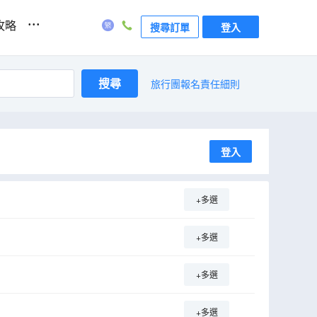
...
攻略
搜尋訂單
登入
搜尋
旅行團報名責任細則
登入
+多選
+多選
+多選
+多選