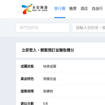
旅行團
機票
酒店
自由行
熱門目的地
立即登入，輕鬆預訂並賺取積分
成團狀態
快將成團
產品特色
飛機往返
服務保障
無購物
遊玩天數
5天