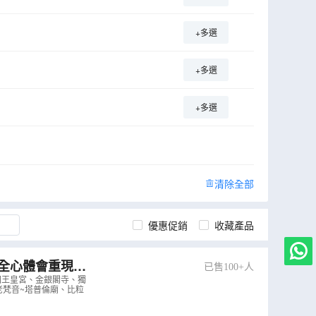
+多選
+多選
+多選
清除全部
優惠促銷
收藏產品
已售100+人
宮
（
AVPNH05KJ
國王皇宮、金銀閣寺、獨
老梵音~塔普倫廟、比粒