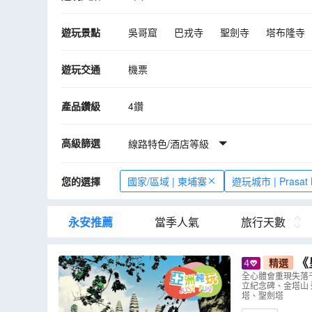
遊玩景點
吳哥窟
巴戎寺
聖劍寺
塔布隆寺
遊玩交通
機票
產品鑽級
4鑽
高級篩選
線路特色/酒店等級
您的選擇
國家/區域 | 柬埔寨
遊玩城市 | Prasat 
永安推薦
當季人氣
旅行天數
《皇牌》
精選
落千年的吳
全心體會重現失落
立紀念碑、金塔山
）
塔、聖劍塔