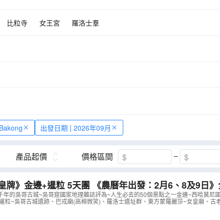
比粒寺
女王宮
羅洛士羣
Bakong
出發日期 | 2026年09月
產品起價
價格區間
金邊+暹粒 5天團 《農曆年出發：2月6、8及9日》全心體會重現失
哥古城、人生必去的50個景點之一金邊~西哈莫尼國王皇
千年的吳哥古城~吳哥窟國家地理雜誌評為~人生必去的50個景點之一金邊~西哈莫尼
 暹粒~吳哥古城遺跡、巴戎廟(高棉微笑)、羅洛士遺址群、東方蒙羅麗莎~女皇廟、古