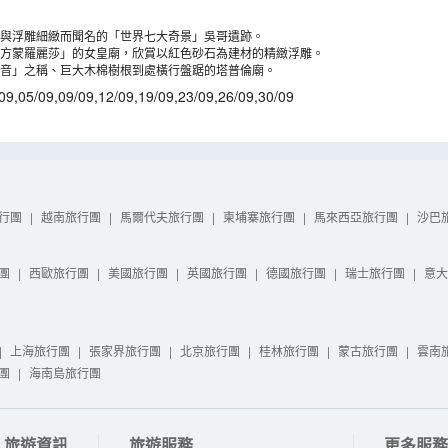
與浮雕細緻而聞名的「世界七大奇景」吳哥遺跡。
方蒙羅麗莎」的女皇廟，欣賞以紅色砂石為建材的精緻浮雕。
音」之稱、巨大木棉樹根到處橫行盤踞的塔普倫廟。
09
,
05/09
,
09/09
,
12/09
,
19/09
,
23/09
,
26/09
,
30/09
行團
|
越南旅行團
|
馬爾代夫旅行團
|
柬埔寨旅行團
|
馬來西亞旅行團
|
沙巴
團
|
西歐旅行團
|
美國旅行團
|
英國旅行團
|
德國旅行團
|
瑞士旅行團
|
意大
|
上海旅行團
|
張家界旅行團
|
北京旅行團
|
桂林旅行團
|
蒙古旅行團
|
雲南
團
|
海南島旅行團
旅遊資訊
旅遊服務
更多服務