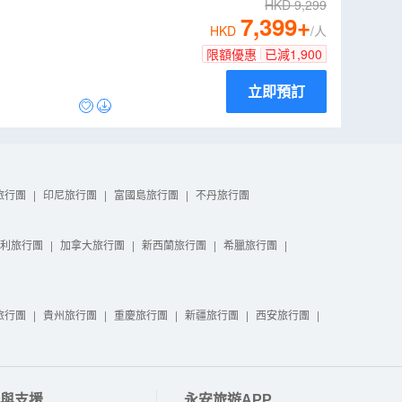
HKD
9,299
7,399
+
HKD
/人
限額優惠
已減
1,900
立即預訂
旅行團
|
印尼旅行團
|
富國島旅行團
|
不丹旅行團
利旅行團
|
加拿大旅行團
|
新西蘭旅行團
|
希臘旅行團
|
旅行團
|
貴州旅行團
|
重慶旅行團
|
新疆旅行團
|
西安旅行團
|
與支援
永安旅遊APP