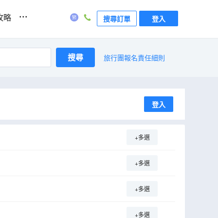
...
攻略
搜尋訂單
登入
搜尋
旅行團報名責任細則
登入
+多選
+多選
+多選
+多選