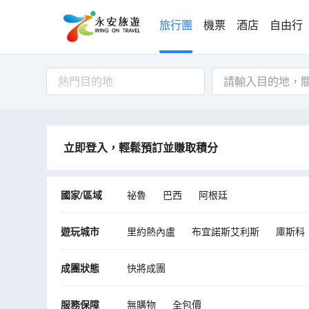
旅行團
機票
酒店
自由行
熱門目的地
立即登入，輕鬆預訂並賺取積分
國家/區域
祕魯
巴西
阿根廷
遊玩城市
里約熱內盧
布宜諾斯艾利斯
庫斯科
成團狀態
快將成團
服務保障
無購物
全包價