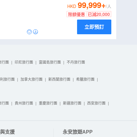
99,999
+
HKD
/人
限額優惠
已減
20,000
立即預訂
旅行團
|
印尼旅行團
|
富國島旅行團
|
不丹旅行團
利旅行團
|
加拿大旅行團
|
新西蘭旅行團
|
希臘旅行團
|
旅行團
|
貴州旅行團
|
重慶旅行團
|
新疆旅行團
|
西安旅行團
|
與支援
永安旅遊APP