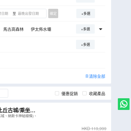
至
確定
+多選
馬古高森林
伊太佈水壩
+多選
+多選
清除全部
優惠促銷
收藏產品
比丘古城/乘坐小
覽巴西境內瀑布
古城、納斯卡神秘線條)、
HKD
119,999