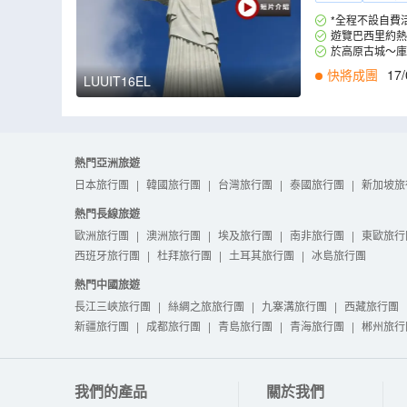
*全程不設自費
遊覽巴西里約熱
於高原古城～庫
快將成團
17/
LUUIT16EL
熱門亞洲旅遊
日本旅行團
|
韓國旅行團
|
台灣旅行團
|
泰國旅行團
|
新加坡旅
熱門長線旅遊
歐洲旅行團
|
澳洲旅行團
|
埃及旅行團
|
南非旅行團
|
東歐旅行
西班牙旅行團
|
杜拜旅行團
|
土耳其旅行團
|
冰島旅行團
熱門中國旅遊
長江三峽旅行團
|
絲綢之旅旅行團
|
九寨溝旅行團
|
西藏旅行團
新疆旅行團
|
成都旅行團
|
青島旅行團
|
青海旅行團
|
郴州旅行
我們的產品
關於我們