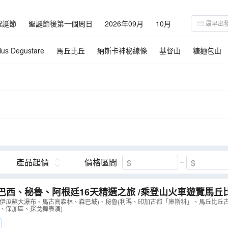
聖誕節
聖誕節後第一個周日
2026年09月
10月
03月
04月
05月
06月
07月
08月
09月
ius Degustare
馬丘比丘
納斯卡神秘線條
基督山
糖麵包山
瓜蘇大瀑布
森巴城
伊瓜蘇大瀑布(巴西)
高卓人牧場
產品起價
價格區間
巴西、秘魯、阿根廷16天精選之旅 /乘登山火車遊覽馬丘
，鳥瞰納斯卡神秘線條/住宿於伊瓜蘇大瀑布區內酒店，遊
、伊瓜蘇大瀑布、馬古高森林、森巴城)、秘魯(利瑪、印加古都「庫斯科」、馬丘比丘
、保加區、探戈舞表演)
陸、空不同角度暢玩【優遊全包】
（
LUUIT16EL
）