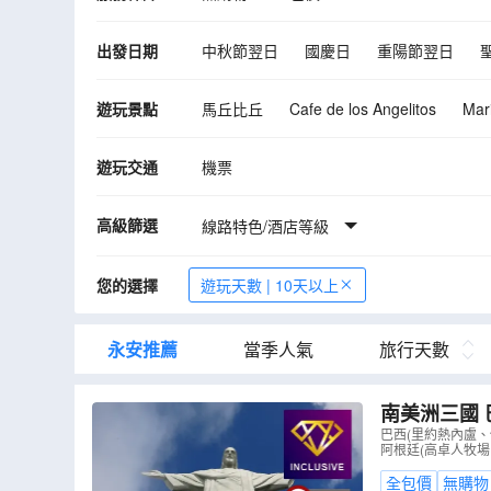
出發日期
中秋節翌日
國慶日
重陽節翌日
11月
12月
2027年01月
02月
遊玩景點
馬丘比丘
Cafe de los Angelitos
Mar
10月
11月
12月
庫斯科
利瑪
納斯卡神秘線條
伊
遊玩交通
機票
高級篩選
線路特色/酒店等級
您的選擇
遊玩天數 | 10天以上
永安推薦
當季人氣
旅行天數
南美洲三國 
型觀光飛機
巴西(里約熱內盧
阿根廷(高卓人牧場
園區，河、
全包價
無購物