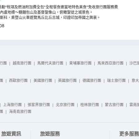
活動*稅項及燃油附加費全包*全程餐食連當地特色美食*免收旅行團服務費
內盧地標～糖麵包山及基督聖像山，俯瞰聖徒之城景色。
斯科，乘登山火車遊覽馬丘比丘古城，印證印加帝國之興衰。
08
行團
|
越南旅行團
|
馬爾代夫旅行團
|
柬埔寨旅行團
|
馬來西亞旅行團
|
沙巴
團
|
西歐旅行團
|
美國旅行團
|
英國旅行團
|
德國旅行團
|
瑞士旅行團
|
意大
|
上海旅行團
|
張家界旅行團
|
北京旅行團
|
桂林旅行團
|
蒙古旅行團
|
雲南
團
|
海南島旅行團
旅遊資訊
旅遊服務
更多服務