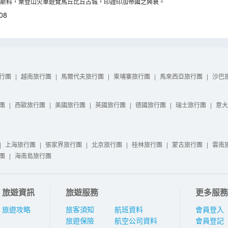
斯科，乘登山火車遊覽馬丘比丘古城，印證印加帝國之興衰。
08
行團
|
越南旅行團
|
馬爾代夫旅行團
|
柬埔寨旅行團
|
馬來西亞旅行團
|
沙巴
團
|
西歐旅行團
|
美國旅行團
|
英國旅行團
|
德國旅行團
|
瑞士旅行團
|
意大
|
上海旅行團
|
張家界旅行團
|
北京旅行團
|
桂林旅行團
|
蒙古旅行團
|
雲南
團
|
海南島旅行團
旅遊資訊
旅遊服務
更多服務
旅遊攻略
旅客須知
航班資料
會員登入
旅遊保險
航空公司資料
會員登記