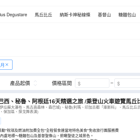
ius Degustare
馬丘比丘
納斯卡神秘線條
基督山
糖麵包山
瓜蘇大瀑布
森巴城
伊瓜蘇大瀑布(巴西)
高卓人牧場
8月
產品起價
價格區間
巴西、秘魯、阿根廷16天精選之旅 /乘登山火車遊覽馬丘
，鳥瞰納斯卡神秘線條/住宿於伊瓜蘇大瀑布區內酒店，遊
、伊瓜蘇大瀑布、馬古高森林、森巴城)、秘魯(利瑪、印加古都「庫斯科」、馬丘比丘
、保加區、探戈舞表演)
陸、空不同角度暢玩【優遊全包】
（
LUUIT16EL
）
活動*稅項及燃油附加費全包*全程餐食連當地特色美食*免收旅行團服務費
內盧地標～糖麵包山及基督聖像山，俯瞰聖徒之城景色。