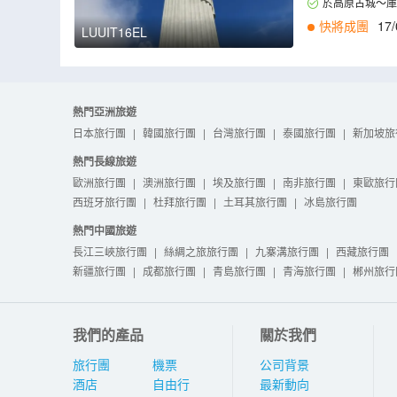
於高原古城～庫
快將成團
17/
LUUIT16EL
熱門亞洲旅遊
日本旅行團
|
韓國旅行團
|
台灣旅行團
|
泰國旅行團
|
新加坡旅
熱門長線旅遊
歐洲旅行團
|
澳洲旅行團
|
埃及旅行團
|
南非旅行團
|
東歐旅行
西班牙旅行團
|
杜拜旅行團
|
土耳其旅行團
|
冰島旅行團
熱門中國旅遊
長江三峽旅行團
|
絲綢之旅旅行團
|
九寨溝旅行團
|
西藏旅行團
新疆旅行團
|
成都旅行團
|
青島旅行團
|
青海旅行團
|
郴州旅行
我們的產品
關於我們
旅行團
機票
公司背景
酒店
自由行
最新動向