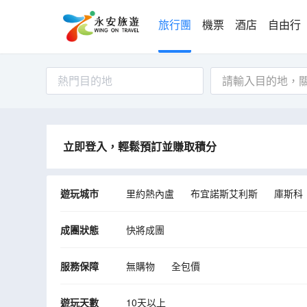
旅行團
機票
酒店
自由行
熱門目的地
立即登入，輕鬆預訂並賺取積分
遊玩城市
里約熱內盧
布宜諾斯艾利斯
庫斯科
成團狀態
快將成團
服務保障
無購物
全包價
遊玩天數
10天以上