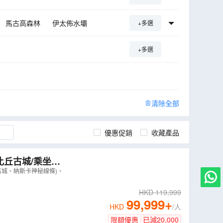
馬古高森林
伊太佈水壩
+多選
+多選
清除全部
優惠促銷
收藏產品
比丘古城/乘坐小
覽巴西境內瀑布
古城、納斯卡神秘線條)、
HKD
119,999
99,999
+
HKD
/人
限額優惠
已減
20,000