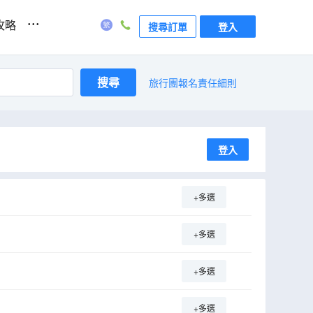
...
攻略
搜尋訂單
登入
搜尋
旅行團報名責任細則
登入
+多選
+多選
+多選
+多選