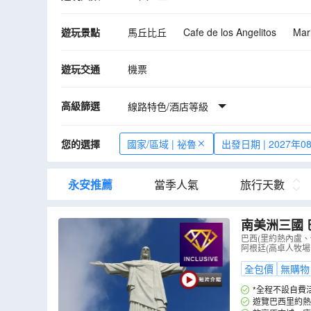
遊玩景點
馬丘比丘
Cafe de los Angelitos
Mar
庫斯科
利瑪
納斯卡神秘線條
伊
遊玩交通
機票
高級篩選
線路特色/酒店等級
您的選擇
國家/區域 | 祕魯
出發日期 | 2027年0
永安推薦
當季人氣
旅行天數
南美洲三國 
型觀光飛機
巴西(里約熱內盧
阿根廷(高卓人牧場
園區，河、
全包價
無購物
*全程不設自費
遊覽巴西里約熱