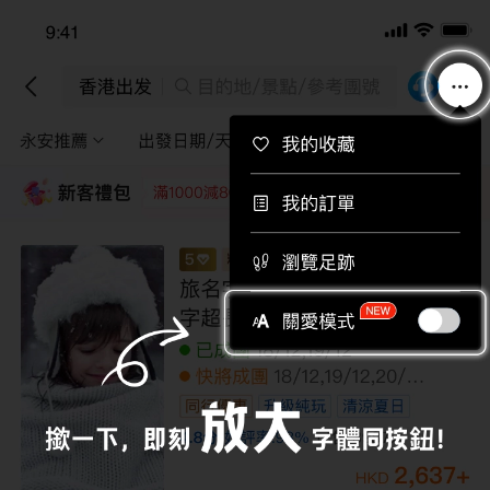
下載APP即送總值$710旅行團優惠券！
下載
香港出發
目的地/景點/參考團號
永安推薦
出發日期/天數
途徑景點
篩選
新客禮包
領取
每位即減220
每位即減160
每位即減120
每位即
南美洲三國 巴西、秘魯、阿根廷16天精選
之旅 /乘登山火車遊覽馬丘比丘古城/乘坐
小型觀光飛機，鳥瞰納斯卡神秘線條/住宿
於伊瓜蘇大瀑布區內酒店，遊覽巴西境內
快將成團
23/11
瀑布園區，河、陸、空不同角度暢玩【優
全包價
無購物
遊全包】
99,999
+
HKD
119,999
HKD
/人
LUUIT16EL
限額優惠
已減
20000
到底啦