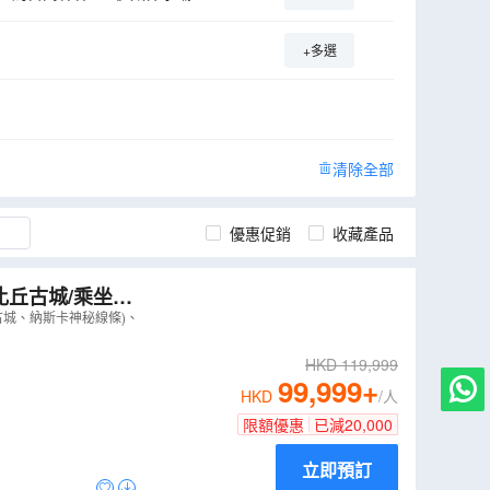
+多選
清除全部
優惠促銷
收藏產品
比丘古城/乘坐小
覽巴西境內瀑布
古城、納斯卡神秘線條)、
HKD
119,999
99,999
+
HKD
/人
限額優惠
已減
20,000
立即預訂