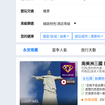
庫斯科
利瑪
納斯卡神秘線條
伊
遊玩交通
機票
高級篩選
線路特色/酒店等級
您的選擇
國家/區域 | 祕魯
遊玩城市 | 庫斯科
永安推薦
當季人氣
旅行天數
南美洲三國 
型觀光飛機
巴西(里約熱內盧
阿根廷(高卓人牧場
園區，河、
全包價
無購物
*全程不設自費
遊覽巴西里約熱
於高原古城～庫
快將成團
23/
LUUIT16EL