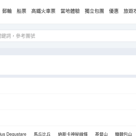
郵輪
船票
高鐵火車票
當地體驗
獨立包團
優惠
旅遊
ius Degustare
馬丘比丘
納斯卡神秘線條
基督山
糖麵包山