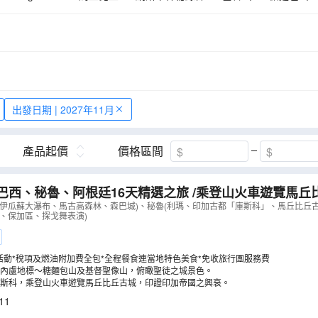
瓜蘇大瀑布
森巴城
伊瓜蘇大瀑布(巴西)
高卓人牧場
出發日期 | 2027年11月
產品起價
價格區間
巴西、秘魯、阿根廷16天精選之旅 /乘登山火車遊覽馬丘
，鳥瞰納斯卡神秘線條/住宿於伊瓜蘇大瀑布區內酒店，遊
、伊瓜蘇大瀑布、馬古高森林、森巴城)、秘魯(利瑪、印加古都「庫斯科」、馬丘比丘
、保加區、探戈舞表演)
陸、空不同角度暢玩【優遊全包】
（
LUUIT16EL
）
活動*稅項及燃油附加費全包*全程餐食連當地特色美食*免收旅行團服務費
內盧地標～糖麵包山及基督聖像山，俯瞰聖徒之城景色。
斯科，乘登山火車遊覽馬丘比丘古城，印證印加帝國之興衰。
11