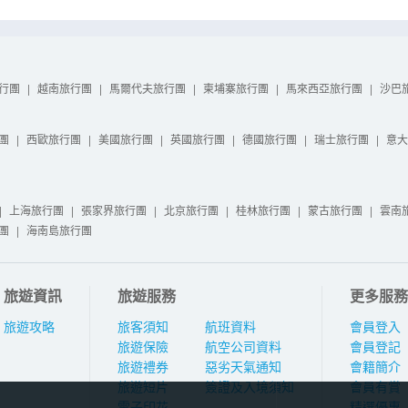
行團
|
越南旅行團
|
馬爾代夫旅行團
|
柬埔寨旅行團
|
馬來西亞旅行團
|
沙巴
團
|
西歐旅行團
|
美國旅行團
|
英國旅行團
|
德國旅行團
|
瑞士旅行團
|
意大
|
上海旅行團
|
張家界旅行團
|
北京旅行團
|
桂林旅行團
|
蒙古旅行團
|
雲南
團
|
海南島旅行團
旅遊資訊
旅遊服務
更多服務
旅遊攻略
旅客須知
航班資料
會員登入
旅遊保險
航空公司資料
會員登記
旅遊禮券
惡劣天氣通知
會籍簡介
旅遊短片
簽證及入境須知
會員有賞
電子印花
精選優惠