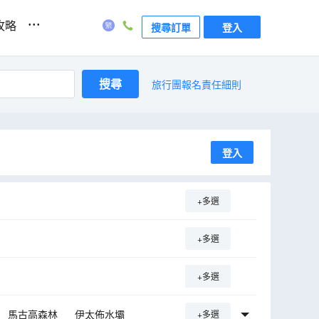
...
攻略
搜尋訂單
登入
搜尋
旅行團報名責任細則
登入
+多選
+多選
+多選
馬古高森林
伊太佈水壩
+多選