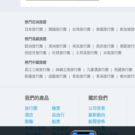
熱門亞洲旅遊
日本旅行團
|
韓國旅行團
|
台灣旅行團
|
泰國旅行團
|
新加坡旅
熱門長線旅遊
歐洲旅行團
|
澳洲旅行團
|
埃及旅行團
|
南非旅行團
|
東歐旅行
西班牙旅行團
|
杜拜旅行團
|
土耳其旅行團
|
冰島旅行團
熱門中國旅遊
長江三峽旅行團
|
絲綢之旅旅行團
|
九寨溝旅行團
|
西藏旅行團
新疆旅行團
|
成都旅行團
|
青島旅行團
|
青海旅行團
|
郴州旅行
我們的產品
關於我們
旅行團
機票
公司背景
酒店
自由行
最新動向
郵輪
船票
新聞發佈
高鐵火車票
當地體驗
分行位置
港玩港食
獨立包團
人才招聘及發展