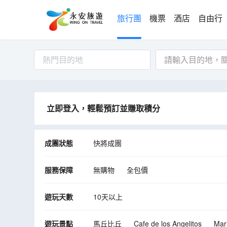
旅行團
機票
酒店
自由行
熱門目的地
立即登入，輕鬆預訂並賺取積分
成團狀態
快將成團
服務保障
無購物
全包價
遊玩天數
10天以上
遊玩景點
馬丘比丘
Cafe de los Angelitos
Mar