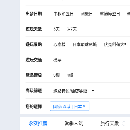
出發日期
中秋節翌日
國慶日
重陽節翌日
10月
11月
12月
2027年01月
遊玩天數
5天
6-7天
遊玩景點
心齋橋
日本環球影城
伏見稻荷大社
黑部峽谷
天橋立
和歌山城
紀三
遊玩交通
機票
菊正宗酒造紀念館
神戶須磨海洋世界
Kushimoto Marine Park Undersea Tower
產品鑽級
3鑽
4鑽
大步危·小步危
祖谷溪
永平寺
父
高級篩選
宇治風景區
線路特色/酒店等級
和歌山電鐵貓站長車站
您的選擇
國家/區域 | 日本
永安推薦
當季人氣
旅行天數