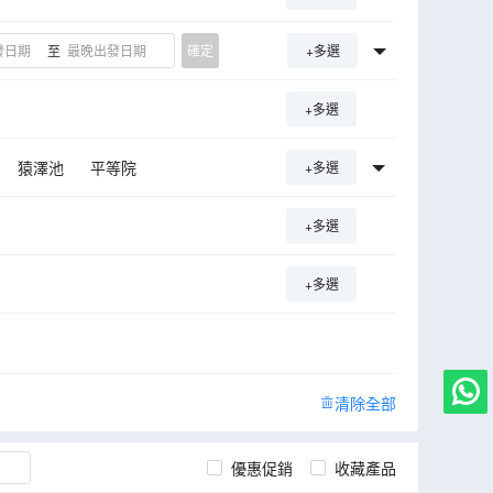
至
確定
+多選
+多選
猿澤池
平等院
+多選
石海峽大橋
六甲山展望台
+多選
船
串本海中公園
橋杭巖
博紀念公園鶴見綠地
+多選
倉敷
金閣寺
箕面瀑布
清除全部
優惠促銷
收藏產品