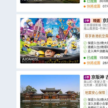
已成團
30/08
快將成團
07/
京
精選
玩套票+連
日本環球影城【包
嵐山風景區~竹林小徑、
風景區~竹
尊享香港航空
保證入住2晚大阪 D
連續入住2晚環
色。
走入神戶須磨海
龜、海獅、水母等
已成團
15/08
AJOAA05L
快將成團
28/
京阪神 古風美景6天寫意之旅~ 美山町~茅屋之里、「世界文化遺產」平等院、嵐
山風景區~
美山町~茅屋之里
光列車、黑潮市場、湯淺
B
）
地震安心保障
保證入住2晚大阪 D
深入京都小合掌
美，洋溢著古樸情
參觀紀三井寺，