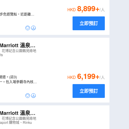
8,899
+
HKD
/人
大步危遊覽船，近距離欣
立即預訂
riott 溫泉酒
公園鶴見綠地~
」花博記念公園鶴見綠地
ts
6,199
+
道。(註3)
HKD
/人
一。包入場參觀寺內核心
中，與周圍的紅葉相映成
立即預訂
riott 溫泉酒
之里
（
AJOMA0
」花博記念公園鶴見綠地
t 購物城、Rinku