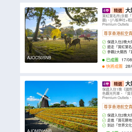
大
精選
界文化遺產
賞紅葉名所(京都
園)、[八坂神社+祇
溪庭園、「
Premium Outlets
尊享香港航空
保證入住2晚大阪 Do
遊走「賞紅葉
的鳶魚閣、水池中
參觀2大關西「
與前方「鏡湖池」
AJOCS05NB
已成團
17/08
佛，而佛殿更是全
05/09
,
07/09
,
08
快將成團
28/
定的特別風景。
1
,
05/11
,
06/11
,
0
大
精選
地」花博記
保證入住1晚《國際
色觀光列車、「賞花
1晚《國際品牌
Premium Outl
尊享香港航空
保證入住2晚大阪 Do
走進「賞花勝
花海中。歐陸式田
到訪「世界文
和與美麗的世界。(
猿澤池，一睹五層
AJOMP05NB