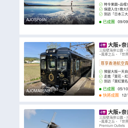
時令果園~品嚐水
保證入住1晚大阪 D
到訪「日本三大
賞大步危峽的溪谷
AJOSP06N
已成團
09/09
大阪+奈
店、「世界
三段壁海岸公園、
~風車之丘、「世界文化
風車之丘
（
尊享香港航空
預留大阪一天自
走進「賞花、紅
到訪「賞紅葉
殿堂「中金堂」，
已成團
05/10
AJOMA05NB
趣的畫面。(註3)
快將成團
12/
大阪+奈
店、「世界
三段壁海岸公園、
~風車之丘、「世界
5NE
）
Premium Outlets