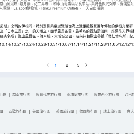
軌電車)、賞紅葉(嵐山風景區~渡月橋、紀三井寺)、一天
(嵐山風景區~渡月橋、紀三井寺)、和歌山電鐵貓站長車站~乘特色觀光列車、湯淺醬
漁人碼頭、Lalaport購物城、Rinku Premium Outlets、一天自由活動
威尼斯」之稱的伊根灣，特別安排乘坐遊覽船從海上近距離觀賞百年傳統的伊根舟屋群
都」的獨特魅力!
」及「日本三景」之一的天橋立，四季風景各異，最著名的景點是如同一座通往天界橋
前往海拔約130米的傘松公園，站上展望台倒著看天橋立，沙洲猶如翻騰飛天的巨龍！(
銀杏名所」嵐山風景區 ~ 渡月橋、大阪城公園，及前往和歌山參觀「賞紅葉名所」
鬆鬆登寺兼可飽覽和歌山市內景色及寺內秋色。(註3)
10
,
14/10
,
21/10
,
24/10
,
28/10
,
31/10
,
07/11
,
14/11
,
21/11
,
28/11
,
05/12
,
12/1
1
2
3
行團
|
越南旅行團
|
馬爾代夫旅行團
|
柬埔寨旅行團
|
馬來西亞旅行團
|
沙巴
團
|
西歐旅行團
|
美國旅行團
|
英國旅行團
|
德國旅行團
|
瑞士旅行團
|
意大