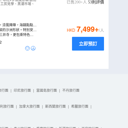
自由活動
（
AJOD
已售200+人
53
則評價
油工房見學、黑潮市場、
，涼風陣陣，海鷗點點，
7,499
+
樑的沙洲形狀。特別安排
HKD
/人
註3)
紀三井寺，更包乘特色登
2
立即預訂
旅行團
|
印尼旅行團
|
富國島旅行團
|
不丹旅行團
利旅行團
|
加拿大旅行團
|
新西蘭旅行團
|
希臘旅行團
|