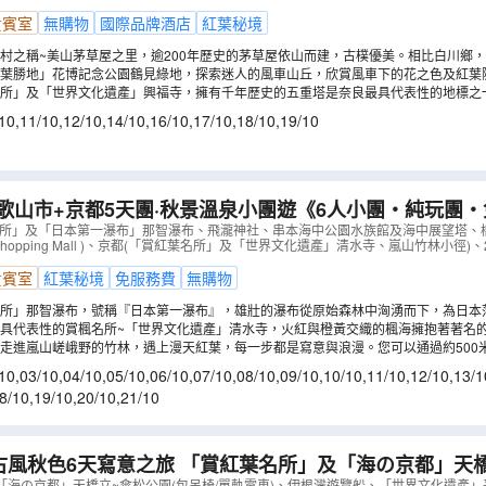
貴賓室
無購物
國際品牌酒店
紅葉秘境
村之稱~美山茅草屋之里，逾200年歷史的茅草屋依山而建，古樸優美。相比白川鄉
的寧靜氛圍。每年11月中下旬迎來賞楓佳期，傳統茅葺屋與絢爛楓紅交織出獨特的迷人風
葉勝地」花博記念公園鶴見綠地，探索迷人的風車山丘，欣賞風車下的花之色及紅葉隧
名所」及「世界文化遺產」興福寺，擁有千年歷史的五重塔是奈良最具代表性的地標之
廟內供奉主佛釋迦牟尼佛坐像。及打卡奈良八景之一的猿澤池，一睹五層塔倒映在水
10
,
11/10
,
12/10
,
14/10
,
16/10
,
17/10
,
18/10
,
19/10
歌山市+京都5天團·秋景溫泉小團遊《6人小團‧純玩團
定購物點》
（
AJOFA05NJ
）
名所」及「日本第一瀑布」那智瀑布、飛瀧神社、串本海中公園水族館及海中展望塔、
s~Shopping Mall )、京都(「賞紅葉名所」及「世界文化遺產」清水寺、嵐山竹林小徑)
貴賓室
紅葉秘境
免服務費
無購物
名所」那智瀑布，號稱『日本第一瀑布』，雄壯的瀑布從原始森林中洶湧而下，為日本
的飛瀧神社，深秋時份，瀑布周圍的原始森林與山區會被楓葉與銀杏染成紅色與金色，更為
具代表性的賞楓名所~「世界文化遺產」清水寺，火紅與橙黃交織的楓海擁抱著著名的
的經典古都畫面。 (註6)
走進嵐山嵯峨野的竹林，遇上漫天紅葉，每一步都是寫意與浪漫。您可以通過約500
曳，過濾光線，營造出夢幻般的氛圍。 (註6)
10
,
03/10
,
04/10
,
05/10
,
06/10
,
07/10
,
08/10
,
09/10
,
10/10
,
11/10
,
12/10
,
13/1
8/10
,
19/10
,
20/10
,
21/10
古風秋色6天寫意之旅 「賞紅葉名所」及「海の京都」天
「海の京都」天橋立~傘松公園(包吊椅/單軌電車)、伊根灣遊覽船、「世界文化遺產」