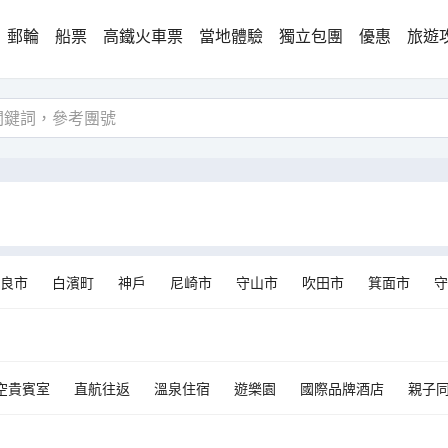
郵輪
船票
高鐵火車票
當地體驗
獨立包團
優惠
旅遊
良市
白濱町
神戶
尼崎市
守山市
吹田市
箕面市
守
平町
三好市
鳴門市
三豐市
伊根町
倉敷市
香川郡
宮津市
串本町
黑部市
飛驒市
那智勝浦町
永平寺町
空貴賓室
直航往返
溫泉住宿
遊樂園
國際品牌酒店
親子