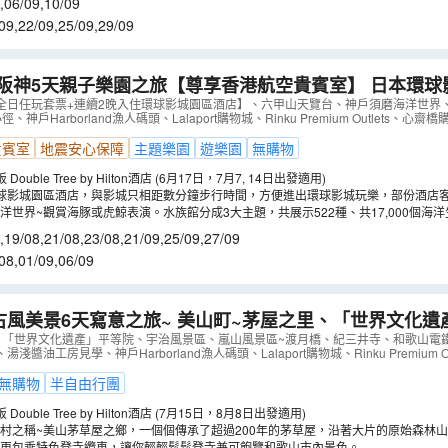
,
06/09
,
10/09
09
,
22/09
,
25/09
,
29/09
阪神5天親子樂園之旅【尊享香港航空貴賓室】 日本環球
續2晚入住環球影城園區酒店】、六甲山天覽台、神戶須磨
全日任玩套票+連續2晚入住環球影城園區酒店】、六甲山天覽台、神戶須磨海洋世界
神戶Harborland漁人碼頭、Lalaport購物城、Rinku Premium Outlets、心齋
林小徑
（
AJOAA05L
）
貴賓室
地震安心保障
主題樂園
遊樂園
無購物
ouble Tree by Hilton酒店 (6月17日，7月7, 14日出發適用)
球影城園區酒店，與影城只相距數分鐘步行時間，方便進出環球影城玩樂，部份酒店
洋世界~觀賞海豚或虎鯨表演。水族館分成3大主題，共展示522種、共17,000個海
物種。
,
19/08
,
21/08
,
23/08
,
21/09
,
25/09
,
27/09
08
,
01/09
,
06/09
渡月橋、紀三井寺、和歌山電鐵貓站長車站~乘特色觀光列
、「世界文化遺產」平等院、宇治風景區、嵐山風景區~渡月橋、紀三井寺、和歌山電
醬油工房見學、神戶Harborland漁人碼頭、Lalaport購物城、Rinku Premium O
無購物
半自由行團
ouble Tree by Hilton酒店 (7月15日，8月8日出發適用)
村之稱~美山茅草屋之鄉，一個個傳承了超過200年的茅草屋，沿著大片的原始森林
調。相比白川鄉的合掌村，這裡人煙較稀少，有如與世隔絕般地寧靜。
更包乘特色登寺纜車，讓你輕輕鬆鬆登寺兼可飽覽和歌山市內景色。