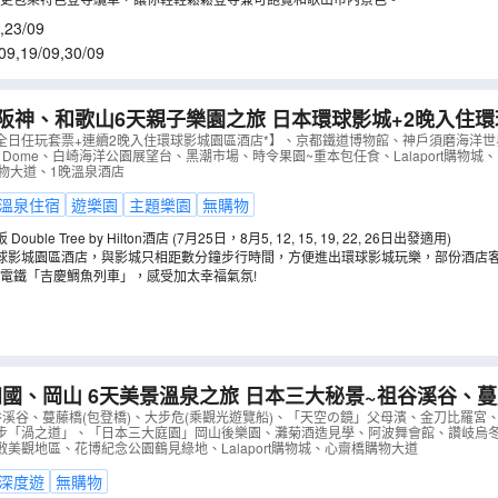
,
23/09
09
,
19/09
,
30/09
、和歌山6天親子樂園之旅 日本環球影城+2晚入住環球影城園區酒店
道博物館、神戶須磨海洋世界、吉慶鯛魚列車體驗
（
AJOA
全日任玩套票+連續2晚入住環球影城園區酒店*】、京都鐵道博物館、神戶須磨海洋
hin Dome、白崎海洋公園展望台、黑潮市場、時令果園~重本包任食、Lalaport購物城、Rin
橋購物大道、1晚溫泉酒店
溫泉住宿
遊樂園
主題樂園
無購物
uble Tree by Hilton酒店 (7月25日，8月5, 12, 15, 19, 22, 26日出發適用)
球影城園區酒店，與影城只相距數分鐘步行時間，方便進出環球影城玩樂，部份酒店
電鐵「吉慶鯛魚列車」，感受加太幸福氣氛!
6天美景溫泉之旅 日本三大秘景~祖谷溪谷、蔓藤橋(包登橋)、
觀光遊覽船)、「天空の鏡」父母濱、金刀比羅宮、舞子海
谷溪谷、蔓藤橋(包登橋)、大步危(乘觀光遊覽船)、「天空の鏡」父母濱、金刀比羅宮
步「渦之道」、「日本三大庭園」岡山後樂園、灘菊酒造見學、阿波舞會館、讚岐烏冬
空中散步「渦之道」
（
AJOSP06N
）
rk、倉敷美觀地區、花博紀念公園鶴見綠地、Lalaport購物城、心齋橋購物大道
深度遊
無購物