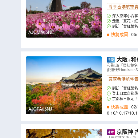
尊享香港航空
深入京都小合掌
發著宛如與世隔絕般
走進「賞花、紅
到訪「賞紅葉
殿堂「中金堂」，
AJOMA05NE
快將成團
05/
趣的畫面。(註3)
大阪+和
費‧不設指
和歌山(「賞紅葉
(阿倍野Haruka
尊享香港航空
到訪「賞紅葉
建有一座只有鳥居
登上日本京都最
台，是無數旅人嚮往
京都秋日限定！
林，竹林在微風中搖
快將成團
02/
AJOFA05NJ
0
,
16/10
,
17/10
,
1
京阪神 
「賞紅葉名所」及