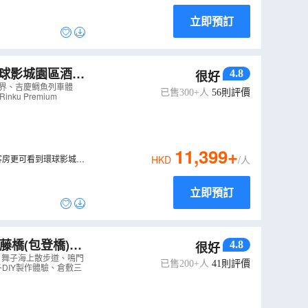
立即預訂
4.8
很好
A06L
）
世界、吉慶鯛魚列車體
已售300+人
56
則評價
ku Premium
11,399
+
客房更可看到環球影城景
HKD
/人
立即預訂
4.8
很好
上散步道、鳴門
、舞子海上散步道、鳴門
已售200+人
41
則評價
DIY製作體驗、倉敷三