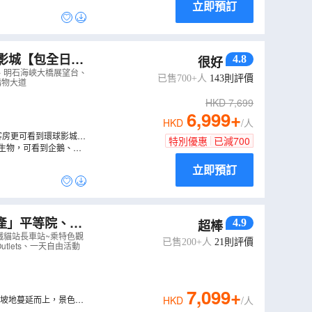
立即預訂
影城【包全日任
4.8
很好
海洋世界、嵐山
、明石海峽大橋展望台、
已售700+人
143
則評價
橋購物大道
HKD
7,699
6,999
+
HKD
/人
客房更可看到環球影城景
特別優惠
已減
700
洋生物，可看到企鵝、海
立即預訂
4.9
超棒
車
（
AJODP06N
鐵貓站長車站~乘特色觀
已售200+人
21
則評價
utlets、一天自由活動
7,099
+
山坡地蔓延而上，景色優
HKD
/人