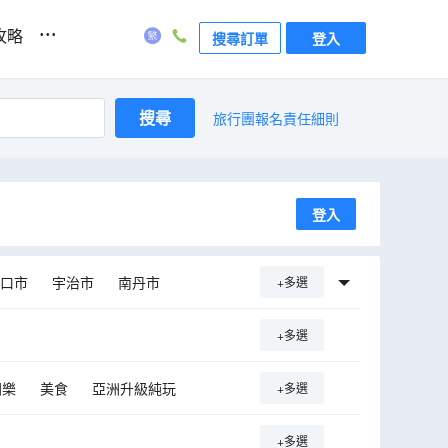
...
攻略
搜尋訂單
登入
搜尋
旅行團報名責任細則
登入
口市
宇治市
南丹市
+多選
富山市
金澤
高山市
+多選
同樂
美食
亞洲升級純玩
+多選
+多選