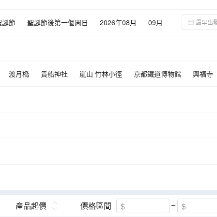
聖誕節
聖誕節後第一個周日
2026年08月
09月
02月
03月
04月
渡月橋
貴船神社
嵐山 竹林小徑
京都鐵道博物館
興福寺
井寺
黑潮市場
和歌山城 紅葉溪庭園
彥根城
舞子公園
明
圓月島
千疊敷
三段壁
高岡大佛
那智瀑布
伊根灣觀光
後樂園
金刀比羅宮
勝尾寺
阿波舞會館
美山町北村
花
母浜海岸
渦之道觀景台
二次元之森~哥斯拉攔截行動
神鹿公園
湯淺醬油工房見學
有馬溫泉街
產品起價
價格區間