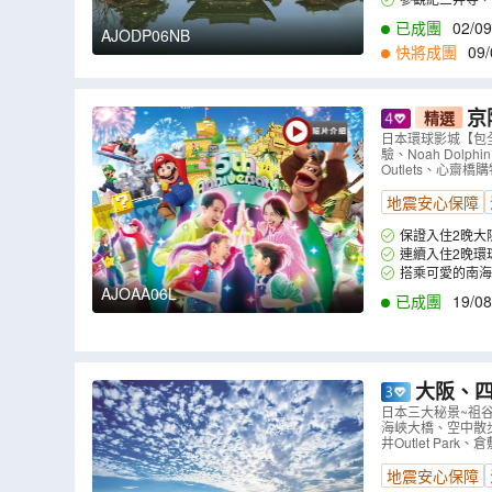
已成團
02/09
AJODP06NB
快將成團
09/
京阪神
精選
*、京都鐵
日本環球影城【包
驗、Noah Dolp
Outlets、心齋
地震安心保障
保證入住2晚大阪 Do
連續入住2晚環
色。(註2)
搭乘可愛的南海
AJOAA06L
已成團
19/08
大阪、四國、岡山 
大步危(乘
日本三大秘景~祖
海峽大橋、空中散
海峽大橋、
井Outlet Pa
地震安心保障