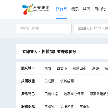
旅行團
機票
酒店
自由行
熱門目的地
立即登入，輕鬆預訂並賺取積分
遊玩城市
大阪
西宮市
和歌山市
京都
奈
淡路市
岡山市
德島市
高鬆
琴
成團狀態
已成團
快將成團
福井市
高岡市
泉佐野市
彥根市
產品特色
飛機往返
地震安心保障
尊享香港航
樂園酒店
服務保障
無購物
免服務費
無車販