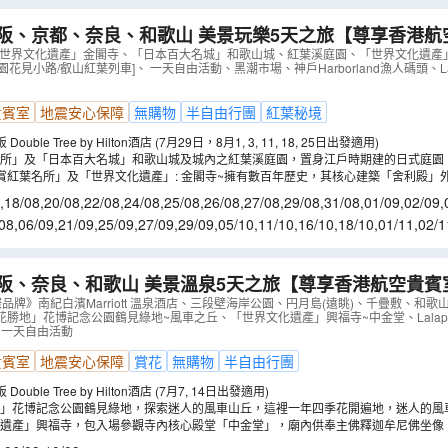
阪、京都、奈良、和歌山 美景玩樂5天之旅【尊享香港航
」金閣寺、八坂神社、祇園花見小路、「日本百大名城」
「世界文化遺產」金閣寺、「日本百大名城」和歌山城、紅葉溪庭園、「世界文化遺產
園花見小路/叡山紅葉列車]、 一天自由活動、黑潮市場、神戶Harborland漁人碼頭、Lalap
世界文化遺產」奈良東大寺、神鹿公園、一天自由活動
（
貴賓室
地震安心保障
無購物
半自由行團
紅葉秘境
uble Tree by Hilton酒店 (7月29日，8月1, 3, 11, 18, 25日出發適用)
名所」及「日本百大名城」和歌山城及城內之紅葉溪庭園，置身江戶時期建的日式庭園
央的御舟石等庭園造景，讓人著迷。特別是在秋天的紅葉季節，更可以欣賞到楓葉倒
賞紅葉名所」及「世界文化遺產」: 金閣寺~擁有數百年歷史，其核心建築「舍利殿」
的紅葉倒影交相輝映，是日本京都最著名且最具代表性的禪宗寺廟之一。東大寺~建有
,
18/08
,
20/08
,
22/08
,
24/08
,
25/08
,
26/08
,
27/08
,
29/08
,
31/08
,
01/09
,
02/09
,
世界最大的木造建築物；隔著大佛池遠望過去，大佛殿在樹叢間若隱若現。加上可愛
/09
,
09/09
,
11/09
,
12/09
08
,
06/09
,
21/09
,
25/09
,
27/09
,
29/09
,
05/10
,
11/10
,
16/10
,
18/10
,
01/11
,
02/1
7/11
,
08/11
,
09/11
,
10/11
阪、奈良、和歌山 美景溫泉5天之旅【尊享香港航空貴賓
念公園鶴見綠地~風車之丘、「世界文化遺產」興福寺~中
品牌》南紀白濱Marriott 溫泉酒店、三段壁海岸公園、円月島(遠眺)、千疊敷、和
勝地」花博記念公園鶴見綠地~風車之丘、「世界文化遺產」興福寺~中金堂、Lalaport
》南紀白濱Marriott 溫泉酒店
（
AJOMP05NB
）
ets、一天自由活動
貴賓室
地震安心保障
賞花
無購物
半自由行團
uble Tree by Hilton酒店 (7月7, 14日出發適用)
地」花博記念公園鶴見綠地，探索迷人的風車山丘，這裡一年四季花開遍地，迷人的風
園詩般的環境為您的打卡照提供了完美的背景，還給您放鬆的氛圍，讓微風和色彩繽
化遺產」興福寺，包入場參觀寺內核心殿堂「中金堂」，廟內供奉主佛釋迦牟尼佛坐像
註3)
塔倒映在水中，與周圍的柳樹相映成趣的畫面。