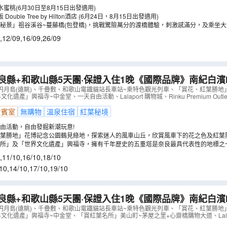
蜜桃(6月30日至8月15日出發適用)
ouble Tree by Hilton酒店 (6月24日，8月15日出發適用)
秘景」祖谷溪谷~蔓藤橋(包登橋)，挑戰驚險萬分的渡橋體驗，刺激感滿分，及乘坐
之美。
,
12/09
,
16/09
,
26/09
良縣+和歌山縣5天團·保證入住1晚《國際品牌》南紀白濱Mar
文化遺產」興福寺~中金堂、「賞花、紅葉勝地」花博記念
円月島(遠眺)、千疊敷、和歌山電鐵貓站長車站~乘特色觀光列車、「賞花、紅葉勝地
遺產」興福寺~中金堂、一天自由活動、Lalaport 購物城、Rinku Premium Outle
AJOMA05NB
）
貴賓室
無購物
溫泉住宿
紅葉秘境
由活動，自由發掘新潮玩意!
葉勝地」花博記念公園鶴見綠地，探索迷人的風車山丘，欣賞風車下的花之色及紅葉隧
名所」及「世界文化遺產」興福寺，擁有千年歷史的五重塔是奈良最具代表性的地標之
廟內供奉主佛釋迦牟尼佛坐像。及打卡奈良八景之一的猿澤池，一睹五層塔倒映在水
,
11/10
,
16/10
,
18/10
10
,
14/10
,
17/10
,
19/10
良縣+和歌山縣5天團·保證入住1晚《國際品牌》南紀白濱Mar
文化遺產」興福寺~中金堂、「賞紅葉名所」美山町~茅屋
円月島(遠眺)、千疊敷、和歌山電鐵貓站長車站~乘特色觀光列車、「賞花、紅葉勝地
文化遺產」興福寺~中金堂、「賞紅葉名所」美山町~茅屋之里+心齋橋購物大道、Lalapor