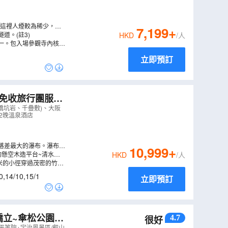
，這裡人煙較為稀少，散
7,199
+
情! (註3)
道。(註3)
HKD
/人
一。包入場參觀寺內核心
中，與周圍的紅葉相映成
立即預訂
‧免收旅行團服務
橋坑岩、千疊敷)、大阪
、2晚溫泉酒店
落差最大的瀑布。瀑布前
10,999
+
震撼! (註6)
懸空木造平台~清水舞
HKD
/人
米的小徑穿過茂密的竹
0
,
14/10
,
15/1
立即預訂
橋立~傘松公園
4.7
很好
平等院+宇治風景區/叡山