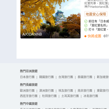
(包吊椅/單
紅葉列車、賞紅葉
A06NB
）
神戶Harborland
地震安心保障
前往有「日本
親身感受「海之京
「賞紅葉名所
乘吊椅或單軌電車
打卡「賞紅葉、
寺纜車，讓您輕輕
AJODA06NB
快將成團
07/
熱門亞洲旅遊
日本旅行團
|
韓國旅行團
|
台灣旅行團
|
泰國旅行團
|
新加坡旅
熱門長線旅遊
歐洲旅行團
|
澳洲旅行團
|
埃及旅行團
|
南非旅行團
|
東歐旅行
西班牙旅行團
|
杜拜旅行團
|
土耳其旅行團
|
冰島旅行團
熱門中國旅遊