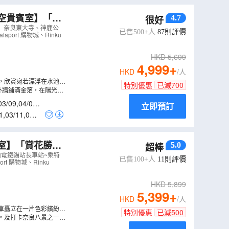
空貴賓室】「世
4.7
很好
和歌山城、紅葉
」奈良東大寺、神鹿公
已售500+人
87
則評價
ort 購物城、Rinku
AJOCS05NB
）
HKD
5,699
4,999
+
HKD
/人
，欣賞宛若漂浮在水池上
特別優惠
已減
700
映在池中的夢幻景色。
外牆鋪滿金箔，在陽光下
全日本最大的古銅大
03/09
,
04/09
,
立即預訂
的小鹿與紅葉，是秋天限
1
,
03/11
,
04/1
室】「賞花勝
5.0
超棒
金堂、保證入住
歌山電鐵貓站長車站~乘特
已售100+人
11
則評價
 購物城、Rinku
HKD
5,899
5,399
+
HKD
/人
車矗立在一片色彩繽紛的
特別優惠
已減
500
紛的花朵帶您進入一個平
。及打卡奈良八景之一的